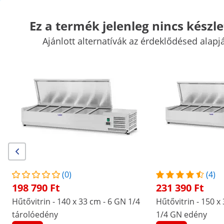
Ez a termék jelenleg nincs készle
Ajánlott alternatívák az érdeklődésed alapj
Vásári kellékek
Főzőgépek
Vendéglátóipari konyhabútorok
K
Hűtők
Bár felszerelések
Hentes kellékek
Mosogatási technol
Kiemelt kedvezmények vállalatának
Kezdjen el spórolni
/
expondo
/
Vendéglátóipari eszközök
/
Hűtők
/
Nincs
Legyen Ön az első, aki értékeli
ezt a terméket
értékelés
|
Termékszám:
EX10010952
Modell:
RCKV-140/39-S5
(0)
(4)
Hűtővitrin - 140 x 39 cm - 6 darab
198 790 Ft
231 390 Ft
1/3 GN edény
Hűtővitrin - 140 x 33 cm - 6 GN 1/4
Hűtővitrin - 150 x
tárolóedény
1/4 GN edény
1/5