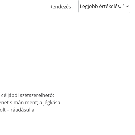
Sort reviews
Rendezés :
s céljából szétszerelhető;
menet simán ment; a jégkása
volt – ráadásul a