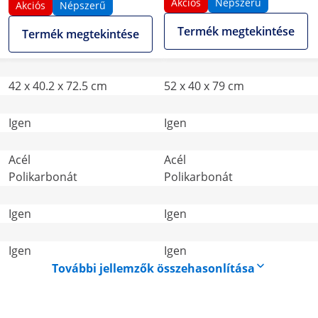
Akciós
Népszerű
Akciós
Népszerű
Termék megtekintése
Termék megtekintése
42 x 40.2 x 72.5 cm
52 x 40 x 79 cm
Igen
Igen
Acél
Acél
Polikarbonát
Polikarbonát
Igen
Igen
Igen
Igen
További jellemzők összehasonlítása