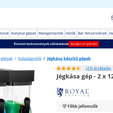
torok
Konyhai gépek
Melegentartók
Hűtők
Bár felszerelések
He
Kiemelt kedvezmények vállalatának
Kezdjen el spórolni
relések
/
Italadagolók
/
Jégkása készítő gépek
(23) értékelés
Jégkása gép - 2 x 12
Főbb jellemzők