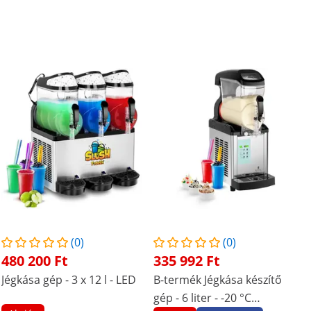
(0)
(0)
480 200 Ft
335 992 Ft
Jégkása gép - 3 x 12 l - LED
B-termék Jégkása készítő
gép - 6 liter - -20 °C