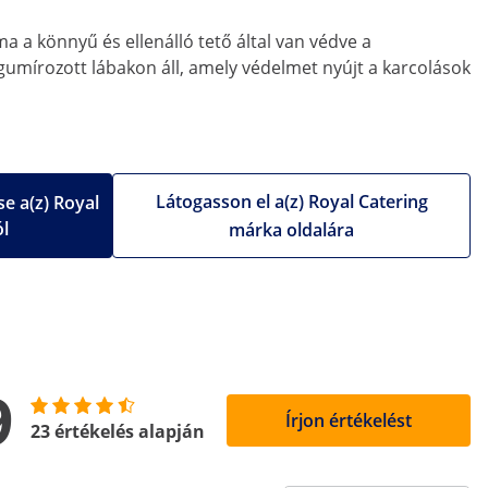
ma a könnyű és ellenálló tető által van védve a
k gumírozott lábakon áll, amely védelmet nyújt a karcolások
Látogasson el a(z) Royal Catering
e a(z) Royal
ól
márka oldalára
9
Írjon értékelést
23 értékelés alapján