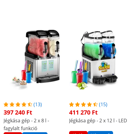
(13)
(15)
397 240 Ft
411 270 Ft
Jégkása gép - 2 x 8 l -
Jégkása gép - 2 x 12 l - LED
fagylalt funkció