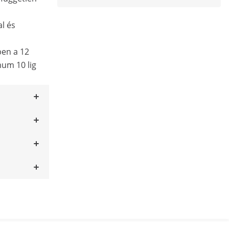
l és
en a 12
mum 10 lig