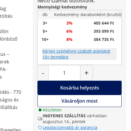
Nettó számlát biztosítunk.
Mennyiségi kedvezmény
dag
db
Kedvezmény
darabonként (bruttó)
atöltés
3+
3%
405 644 Ft
külön
5+
6%
393 099 Ft
ülönböző
10+
8%
384 735 Ft
Kérjen személyre szabott ajánlatot
kus –
10+ termékre
zerek
Mennyiség
PA-
-
+
s
Kosárba helyezés
dés - 770
aságos és
Vásároljon most
őállítás
Készleten
INGYENES SZÁLLÍTÁS
várhatóan
augusztus 14., péntek
Legalacsonyabb ár garancia
 független