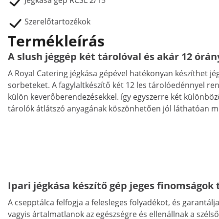
Jégkása gép RCSL 2/15
Szerelőtartozékok
Termékleírás
A slush jéggép két tárolóval és akár 12 órá
A Royal Catering jégkása gépével hatékonyan készíthet jég
sorbeteket. A fagylaltkészítő két 12 les tárolóedénnyel re
külön keverőberendezésekkel. így egyszerre két különböző 
tárolók átlátszó anyagának köszönhetően jól láthatóan mut
Ipari jégkása készítő gép jeges finomságok t
A csepptálca felfogja a felesleges folyadékot, és garantál
vagyis ártalmatlanok az egészségre és ellenállnak a szél