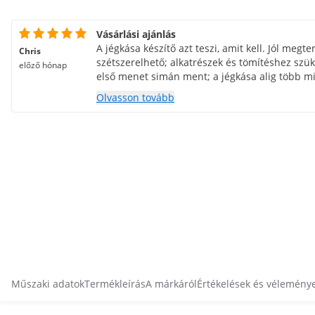
Vásárlási ajánlás
A jégkása készítő azt teszi, amit kell. Jól megter
Chris
szétszerelhető; alkatrészek és tömítéshez szüks
előző hónap
első menet simán ment; a jégkása alig több min
elkészült és tálalásra kész volt – ráadásul a l
Olvasson tovább
Teljes szívből ajánlom!
Műszaki adatok
Termékleírás
A márkáról
Értékelések és vélemény