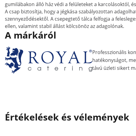
gumilábakon álló ház védi a felületeket a karcolásoktól, é
A csap biztosítja, hogy a jégkása szabályozottan adagolhat
szennyeződésektől. A csepegtető tálca felfogja a feleslege
ellen, valamint stabil állást kölcsönöz az adagolónak.
A márkáról
Professzionális ko
hatékonyságot, me
távú üzleti sikert m
Értékelések és vélemények