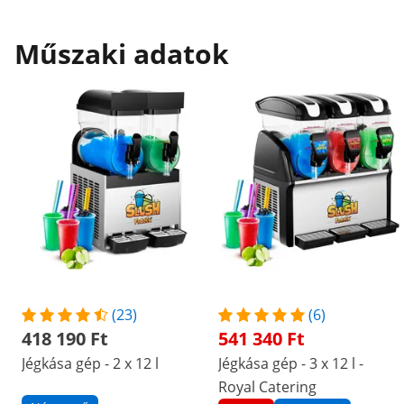
Műszaki adatok
(23)
(6)
418 190 Ft
541 340 Ft
Jégkása gép - 2 x 12 l
Jégkása gép - 3 x 12 l -
Royal Catering