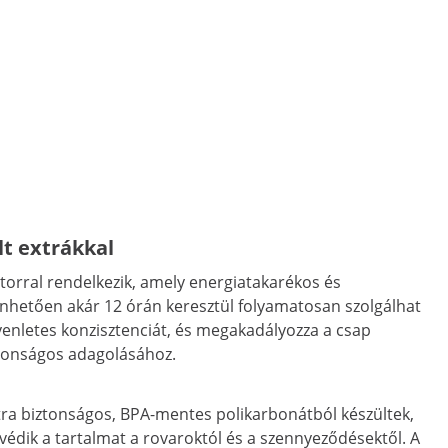
lt extrákkal
torral rendelkezik, amely energiatakarékos és
nhetően akár 12 órán keresztül folyamatosan szolgálhat
egyenletes konzisztenciát, és megakadályozza a csap
ztonságos adagolásához.
latra biztonságos, BPA-mentes polikarbonátból készültek,
védik a tartalmat a rovaroktól és a szennyeződésektől. A