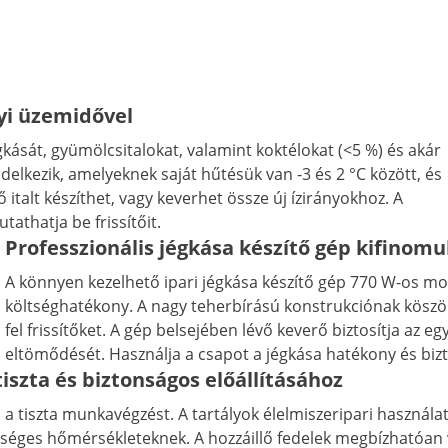
nyi üzemidővel
kását, gyümölcsitalokat, valamint koktélokat (<5 %) és akár
ndelkezik, amelyeknek saját hűtésük van -3 és 2 °C között, és
italt készíthet, vagy keverhet össze új ízirányokhoz. A
athatja be frissítőit.
Professzionális jégkása készítő gép kifinomu
A könnyen kezelhető ipari jégkása készítő gép 770 W-os mo
költséghatékony. A nagy teherbírású konstrukciónak köszö
fel frissítőket. A gép belsejében lévő keverő biztosítja az 
eltömődését. Használja a csapot a jégkása hatékony és bi
iszta és biztonságos előállításához
ja a tiszta munkavégzést. A tartályok élelmiszeripari haszná
sőséges hőmérsékleteknek. A hozzáillő fedelek megbízhatóan 