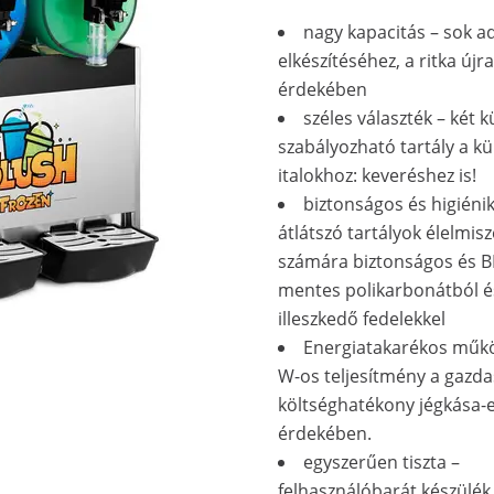
nagy kapacitás – sok a
elkészítéséhez, a ritka újr
érdekében
széles választék – két 
szabályozható tartály a k
italokhoz: keveréshez is!
biztonságos és higiéni
átlátszó tartályok élelmis
számára biztonságos és B
mentes polikarbonátból é
illeszkedő fedelekkel
Energiatakarékos műkö
W-os teljesítmény a gazd
költséghatékony jégkása-el
érdekében.
egyszerűen tiszta –
felhasználóbarát készülék