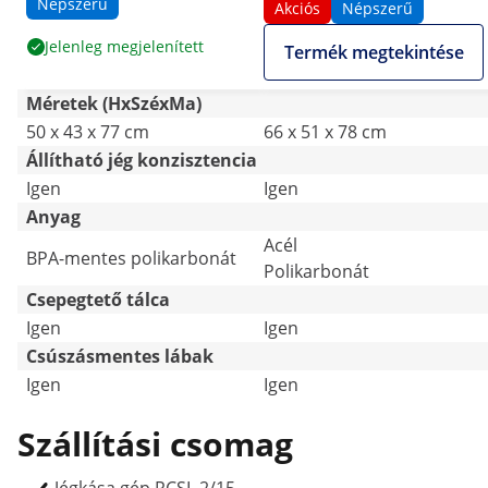
Népszerű
Akciós
Népszerű
Jelenleg megjelenített
Termék megtekintése
Méretek (HxSzéxMa)
50 x 43 x 77 cm
66 x 51 x 78 cm
Állítható jég konzisztencia
Igen
Igen
Anyag
Acél
BPA-mentes polikarbonát
Polikarbonát
Csepegtető tálca
Igen
Igen
Csúszásmentes lábak
Igen
Igen
Szállítási csomag