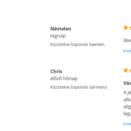
Névtelen
tegnap
Nin
Közzétéve Expondo Sweden
Ered
Chris
előző hónap
Vás
Közzétéve Expondo Germany
A j
alk
ali
leg
Ered