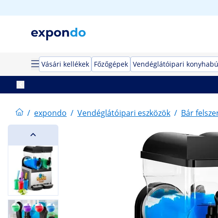
Vásári kellékek
Főzőgépek
Vendéglátóipari konyhabú
/
expondo
/
Vendéglátóipari eszközök
/
Bár felsze