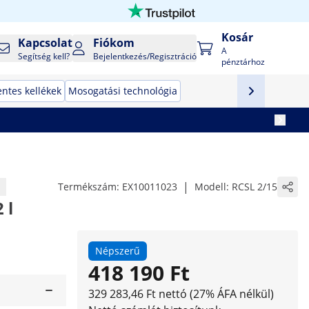
Kosár
Kapcsolat
Fiókom
A
Segítség kell?
Bejelentkezés/Regisztráció
pénztárhoz
ntes kellékek
Mosogatási technológia
|
Termékszám:
EX10011023
Modell:
RCSL 2/15
 l
Népszerű
418 190 Ft
329 283,46 Ft nettó (27% ÁFA nélkül)