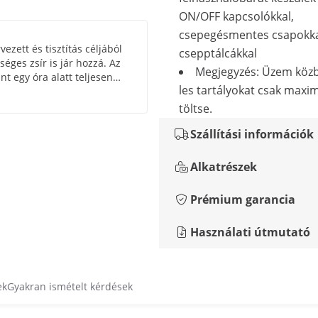
ON/OFF kapcsolókkal,
csepegésmentes csapokka
vezett és tisztítás céljából
csepptálcákkal
éges zsír is jár hozzá. Az
Megjegyzés: Üzem közb
t egy óra alatt teljesen
les tartályokat csak maxi
egalacsonyabb fokozaton.
töltse.
Szállítási információk
Alkatrészek
Prémium garancia
Használati útmutató
ek
Gyakran ismételt kérdések