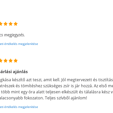
cs megjegyzés.
eti értékelés megjelenítése
árlási ajánlás
égkása készítő azt teszi, amit kell. Jól megtervezett és tisztítá
atrészek és tömítéshez szükséges zsír is jár hozzá. Az első 
g több mint egy óra alatt teljesen elkészült és tálalásra kész 
alacsonyabb fokozaton. Teljes szívből ajánlom!
eti értékelés megjelenítése