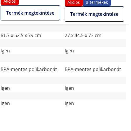
Akciós
minimum hőmérséklet -
Akciós
B-termékek
fagylalt funkció
Termék megtekintése
Termék megtekintése
61.7 x 52.5 x 79 cm
27 x 44.5 x 73 cm
Igen
Igen
BPA-mentes polikarbonát
BPA-mentes polikarbonát
Igen
Igen
Igen
Igen