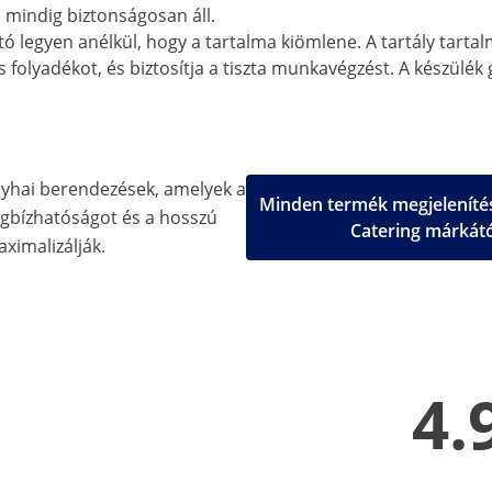
s mindig biztonságosan áll.
ó legyen anélkül, hogy a tartalma kiömlene. A tartály tartal
s folyadékot, és biztosítja a tiszta munkavégzést. A készülé
nyhai berendezések, amelyek a
Minden termék megjelenítés
gbízhatóságot és a hosszú
Catering márkát
aximalizálják.
4.