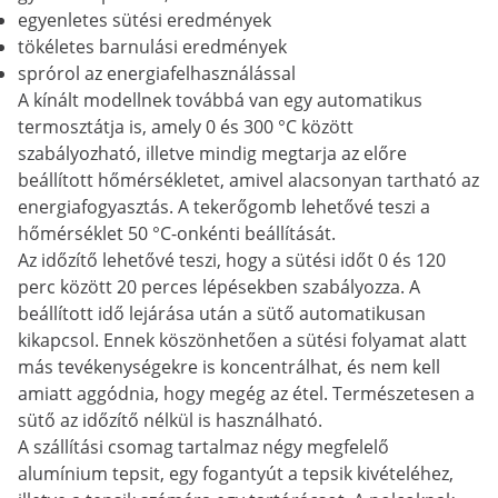
egyenletes sütési eredmények
tökéletes barnulási eredmények
sprórol az energiafelhasználással
A kínált modellnek továbbá van egy automatikus
termosztátja is, amely 0 és 300 °C között
szabályozható, illetve mindig megtarja az előre
beállított hőmérsékletet, amivel alacsonyan tartható az
energiafogyasztás. A tekerőgomb lehetővé teszi a
hőmérséklet 50 °C-onkénti beállítását.
Az időzítő lehetővé teszi, hogy a sütési időt 0 és 120
perc között 20 perces lépésekben szabályozza. A
beállított idő lejárása után a sütő automatikusan
kikapcsol. Ennek köszönhetően a sütési folyamat alatt
más tevékenységekre is koncentrálhat, és nem kell
amiatt aggódnia, hogy megég az étel. Természetesen a
sütő az időzítő nélkül is használható.
A szállítási csomag tartalmaz négy megfelelő
alumínium tepsit, egy fogantyút a tepsik kivételéhez,