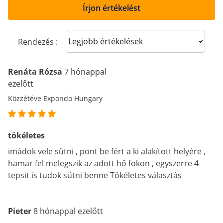
Írjon értékelést
Sort reviews
Rendezés :
Renáta Rózsa
7 hónappal
ezelőtt
Közzétéve Expondo Hungary
tökéletes
imádok vele sütni , pont be fért a ki alakított helyére ,
hamar fel melegszik az adott hő fokon , egyszerre 4
tepsit is tudok sütni benne Tökéletes választás
Pieter
8 hónappal ezelőtt