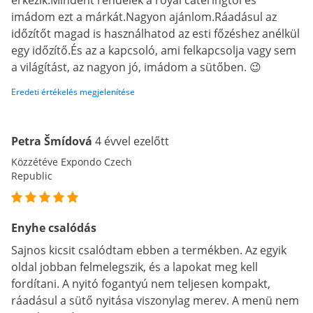
érkezik.Mindent rendelek a royal cateringtől és
imádom ezt a márkát.Nagyon ajánlom.Ráadásul az
időzítőt magad is használhatod az esti főzéshez anélkül
egy időzítő.És az a kapcsoló, ami felkapcsolja vagy sem
a világítást, az nagyon jó, imádom a sütőben. 😉
Eredeti értékelés megjelenítése
Petra Šmídová
4 évvel ezelőtt
Közzétéve Expondo Czech
Republic
Enyhe csalódás
Sajnos kicsit csalódtam ebben a termékben. Az egyik
oldal jobban felmelegszik, és a lapokat meg kell
fordítani. A nyitó fogantyú nem teljesen kompakt,
ráadásul a sütő nyitása viszonylag merev. A menü nem