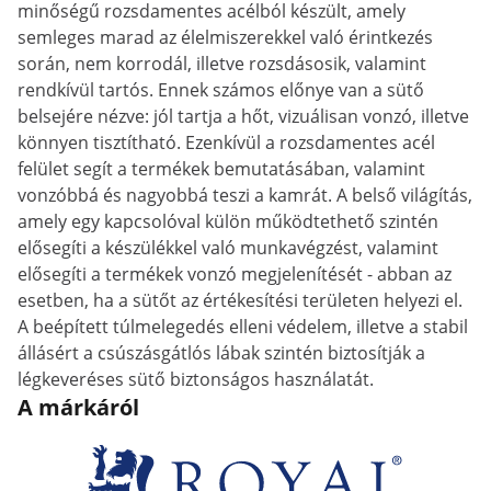
minőségű rozsdamentes acélból készült, amely
semleges marad az élelmiszerekkel való érintkezés
során, nem korrodál, illetve rozsdásosik, valamint
rendkívül tartós. Ennek számos előnye van a sütő
belsejére nézve: jól tartja a hőt, vizuálisan vonzó, illetve
könnyen tisztítható. Ezenkívül a rozsdamentes acél
felület segít a termékek bemutatásában, valamint
vonzóbbá és nagyobbá teszi a kamrát. A belső világítás,
amely egy kapcsolóval külön működtethető szintén
elősegíti a készülékkel való munkavégzést, valamint
elősegíti a termékek vonzó megjelenítését - abban az
esetben, ha a sütőt az értékesítési területen helyezi el.
A beépített túlmelegedés elleni védelem, illetve a stabil
állásért a csúszásgátlós lábak szintén biztosítják a
légkeveréses sütő biztonságos használatát.
A márkáról