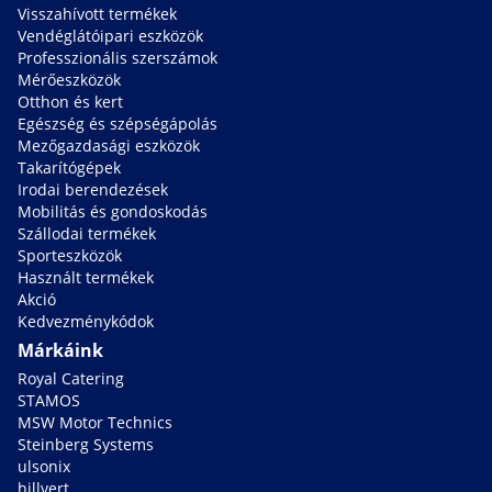
Visszahívott termékek
Vendéglátóipari eszközök
Professzionális szerszámok
Mérőeszközök
Otthon és kert
Egészség és szépségápolás
Mezőgazdasági eszközök
Takarítógépek
Irodai berendezések
Mobilitás és gondoskodás
Szállodai termékek
Sporteszközök
Használt termékek
Akció
Kedvezménykódok
Márkáink
Royal Catering
STAMOS
MSW Motor Technics
Steinberg Systems
ulsonix
hillvert