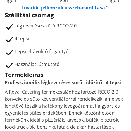
Igen
Igen
Igen
További jellemzők összehasonlítása
Szállítási csomag
Légkeveréses sütő RCCO-2.0
4 tepsi
Tepsi eltávolító fogantyú
Használati útmutató
Termékleírás
Professzionális légkeveréses sütő - időzítő - 4 tepsi
A Royal Catering termékcsaládhoz tartozó RCCO-2.0
konvekciós sütő két ventilátorral rendelkezik, amelyek
lehetővé teszik a hatékony levegőáramást a gyors és
egyenletes sütés érdekében. Ennek köszönhetően
termékünk ideális pizzériák, kávézók, büfék, bisztrók,
food-truck-ok, benzinkutatak, de akár háztartások