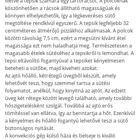
illetve a tepsik számára egy tartórácsot. A polcoknak
köszönhetően a rácsok állítható magasságúak és
könnyen elhelyezhetők, így a légkeveréses sütő
megtöltése rendkívül egyszerű. A tepsik legfeljebb 32
centiméteres átmérőjű pizzákhoz alkalmasak. A polcok
közötti távolság 7,5 cm, ezért a megsütni kívánt étel
magassága ezt nem haladhatja meg. Természetesen a
magasabb ételek sütéséhez a tepsikről is lemondhat. A
tepsi eltávolító fogantyúval a tepsiket kényelmesen
beteheti a sütőbe, majd kiveheti azokat.
Az ajtó hőálló, kétrétegű üvegből készült, amely
lehetővét teszi, hogy szemmel tartsa a sütési
folyamatot, anélkül, hogy kinyitná az ajtót. Az edzett
üveg két rétege között levegő található, amely további
hőszigetelésként szolgál. Továbbá az ajtó erős
tömítéssel van ellátva, így az benntartja a hőt. Ezenkívül
a kényelmes és hőálló fogantyú lehetővé teszi a sütő
biztonságos nyitását.
A konvekciós gép külső háza és belseje is kiváló