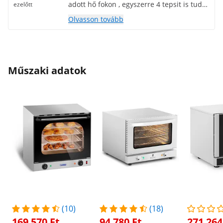
adott hő fokon , egyszerre 4 tepsit is tudok
ezelőtt
sütni benne Tökéletes választás
Olvasson tovább
Műszaki adatok
(10)
(18)
169 570 Ft
94 780 Ft
271 264