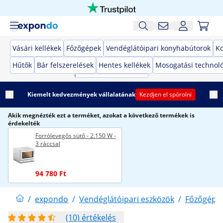
Vásári kellékek
Főzőgépek
Vendéglátóipari konyhabútorok
K
Hűtők
Bár felszerelések
Hentes kellékek
Mosogatási technol
Kiemelt kedvezmények vállalatának
Kezdjen el spórolni
Akik megnézték ezt a terméket, azokat a következő termékek is
érdekelték
Forrólevegős sütő - 2.150 W -
3 ráccsal
94 780 Ft
/
expondo
/
Vendéglátóipari eszközök
/
Főzőgépe
(10) értékelés