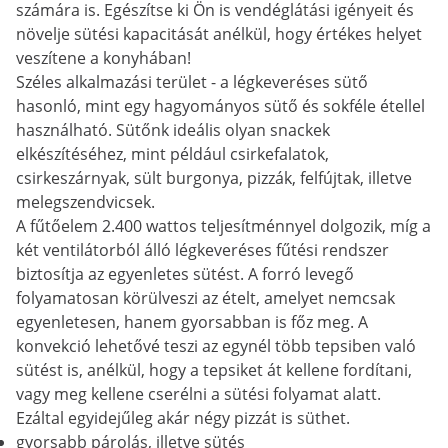
számára is. Egészítse ki Ön is vendéglátási igényeit és
növelje sütési kapacitását anélkül, hogy értékes helyet
veszítene a konyhában!
Széles alkalmazási terület - a légkeveréses sütő
hasonló, mint egy hagyományos sütő és sokféle étellel
használható. Sütőnk ideális olyan snackek
elkészítéséhez, mint például csirkefalatok,
csirkeszárnyak, sült burgonya, pizzák, felfújtak, illetve
melegszendvicsek.
A fűtőelem 2.400 wattos teljesítménnyel dolgozik, míg a
két ventilátorból álló légkeveréses fűtési rendszer
biztosítja az egyenletes sütést. A forró levegő
folyamatosan körülveszi az ételt, amelyet nemcsak
egyenletesen, hanem gyorsabban is főz meg. A
konvekció lehetővé teszi az egynél több tepsiben való
sütést is, anélkül, hogy a tepsiket át kellene fordítani,
vagy meg kellene cserélni a sütési folyamat alatt.
Ezáltal egyidejűleg akár négy pizzát is süthet.
gyorsabb párolás, illetve sütés