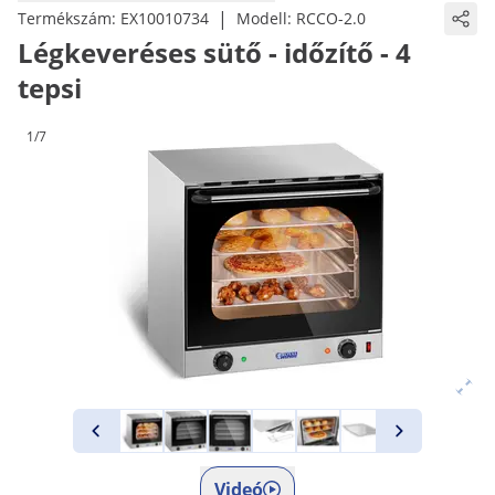
|
Termékszám:
EX10010734
Modell:
RCCO-2.0
Légkeveréses sütő - időzítő - 4
tepsi
1/7
Videó