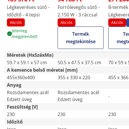
Légkeveréses sütő -
Forrólevegős sütő -
B-termék
időzítő - 4 tepsi
2.150 W - 3 ráccsal
Légkeveré
2.800 W -
Akciós
Akciós
Akciós
gőzfunkci
Jelenleg
Termék
Te
megjelenített
tepsi (42
megtekintése
megte
Méretek (HxSzéxMa)
59.7 x 59.1 x 57 cm
50.5 x 47.5 x 37.5 cm
70 x 59 x
A kemence belső méretei [mm]
455x360x400
355 x 330 x 220
455 x 366
Anyag
Rozsdamentes acél
Rozsdamentes acél
-
Edzett üveg
Edzett üveg
Feszültség [V]
230
230
230
Időzítő