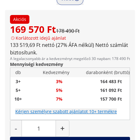
Akciós
169 570 Ft
178 490 Ft
Korlátozott idejű ajánlat
133 519,69 Ft nettó (27% ÁFA nélkül)
Nettó számlát
biztosítunk.
A legalacsonyabb ár a kedvezményt megelőző 30 napban: 178 490 Ft
Mennyiségi kedvezmény
db
Kedvezmény
darabonként (bruttó)
3+
3%
164 483 Ft
5+
5%
161 092 Ft
10+
7%
157 700 Ft
Kérjen személyre szabott ajánlatot 10+ termékre
Mennyiség
-
+