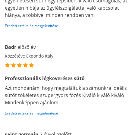
egyenletesen süt négy tepsiben, kiváló csomagolás, az
egyetlen hibája az ügyfélszolgálattal való kapcsolat
hiánya, a többivel minden rendben van.
Eredeti értékelés megjelenítése
Badr
előző év
Közzétéve Expondo Italy
Professzionális légkeveréses sütő
Azt mondanám, hogy megtaláltuk a számunkra ideális
sütőt tökéletes szupergyors főzés Kiváló kiváló kiváló
Mindenképpen ajánlom
Eredeti értékelés megjelenítése
saint germain
2 évvel ezelőtt