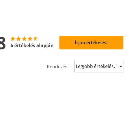
8
Írjon értékelést
6 értékelés alapján
Sort reviews
Rendezés :