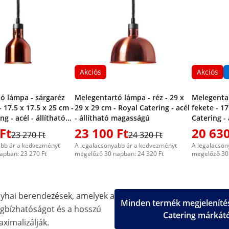
Akciós
Akciós
ó lámpa - sárgaréz
Melegentartó lámpa - réz - 29 x
Melegenta
 17.5 x 17.5 x 25 cm -
29 x 29 cm - Royal Catering - acél
fekete - 17
ng - acél - állítható
- állítható magasságú
Catering - 
magasság
Ft
23 100 Ft
20 630
23 270 Ft
24 320 Ft
abb ár a kedvezményt
A legalacsonyabb ár a kedvezményt
A legalacson
apban: 23 270 Ft
megelőző 30 napban: 24 320 Ft
megelőző 30 
nyhai berendezések, amelyek a
Minden termék megjelenítés
gbízhatóságot és a hosszú
Catering márkát
aximalizálják.