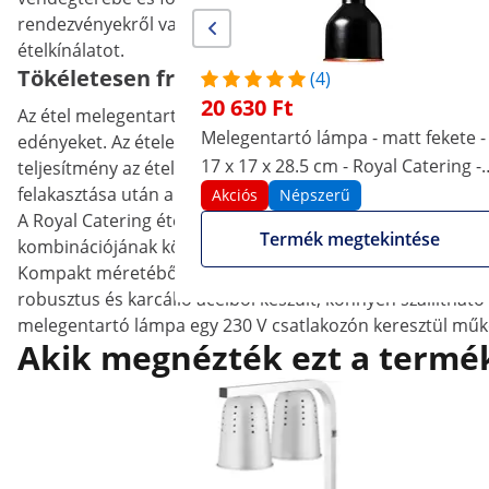
rendezvényekről van szó – a kompakt, réz színű melegítő 
ételkínálatot.
Tökéletesen friss ízek, még órák elteltével 
(4)
20 630 Ft
Az étel melegentartó lámpa egy E27 (max. 250 W) izzóhoz va
Melegentartó lámpa - matt fekete -
edényeket. Az ételeket így nem szükséges újra felmelegíten
17 x 17 x 28.5 cm - Royal Catering -
teljesítmény az étel és a melegentartó lámpa közötti távo
felakasztása után a kábel könnyedén állítható be 40–170
acél - állítható magasságú
Akciós
Népszerű
A Royal Catering étel melegentartót időtlen és elegáns des
Termék megtekintése
kombinációjának köszönhetően a melegítő lámpa nélkülözh
Kompakt méretéből kifolyólag a étel melegentartó lámpa 
robusztus és karcálló acélból készült, könnyen szállíthat
melegentartó lámpa egy 230 V csatlakozón keresztül műk
Akik megnézték ezt a termék