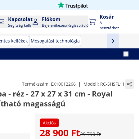
Kosár
Kapcsolat
Fiókom
A
Segítség kell?
Bejelentkezés/Regisztráció
pénztárhoz
ntes kellékek
Mosogatási technológia
|
Termékszám:
EX10012266
Modell:
RC-SHSFL11
- réz - 27 x 27 x 31 cm - Royal
llítható magasságú
Akciós
28 900 Ft
29 790 Ft