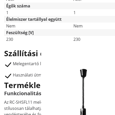
Égők száma
1
1
Élelmiszer tartállyal együtt
Nem
Nem
Feszültség [V]
230
230
Szállítási csomag
Melegentartó lámpa RC-SHSFL11
Használati útmutató
Termékleírás
Funkcionalitás és design: függő melegentar
Az RC-SHSFL11 melegentartó lámpával a Royal Catering-tő
stílusosan tálalhatja a büfékínálatot. Az elegáns kialakít
vendégterébe és fogadásokra Akár büfékről, akár ünnepi 