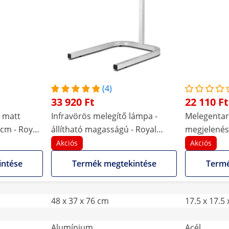
(4)
33 920 Ft
22 110 Ft
 matt
Infravörös melegítő lámpa -
Melegentar
 cm - Royal
állítható magasságú - Royal
megjelenés 
ató
Catering - 2 izzó - alumínium
Royal Cateri
Akciós
Akciós
magasságú
intése
Termék megtekintése
Termé
48 x 37 x 76 cm
17.5 x 17.5
Alumínium
Acél