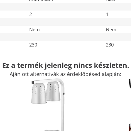
2
1
Nem
Nem
230
230
További jellemzők összehasonlítása
Ez a termék jelenleg nincs készleten.
Ajánlott alternatívák az érdeklődésed alapján:
tó lámpa acélból
l megbízhatóan tarthatja melegen az ételeket, és
ású étel melegentartó kiválóan alkalmas éttermek
alkalmakról, például esküvőkről vagy céges