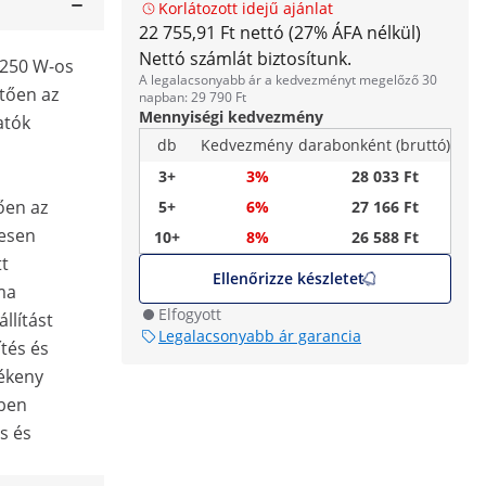
Korlátozott idejű ajánlat
22 755,91 Ft nettó (27% ÁFA nélkül)
Nettó számlát biztosítunk.
b 250 W-os
A legalacsonyabb ár a kedvezményt megelőző 30
tően az
napban: 29 790 Ft
Mennyiségi kedvezmény
atók
db
Kedvezmény
darabonként (bruttó)
3+
3%
28 033 Ft
ően az
5+
6%
27 166 Ft
tesen
10+
8%
26 588 Ft
tt
Ellenőrizze készletet
ma
Elfogyott
llítást
Legalacsonyabb ár garancia
ítés és
lékeny
ben
s és