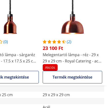
(0)
(2)
23 100 Ft
tó lámpa - sárgaréz
Melegentartó lámpa - réz - 29 x
- 17.5 x 17.5 x 25 cm -
29 x 29 cm - Royal Catering - acél
ng - acél - állítható
- állítható magasságú
Akciós
k megtekintése
Termék megtekintése
 x 25 cm
29 x 29 x 29 cm
Acél