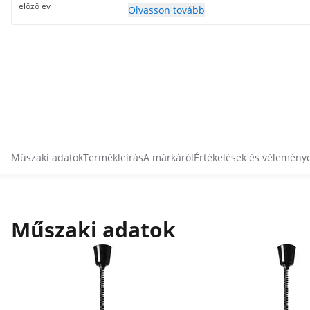
előző év
Olvasson tovább
Műszaki adatok
Termékleírás
A márkáról
Értékelések és vélemény
Műszaki adatok