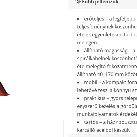
Főbb jellemzők
erőteljes – a legfeljeb
teljesítménynek köszönhe
ételek egyenletesen tarth
melegen
állítható magasság – a
spirálkábelnek köszönhet
ételmelegítő fokozatmen
állítható 40–170 mm közö
mobil – a kompakt for
lehetővé teszi a könnyű szá
praktikus – gyors telep
egyszerű kezelés a gördü
munkafolyamatok érdeké
tartós – a ház robusztu
karcálló acélból készült