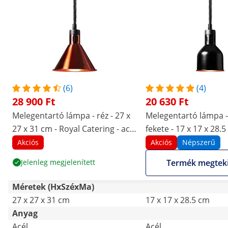
(6)
(4)
28 900 Ft
20 630 Ft
Melegentartó lámpa - réz - 27 x
Melegentartó lámpa -
27 x 31 cm - Royal Catering - acél
fekete - 17 x 17 x 28.5
- állítható magasságú
Catering - acél - állíth
Akciós
Akciós
Népszerű
magasságú
Jelenleg megjelenített
Termék megtek
Méretek (HxSzéxMa)
27 x 27 x 31 cm
17 x 17 x 28.5 cm
Anyag
Acél
Acél