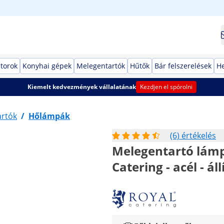
torok
Konyhai gépek
Melegentartók
Hűtők
Bár felszerelések
He
Kiemelt kedvezmények vállalatának
Kezdjen el spórolni
artók
/
Hőlámpák
(6) értékelés
Melegentartó lámpa 
Catering - acél - á