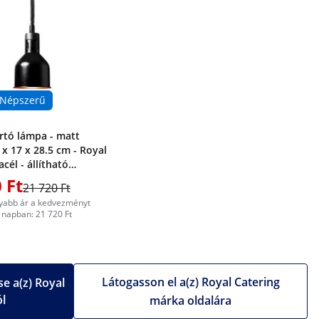
Népszerű
rtó lámpa - matt
 x 17 x 28.5 cm - Royal
acél - állítható
ú
 Ft
21 720 Ft
yabb ár a kedvezményt
napban: 21 720 Ft
Látogasson el a(z) Royal Catering
e a(z) Royal
ól
márka oldalára