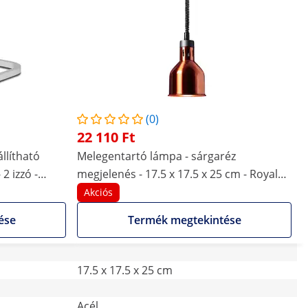
(0)
22 110 Ft
llítható
Melegentartó lámpa - sárgaréz
2 izzó -
megjelenés - 17.5 x 17.5 x 25 cm - Royal
Catering - acél - állítható magasságú
Akciós
ése
Termék megtekintése
17.5 x 17.5 x 25 cm
Acél