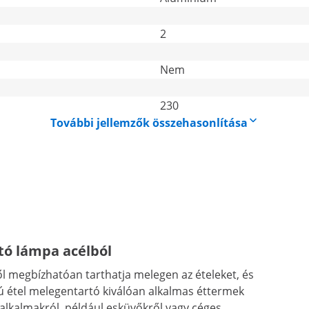
2
Nem
230
További jellemzők összehasonlítása
tó lámpa acélból
l megbízhatóan tarthatja melegen az ételeket, és
ású étel melegentartó kiválóan alkalmas éttermek
alkalmakról, például esküvőkről vagy céges