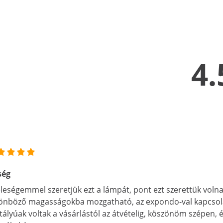
4.
ség
eleségemmel szeretjük ezt a lámpát, pont ezt szerettük volna
önböző magasságokba mozgatható, az expondo-val kapcsola
tályúak voltak a vásárlástól az átvételig, köszönöm szépen,