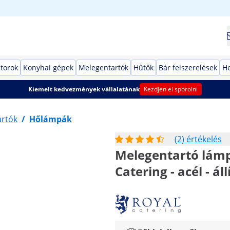
torok
Konyhai gépek
Melegentartók
Hűtők
Bár felszerelések
He
Kiemelt kedvezmények vállalatának
Kezdjen el spórolni
artók
/
Hőlámpák
(2) értékelés
Melegentartó lámpa 
Catering - acél - á