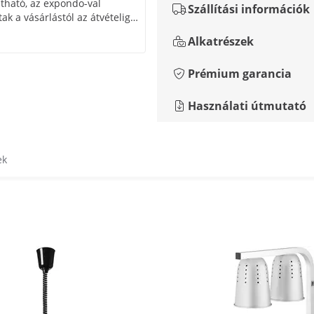
ható, az expondo-val
Szállítási információk
ak a vásárlástól az átvételig,
ékekért.
Alkatrészek
Prémium garancia
Használati útmutató
ek