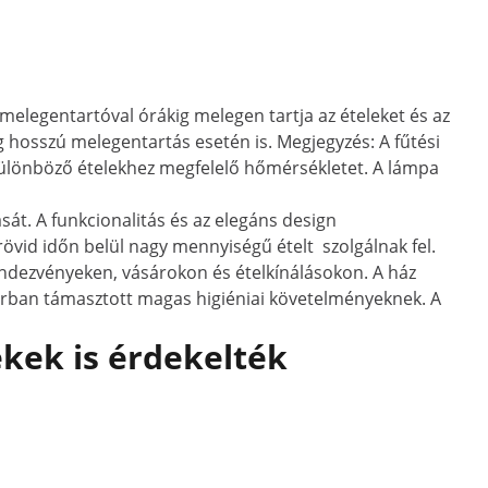
 melegentartóval órákig melegen tartja az ételeket és az
ég hosszú melegentartás esetén is. Megjegyzés: A fűtési
a különböző ételekhez megfelelő hőmérsékletet. A lámpa
sát. A funkcionalitás és az elegáns design
vid időn belül nagy mennyiségű ételt szolgálnak fel.
endezvényeken, vásárokon és ételkínálásokon. A ház
iparban támasztott magas higiéniai követelményeknek. A
kek is érdekelték