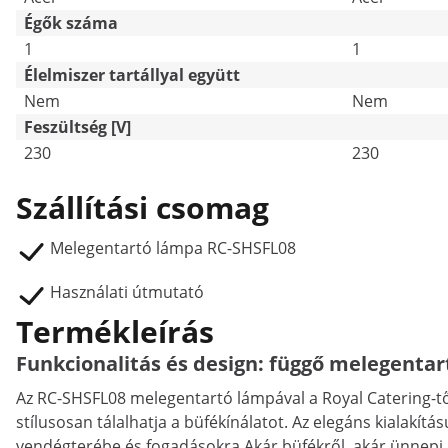
Égők száma
1
1
Élelmiszer tartállyal együtt
Nem
Nem
Feszültség [V]
230
230
Szállítási csomag
Melegentartó lámpa RC-SHSFL08
Használati útmutató
Termékleírás
Funkcionalitás és design: függő melegentar
Az RC-SHSFL08 melegentartó lámpával a Royal Catering-tő
stílusosan tálalhatja a büfékínálatot. Az elegáns kialakít
vendégterébe és fogadásokra Akár büfékről, akár ünnepi 