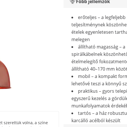
Főbb jellemzők
erőteljes – a legfeljeb
teljesítménynek köszönhe
ételek egyenletesen tarth
melegen
állítható magasság – a
spirálkábelnek köszönhet
ételmelegítő fokozatmen
állítható 40–170 mm közö
mobil – a kompakt for
lehetővé teszi a könnyű szá
praktikus – gyors telep
egyszerű kezelés a gördü
munkafolyamatok érdeké
tartós – a ház robusztu
karcálló acélból készült
t szerettük volna, a színe