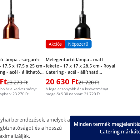
Akciós
Népszerű
ó lámpa - sárgaréz
Melegentartó lámpa - matt
 17.5 x 17.5 x 25 cm -
fekete - 17 x 17 x 28.5 cm - Royal
ng - acél - állítható
Catering - acél - állítható
magasságú
Ft
20 630 Ft
23 270 Ft
21 720 Ft
abb ár a kedvezményt
A legalacsonyabb ár a kedvezményt
apban: 23 270 Ft
megelőző 30 napban: 21 720 Ft
nyhai berendezések, amelyek a
Minden termék megjelenítés
gbízhatóságot és a hosszú
Catering márkát
aximalizálják.