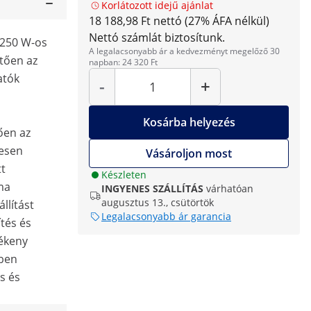
Korlátozott idejű ajánlat
18 188,98 Ft nettó (27% ÁFA nélkül)
Nettó számlát biztosítunk.
b 250 W-os
A legalacsonyabb ár a kedvezményt megelőző 30
tően az
napban: 24 320 Ft
Mennyiség
atók
-
+
Kosárba helyezés
ően az
tesen
Vásároljon most
tt
Készleten
ma
INGYENES SZÁLLÍTÁS
várhatóan
augusztus 13., csütörtök
llítást
Legalacsonyabb ár garancia
ítés és
lékeny
ben
s és