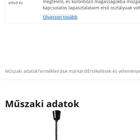
megfelelő, és különböző magasságokba mozgat
előző év
kapcsolatos tapasztalataim első osztályúak volt
köszönöm szépen, észben tartom további term
Olvasson tovább
Műszaki adatok
Termékleírás
A márkáról
Értékelések és vélemény
Műszaki adatok