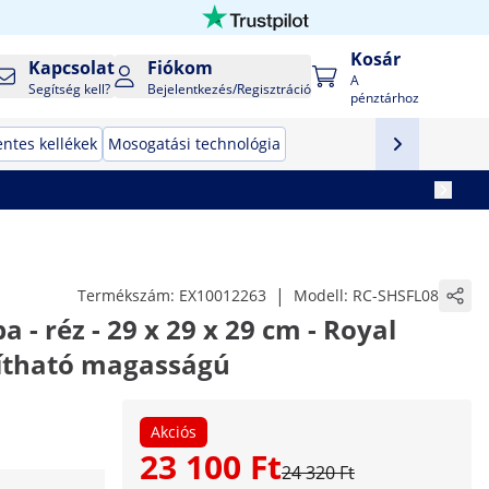
Kosár
Kapcsolat
Fiókom
A
Segítség kell?
Bejelentkezés/Regisztráció
pénztárhoz
ntes kellékek
Mosogatási technológia
|
Termékszám:
EX10012263
Modell:
RC-SHSFL08
- réz - 29 x 29 x 29 cm - Royal
llítható magasságú
Akciós
23 100 Ft
24 320 Ft