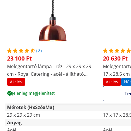
(2)
23 100 Ft
20 630 Ft
Melegentartó lámpa - réz - 29 x 29 x 29
Melegentartó
cm - Royal Catering - acél - állítható
17 x 28.5 cm 
magasságú
állítható ma
Akciós
Akciós
Né
Jelenleg megjelenített
Te
Méretek (HxSzéxMa)
29 x 29 x 29 cm
17 x 17 x 28
Anyag
Acél
Acél