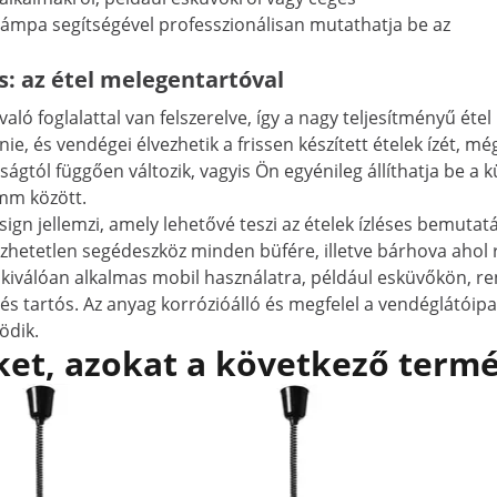
lámpa segítségével professzionálisan mutathatja be az
is: az étel melegentartóval
ló foglalattal van felszerelve, így a nagy teljesítményű étel
ie, és vendégei élvezhetik a frissen készített ételek ízét, m
lságtól függően változik, vagyis Ön egyénileg állíthatja be 
 mm között.
ign jellemzi, amely lehetővé teszi az ételek ízléses bemutatá
etetlen segédeszköz minden büfére, illetve bárhova ahol rö
kiválóan alkalmas mobil használatra, például esküvőkön, r
ó és tartós. Az anyag korrózióálló és megfelel a vendéglátó
ödik.
et, azokat a következő termé