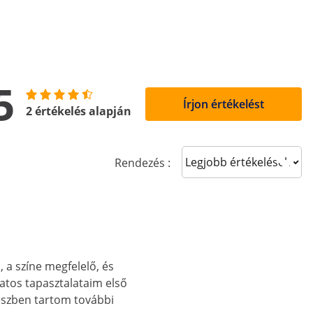
5
Írjon értékelést
2 értékelés alapján
Sort reviews
Rendezés :
, a színe megfelelő, és
tos tapasztalataim első
 észben tartom további