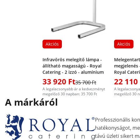
Akciós
Akciós
Infravörös melegítő lámpa -
Melegentart
állítható magasságú - Royal
megjelenés -
Catering - 2 izzó - alumínium
Royal Cateri
magasságú
33 920 Ft
22 110 
35 700 Ft
A legalacsonyabb ár a kedvezményt
A legalacsony
megelőző 30 napban: 35 700 Ft
megelőző 30 n
A márkáról
Professzionális ko
hatékonyságot, me
távú üzleti sikert m