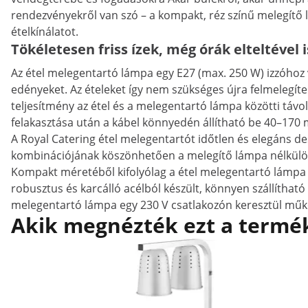
rendezvényekről van szó – a kompakt, réz színű melegítő 
ételkínálatot.
Tökéletesen friss ízek, még órák elteltével 
Az étel melegentartó lámpa egy E27 (max. 250 W) izzóhoz va
edényeket. Az ételeket így nem szükséges újra felmelegíten
teljesítmény az étel és a melegentartó lámpa közötti távo
felakasztása után a kábel könnyedén állítható be 40–170
A Royal Catering étel melegentartót időtlen és elegáns des
kombinációjának köszönhetően a melegítő lámpa nélkülözh
Kompakt méretéből kifolyólag a étel melegentartó lámpa 
robusztus és karcálló acélból készült, könnyen szállíthat
melegentartó lámpa egy 230 V csatlakozón keresztül műk
Akik megnézték ezt a termék