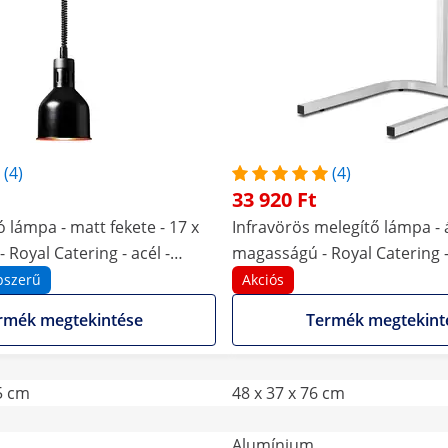
(4)
(4)
33 920 Ft
 lámpa - matt fekete - 17 x
Infravörös melegítő lámpa - á
- Royal Catering - acél -
magasságú - Royal Catering - 
gasságú
alumínium
pszerű
Akciós
rmék megtekintése
Termék megtekint
.5 cm
48 x 37 x 76 cm
Alumínium