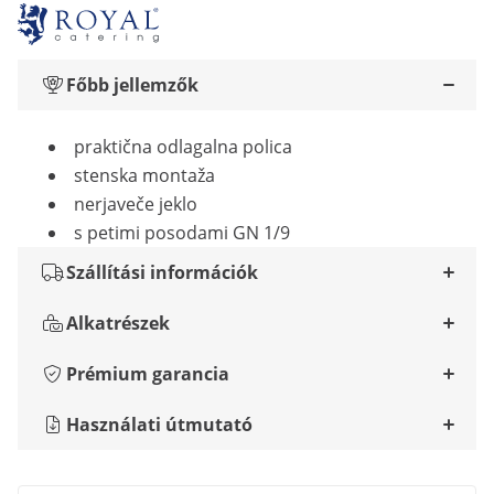
Főbb jellemzők
praktična odlagalna polica
stenska montaža
nerjaveče jeklo
s petimi posodami GN 1/9
Szállítási információk
Alkatrészek
Prémium garancia
Használati útmutató