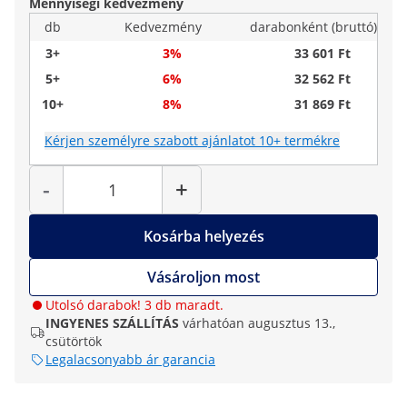
Mennyiségi kedvezmény
db
Kedvezmény
darabonként (bruttó)
3+
3%
33 601 Ft
5+
6%
32 562 Ft
10+
8%
31 869 Ft
Kérjen személyre szabott ajánlatot 10+ termékre
Mennyiség
-
+
Kosárba helyezés
Vásároljon most
Utolsó darabok! 3 db maradt.
INGYENES SZÁLLÍTÁS
várhatóan augusztus 13.,
csütörtök
Legalacsonyabb ár garancia