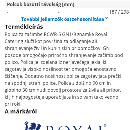
Polcok közötti távolság [mm]
-
-
187 / 298
További jellemzők összehasonlítása
Termékleírás
Polica za začimbe RCWR-5 GN1/9 znamke Royal
Catering služi kot površina za odlaganje ali
shranjevanje živil in kuhinjskih pripomočkov. GN
posode omogočajo priročno shranjevanje začimb pod
polico. Polica je izdelana iz nerjavečega jekla, ki
zagotavlja visoko nosilnost ter omogoča enostavno
čiščenje. Dodatno nosilnost police zagotavljata prečki
na spodnji strani police. Polica z dolžino 90 cm in
globino 30 cm nudi dovolj prostora za živila ali pribor,
ki jih najpogosteje uporabljate in so vam tako vedno
pri roki.
A márkáról