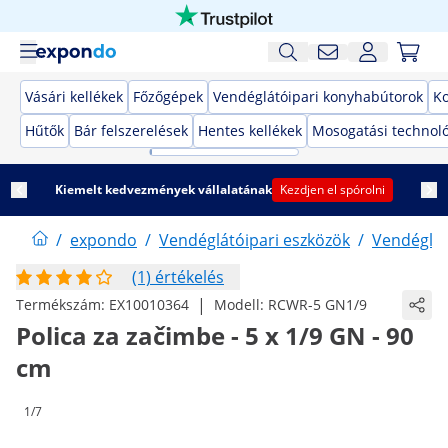
Vásári kellékek
Főzőgépek
Vendéglátóipari konyhabútorok
K
Hűtők
Bár felszerelések
Hentes kellékek
Mosogatási technol
Kiemelt kedvezmények vállalatának
Kezdjen el spórolni
/
expondo
/
Vendéglátóipari eszközök
/
Vendéglát
(1) értékelés
|
Termékszám:
EX10010364
Modell:
RCWR-5 GN1/9
Polica za začimbe - 5 x 1/9 GN - 90
cm
1/7