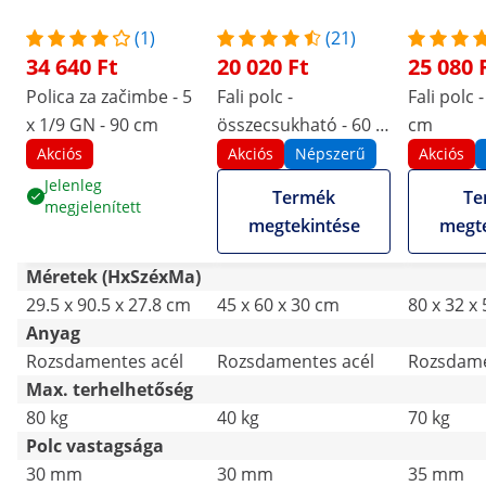
(1)
(21)
34 640 Ft
20 020 Ft
25 080 
Polica za začimbe - 5
Fali polc -
Fali polc -
x 1/9 GN - 90 cm
összecsukható - 60 x
cm
45 cm - 40 kg -
Akciós
Akciós
Népszerű
Akciós
rozsdamentes acél
Jelenleg
Termék
Te
megjelenített
megtekintése
megte
Méretek (HxSzéxMa)
29.5 x 90.5 x 27.8 cm
45 x 60 x 30 cm
80 x 32 x
Anyag
Rozsdamentes acél
Rozsdamentes acél
Rozsdame
Max. terhelhetőség
80 kg
40 kg
70 kg
Polc vastagsága
30 mm
30 mm
35 mm