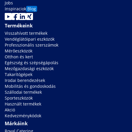
Jobs
Inspiraciok
Blog
Termékeink
Visszahívott termékek
Vendéglátóipari eszközök
Professzionális szerszámok
Mérőeszközök
Otthon és kert
Egészség és szépségápolás
Mezőgazdasági eszközök
Takarítógépek
Irodai berendezések
Mobilitás és gondoskodás
Szállodai termékek
Sporteszközök
Használt termékek
Akció
Kedvezménykódok
Márkáink
Royal Catering