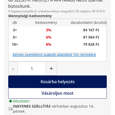
68 322,83 Ft nettó (27% ÁFA nélkül)
Nettó számlát
biztosítunk.
A legalacsonyabb ár a kedvezményt megelőző 30 napban: 96 410 Ft
Mennyiségi kedvezmény
db
Kedvezmény
darabonként (bruttó)
3+
3%
84 167 Ft
5+
6%
81 564 Ft
10+
8%
79 828 Ft
Kérjen személyre szabott ajánlatot 10+ termékre
Mennyiség
-
+
Kosárba helyezés
Vásároljon most
Készleten
INGYENES SZÁLLÍTÁS
várhatóan augusztus 14.,
péntek