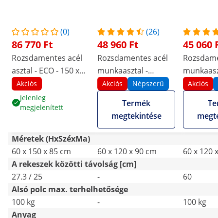
(0)
(26)
86 770 Ft
48 960 Ft
45 060 
Rozsdamentes acél
Rozsdamentes acél
Rozsdame
asztal - ECO - 150 x
munkaasztal -
munkaaszt
60 cm - 500 kg -
PREMIUM - 120 x 60
120 x 60 c
Akciós
Akciós
Népszerű
Akciós
közbenső polc -
cm - 210 kg -
hátsó pe
Jelenleg
Termék
Te
megjelenített
Royal Catering
összecsukható -
Royal Cat
megtekintése
megte
Royal Catering
Méretek (HxSzéxMa)
60 x 150 x 85 cm
60 x 120 x 90 cm
60 x 120 
A rekeszek közötti távolság [cm]
27.3 / 25
-
60
Alsó polc max. terhelhetősége
100 kg
-
100 kg
Anyag