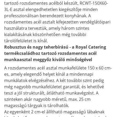
tartozó rozsdamentes acélból készült, RCWT-150X60-
3L-E asztal elengedhetetlen kiegészítője minden
professzionálisan berendezett konyhának. A
rozsdamentes acél asztalt kifejezetten vendéglátóipari
használatra terveztük, amely három szintes
kialakításának köszönhetően még további
tárolófelületet is kínál.
Robusztus és nagy teherbírású - a Royal Catering
termékcsaládhoz tartozó rozsdamentes acél
munkaasztal meggyőz kiváló minőségével
A rozsdamentes acél asztal munkafelülete 150 x 60 cm-
es, amely elegendő helyet kínál a mindennapi
munkálatok elvégzéséhez. A két további szint pedig
még nagyobb munkafelületet garantál, és lehetővé
teszi a jól strukturált, átlátható munkavégzést. A
szinteken akár nagyobb méretű, max. 25 cm
magasságú tárgyak is tárolhatók.
Az egyenként 2 cm-el állítható magasságú lábaknak