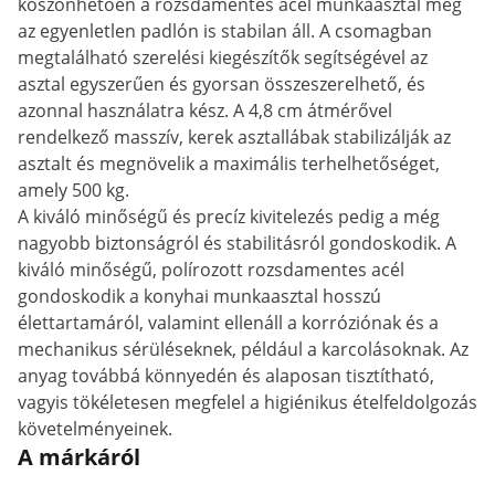
köszönhetően a rozsdamentes acél munkaasztal még
az egyenletlen padlón is stabilan áll. A csomagban
megtalálható szerelési kiegészítők segítségével az
asztal egyszerűen és gyorsan összeszerelhető, és
azonnal használatra kész. A 4,8 cm átmérővel
rendelkező masszív, kerek asztallábak stabilizálják az
asztalt és megnövelik a maximális terhelhetőséget,
amely 500 kg.
A kiváló minőségű és precíz kivitelezés pedig a még
nagyobb biztonságról és stabilitásról gondoskodik. A
kiváló minőségű, polírozott rozsdamentes acél
gondoskodik a konyhai munkaasztal hosszú
élettartamáról, valamint ellenáll a korróziónak és a
mechanikus sérüléseknek, például a karcolásoknak. Az
anyag továbbá könnyedén és alaposan tisztítható,
vagyis tökéletesen megfelel a higiénikus ételfeldolgozás
követelményeinek.
A márkáról