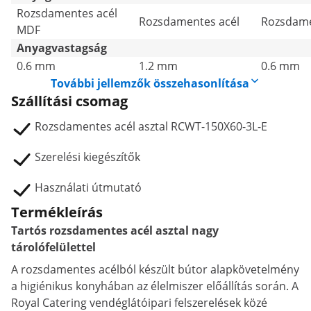
Rozsdamentes acél
Rozsdamentes acél
Rozsdame
MDF
Anyagvastagság
0.6 mm
1.2 mm
0.6 mm
További jellemzők összehasonlítása
Szállítási csomag
Rozsdamentes acél asztal RCWT-150X60-3L-E
Szerelési kiegészítők
Használati útmutató
Termékleírás
Tartós rozsdamentes acél asztal nagy
tárolófelülettel
A rozsdamentes acélból készült bútor alapkövetelmény
a higiénikus konyhában az élelmiszer előállítás során. A
Royal Catering vendéglátóipari felszerelések közé