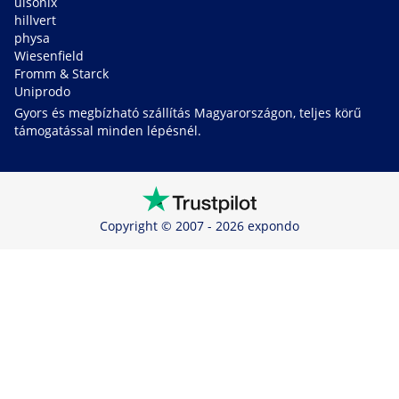
ulsonix
hillvert
physa
Wiesenfield
Fromm & Starck
Uniprodo
Gyors és megbízható szállítás Magyarországon, teljes körű
támogatással minden lépésnél.
Copyright © 2007 - 2026 expondo