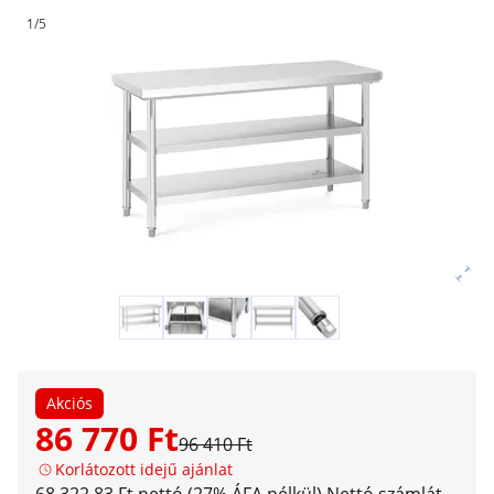
1/5
Akciós
86 770 Ft
96 410 Ft
Korlátozott idejű ajánlat