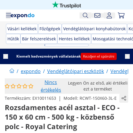
Vásári kellékek
Főzőgépek
Vendéglátóipari konyhabútorok
K
Hűtők
Bár felszerelések
Hentes kellékek
Mosogatási technol
Kiemelt kedvezmények vállalatának
Kezdjen el spórolni
/
expondo
/
Vendéglátóipari eszközök
/
Vendéglát
Nincs
Legyen Ön az első, aki értékeli
ezt a terméket
értékelés
|
Termékszám:
EX10011653
Modell:
RCWT-150X60-3L-E
Rozsdamentes acél asztal - ECO -
150 x 60 cm - 500 kg - közbenső
polc - Royal Catering