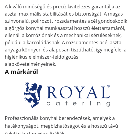
A kiváló minőségű és precíz kivitelezés garantálja az
asztal maximális stabilitását és biztonságát. A magas
színvonalú, polírozott rozsdamentes acél gondoskodik
a görgős konyhai munkaasztal hosszú élettartamáról,
ellenáll a korróziónak és a mechanikai sérüléseknek,
például a karcolódásnak. A rozsdamentes acél asztal
anyaga könnyen és alaposan tisztítható, így megfelel a
higiénikus élelmiszer-feldolgozás
alapkövetelményeinek.
A márkáról
Professzionális konyhai berendezések, amelyek a
hatékonyságot, megbízhatóságot és a hosszú távú
üzleti sikert maximalizálják.