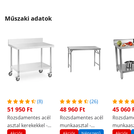
Műszaki adatok
(8)
(26)
51 950 Ft
48 960 Ft
45 060 
Rozsdamentes acél
Rozsdamentes acél
Rozsdame
asztal kerekekkel -
munkaasztal -
munkaaszt
PREMIUM - 60 x 100
PREMIUM - 120 x 60
120 x 60 c
Akciós
Akciós
Népszerű
Akciós