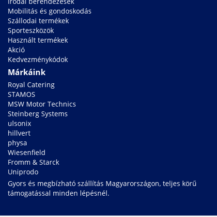
Irodai berendezések
Mobilitás és gondoskodás
Szállodai termékek
Sporteszközök
Használt termékek
Akció
Kedvezménykódok
Márkáink
Royal Catering
STAMOS
MSW Motor Technics
Steinberg Systems
ulsonix
hillvert
physa
Wiesenfield
Fromm & Starck
Uniprodo
Gyors és megbízható szállítás Magyarországon, teljes körű
támogatással minden lépésnél.