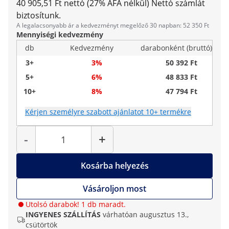
40 905,51 Ft nettó (27% ÁFA nélkül)
Nettó számlát
biztosítunk.
A legalacsonyabb ár a kedvezményt megelőző 30 napban: 52 350 Ft
Mennyiségi kedvezmény
db
Kedvezmény
darabonként (bruttó)
3+
3%
50 392 Ft
5+
6%
48 833 Ft
10+
8%
47 794 Ft
Kérjen személyre szabott ajánlatot 10+ termékre
Mennyiség
-
+
Kosárba helyezés
Vásároljon most
Utolsó darabok! 1 db maradt.
INGYENES SZÁLLÍTÁS
várhatóan augusztus 13.,
csütörtök