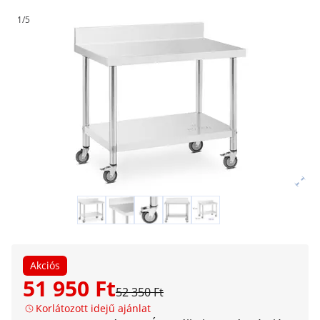
1/5
Akciós
51 950 Ft
52 350 Ft
Korlátozott idejű ajánlat