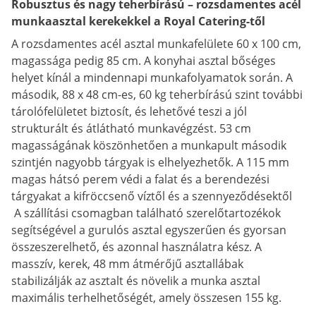
Robusztus és nagy teherbírású – rozsdamentes acél
munkaasztal kerekekkel a Royal Catering-től
A rozsdamentes acél asztal munkafelülete 60 x 100 cm,
magassága pedig 85 cm. A konyhai asztal bőséges
helyet kínál a mindennapi munkafolyamatok során. A
második, 88 x 48 cm-es, 60 kg teherbírású szint további
tárolófelületet biztosít, és lehetővé teszi a jól
strukturált és átlátható munkavégzést. 53 cm
magasságának köszönhetően a munkapult második
szintjén nagyobb tárgyak is elhelyezhetők. A 115 mm
magas hátsó perem védi a falat és a berendezési
tárgyakat a kifröccsenő víztől és a szennyeződésektől
A szállítási csomagban található szerelőtartozékok
segítségével a gurulós asztal egyszerűen és gyorsan
összeszerelhető, és azonnal használatra kész. A
masszív, kerek, 48 mm átmérőjű asztallábak
stabilizálják az asztalt és növelik a munka asztal
maximális terhelhetőségét, amely összesen 155 kg.