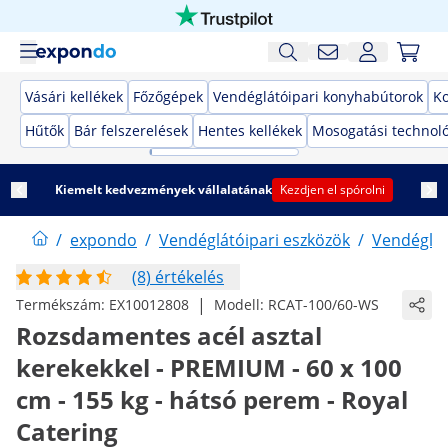
Vásári kellékek
Főzőgépek
Vendéglátóipari konyhabútorok
K
Hűtők
Bár felszerelések
Hentes kellékek
Mosogatási technol
Kiemelt kedvezmények vállalatának
Kezdjen el spórolni
/
expondo
/
Vendéglátóipari eszközök
/
Vendéglát
(8) értékelés
|
Termékszám:
EX10012808
Modell:
RCAT-100/60-WS
Rozsdamentes acél asztal
kerekekkel - PREMIUM - 60 x 100
cm - 155 kg - hátsó perem - Royal
Catering