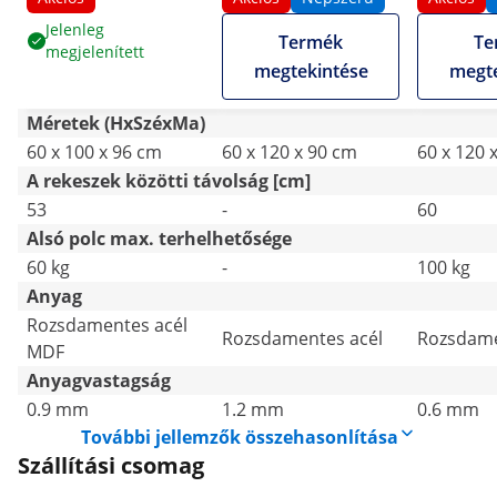
cm - 155 kg - hátsó
cm - 210 kg -
hátsó pe
Jelenleg
Termék
Te
megjelenített
perem - Royal
összecsukható -
Royal Cat
megtekintése
megte
Catering
Royal Catering
Méretek (HxSzéxMa)
60 x 100 x 96 cm
60 x 120 x 90 cm
60 x 120 
A rekeszek közötti távolság [cm]
53
-
60
Alsó polc max. terhelhetősége
60 kg
-
100 kg
Anyag
Rozsdamentes acél
Rozsdamentes acél
Rozsdame
MDF
Anyagvastagság
0.9 mm
1.2 mm
0.6 mm
További jellemzők összehasonlítása
Szállítási csomag