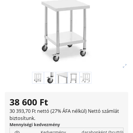
38 600 Ft
30 393,70 Ft nettó (27% ÁFA nélkül)
Nettó számlát
biztosítunk.
Mennyiségi kedvezmény
db
Kedvezmény
darabonként (bruttó)