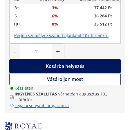
3+
3%
37 442 Ft
5+
6%
36 284 Ft
10+
8%
35 512 Ft
Kérjen személyre szabott ajánlatot 10+ termékre
Mennyiség
-
+
Kosárba helyezés
Vásároljon most
Készleten
INGYENES SZÁLLÍTÁS
várhatóan augusztus 13.,
csütörtök
Legalacsonyabb ár garancia