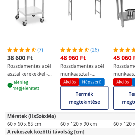
(7)
(26)
38 600 Ft
48 960 Ft
45 060 
Rozsdamentes acél
Rozsdamentes acél
Rozsdame
asztal kerekekkel -
munkaasztal -
munkaaszt
PREMIUM - 60 x 60
PREMIUM - 120 x 60
120 x 60 c
Akciós
Népszerű
Akciós
Jelenleg
megjelenített
cm - 120 kg - Royal
cm - 210 kg -
hátsó pe
Termék
Te
Catering
összecsukható -
Royal Cat
megtekintése
megte
Royal Catering
Méretek (HxSzéxMa)
60 x 60 x 85 cm
60 x 120 x 90 cm
60 x 120 
A rekeszek közötti távolság [cm]