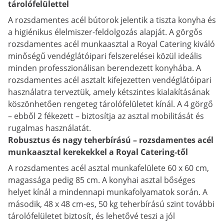
tárolófelülettel
A rozsdamentes acél bútorok jelentik a tiszta konyha és
a higiénikus élelmiszer-feldolgozás alapját. A görgős
rozsdamentes acél munkaasztal a Royal Catering kiváló
minőségű vendéglátóipari felszerelései közül ideális
minden professzionálisan berendezett konyhába. A
rozsdamentes acél asztalt kifejezetten vendéglátóipari
használatra terveztük, amely kétszintes kialakításának
köszönhetően rengeteg tárolófelületet kínál. A 4 görgő
– ebből 2 fékezett – biztosítja az asztal mobilitását és
rugalmas használatát.
Robusztus és nagy teherbírású – rozsdamentes acél
munkaasztal kerekekkel a Royal Catering-től
A rozsdamentes acél asztal munkafelülete 60 x 60 cm,
magassága pedig 85 cm. A konyhai asztal bőséges
helyet kínál a mindennapi munkafolyamatok során. A
második, 48 x 48 cm-es, 50 kg teherbírású szint további
tárolófelületet biztosít, és lehetővé teszi a jól