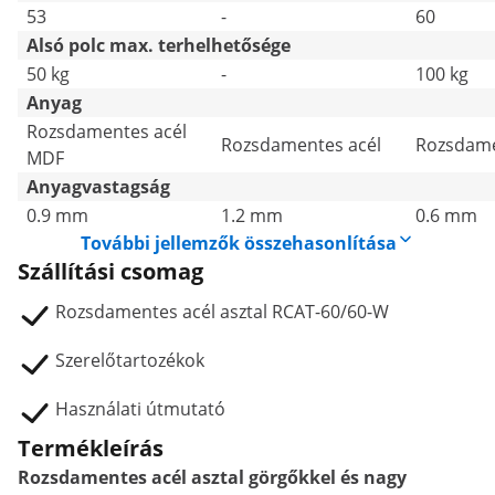
53
-
60
Alsó polc max. terhelhetősége
50 kg
-
100 kg
Anyag
Rozsdamentes acél
Rozsdamentes acél
Rozsdame
MDF
Anyagvastagság
0.9 mm
1.2 mm
0.6 mm
További jellemzők összehasonlítása
Szállítási csomag
Rozsdamentes acél asztal RCAT-60/60-W
Szerelőtartozékok
Használati útmutató
Termékleírás
Rozsdamentes acél asztal görgőkkel és nagy