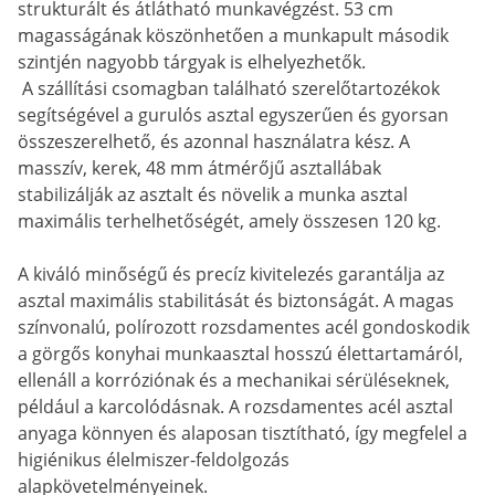
strukturált és átlátható munkavégzést. 53 cm
magasságának köszönhetően a munkapult második
szintjén nagyobb tárgyak is elhelyezhetők.
A szállítási csomagban található szerelőtartozékok
segítségével a gurulós asztal egyszerűen és gyorsan
összeszerelhető, és azonnal használatra kész. A
masszív, kerek, 48 mm átmérőjű asztallábak
stabilizálják az asztalt és növelik a munka asztal
maximális terhelhetőségét, amely összesen 120 kg.
A kiváló minőségű és precíz kivitelezés garantálja az
asztal maximális stabilitását és biztonságát. A magas
színvonalú, polírozott rozsdamentes acél gondoskodik
a görgős konyhai munkaasztal hosszú élettartamáról,
ellenáll a korróziónak és a mechanikai sérüléseknek,
például a karcolódásnak. A rozsdamentes acél asztal
anyaga könnyen és alaposan tisztítható, így megfelel a
higiénikus élelmiszer-feldolgozás
alapkövetelményeinek.