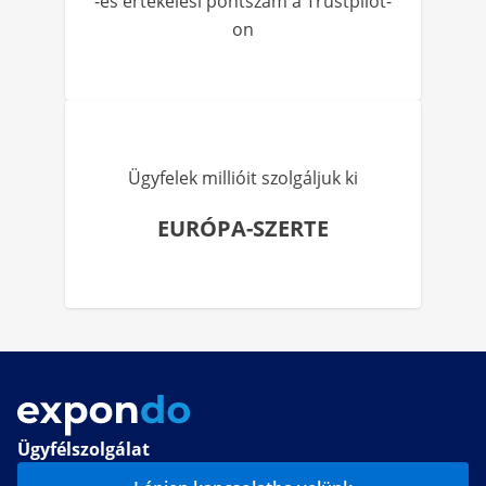
-es értékelési pontszám a Trustpilot-
on
Ügyfelek millióit szolgáljuk ki
EURÓPA-SZERTE
Ügyfélszolgálat