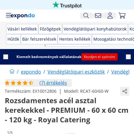
Vásári kellékek
Főzőgépek
Vendéglátóipari konyhabútorok
K
Hűtők
Bár felszerelések
Hentes kellékek
Mosogatási technol
Kiemelt kedvezmények vállalatának
Kezdjen el spórolni
/
expondo
/
Vendéglátóipari eszközök
/
Vendéglát
(7) értékelés
|
Termékszám:
EX10012806
Modell:
RCAT-60/60-W
Rozsdamentes acél asztal
kerekekkel - PREMIUM - 60 x 60 cm
- 120 kg - Royal Catering
1/5