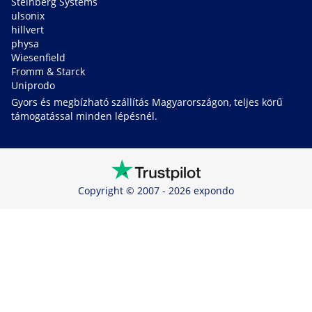
Steinberg Systems
ulsonix
hillvert
physa
Wiesenfield
Fromm & Starck
Uniprodo
Gyors és megbízható szállítás Magyarországon, teljes körű
támogatással minden lépésnél.
Copyright © 2007 - 2026 expondo