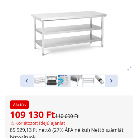
Akciós
109 130 Ft
110 690 Ft
Korlátozott idejű ajánlat
85 929,13 Ft nettó (27% ÁFA nélkül)
Nettó számlát
biztosítunk.