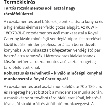
Termékleírás
Tartós rozsdamentes acél asztal nagy
tárolófelülettel
A rozsdamentes acél bútorok jelentik a tiszta konyha és
a higiénikus élelmiszer-feldolgozás alapját. Az RCWT-
180X70-3L-E rozsdamentes acél munkaasztal a Royal
Catering kiváló minőségű vendéglátóipari felszerelései
közül ideális minden professzionálisan berendezett
konyhába. A munkaasztalt kifejezetten vendéglátóipari
használatra tervezték. Háromszintes kialakításának
köszönhetően a roszdamentes acél asztal rengeteg
tárolófelületet kínál.
Robusztus és terhelhető – kiváló minőségű konyhai
munkaasztal a Royal Catering-től
A rozsdamentes acél asztal munkafelülete 70 x 180 cm,
és rengeteg helyet biztosít a mindennapi munka során.
A másik két szint további tárolófelületet kínál, lehetővé
téve a jól strukturált és átlátható munkavégzést. A