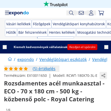
Vásári kellékek
Főzőgépek
Vendéglátóipari konyhabútorok
K
Hűtők
Bár felszerelések
Hentes kellékek
Mosogatási technol
Kiemelt kedvezmények vállalatának
Kezdjen el spórolni
/
expondo
/
Vendéglátóipari eszközök
/
Vendéglát
(5) értékelés
|
Termékszám:
EX10011650
Modell:
RCWT-180X70-3L-E
Rozsdamentes acél munkaasztal -
ECO - 70 x 180 cm - 500 kg -
közbenső polc - Royal Catering
1/6