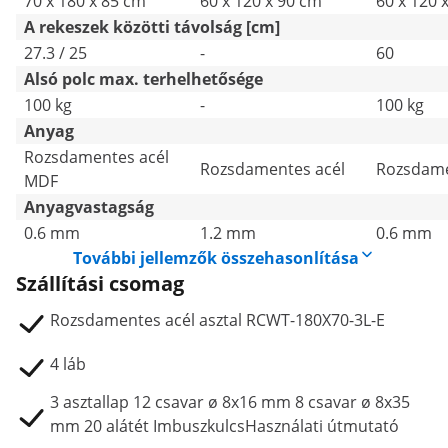
70 x 180 x 85 cm
60 x 120 x 90 cm
60 x 120 
A rekeszek közötti távolság [cm]
27.3 / 25
-
60
Alsó polc max. terhelhetősége
100 kg
-
100 kg
Anyag
Rozsdamentes acél
Rozsdamentes acél
Rozsdame
MDF
Anyagvastagság
0.6 mm
1.2 mm
0.6 mm
További jellemzők összehasonlítása
Szállítási csomag
Rozsdamentes acél asztal RCWT-180X70-3L-E
4 láb
3 asztallap 12 csavar ø 8x16 mm 8 csavar ø 8x35
mm 20 alátét ImbuszkulcsHasználati útmutató