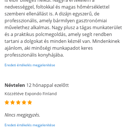
is elbír billegés nélkül. Nagyra értékelem a
nedvességgel, foltokkal és magas hőmérséklettel
szembeni ellenállást is. A dizájn egyszerű, de
professzionális, amely bármilyen gasztronómiai
művelethez alkalmas. Nagy plusz a tágas munkaterület
és a praktikus polcmegoldás, amely segít rendben
tartani a dolgokat és minden kéznél van. Mindenkinek
ajánlom, aki minőségi munkapadot keres
professzionális konyhájába.
Eredeti értékelés megjelenítése
Névtelen
12 hónappal ezelőtt
Közzétéve Expondo Finland
Nincs megjegyzés.
Eredeti értékelés megjelenítése