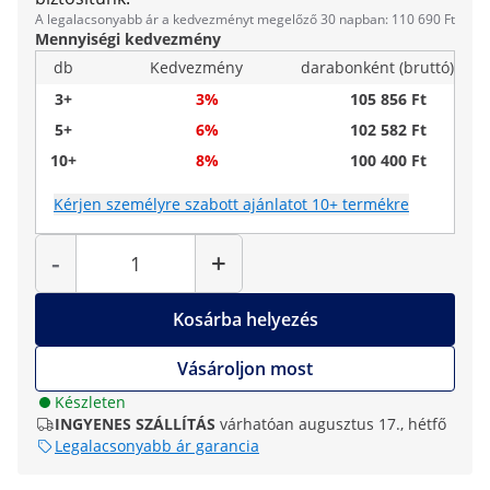
A legalacsonyabb ár a kedvezményt megelőző 30 napban: 110 690 Ft
Mennyiségi kedvezmény
db
Kedvezmény
darabonként (bruttó)
3+
3%
105 856 Ft
5+
6%
102 582 Ft
10+
8%
100 400 Ft
Kérjen személyre szabott ajánlatot 10+ termékre
Mennyiség
-
+
Kosárba helyezés
Vásároljon most
Készleten
INGYENES SZÁLLÍTÁS
várhatóan augusztus 17., hétfő
Legalacsonyabb ár garancia