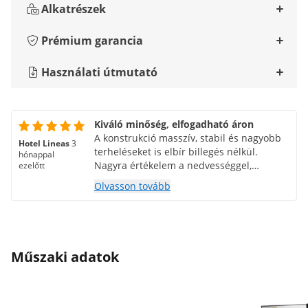
Alkatrészek
Prémium garancia
Használati útmutató
Kiváló minőség, elfogadható áron
A konstrukció masszív, stabil és nagyobb
Hotel Lineas
3
terheléseket is elbír billegés nélkül.
hónappal
Nagyra értékelem a nedvességgel,
ezelőtt
foltokkal és magas hőmérséklettel
Olvasson tovább
szembeni ellenállást is. A dizájn egyszerű,
de professzionális, amely bármilyen
gasztronómiai művelethez alkalmas. Nagy
plusz a tágas munkaterület és a praktikus
polcmegoldás, amely segít rendben
Műszaki adatok
tartani a dolgokat és minden kéznél van.
Mindenkinek ajánlom, aki minőségi
munkapadot keres professzionális
konyhájába.