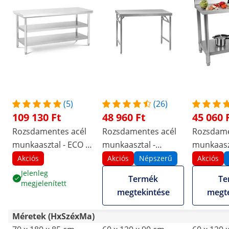
(5)
(26)
109 130 Ft
48 960 Ft
45 060 
Rozsdamentes acél
Rozsdamentes acél
Rozsdame
munkaasztal - ECO -
munkaasztal -
munkaaszt
70 x 180 cm - 500 kg -
PREMIUM - 120 x 60
120 x 60 c
Akciós
Akciós
Népszerű
Akciós
közbenső polc -
cm - 210 kg -
hátsó pe
Jelenleg
Termék
Te
megjelenített
Royal Catering
összecsukható -
Royal Cat
megtekintése
megte
Royal Catering
Méretek (HxSzéxMa)