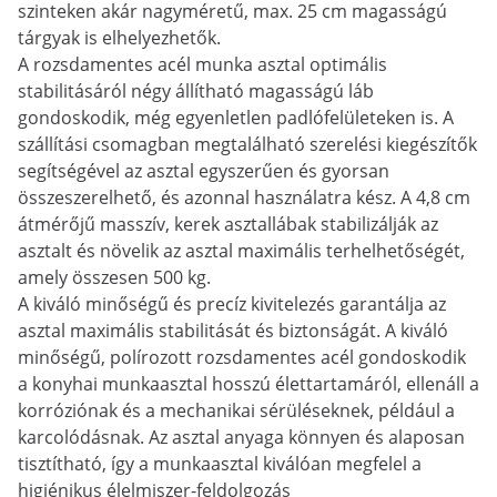
szinteken akár nagyméretű, max. 25 cm magasságú
tárgyak is elhelyezhetők.
A rozsdamentes acél munka asztal optimális
stabilitásáról négy állítható magasságú láb
gondoskodik, még egyenletlen padlófelületeken is. A
szállítási csomagban megtalálható szerelési kiegészítők
segítségével az asztal egyszerűen és gyorsan
összeszerelhető, és azonnal használatra kész. A 4,8 cm
átmérőjű masszív, kerek asztallábak stabilizálják az
asztalt és növelik az asztal maximális terhelhetőségét,
amely összesen 500 kg.
A kiváló minőségű és precíz kivitelezés garantálja az
asztal maximális stabilitását és biztonságát. A kiváló
minőségű, polírozott rozsdamentes acél gondoskodik
a konyhai munkaasztal hosszú élettartamáról, ellenáll a
korróziónak és a mechanikai sérüléseknek, például a
karcolódásnak. Az asztal anyaga könnyen és alaposan
tisztítható, így a munkaasztal kiválóan megfelel a
higiénikus élelmiszer-feldolgozás