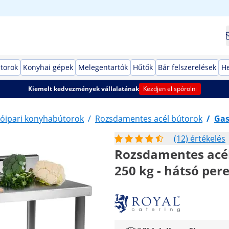
torok
Konyhai gépek
Melegentartók
Hűtők
Bár felszerelések
He
Kiemelt kedvezmények vállalatának
Kezdjen el spórolni
óipari konyhabútorok
/
Rozsdamentes acél bútorok
/
Gas
(12) értékelés
Rozsdamentes acél 
250 kg - hátsó per