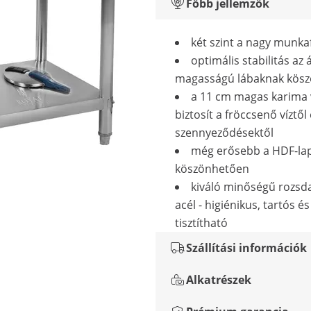
Főbb jellemzők
két szint a nagy munkaf
optimális stabilitás az á
magasságú lábaknak kös
a 11 cm magas karima
biztosít a fröccsenő víztől
szennyeződésektől
még erősebb a HDF-la
köszönhetően
kiváló minőségű rozs
acél - higiénikus, tartós 
tisztítható
Szállítási információk
Alkatrészek