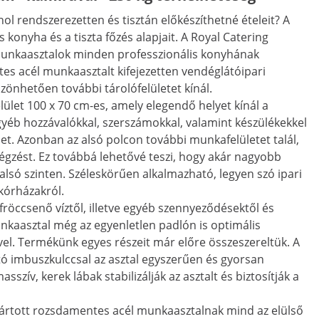
ol rendszerezetten és tisztán előkészíthetné ételeit? A
konyha és a tiszta főzés alapjait. A Royal Catering
munkaasztalok minden professzionális konyhának
es acél munkaasztalt kifejezetten vendéglátóipari
szönhetően további tárolófelületet kínál.
et 100 x 70 cm-es, amely elegendő helyet kínál a
yéb hozzávalókkal, szerszámokkal, valamint készülékekkel
. Azonban az alsó polcon további munkafelületet talál,
végzést. Ez továbbá lehetővé teszi, hogy akár nagyobb
lsó szinten. Széleskörűen alkalmazható, legyen szó ipari
kórházakról.
röccsenő víztől, illetve egyéb szennyeződésektől és
kaasztal még az egyenletlen padlón is optimális
ével. Termékünk egyes részeit már előre összeszereltük. A
tó imbuszkulccsal az asztal egyszerűen és gyorsan
sszív, kerek lábak stabilizálják az asztalt és biztosítják a
yártott rozsdamentes acél munkaasztalnak mind az elülső