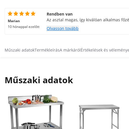
Rendben van
Az asztal magas, így kiválóan alkalmas főzé
Marian
10 hónappal ezelőtt
Olvasson tovább
Műszaki adatok
Termékleírás
A márkáról
Értékelések és vélemény
Műszaki adatok