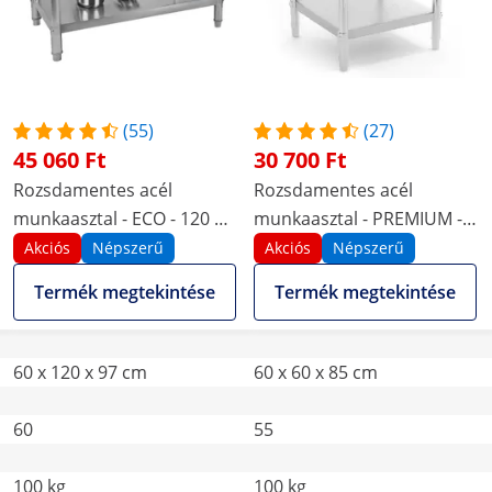
(55)
(27)
45 060 Ft
30 700 Ft
Rozsdamentes acél
Rozsdamentes acél
munkaasztal - ECO - 120 x
munkaasztal - PREMIUM -
60 cm - 250 kg - hátsó
60 x 60 cm - 250 kg - Royal
Akciós
Népszerű
Akciós
Népszerű
peremmel - Royal Catering
Catering
Termék megtekintése
Termék megtekintése
60 x 120 x 97 cm
60 x 60 x 85 cm
60
55
100 kg
100 kg