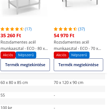
(17)
(37)
35 260 Ft
54 970 Ft
Rozsdamentes acél
Rozsdamentes acél
munkaasztal - ECO - 80 x
munkaasztal - ECO - 70 x
60 cm - 250 kg - Royal
120 cm - 215 kg -
Akciós
Népszerű
Akciós
Népszerű
Catering
összecsukható - Royal
Termék megtekintése
Termék megtekintése
Catering
60 x 80 x 85 cm
70 x 120 x 90 cm
55
-
100 kg
-