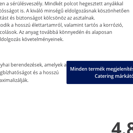
kken a sérülésveszély. Mindkét polcot hegesztett anyákkal
 tartósságot is. A kiváló minségű eldolgozásnak köszönhetően
tást és biztonságot kölcsönöz az asztalnak.
dik a hosszú élettartamról, valamint tartós a korrózió,
arcolások. Az anyag továbbá könnyedén és alaposan
lfeldolgozás követelményeinek.
nyhai berendezések, amelyek a
Minden termék megjelenítés
gbízhatóságot és a hosszú
Catering márkát
aximalizálják.
4.