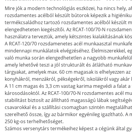
Mire jók a modern technológiás eszközei, ha nincs hely, ah
rozsdamentes acélból készült bútorok képezik a higiénikus 
termékcsaládhoz tartozó rozsdamentes acélból készült 
elengedheteten kiegészítői. Az RCAT-100/70-N rozsdament
használatra terveztük, amely kétszintes kialakításának kö
A RCAT-120/70 rozsdamenetes acél munkaasztal munkafelül
mindennapi munkálatok elvégzéséhez. Élelmiszerekkel, eg
való munka során elengedhetetlen a nagyobb munkafelület
amely lehetővé teszi a jól strukturált és átlátható munka
tárgyakat, amelyek max. 60 cm magasak is elhelyezzen az a
konyhákról, menzákról, pékségekről, iskolákról vagy akár 
A 11 cm magas és 3,3 cm vastag karima megvédi a falat a f
károsodásoktól. Az RCAT-100/70-N rozsdamentes acél mun
stabilitást biztosít az állítható magasságú lábak segítség
csavarokkal és a szállítási csomagban szintén megtalálha
szerelhető össze, így az bármikor egyénileg igazítható. A ma
250 kg-os terhelhetőséget.
Számos versenytárs termékeihez képest a cégünk által g