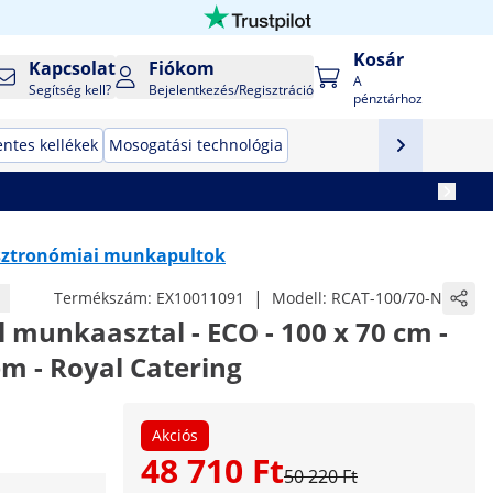
Kosár
Kapcsolat
Fiókom
A
Segítség kell?
Bejelentkezés/Regisztráció
pénztárhoz
ntes kellékek
Mosogatási technológia
ztronómiai munkapultok
|
Termékszám:
EX10011091
Modell:
RCAT-100/70-N
munkaasztal - ECO - 100 x 70 cm -
em - Royal Catering
Akciós
48 710 Ft
50 220 Ft