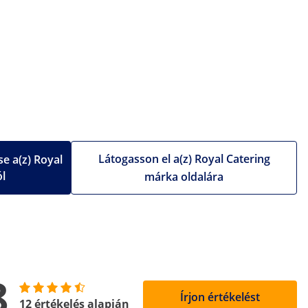
Látogasson el a(z) Royal Catering
e a(z) Royal
ól
márka oldalára
8
Írjon értékelést
12 értékelés alapján