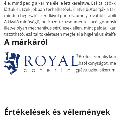
éle, mind pedig a karima éle le lett kerekítve. Ezáltal csö
láttuk el. Ezek jobban terhelhetőek, illetve biztosítják a
minden hegesztés rendkívül pontos, amely további stabili
A kiváló minőségű, polírozott rozsdamentes acél gondosko
illetve olyan mechanikus sérülések ellen, mint például k
tisztítható, ezáltal tökéletesen megfelel a higiénikus éte
A márkáról
Professzionális ko
hatékonyságot, me
távú üzleti sikert m
Értékelések és vélemények