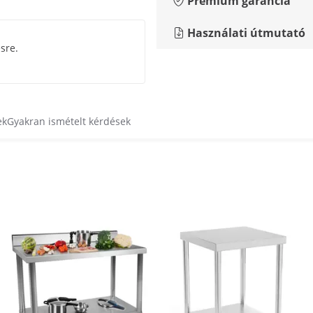
Prémium garancia
Használati útmutató
sre.
ek
Gyakran ismételt kérdések