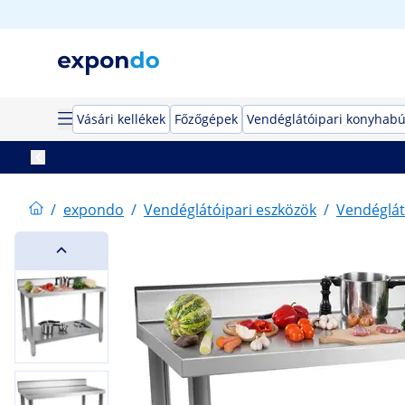
Vásári kellékek
Főzőgépek
Vendéglátóipari konyhabú
/
expondo
/
Vendéglátóipari eszközök
/
Vendéglát