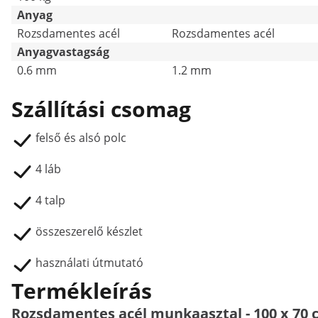
Anyag
Rozsdamentes acél
Rozsdamentes acél
Anyagvastagság
0.6 mm
1.2 mm
Szállítási csomag
felső és alsó polc
4 láb
4 talp
összeszerelő készlet
használati útmutató
Termékleírás
Rozsdamentes acél munkaasztal - 100 x 70 c