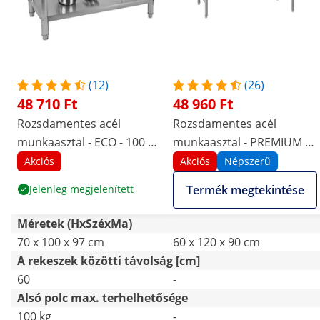
(12)
(26)
48 710 Ft
48 960 Ft
Rozsdamentes acél
Rozsdamentes acél
munkaasztal - ECO - 100 x
munkaasztal - PREMIUM -
70 cm - 250 kg - hátsó
120 x 60 cm - 210 kg -
Akciós
Akciós
Népszerű
perem - Royal Catering
összecsukható - Royal
Jelenleg megjelenített
Termék megtekintése
Catering
Méretek (HxSzéxMa)
70 x 100 x 97 cm
60 x 120 x 90 cm
A rekeszek közötti távolság [cm]
60
-
Alsó polc max. terhelhetősége
100 kg
-