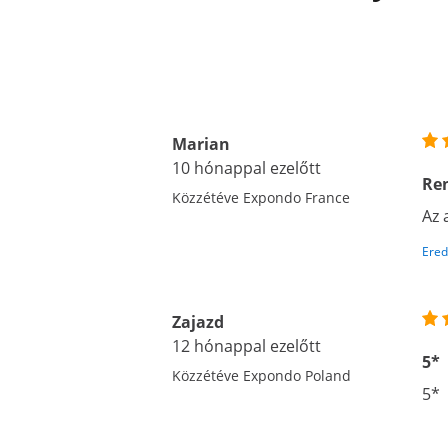
Marian
10 hónappal ezelőtt
Re
Közzétéve Expondo France
Az 
Ered
Zajazd
12 hónappal ezelőtt
5*
Közzétéve Expondo Poland
5*