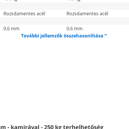
Rozsdamentes acél
Rozsdamentes acél
0.6 mm
0.6 mm
További jellemzők összehasonlítása
m - kamirával - 250 kg terhelhetőség