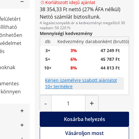
Korlátozott idejű ajánlat
38 354,33 Ft nettó (27% ÁFA nélkül)
Nettó számlát biztosítunk.
elületért
A legalacsonyabb ár a kedvezményt megelőző 30
llítható
napban: 50 220 Ft
Mennyiségi kedvezmény
zönhetően
db
Kedvezmény
darabonként (bruttó)
 védelmet
3+
3%
47 249 Ft
 és
5+
6%
45 787 Ft
poknak
10+
8%
44 813 Ft
Kérjen személyre szabott ajánlatot
damentes
10+ termékre
és könnyen
Mennyiség
-
+
Kosárba helyezés
Vásároljon most