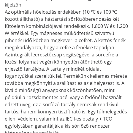
kijelzőn.
Az optimális hőeloszlás érdekében (10 ℃ és 100 ℃
között állítható) a háztartási sörfőzőberendezés két
fűtőelem kombinációjával rendelkezik, 1.800 W és 1.200
W értékkel. Egy mágneses működtetésű szivattyú
pihenési idő közben megkeveri a cefrét. A kettős fenék
megakadályozza, hogy a cefre a fenékre tapadjon.
Az integrált leeresztőcsap segítségével a sörcefre a
főzési folyamat végén könnyedén átönthető egy
erjesztő tartályba. A tartály mindkét oldalát
fogantyúkkal szereltük fel. Termékünk kellemes mérete
továbbá megkönnyíti a szállítást és az elhelyezést is. A
kiváló minőségű anyagoknak köszönhetően, mint
például a rozsdamentes acél vagy a fedőnél használt
edzett üveg, ez a sörfőző tartály nemcsak rendkívül
tartós, hanem könnyen tisztítható is. Egy túlmelegedés
elleni védelem, valamint az IEC I-es osztály + TCO
egyfolytában garantálják a kis sörfőző rendszer