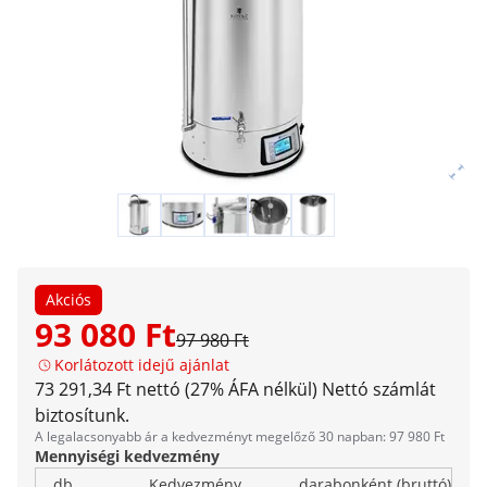
Akciós
93 080 Ft
97 980 Ft
Korlátozott idejű ajánlat
73 291,34 Ft nettó (27% ÁFA nélkül)
Nettó számlát
biztosítunk.
A legalacsonyabb ár a kedvezményt megelőző 30 napban: 97 980 Ft
Mennyiségi kedvezmény
db
Kedvezmény
darabonként (bruttó)