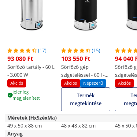
(17)
(15)
93 080 Ft
103 550 Ft
94 040 
Sörfőző tartály - 60 L
Sörfőző gép
Sörfőző 
- 3.000 W
szigeteléssel - 60 l -
szigeteléss
3000 W - 10–100 °C -
2500 W - 
Akciós
Akciós
Népszerű
Akciós
rozsdamentes acél -
rozsdamen
Jelenleg
Termék
Te
megjelenített
LCD kijelző - időzítő
LCD kijelz
megtekintése
megte
Méretek (HxSzéxMa)
49 x 50 x 88 cm
48 x 48 x 82 cm
45 x 50 x
Anyag