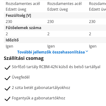
Rozsdamentes acél
Rozsdamentes acél
Rozsdame
Edzett üveg
Edzett üveg
Edzett üv
Feszültség [V]
230
230
230
Fűtőelemek száma
2
2
2
Időzítő
Igen
Igen
Igen
További jellemzők összehasonlítása
Szállítási csomag
Sörfőző tartály RCBM-42N külső és belső tartállyal
Üvegfedél
2 szita betét gabonatartályokhoz
Fogantyúk a gabonatartókhoz