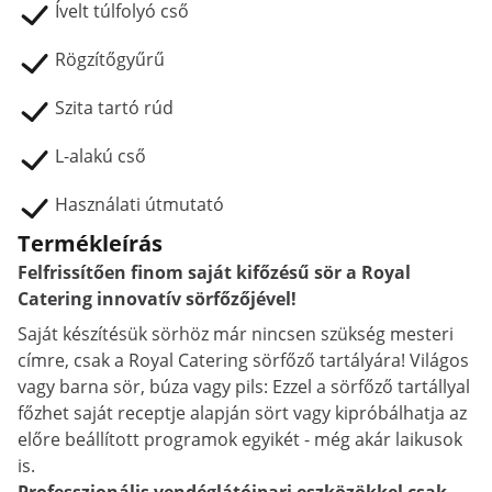
Ívelt túlfolyó cső
Rögzítőgyűrű
Szita tartó rúd
L-alakú cső
Használati útmutató
Termékleírás
Felfrissítően finom saját kifőzésű sör a Royal
Catering innovatív sörfőzőjével!
Saját készítésük sörhöz már nincsen szükség mesteri
címre, csak a Royal Catering sörfőző tartályára! Világos
vagy barna sör, búza vagy pils: Ezzel a sörfőző tartállyal
főzhet saját receptje alapján sört vagy kipróbálhatja az
előre beállított programok egyikét - még akár laikusok
is.