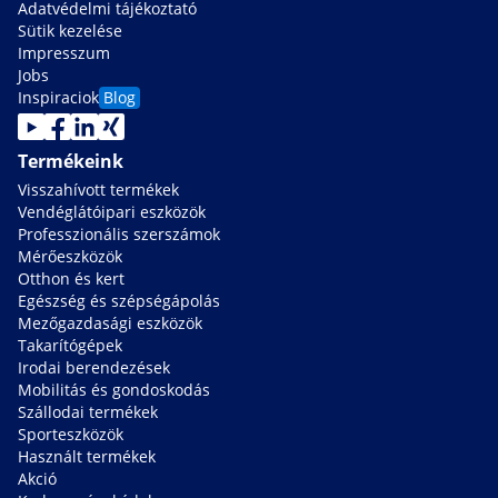
Adatvédelmi tájékoztató
Sütik kezelése
Impresszum
Jobs
Inspiraciok
Blog
Termékeink
Visszahívott termékek
Vendéglátóipari eszközök
Professzionális szerszámok
Mérőeszközök
Otthon és kert
Egészség és szépségápolás
Mezőgazdasági eszközök
Takarítógépek
Irodai berendezések
Mobilitás és gondoskodás
Szállodai termékek
Sporteszközök
Használt termékek
Akció