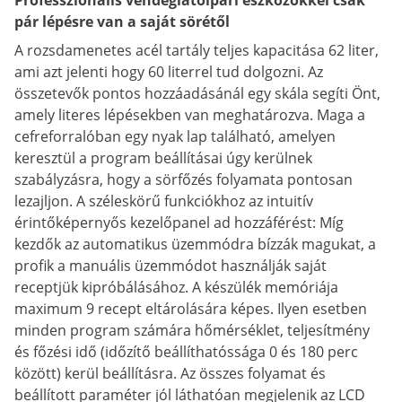
Professzionális vendéglátóipari eszközökkel csak
pár lépésre van a saját sörétől
A rozsdamenetes acél tartály teljes kapacitása 62 liter,
ami azt jelenti hogy 60 literrel tud dolgozni. Az
összetevők pontos hozzáadásánál egy skála segíti Önt,
amely literes lépésekben van meghatározva. Maga a
cefreforralóban egy nyak lap található, amelyen
keresztül a program beállításai úgy kerülnek
szabályzásra, hogy a sörfőzés folyamata pontosan
lezajljon. A széleskörű funkciókhoz az intuitív
érintőképernyős kezelőpanel ad hozzáférést: Míg
kezdők az automatikus üzemmódra bízzák magukat, a
profik a manuális üzemmódot használják saját
receptjük kipróbálásához. A készülék memóriája
maximum 9 recept eltárolására képes. Ilyen esetben
minden program számára hőmérséklet, teljesítmény
és főzési idő (időzítő beállíthatóssága 0 és 180 perc
között) kerül beállításra. Az összes folyamat és
beállított paraméter jól láthatóan megjelenik az LCD