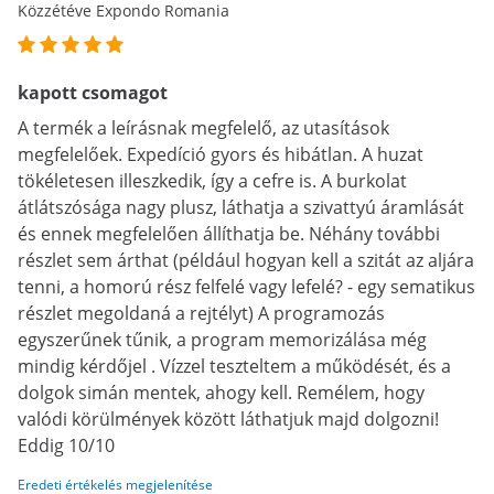
Közzétéve Expondo Romania
kapott csomagot
A termék a leírásnak megfelelő, az utasítások
megfelelőek. Expedíció gyors és hibátlan. A huzat
tökéletesen illeszkedik, így a cefre is. A burkolat
átlátszósága nagy plusz, láthatja a szivattyú áramlását
és ennek megfelelően állíthatja be. Néhány további
részlet sem árthat (például hogyan kell a szitát az aljára
tenni, a homorú rész felfelé vagy lefelé? - egy sematikus
részlet megoldaná a rejtélyt) A programozás
egyszerűnek tűnik, a program memorizálása még
mindig kérdőjel . Vízzel teszteltem a működését, és a
dolgok simán mentek, ahogy kell. Remélem, hogy
valódi körülmények között láthatjuk majd dolgozni!
Eddig 10/10
Eredeti értékelés megjelenítése