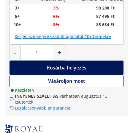
3+
3%
90 288 Ft
5+
6%
87 495 Ft
10+
8%
85 634 Ft
Kérjen személyre szabott ajánlatot 10+ termékre
Mennyiség
-
+
Kosárba helyezés
Vásároljon most
Készleten
INGYENES SZÁLLÍTÁS
várhatóan augusztus 13.,
csütörtök
Legalacsonyabb ár garancia