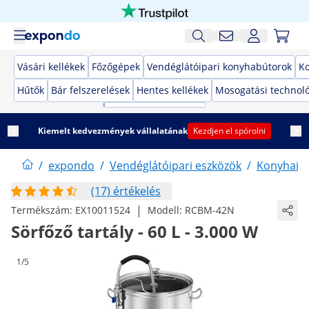
Vásári kellékek
Főzőgépek
Vendéglátóipari konyhabútorok
K
Hűtők
Bár felszerelések
Hentes kellékek
Mosogatási technol
Kiemelt kedvezmények vállalatának
Kezdjen el spórolni
/
expondo
/
Vendéglátóipari eszközök
/
Konyhai 
(17) értékelés
|
Termékszám:
EX10011524
Modell:
RCBM-42N
Sörfőző tartály - 60 L - 3.000 W
1/5