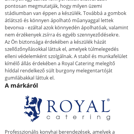
pontosan megmutatják, hogy milyen üzemi
stádiumban van éppen a készülék. Továbbá a gombok
átlátszó és könnyen ápolható műanyaggal lettek
bevonva - ezáltal azok könnyedén ápolhatóak, valamint
nem érzékenyek zsírra és egyéb szennyeződésekre.
Az Ön biztonsága érdekében a készülék házát
szellőzőnyílásokkal láttuk el, amelyek túlmelegedés
elleni védelemként szolgálnak. A stabil és munkafelület
kímélő állás érdekében a Royal Catering melegítő
híddal rendelkező sült burgony melegentartóját
gumilábakkal láttuk el.
A márkáról
Professzionális konyhai berendezések, amelyek a