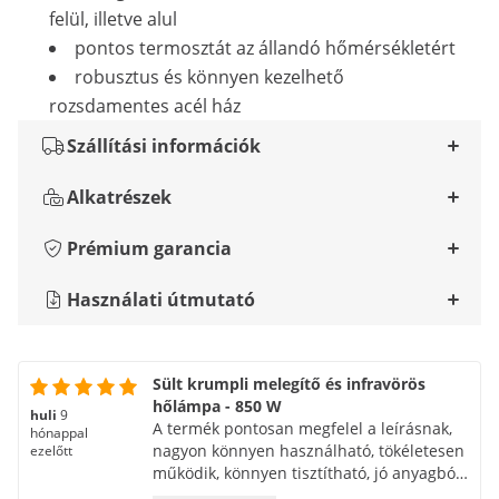
felül, illetve alul
pontos termosztát az állandó hőmérsékletért
robusztus és könnyen kezelhető
rozsdamentes acél ház
Szállítási információk
Alkatrészek
Prémium garancia
Használati útmutató
Sült krumpli melegítő és infravörös
hőlámpa - 850 W
huli
9
A termék pontosan megfelel a leírásnak,
hónappal
nagyon könnyen használható, tökéletesen
ezelőtt
működik, könnyen tisztítható, jó anyagból
készült, kereskedelmi használatra