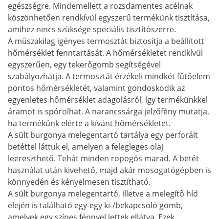
egészségre. Mindemellett a rozsdamentes acélnak
köszönhetően rendkívül egyszerű termékünk tisztítása,
amihez nincs szüksége speciális tisztítószerre.
A műszakilag igényes termosztát biztosítja a beállított
hőmérséklet fenntartását. A hőmérsékletet rendkívül
egyszerűen, egy tekerőgomb segítségével
szabályozhatja. A termosztát érzékeli mindkét fűtőelem
pontos hőmérsékletét, valamint gondoskodik az
egyenletes hőmérséklet adagolásról, így termékünkkel
áramot is spórolhat. A narancssárga jelzőfény mutatja,
ha termékünk elérte a kívánt hőmérsékletet.
A sült burgonya melegentartó tartálya egy perforált
betéttel láttuk el, amelyen a felegleges olaj
leereszthető. Tehát minden ropogós marad. A betét
használat után kivehető, majd akár mosogatógépben is
könnyedén és kényelmesen tisztítható.
A sült burgonya melegentartó, illetve a melegítő híd
elején is található egy-egy ki-/bekapcsoló gomb,
amelyek egy színes fénnyel lettek ellátva. Ezek