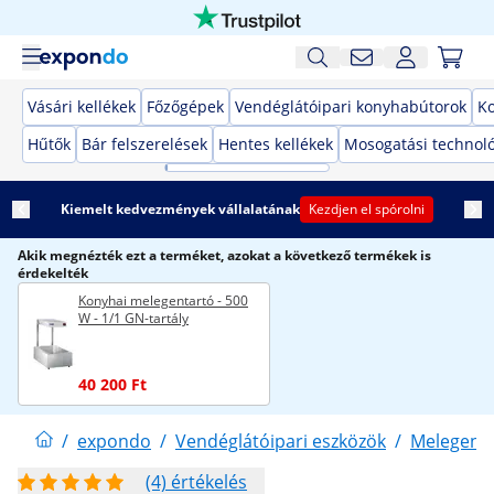
Vásári kellékek
Főzőgépek
Vendéglátóipari konyhabútorok
K
Hűtők
Bár felszerelések
Hentes kellékek
Mosogatási technol
Kiemelt kedvezmények vállalatának
Kezdjen el spórolni
Akik megnézték ezt a terméket, azokat a következő termékek is
érdekelték
Konyhai melegentartó - 500
W - 1/1 GN-tartály
40 200 Ft
/
expondo
/
Vendéglátóipari eszközök
/
Melegent
(4) értékelés