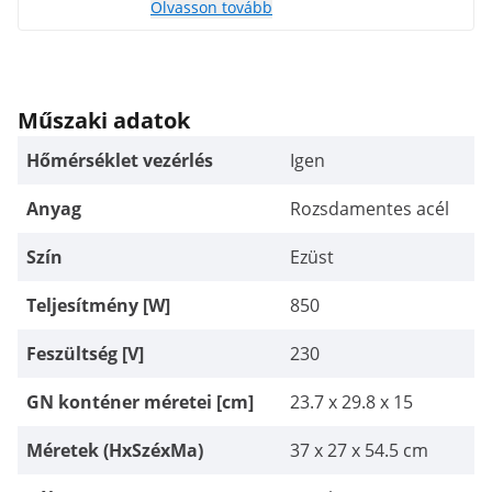
Olvasson tovább
alkalmas.
Műszaki adatok
Hőmérséklet vezérlés
Igen
Anyag
Rozsdamentes acél
Szín
Ezüst
Teljesítmény [W]
850
Feszültség [V]
230
GN konténer méretei [cm]
23.7 x 29.8 x 15
Méretek (HxSzéxMa)
37 x 27 x 54.5 cm