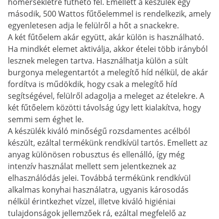
hőmérsékletre fűthető fel. Emellett a készülék egy
második, 500 Wattos fűtőelemmel is rendelkezik, amely
egyenletesen adja le felülről a hőt a snackekre.
A két fűtőelem akár együtt, akár külön is használható.
Ha mindkét elemet aktiválja, akkor ételei több irányból
lesznek melegen tartva. Használhatja külön a sült
burgonya melegentartót a melegítő híd nélkül, de akár
fordítva is műdökdik, hogy csak a melegítő híd
segítségével, felülről adagolja a meleget az ételekre. A
két fűtőelem közötti távolság úgy lett kialakítva, hogy
semmi sem éghet le.
A készülék kiváló minőségű rozsdamentes acélból
készült, ezáltal termékünk rendkívül tartós. Emellett az
anyag különösen robusztus és ellenálló, így még
intenzív használat mellett sem jelentkeznek az
elhasználódás jelei. Továbbá termékünk rendkívül
alkalmas konyhai használatra, ugyanis károsodás
nélkül érintkezhet vízzel, illetve kiváló higiéniai
tulajdonságok jellemzőek rá, ezáltal megfelelő az