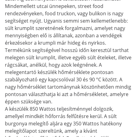
Mindemellett utcai ünnepeken, street food
rendezvényeken, food truckon, vagy bulikon is nagy
segítséget nyújt. Ugyanis semmi sem kellemetlenebb:
sült krumplit szeretnének forgalmazni, amelyet nagy
mennyiségben elő is állítanak, azonban a vendégek
érkezésekor a krumpli már hideg és nyirkos.
Termékünk segítségével hosszú időn keresztül tarthat
melegen sült krumplit, illetve egyéb sült ételeket, illetve
rágcsákat, anélkül, hogy azok leégnének. A
melegentartó készülék hőmérséklete pontosan
szabályozható egy kapcsolóval 30 és 90 °C között. A
nagy hőmérséklet tartománynak köszönhetően mindig
pontosan választhatja ki azt a hőmérsékletet, amelyre
éppen szüksége van.
A készülék 850 Wattos teljesítménnyel dolgozik,
amellyel mindkét hőforrás felfűtésre kerül. A sült
burgonya melegítő aljára egy 350 Wattos hatékony
melegítőlapot szereltünk, amely a kívánt