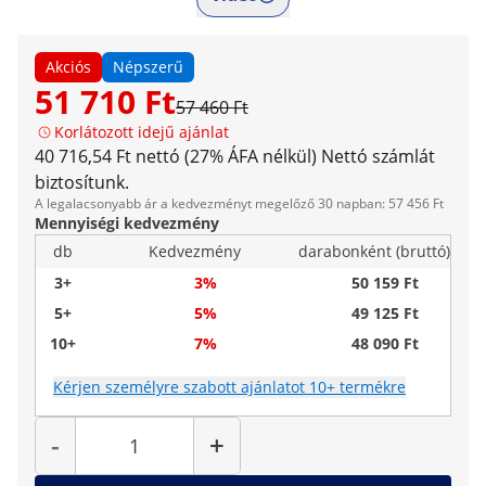
Akciós
Népszerű
51 710 Ft
57 460 Ft
Korlátozott idejű ajánlat
40 716,54 Ft nettó (27% ÁFA nélkül)
Nettó számlát
biztosítunk.
A legalacsonyabb ár a kedvezményt megelőző 30 napban: 57 456 Ft
Mennyiségi kedvezmény
db
Kedvezmény
darabonként (bruttó)
3+
3%
50 159 Ft
5+
5%
49 125 Ft
10+
7%
48 090 Ft
Kérjen személyre szabott ajánlatot 10+ termékre
Mennyiség
-
+