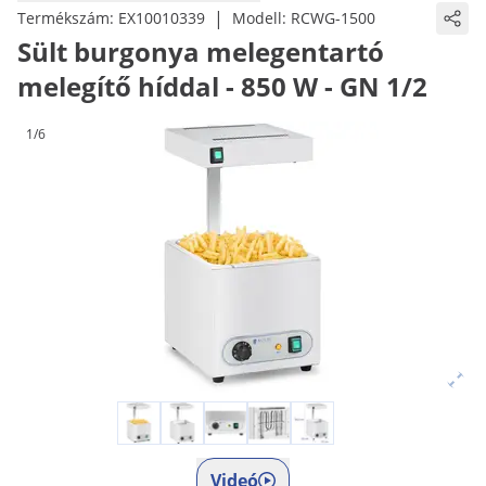
|
Termékszám:
EX10010339
Modell:
RCWG-1500
Sült burgonya melegentartó
melegítő híddal - 850 W - GN 1/2
1/6
Videó