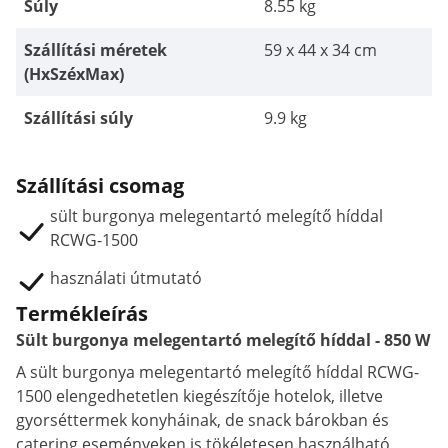
Súly
8.55 kg
Szállítási méretek
59 x 44 x 34 cm
(HxSzéxMax)
Szállítási súly
9.9 kg
Szállítási csomag
sült burgonya melegentartó melegítő híddal
RCWG-1500
használati útmutató
Termékleírás
Sült burgonya melegentartó melegítő híddal - 850 W
A sült burgonya melegentartó melegítő híddal RCWG-
1500 elengedhetetlen kiegészítője hotelok, illetve
gyorséttermek konyháinak, de snack bárokban és
catering eseményeken is tökéletesen használható.