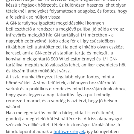
készült fogások hőérzetét. Ez különösen hasznos lehet olyan
tételeknél, amelyeket folyamatosan adagolsz, és fontos, hogy
a felszínük se hűljön vissza.
A GN-tartályhoz igazított megoldásokkal könnyen
beilleszthető a rendszer a meglévő pultba. Jó példa erre az
infravörös melegítő híd GN tartállyal 1/1 méretben - a
nagyobb edényeknél több adag fér el, így csúcsidőben
ritkábban kell utántöltened. Ha pedig inkább olyan eszközt
keresel, ami a GN-edényt stabilan tartja és melegíti, a
konyhai melegentartó 500 W teljesítménnyel és 1/1 GN-
tartállyal megbízható választás lehet, amikor egyenletes hőt
és kiszámítható működést vársz.
A tiszta munkakörnyezet legalább olyan fontos, mint a
hőmérséklet. A sima felületek, a könnyen hozzáférhető
sarkok és a praktikus elrendezés mind hozzájárulnak ahhoz,
hogy gyors legyen a napi takarítás. Így a pult mindig
rendezett marad, és a vendég is azt érzi, hogy jó helyen
vásárol.
Ha a melegentartás mellé a hideg oldalt is erősítenéd,
gondolj a megfelelő hűtési háttérre is. A friss alapanyagok,
szószok és előkészített tételek biztonságos tárolásához jó
kiindulópontot adnak a
hűtőszekrények
, így könnyebben