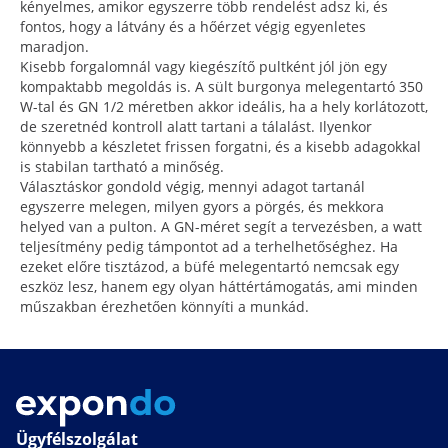
kényelmes, amikor egyszerre több rendelést adsz ki, és
fontos, hogy a látvány és a hőérzet végig egyenletes
maradjon.
Kisebb forgalomnál vagy kiegészítő pultként jól jön egy
kompaktabb megoldás is. A sült burgonya melegentartó 350
W-tal és GN 1/2 méretben akkor ideális, ha a hely korlátozott,
de szeretnéd kontroll alatt tartani a tálalást. Ilyenkor
könnyebb a készletet frissen forgatni, és a kisebb adagokkal
is stabilan tartható a minőség.
Választáskor gondold végig, mennyi adagot tartanál
egyszerre melegen, milyen gyors a pörgés, és mekkora
helyed van a pulton. A GN-méret segít a tervezésben, a watt
teljesítmény pedig támpontot ad a terhelhetőséghez. Ha
ezeket előre tisztázod, a büfé melegentartó nemcsak egy
eszköz lesz, hanem egy olyan háttértámogatás, ami minden
műszakban érezhetően könnyíti a munkád.
Ügyfélszolgálat