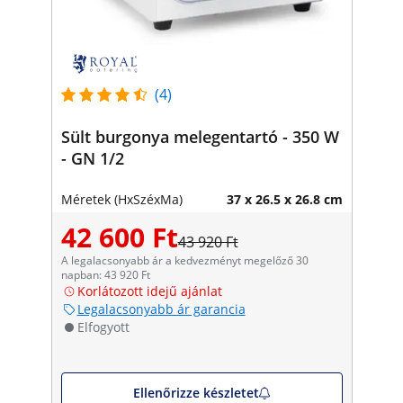
(4)
Sült burgonya melegentartó - 350 W
- GN 1/2
Méretek (HxSzéxMa)
37 x 26.5 x 26.8 cm
42 600 Ft
43 920 Ft
A legalacsonyabb ár a kedvezményt megelőző 30
napban: 43 920 Ft
Korlátozott idejű ajánlat
Legalacsonyabb ár garancia
Elfogyott
Ellenőrizze készletet