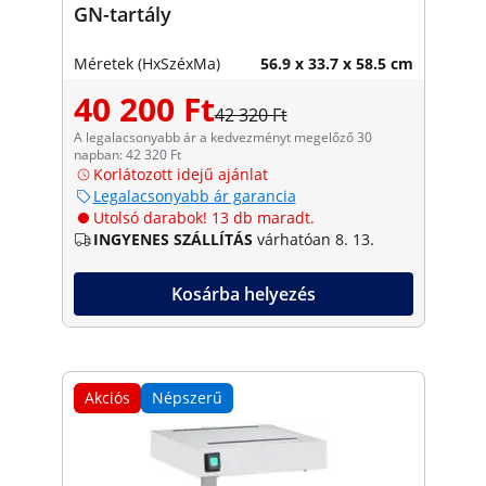
GN-tartály
Méretek (HxSzéxMa)
56.9 x 33.7 x 58.5 cm
40 200 Ft
42 320 Ft
A legalacsonyabb ár a kedvezményt megelőző 30
napban: 42 320 Ft
Korlátozott idejű ajánlat
Legalacsonyabb ár garancia
Utolsó darabok! 13 db maradt.
INGYENES SZÁLLÍTÁS
várhatóan 8. 13.
Kosárba helyezés
Akciós
Népszerű