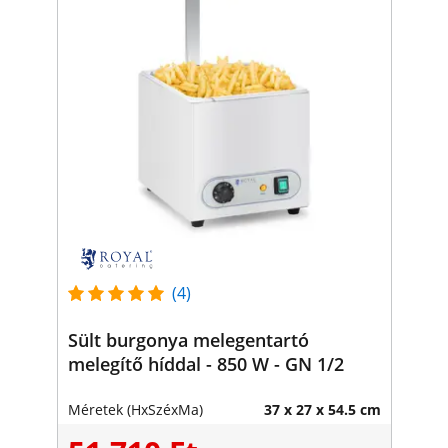
(4)
Sült burgonya melegentartó
melegítő híddal - 850 W - GN 1/2
Méretek (HxSzéxMa)
37 x 27 x 54.5 cm