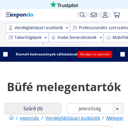
Vendéglátóipari eszközök
Professzionális szerszám
Takarítógépek
Irodai berendezések
Mobilit
Kiemelt kedvezmények vállalatának
Kezdjen el spórolni
Büfé melegentartók
Szűrő (0)
/
expondo
/
Vendéglátóipari eszközök
/
Melegent