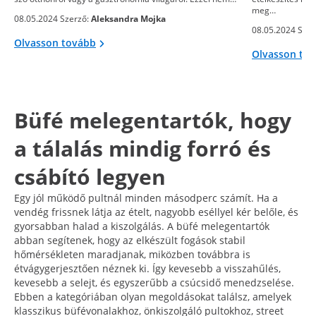
meg…
08.05.2024 Szerző:
Aleksandra Mojka
08.05.2024 Szer
Olvasson tovább
Olvasson to
Büfé melegentartók, hogy
a tálalás mindig forró és
csábító legyen
Egy jól működő pultnál minden másodperc számít. Ha a
vendég frissnek látja az ételt, nagyobb eséllyel kér belőle, és
gyorsabban halad a kiszolgálás. A büfé melegentartók
abban segítenek, hogy az elkészült fogások stabil
hőmérsékleten maradjanak, miközben továbbra is
étvágygerjesztően néznek ki. Így kevesebb a visszahűlés,
kevesebb a selejt, és egyszerűbb a csúcsidő menedzselése.
Ebben a kategóriában olyan megoldásokat találsz, amelyek
klasszikus büfévonalakhoz, önkiszolgáló pultokhoz, street