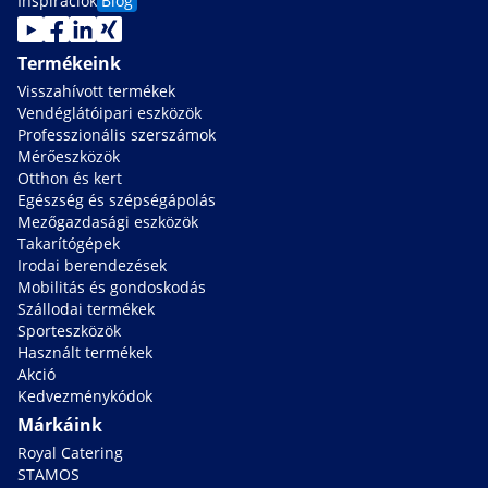
Inspiraciok
Blog
Termékeink
Visszahívott termékek
Vendéglátóipari eszközök
Professzionális szerszámok
Mérőeszközök
Otthon és kert
Egészség és szépségápolás
Mezőgazdasági eszközök
Takarítógépek
Irodai berendezések
Mobilitás és gondoskodás
Szállodai termékek
Sporteszközök
Használt termékek
Akció
Kedvezménykódok
Márkáink
Royal Catering
STAMOS