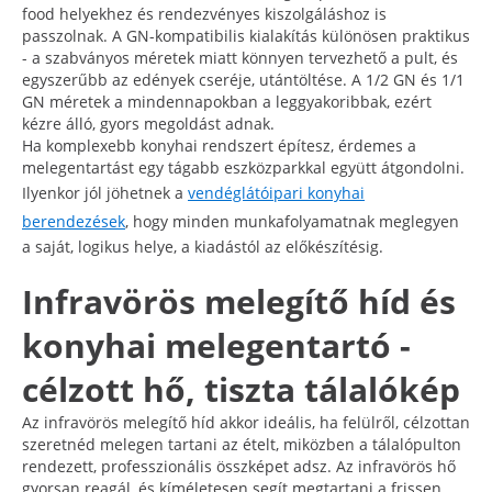
food helyekhez és rendezvényes kiszolgáláshoz is
passzolnak. A GN-kompatibilis kialakítás különösen praktikus
- a szabványos méretek miatt könnyen tervezhető a pult, és
egyszerűbb az edények cseréje, utántöltése. A 1/2 GN és 1/1
GN méretek a mindennapokban a leggyakoribbak, ezért
kézre álló, gyors megoldást adnak.
Ha komplexebb konyhai rendszert építesz, érdemes a
melegentartást egy tágabb eszközparkkal együtt átgondolni.
Ilyenkor jól jöhetnek a
vendéglátóipari konyhai
berendezések
, hogy minden munkafolyamatnak meglegyen
a saját, logikus helye, a kiadástól az előkészítésig.
Infravörös melegítő híd és
konyhai melegentartó -
célzott hő, tiszta tálalókép
Az infravörös melegítő híd akkor ideális, ha felülről, célzottan
szeretnéd melegen tartani az ételt, miközben a tálalópulton
rendezett, professzionális összképet adsz. Az infravörös hő
gyorsan reagál, és kíméletesen segít megtartani a frissen