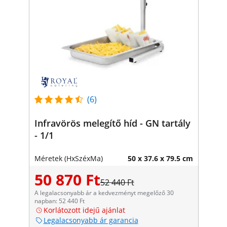
(6)
Infravörös melegítő híd - GN tartály
- 1/1
Méretek (HxSzéxMa)
50 x 37.6 x 79.5 cm
50 870 Ft
52 440 Ft
A legalacsonyabb ár a kedvezményt megelőző 30
napban: 52 440 Ft
Korlátozott idejű ajánlat
Legalacsonyabb ár garancia