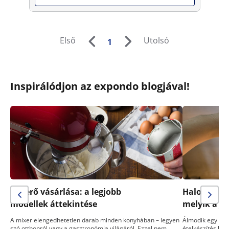
Első
Utolsó
1
Inspirálódjon az expondo blogjával!
Keverő vásárlása: a legjobb
Halogén sü
modellek áttekintése
melyik a j
A mixer elengedhetetlen darab minden konyhában – legyen
Álmodik egy telj
szó otthonról vagy a gasztronómia világáról. Ezzel nem…
ételkészítés kön