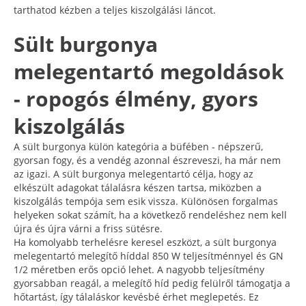
tarthatod kézben a teljes kiszolgálási láncot.
Sült burgonya
melegentartó megoldások
- ropogós élmény, gyors
kiszolgálás
A sült burgonya külön kategória a büfében - népszerű,
gyorsan fogy, és a vendég azonnal észreveszi, ha már nem
az igazi. A sült burgonya melegentartó célja, hogy az
elkészült adagokat tálalásra készen tartsa, miközben a
kiszolgálás tempója sem esik vissza. Különösen forgalmas
helyeken sokat számít, ha a következő rendeléshez nem kell
újra és újra várni a friss sütésre.
Ha komolyabb terhelésre keresel eszközt, a sült burgonya
melegentartó melegítő híddal 850 W teljesítménnyel és GN
1/2 méretben erős opció lehet. A nagyobb teljesítmény
gyorsabban reagál, a melegítő híd pedig felülről támogatja a
hőtartást, így tálaláskor kevésbé érhet meglepetés. Ez