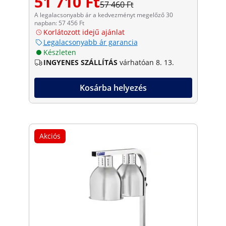
51 710 Ft
57 460 Ft
A legalacsonyabb ár a kedvezményt megelőző 30
napban: 57 456 Ft
Korlátozott idejű ajánlat
Legalacsonyabb ár garancia
Készleten
INGYENES SZÁLLÍTÁS
várhatóan 8. 13.
Kosárba helyezés
Akciós