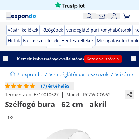
Vásári kellékek
Főzőgépek
Vendéglátóipari konyhabútorok
K
Hűtők
Bár felszerelések
Hentes kellékek
Mosogatási technol
Kiemelt kedvezmények vállalatának
Kezdjen el spórolni
/
expondo
/
Vendéglátóipari eszközök
/
Vásári kel
(7) értékelés
|
Termékszám:
EX10010627
Modell:
RCZW-COV62
Szélfogó bura - 62 cm - akril
1/2