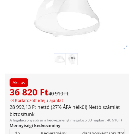
Akciós
36 820 Ft
40 910 Ft
Korlátozott idejű ajánlat
28 992,13 Ft nettó (27% ÁFA nélkül)
Nettó számlát
biztosítunk.
A legalacsonyabb ár a kedvezményt megelőző 30 napban: 40 910 Ft
Mennyiségi kedvezmény
db
Kedvezmény
darabonként (bruttó)