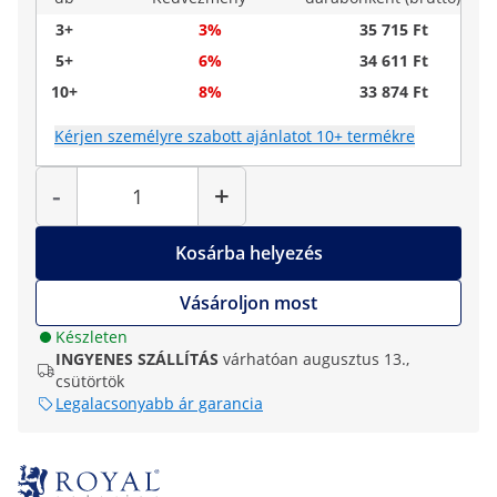
3+
3%
35 715 Ft
5+
6%
34 611 Ft
10+
8%
33 874 Ft
Kérjen személyre szabott ajánlatot 10+ termékre
Mennyiség
-
+
Kosárba helyezés
Vásároljon most
Készleten
INGYENES SZÁLLÍTÁS
várhatóan augusztus 13.,
csütörtök
Legalacsonyabb ár garancia