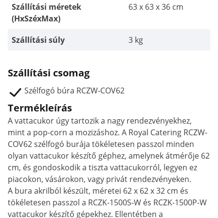
Szállítási méretek
63 x 63 x 36 cm
(HxSzéxMax)
Szállítási súly
3 kg
Szállítási csomag
Szélfogó búra RCZW-COV62
Termékleírás
A vattacukor úgy tartozik a nagy rendezvényekhez,
mint a pop-corn a mozizáshoz. A Royal Catering RCZW-
COV62 szélfogó burája tökéletesen passzol minden
olyan vattacukor készítő géphez, amelynek átmérője 62
cm, és gondoskodik a tiszta vattacukorról, legyen ez
piacokon, vásárokon, vagy privát rendezvényeken.
A bura akrilból készült, méretei 62 x 62 x 32 cm és
tökéletesen passzol a RCZK-1500S-W és RCZK-1500P-W
vattacukor készítő gépekhez. Ellentétben a