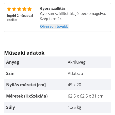
Gyors szállítás
Gyorsan szállították, jól becsomagolva.
Ingrid
2 hónappal
Szép termék.
ezelőtt
Olvasson tovább
Műszaki adatok
Anyag
Akrilüveg
Szín
Átlátszó
Nyílás méretei [cm]
49 x 20
Méretek (HxSzéxMa)
62.5 x 62.5 x 31 cm
Súly
1.25 kg