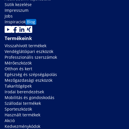
Sütik kezelése
Impresszum
Jobs
Inspiraciok
Blog
Termékeink
Visszahívott termékek
Vendéglátóipari eszközök
Professzionális szerszámok
Mérőeszközök
Otthon és kert
Egészség és szépségápolás
Mezőgazdasági eszközök
Takarítógépek
Irodai berendezések
Mobilitás és gondoskodás
Szállodai termékek
Sporteszközök
Használt termékek
Akció
Kedvezménykódok