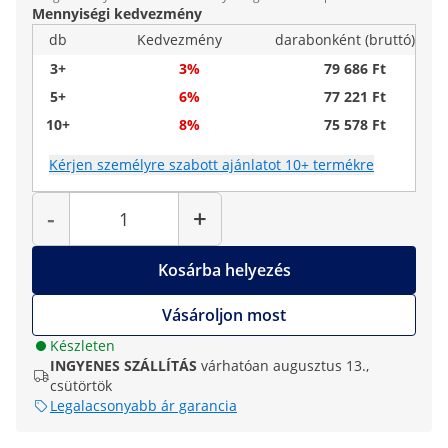
Mennyiségi kedvezmény
db
Kedvezmény
darabonként (bruttó)
3+
3%
79 686 Ft
5+
6%
77 221 Ft
10+
8%
75 578 Ft
Kérjen személyre szabott ajánlatot 10+ termékre
Mennyiség
-
+
Kosárba helyezés
Vásároljon most
Készleten
INGYENES SZÁLLÍTÁS
várhatóan augusztus 13.,
csütörtök
Legalacsonyabb ár garancia