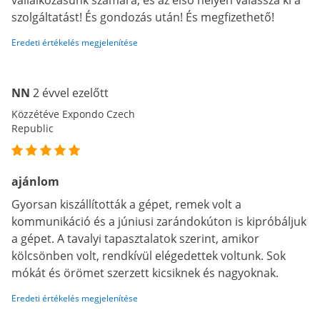
vállalkozásunk számára, és az első helyen válassza ki a
szolgáltatást! És gondozás után! És megfizethető!
Eredeti értékelés megjelenítése
NN
2 évvel ezelőtt
Közzétéve Expondo Czech
Republic
ajánlom
Gyorsan kiszállították a gépet, remek volt a
kommunikáció és a júniusi zarándokúton is kipróbáljuk
a gépet. A tavalyi tapasztalatok szerint, amikor
kölcsönben volt, rendkívül elégedettek voltunk. Sok
mókát és örömet szerzett kicsiknek és nagyoknak.
Eredeti értékelés megjelenítése