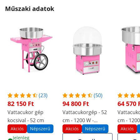
Műszaki adatok
(23)
(50)
82 150 Ft
94 800 Ft
64 570 
Vattacukor gép
Vattacukorgép - 52
Vattacuko
kocsival - 52 cm
cm - 1200 W -
cm - 120
búrával
Akciós
Népszerű
Akciós
Népszerű
Akciós
Jelenleg