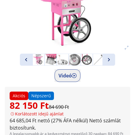
Videó
Akciós
Népszerű
82 150 Ft
84 690 Ft
Korlátozott idejű ajánlat
64 685,04 Ft nettó (27% ÁFA nélkül)
Nettó számlát
biztosítunk.
A legalacsonyabb ár a kedvezményt megelőző 30 napban: 84 690 Ft