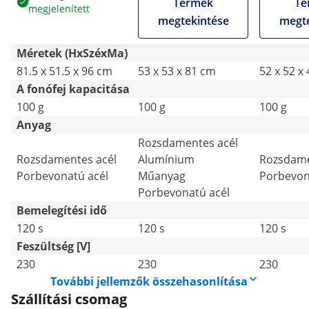
Termék
Te
megjelenített
megtekintése
megte
Méretek (HxSzéxMa)
81.5 x 51.5 x 96 cm
53 x 53 x 81 cm
52 x 52 x
A fonófej kapacitása
100 g
100 g
100 g
Anyag
Rozsdamentes acél
Rozsdamentes acél
Alumínium
Rozsdame
Porbevonatú acél
Műanyag
Porbevon
Porbevonatú acél
Bemelegítési idő
120 s
120 s
120 s
Feszültség [V]
230
230
230
További jellemzők összehasonlítása
Szállítási csomag