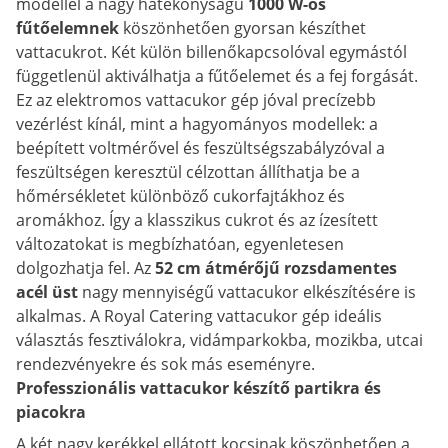
modellel a nagy hatékonyságú
1000 W-os
fűtőelemnek
köszönhetően gyorsan készíthet
vattacukrot. Két külön billenőkapcsolóval egymástól
függetlenül aktiválhatja a fűtőelemet és a fej forgását.
Ez az elektromos vattacukor gép jóval precízebb
vezérlést kínál, mint a hagyományos modellek: a
beépített voltmérővel és feszültségszabályzóval a
feszültségen keresztül célzottan állíthatja be a
hőmérsékletet különböző cukorfajtákhoz és
aromákhoz. Így a klasszikus cukrot és az ízesített
változatokat is megbízhatóan, egyenletesen
dolgozhatja fel. Az
52 cm átmérőjű rozsdamentes
acél üst
nagy mennyiségű vattacukor elkészítésére is
alkalmas. A Royal Catering vattacukor gép ideális
választás fesztiválokra, vidámparkokba, mozikba, utcai
rendezvényekre és sok más eseményre.
Professzionális vattacukor készítő partikra és
piacokra
A két nagy kerékkel ellátott kocsinak köszönhetően a