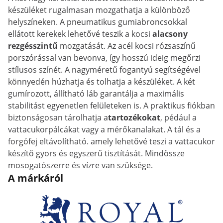
készüléket rugalmasan mozgathatja a különböző
helyszíneken. A pneumatikus gumiabroncsokkal
ellátott kerekek lehetővé teszik a kocsi
alacsony
rezgésszintű
mozgatását. Az acél kocsi rózsaszínű
porszórással van bevonva, így hosszú ideig megőrzi
stílusos színét. A nagyméretű fogantyú segítségével
könnyedén húzhatja és tolhatja a készüléket. A két
gumírozott, állítható láb garantálja a maximális
stabilitást egyenetlen felületeken is. A praktikus fiókban
biztonságosan tárolhatja a
tartozékokat
, pédául a
vattacukorpálcákat vagy a mérőkanalakat. A tál és a
forgófej eltávolítható. amely lehetővé teszi a vattacukor
készítő gyors és egyszerű tisztítását. Mindössze
mosogatószerre és vízre van szüksége.
A márkáról