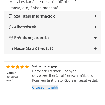
tál és kanál nemesacélból&nbsp; /
mosogatógépben mosható
Szállítási információk
Alkatrészek
Prémium garancia
Használati útmutató
Vattacukor gép
Nagyszerű termék. Könnyen
Doris
2
összeszerelhető. Tökéletesen működik.
hónappal
Könnyen tisztítható. Gyorsan készít vattát.
ezelőtt
Olvasson tovább