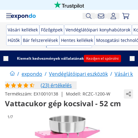
Vásári kellékek
Főzőgépek
Vendéglátóipari konyhabútorok
K
Hűtők
Bár felszerelések
Hentes kellékek
Mosogatási technol
Kiemelt kedvezmények vállalatának
Kezdjen el spórolni
/
expondo
/
Vendéglátóipari eszközök
/
Vásári kel
(23) értékelés
|
Termékszám:
EX10010138
Modell:
RCZC-1200-W
Vattacukor gép kocsival - 52 cm
1/7