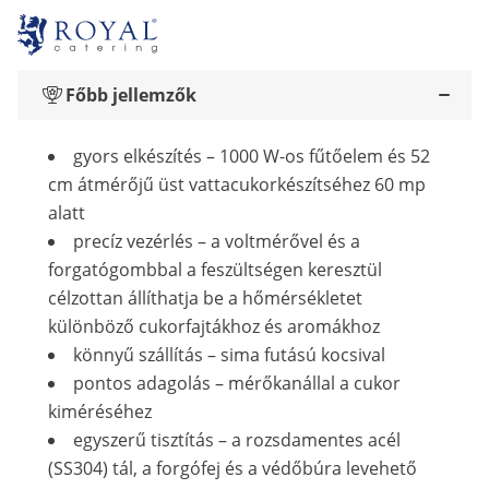
Főbb jellemzők
gyors elkészítés – 1000 W-os fűtőelem és 52
cm átmérőjű üst vattacukorkészítséhez 60 mp
alatt
precíz vezérlés – a voltmérővel és a
forgatógombbal a feszültségen keresztül
célzottan állíthatja be a hőmérsékletet
különböző cukorfajtákhoz és aromákhoz
könnyű szállítás – sima futású kocsival
pontos adagolás – mérőkanállal a cukor
kiméréséhez
egyszerű tisztítás – a rozsdamentes acél
(SS304) tál, a forgófej és a védőbúra levehető