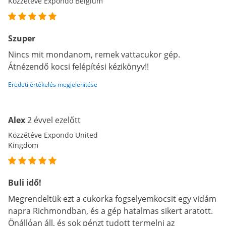
Közzétéve Expondo Belgium
Szuper
Nincs mit mondanom, remek vattacukor gép.
Átnézendő kocsi felépítési kézikönyv!!
Eredeti értékelés megjelenítése
Alex
2 évvel ezelőtt
Közzétéve Expondo United
Kingdom
Buli idő!
Megrendeltük ezt a cukorka fogselyemkocsit egy vidám
napra Richmondban, és a gép hatalmas sikert aratott.
Önállóan áll, és sok pénzt tudott termelni az