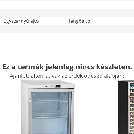
-
-
Egyszárnyú ajtó
lengőajtó
-
-
Ez a termék jelenleg nincs készleten.
További jellemzők összehasonlítása
Ajánlott alternatívák az érdeklődésed alapján: