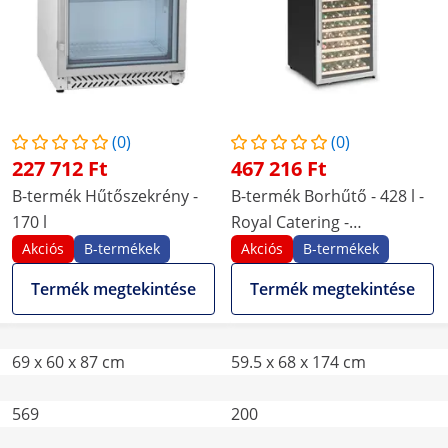
(0)
(0)
227 712 Ft
467 216 Ft
B-termék Hűtőszekrény -
B-termék Borhűtő - 428 l -
170 l
Royal Catering -
porbevonatú acél
Akciós
B-termékek
Akciós
B-termékek
Termék megtekintése
Termék megtekintése
69 x 60 x 87 cm
59.5 x 68 x 174 cm
569
200