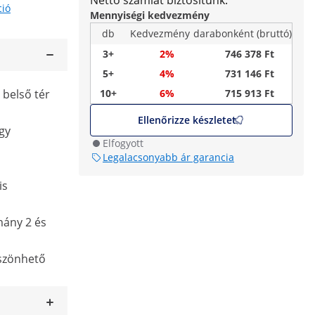
Nettó számlát biztosítunk.
ció
Mennyiségi kedvezmény
db
Kedvezmény
darabonként (bruttó)
3+
2%
746 378 Ft
5+
4%
731 146 Ft
 belső tér
10+
6%
715 913 Ft
Ellenőrizze készletet
gy
Elfogyott
Legalacsonyabb ár garancia
is
mány 2 és
öszönhető