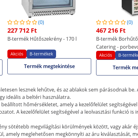
(0)
(0)
l - 984 l
227 712 Ft
467 216 Ft
 hűtést igényel. Nem számít, hogy Ön friss zöldségeket, elők
B-termék Hűtőszekrény - 170 l
B-termék Borhűtő -
 tartani, a vendéglátóipari hűtő erre nagy mennyiségű helye
Catering - porbev
Akciós
B-termékek
Akciós
B-termék
legendő helyet biztosít a hűtött árukészletek tárolására a k
Termék megtekintése
yek pozíciója a tároló edények méretéhez igazítható. Nem s
Termék me
ok elrendezésének köszönhetően, minden csak annyi helyet fo
sítményű kompresszor biztosítják a belső levegő megfelelő á
nletesen lesznek lehűtve, és az ablakok sem párásodnak b
y ideális a beltéri használatra.
 beállított hőmérsékletet, amely a kezelőfelület segítségével
kozatot. A kezelőfelület segítségével a leolvasztási funkció 
y sötétebb megvilágítási körülmények között, vagy akár éjsza
ül, amely meglehetősen megkönnyíti az áru kiválasztását, mé