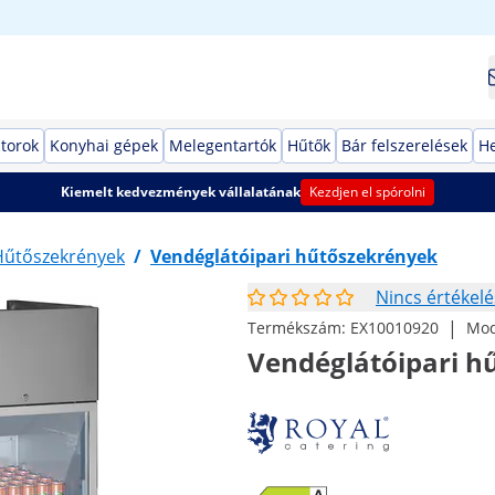
torok
Konyhai gépek
Melegentartók
Hűtők
Bár felszerelések
He
Kiemelt kedvezmények vállalatának
Kezdjen el spórolni
Hűtőszekrények
/
Vendéglátóipari hűtőszekrények
Nincs értékelé
|
Termékszám:
EX10010920
Mod
Vendéglátóipari hű