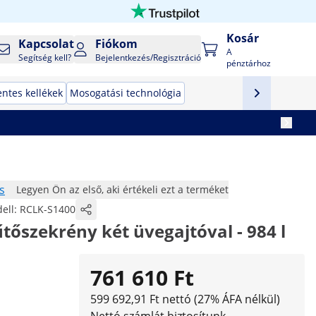
Kosár
Kapcsolat
Fiókom
A
Segítség kell?
Bejelentkezés/Regisztráció
pénztárhoz
ntes kellékek
Mosogatási technológia
s
Legyen Ön az első, aki értékeli ezt a terméket
ell:
RCLK-S1400
tőszekrény két üvegajtóval - 984 l
761 610 Ft
599 692,91 Ft nettó (27% ÁFA nélkül)