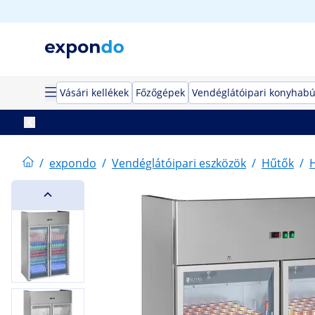
Vásári kellékek
Főzőgépek
Vendéglátóipari konyhabú
/
expondo
/
Vendéglátóipari eszközök
/
Hűtők
/