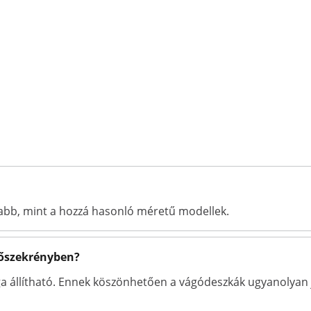
kabb, mint a hozzá hasonló méretű modellek.
tőszekrényben?
ga állítható. Ennek köszönhetően a vágódeszkák ugyanolyan 