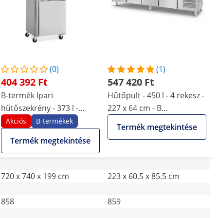
(0)
(1)
404 392 Ft
547 420 Ft
B-termék Ipari
Hűtőpult - 450 l - 4 rekesz -
hűtőszekrény - 373 l -
227 x 64 cm - B
rozsdamentes acél - 2 ajtó
energiaosztály -
Akciós
B-termékek
Termék megtekintése
- 4 görgő - zárható - Royal
rozsdamentes acél - Royal
Termék megtekintése
Catering
Catering
720 x 740 x 199 cm
223 x 60.5 x 85.5 cm
858
859