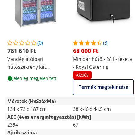
(0)
(3)
761 610 Ft
68 000 Ft
Vendéglátóipari
Minibár hűtő - 28 l - fekete
hűtőszekrény két
- Royal Catering
üvegajtóval - 984 l
Akciós
Jelenleg megjelenített
Termék megtekintése
Méretek (HxSzéxMa)
134 x 73 x 187 cm
38 x 46 x 44.5 cm
AEC (éves energiafogyasztás) [kWh]
2394
67
Ajtók száma