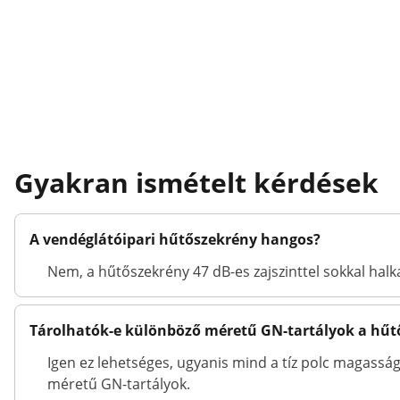
Gyakran ismételt kérdések
A vendéglátóipari hűtőszekrény hangos?
Nem, a hűtőszekrény 47 dB-es zajszinttel sokkal hal
Tárolhatók-e különböző méretű GN-tartályok a hű
Igen ez lehetséges, ugyanis mind a tíz polc magassá
méretű GN-tartályok.