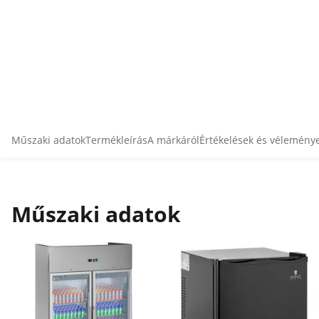
Műszaki adatok
Termékleírás
A márkáról
Értékelések és vélemény
Műszaki adatok