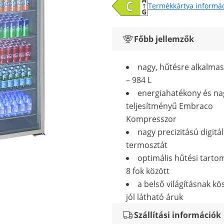
Termékkártya informá
Főbb jellemzők
nagy, hűtésre alkalmas
– 984 L
energiahatékony és na
teljesítményű Embraco
Kompresszor
nagy precizitású digitál
termosztát
optimális hűtési tarto
8 fok között
a belső világításnak k
jól látható áruk
Szállítási információk