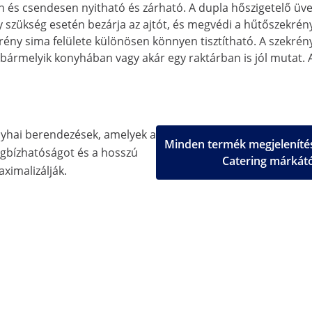
n és csendesen nyitható és zárható. A dupla hőszigetelő üveg
 szükség esetén bezárja az ajtót, és megvédi a hűtőszekrényt
ény sima felülete különösen könnyen tisztítható. A szekrény 
 bármelyik konyhában vagy akár egy raktárban is jól mutat. 
nyhai berendezések, amelyek a
Minden termék megjelenítés
gbízhatóságot és a hosszú
Catering márkát
aximalizálják.