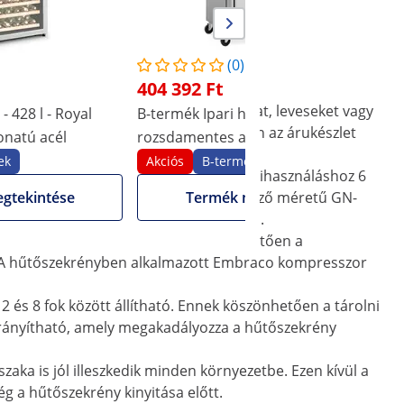
(0)
404 392 Ft
észített ételeket és szószokat, italokat, leveseket vagy
 428 l - Royal
B-termék Ipari hűtőszekrény - 373 l -
H
t biztosít. Az üvegajtónak köszönhetően az árukészlet
onatú acél
rozsdamentes acél - 2 ajtó - 4 görgő
c
- zárható - Royal Catering
r
ek
Akciós
B-termékek
onyha területén. A belső tér optimális kihasználáshoz 6
zámít, hogy Ön leveses fazekak, különböző méretű GN-
gtekintése
Termék megtekintése
glal el, amennyire Önnek szüksége van.
ramlását. A hűtési rendszernek köszönhetően a
e. A hűtőszekrényben alkalmazott Embraco kompresszor
 2 és 8 fok között állítható. Ennek köszönhetően a tárolni
is irányítható, amely megakadályozza a hűtőszekrény
ka is jól illeszkedik minden környezetbe. Ezen kívül a
g a hűtőszekrény kinyitása előtt.