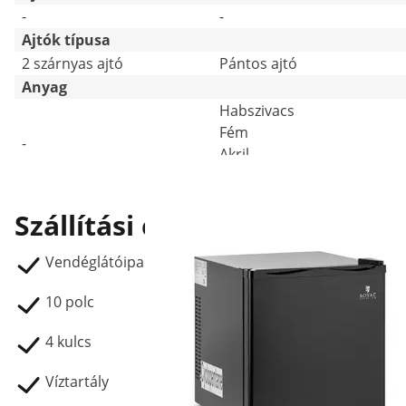
-
-
Ajtók típusa
2 szárnyas ajtó
Pántos ajtó
Anyag
Habszivacs
Fém
-
Akril
HIPS
Szállítási csomag
Vendéglátóipari hűtőszekrény RCLK-S1400
10 polc
4 kulcs
Víztartály