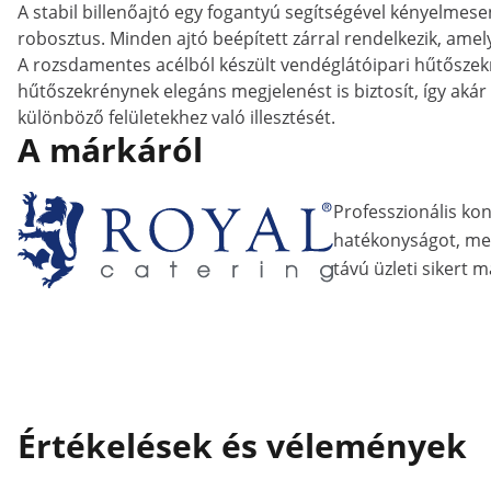
A stabil billenőajtó egy fogantyú segítségével kényelmese
robosztus. Minden ajtó beépített zárral rendelkezik, amely
A rozsdamentes acélból készült vendéglátóipari hűtőszekr
hűtőszekrénynek elegáns megjelenést is biztosít, így akár
különböző felületekhez való illesztését.
A márkáról
Professzionális ko
hatékonyságot, me
távú üzleti sikert m
Értékelések és vélemények