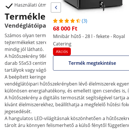
Használati útmutató
Termékleírás
(3)
Vendéglátóipari hűtőszekrény két üvegajtóva
68 000 Ft
Számos olyan termék van, amely egy vendéglátóipari helyen
Minibár hűtő - 28 l - fekete - Royal
tejtermékeket szeretne hűteni, és hosszabb időre frissen
Catering
mindig jól látható.
Akciós
A hűtőszekrény 984 liter kapacitással rendelkezik, amely e
darab 55x53 centiméteres polc áll a rendelkezésére, mel
Termék megtekintése
tartályok vagy vágódeszkák tárolására használja, a polc
A beépített keringetett ventilátor és a 365 wattos telje
vendéglátóipari hűtőszekrényben lévő élelmiszerek egye
különösen energiahatékony, és emellett igen csendes is, íg
A hűtőszekrény a digitális termosztát segítségével tartja a
kívánt élelmiszerekhez, beállíthatja a megfelelő hűtési fo
jegesedését.
A hangulatos LED-világításnak köszönhetően a hűtőszekrén
tárolt áru könnyen felismerhető a külső fénytől független