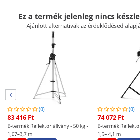
Ez a termék jelenleg nincs készle
Ajánlott alternatívák az érdeklődésed alapj
Vásári kellékek
Főzőgépek
Vendéglátóipari konyhabútorok
K
Hűtők
Bár felszerelések
Hentes kellékek
Mosogatási technol
Kiemelt kedvezmények vállalatának
Kezdjen el spórolni
/
expondo
/
Vendéglátóipari eszközök
/
Vásári kel
(1) értékelés
|
Termékszám:
EX10110247
Modell:
CON.LS3000E1.03
Fényhíd - 100 kg-ig - hajtókaros
(0)
(0)
állványok - 1,80 - 3 m - merevítő
83 416 Ft
74 072 Ft
híd
B-termék Reflektor állvány - 50 kg -
B-termék Reflektor
1,67–3,7 m
1,9– 4,1 m
1/5