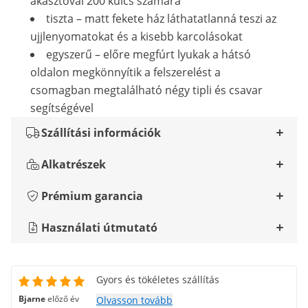
akasztóval 200 kulcs számára
tiszta – matt fekete ház láthatatlanná teszi az
ujjlenyomatokat és a kisebb karcolásokat
egyszerű – előre megfúrt lyukak a hátsó
oldalon megkönnyítik a felszerelést a
csomagban megtalálható négy tipli és csavar
segítségével
Szállítási információk
Alkatrészek
Prémium garancia
Használati útmutató
Gyors és tökéletes szállítás
Bjarne
előző év
Olvasson tovább