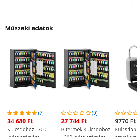
Műszaki adatok
(7)
(0)
34 680 Ft
27 744 Ft
9770 Ft
Kulcsdoboz - 200
B-termék Kulcsdoboz
Kulcsdob