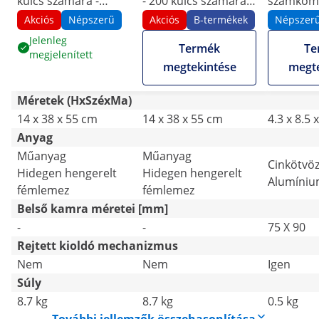
kulcs számára -
- 200 kulcs számára -
számkomb
kulcstartókkal
kulcstartókkal
zár - felf
Akciós
Népszerű
Akciós
B-termékek
Népszer
- borításs
Jelenleg
Termék
Te
megjelenített
megtekintése
megte
Méretek (HxSzéxMa)
14 x 38 x 55 cm
14 x 38 x 55 cm
4.3 x 8.5 
Anyag
Műanyag
Műanyag
Cinkötvöz
Hidegen hengerelt
Hidegen hengerelt
Alumíniu
fémlemez
fémlemez
Belső kamra méretei [mm]
-
-
75 X 90
Rejtett kioldó mechanizmus
Nem
Nem
Igen
Súly
8.7 kg
8.7 kg
0.5 kg