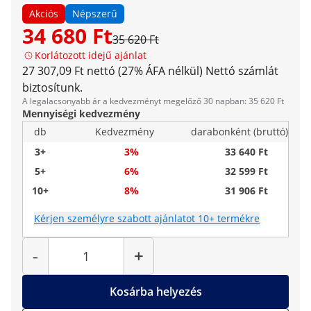
Akciós
Népszerű
34 680 Ft
35 620 Ft
Korlátozott idejű ajánlat
27 307,09 Ft nettó (27% ÁFA nélkül)
Nettó számlát
biztosítunk.
A legalacsonyabb ár a kedvezményt megelőző 30 napban: 35 620 Ft
Mennyiségi kedvezmény
db
Kedvezmény
darabonként (bruttó)
3+
3%
33 640 Ft
5+
6%
32 599 Ft
10+
8%
31 906 Ft
Kérjen személyre szabott ajánlatot 10+ termékre
Mennyiség
-
+
Kosárba helyezés