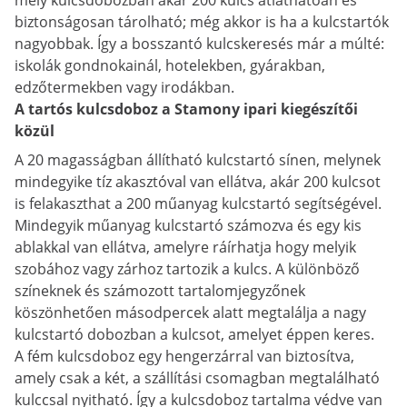
mély kulcsdobozban akár 200 kulcs átláthatóan és
biztonságosan tárolható; még akkor is ha a kulcstartók
nagyobbak. Így a bosszantó kulcskeresés már a múlté:
iskolák gondnokainál, hotelekben, gyárakban,
edzőtermekben vagy irodákban.
A tartós kulcsdoboz a Stamony ipari kiegészítői
közül
A 20 magasságban állítható kulcstartó sínen, melynek
mindegyike tíz akasztóval van ellátva, akár 200 kulcsot
is felakaszthat a 200 műanyag kulcstartó segítségével.
Mindegyik műanyag kulcstartó számozva és egy kis
ablakkal van ellátva, amelyre ráírhatja hogy melyik
szobához vagy zárhoz tartozik a kulcs. A különböző
színeknek és számozott tartalomjegyzőnek
köszönhetően másodpercek alatt megtalálja a nagy
kulcstartó dobozban a kulcsot, amelyet éppen keres.
A fém kulcsdoboz egy hengerzárral van biztosítva,
amely csak a két, a szállítási csomagban megtalálható
kulccsal nyitható. Így a kulcsdoboz tartalma védve van