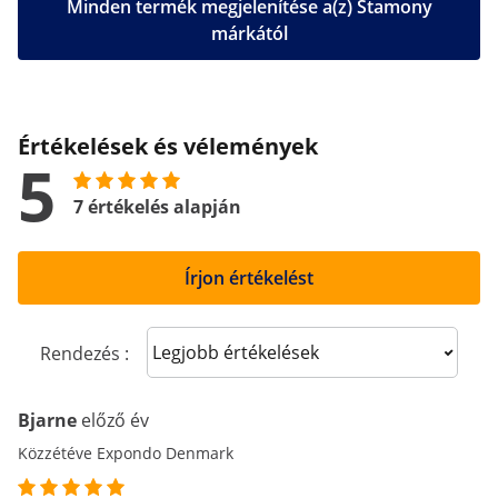
Minden termék megjelenítése a(z) Stamony
márkától
Értékelések és vélemények
5
7 értékelés alapján
Írjon értékelést
Sort reviews
Rendezés :
Bjarne
előző év
Közzétéve Expondo Denmark