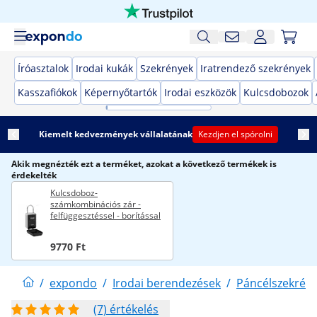
Íróasztalok
Irodai kukák
Szekrények
Iratrendező szekrények
Kasszafiókok
Képernyőtartók
Irodai eszközök
Kulcsdobozok
Kiemelt kedvezmények vállalatának
Kezdjen el spórolni
Akik megnézték ezt a terméket, azokat a következő termékek is
érdekelték
Kulcsdoboz-
számkombinációs zár -
felfüggesztéssel - borítással
9770 Ft
/
expondo
/
Irodai berendezések
/
Páncélszekrén
(7) értékelés