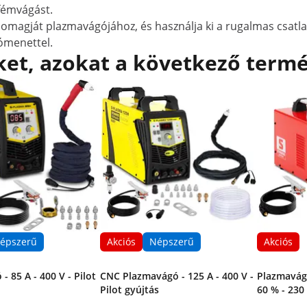
 fémvágást.
omagját plazmavágójához, és használja ki a rugalmas csatl
zómenettel.
et, azokat a következő termé
épszerű
Akciós
Népszerű
Akciós
- 85 A - 400 V - Pilot
CNC Plazmavágó - 125 A - 400 V -
Plazmavágó
Pilot gyújtás
60 % - 230 