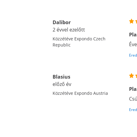
Dalibor
2 évvel ezelőtt
Pl
Közzétéve Expondo Czech
Éve
Republic
Ered
Blasius
előző év
Pl
Közzétéve Expondo Austria
Csú
Ered