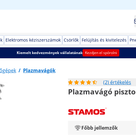
ek
Elektromos kéziszerszámok
Csörlők
Felújítás és kivitelezés
Pn
Kiemelt kedvezmények vállalatának
Kezdjen el spórolni
őgépek
/
Plazmavágók
(2) értékelés
Plazmavágó pisztol
Főbb jellemzők