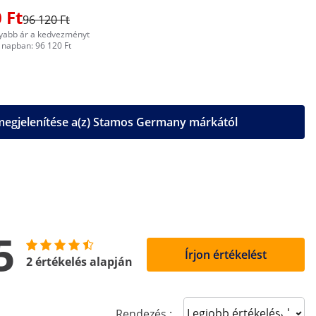
 Ft
96 120 Ft
yabb ár a kedvezményt
napban: 96 120 Ft
egjelenítése a(z) Stamos Germany márkától
5
Írjon értékelést
2 értékelés alapján
Sort reviews
Rendezés :