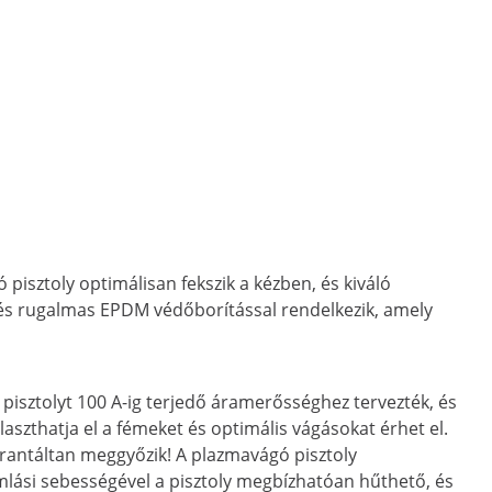
sztoly optimálisan fekszik a kézben, és kiváló
s és rugalmas EPDM védőborítással rendelkezik, amely
isztolyt 100 A-ig terjedő áramerősséghez tervezték, és
laszthatja el a fémeket és optimális vágásokat érhet el.
garantáltan meggyőzik! A plazmavágó pisztoly
mlási sebességével a pisztoly megbízhatóan hűthető, és