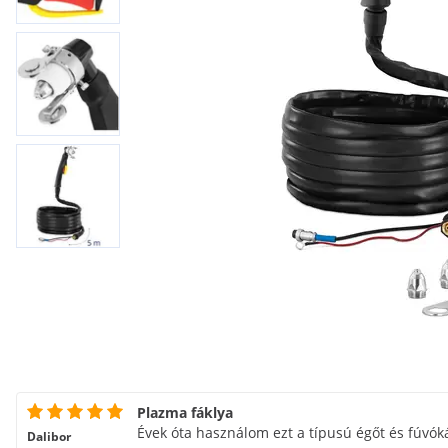
Plazma fáklya
Évek óta használom ezt a típusú égőt és fúvóká
Dalibor