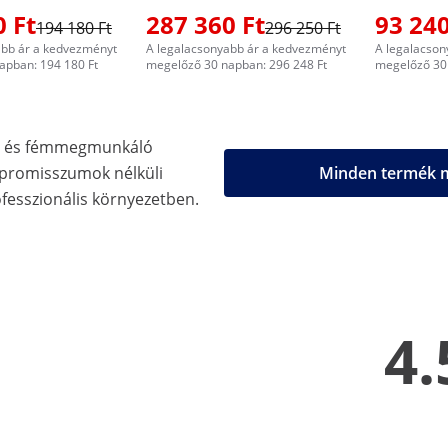
0 Ft
287 360 Ft
93 240
194 180 Ft
296 250 Ft
abb ár a kedvezményt
A legalacsonyabb ár a kedvezményt
A legalacson
apban: 194 180 Ft
megelőző 30 napban: 296 248 Ft
megelőző 30 
ő- és fémmegmunkáló
promisszumok nélküli
Minden termék m
ofesszionális környezetben.
4.