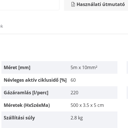
Használati útmutató
ek
Méret [mm]
5m x 10mm²
Névleges aktív ciklusidő [%]
60
Gázáramlás [l/perc]
220
Méretek (HxSzéxMa)
500 x 3.5 x 5 cm
Szállítási súly
2.8 kg