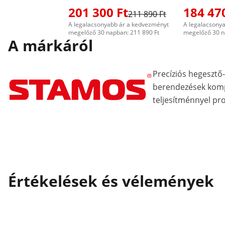
201 300 Ft
184 47
211 890 Ft
A legalacsonyabb ár a kedvezményt
A legalacsony
megelőző 30 napban: 211 890 Ft
megelőző 30 n
A márkáról
Precíziós hegeszt
berendezések kom
teljesítménnyel pr
Értékelések és vélemények