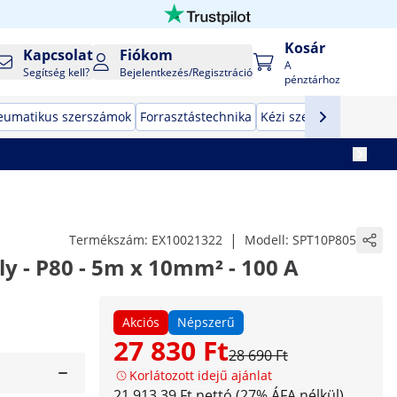
Kosár
Kapcsolat
Fiókom
A
Segítség kell?
Bejelentkezés/Regisztráció
pénztárhoz
eumatikus szerszámok
Forrasztástechnika
Kézi szerszámok
Gyár
|
Termékszám:
EX10021322
Modell:
SPT10P805
y - P80 - 5m x 10mm² - 100 A
Akciós
Népszerű
27 830 Ft
28 690 Ft
Korlátozott idejű ajánlat
21 913,39 Ft nettó (27% ÁFA nélkül)