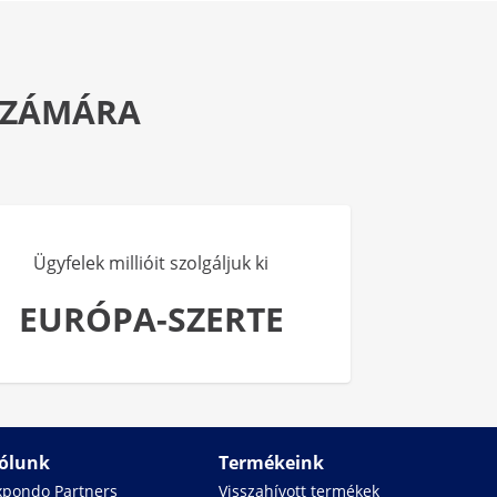
 SZÁMÁRA
Ügyfelek millióit szolgáljuk ki
EURÓPA-SZERTE
ólunk
Termékeink
xpondo Partners
Visszahívott termékek