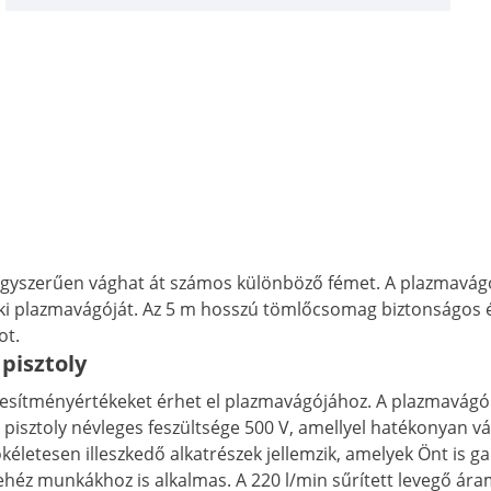
yszerűen vághat át számos különböző fémet. A plazmavágó pi
tik ki plazmavágóját. Az 5 m hosszú tömlőcsomag biztonságo
ot.
pisztoly
sítményértékeket érhet el plazmavágójához. A plazmavágó p
A pisztoly névleges feszültsége 500 V, amellyel hatékonyan vá
kéletesen illeszkedő alkatrészek jellemzik, amelyek Önt is 
héz munkákhoz is alkalmas. A 220 l/min sűrített levegő ára