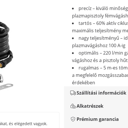
precíz – kiváló minősé
plazmapisztoly fémvágás
tartós – 60% aktív cikl
maximális teljesítmény me
nagy teljesítményű – id
plazmavágáshoz 100 A-ig
optimális – 220 l/min g
vágáshoz és a pisztoly hű
rugalmas – 5 m-es tö
a megfelelő mozgásszaba
érdekében
Szállítási információk
Alkatrészek
Prémium garancia
kat, és elégedett vagyok.