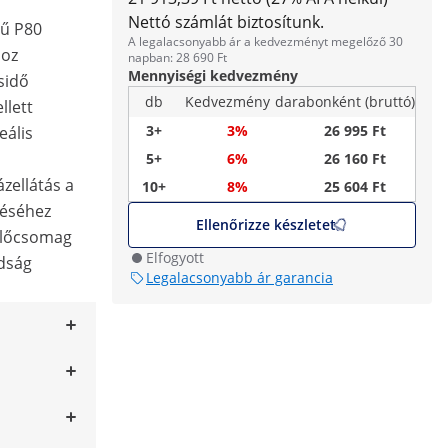
Nettó számlát biztosítunk.
gű P80
A legalacsonyabb ár a kedvezményt megelőző 30
hoz
napban: 28 690 Ft
Mennyiségi kedvezmény
usidő
db
Kedvezmény
darabonként (bruttó)
llett
3+
3%
26 995 Ft
eális
5+
6%
26 160 Ft
ázellátás a
10+
8%
25 604 Ft
téséhez
Ellenőrizze készletet
mlőcsomag
Elfogyott
dság
Legalacsonyabb ár garancia