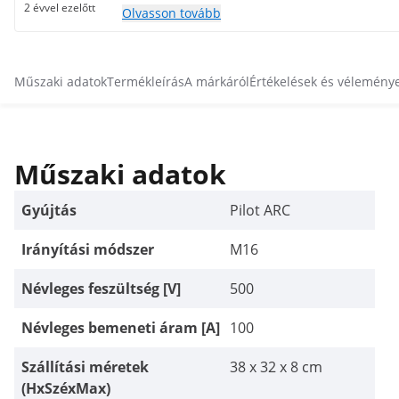
2 évvel ezelőtt
Olvasson tovább
Műszaki adatok
Termékleírás
A márkáról
Értékelések és vélemény
Műszaki adatok
Gyújtás
Pilot ARC
Irányítási módszer
M16
Névleges feszültség [V]
500
Névleges bemeneti áram [A]
100
Szállítási méretek
38 x 32 x 8 cm
(HxSzéxMax)