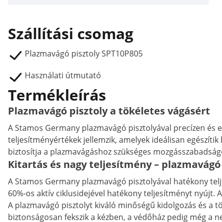
Szállítási csomag
Plazmavágó pisztoly SPT10P805
Használati útmutató
Termékleírás
Plazmavágó pisztoly a tökéletes vágásért
A Stamos Germany plazmavágó pisztolyával precízen és eg
teljesítményértékek jellemzik, amelyek ideálisan egészí
biztosítja a plazmavágáshoz szükséges mozgásszabadság
Kitartás és nagy teljesítmény – plazmavágó 
A Stamos Germany plazmavágó pisztolyával hatékony telje
60%-os aktív ciklusidejével hatékony teljesítményt nyújt. 
A plazmavágó pisztolyt kiváló minőségű kidolgozás és a tö
biztonságosan fekszik a kézben, a védőház pedig még a ne