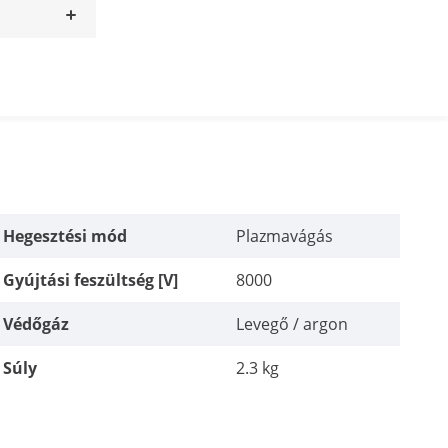
Hegesztési mód
Plazmavágás
Gyújtási feszültség [V]
8000
Védőgáz
Levegő / argon
Súly
2.3 kg