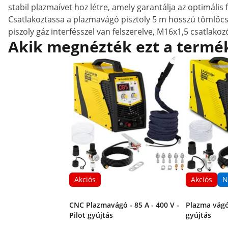
stabil plazmaívet hoz létre, amely garantálja az optimális
Csatlakoztassa a plazmavágó pisztoly 5 m hosszú tömlőcs
piszoly gáz interfésszel van felszerelve, M16x1,5 csatlako
Akik megnézték ezt a termék
Akciós
Akciós
N
CNC Plazmavágó - 85 A - 400 V -
Plazma vágó 
Pilot gyújtás
gyújtás