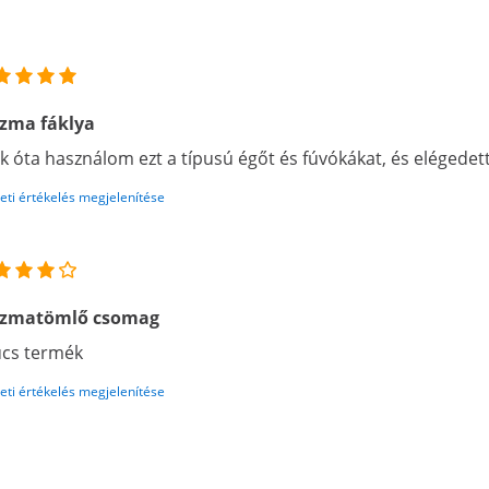
azma fáklya
k óta használom ezt a típusú égőt és fúvókákat, és elégedet
eti értékelés megjelenítése
azmatömlő csomag
cs termék
eti értékelés megjelenítése