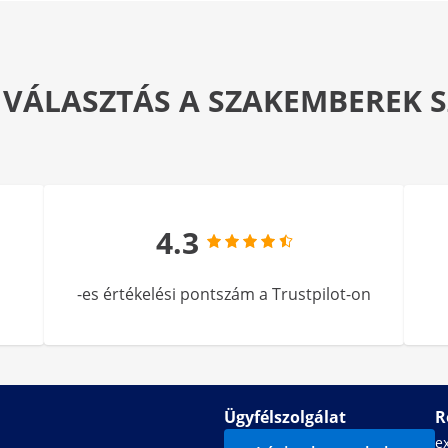
 VÁLASZTÁS A SZAKEMBEREK
4.3
-es értékelési pontszám a Trustpilot-on
Ügyfélszolgálat
R
e