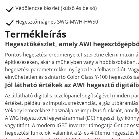
Védőlencse készlet (külső és belső)
Hegesztőmágnes SWG-MWH-HW50
Termékleírás
Hegesztőkészlet, amely AWI hegesztőgépből
Pontos hegesztési eredményeket szeretne elérni maximál
építkezéseken, akár a műhelyben vagy a hobbiszobában, a
hegesztési paraméterekkel nyűgözi le a felhasználót. Va
elnyűhetetlen és színtartó Color Glass Y-100 hegesztősi
Jól látható értékek az AWI hegesztő digitál
Az átlátható digitális kezelőpanel segítségével minden pa
értéket, például az impulzusfrekvenciát, a gáz utóáramlási
Vékony lemezekhez használja az impulzus funkciót, amellye
A WIG hegesztővel egyenárammal (DC) hegeszt, így könnyed
vagy titánt. A modern IGBT-inverter támogatja Önt az öss
hegesztési funkciók, valamint a 2- és 4-ütemű hegesztés 