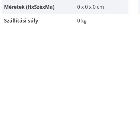
Méretek (HxSzéxMa)
0 x 0 x 0 cm
Szállítási súly
0 kg