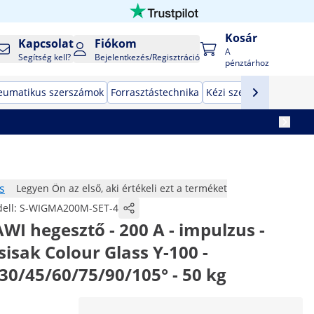
Kosár
Kapcsolat
Fiókom
A
Segítség kell?
Bejelentkezés/Regisztráció
pénztárhoz
eumatikus szerszámok
Forrasztástechnika
Kézi szerszámok
Gyár
s
Legyen Ön az első, aki értékeli ezt a terméket
ell:
S-WIGMA200M-SET-4
AWI hegesztő - 200 A - impulzus -
ősisak Colour Glass Y-100 -
0/45/60/75/90/105° - 50 kg