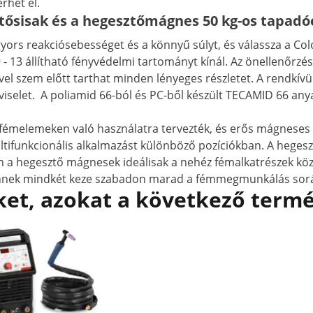
rhet el.
sztősisak és a hegesztőmágnes 50 kg-os tapadó
 gyors reakciósebességet és a könnyű súlyt, és válassza a Co
- 13 állítható fényvédelmi tartományt kínál. Az önellenőrzés
vel szem előtt tarthat minden lényeges részletet. A rendkí
iselet. A poliamid 66-ból és PC-ből készült TECAMID 66 any
émelemeken való használatra tervezték, és erős mágneses k
ltifunkcionális alkalmazást különböző pozíciókban. A hegesz
a hegesztő mágnesek ideálisak a nehéz fémalkatrészek közö
nnek mindkét keze szabadon marad a fémmegmunkálás során
et, azokat a következő termé