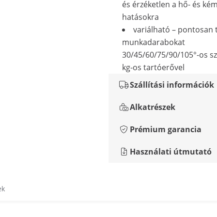
és érzéketlen a hő- és kém
hatásokra
variálható – pontosan t
munkadarabokat
30/45/60/75/90/105°-os s
kg-os tartóerővel
Szállítási információk
Alkatrészek
Prémium garancia
Használati útmutató
ek