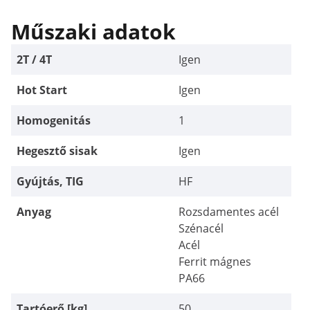
Műszaki adatok
2T / 4T
Igen
Hot Start
Igen
Homogenitás
1
Hegesztő sisak
Igen
Gyújtás, TIG
HF
Anyag
Rozsdamentes acél
Szénacél
Acél
Ferrit mágnes
PA66
Tartóerő [kg]
50