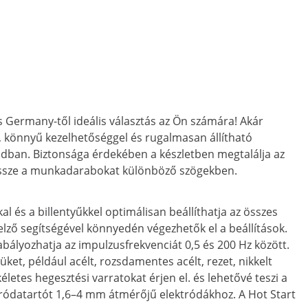
Germany-től ideális választás az Ön számára! Akár
, könnyű kezelhetőséggel és rugalmasan állítható
adban. Biztonsága érdekében a készletben megtalálja az
 össze a munkadarabokat különböző szögekben.
 és a billentyűkkel optimálisan beállíthatja az összes
jelző segítségével könnyedén végezhetők el a beállítások.
abályozhatja az impulzusfrekvenciát 0,5 és 200 Hz között.
t, például acélt, rozsdamentes acélt, rezet, nikkelt
etes hegesztési varratokat érjen el. és lehetővé teszi a
ktródatartót 1,6–4 mm átmérőjű elektródákhoz. A Hot Start