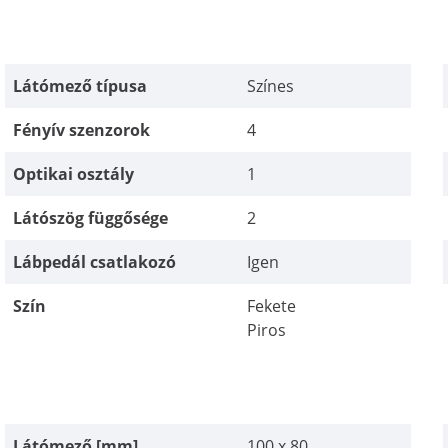
Látómező típusa
Színes
Fényív szenzorok
4
Optikai osztály
1
Látószög függősége
2
Lábpedál csatlakozó
Igen
Szín
Fekete
Piros
Látómező [mm]
100 x 80