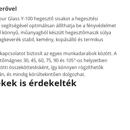
erővel
lour Glass Y-100 hegesztő sisakot a hegesztési
 segítségével optimálisan állíthatja be a fényvédelmet
vül könnyű, műanyagból készült hegesztőmaszk súlya
agkeverék stabil, kemény, kopásálló és termikus
apcsolatot biztosít az egyes munkadarabok között. A
tőmágnes 30, 45, 60, 75, 90 és 105°-os helyzetben
tti összeköttetésként, így könnyen rögzíthetők
, és mindig körültekintően dolgozhat.
kek is érdekelték