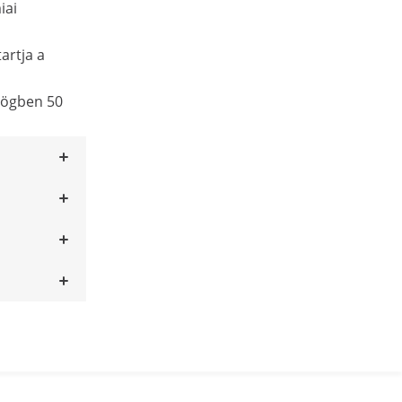
iai
artja a
zögben 50