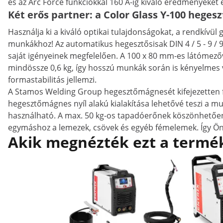
és az Arc Force funkciókkal 160 A-ig kiváló eredményeket é
Két erős partner: a Color Glass Y-100 hege
Használja ki a kiváló optikai tulajdonságokat, a rendkívül
munkákhoz! Az automatikus hegesztősisak DIN 4 / 5 - 9 / 9 
saját igényeinek megfelelően. A 100 x 80 mm-es látómező
mindössze 0,6 kg, így hosszú munkák során is kényelmes v
formastabilitás jellemzi.
A Stamos Welding Group hegesztőmágnesét kifejezetten f
hegesztőmágnes nyíl alakú kialakítása lehetővé teszi a mu
használható. A max. 50 kg-os tapadóerőnek köszönhetően 
egymáshoz a lemezek, csövek és egyéb fémelemek. Így Ö
Akik megnézték ezt a termék