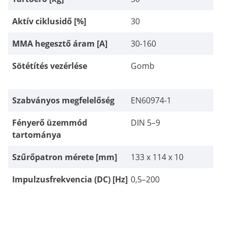
Aktív ciklusidő [%]
30
MMA hegesztő áram [A]
30-160
Sötétítés vezérlése
Gomb
Szabványos megfelelőség
EN60974-1
Fényerő üzemmód
DIN 5–9
tartománya
Szűrőpatron mérete [mm]
133 x 114 x 10
Impulzusfrekvencia (DC) [Hz]
0,5–200