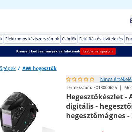
ek
Elektromos kéziszerszámok
Csörlők
Felújítás és kivitelezés
Pn
Kiemelt kedvezmények vállalatának
Kezdjen el spórolni
őgépek
/
AWI hegesztők
Nincs értékelé
|
Termékszám:
EX18000625
Mod
Hegesztőkészlet - 
digitális - hegeszt
hegesztőmágnes - 3