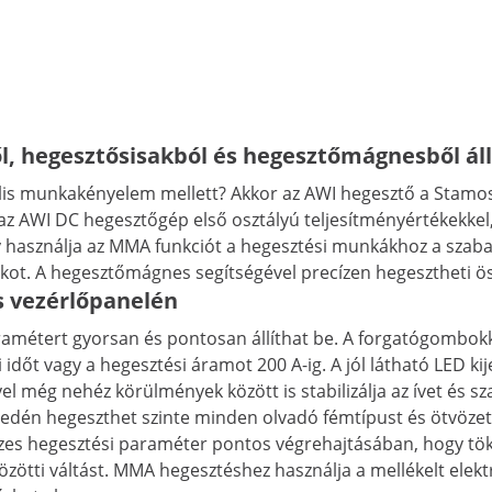
, hegesztősisakból és hegesztőmágnesből áll
is munkakényelem mellett? Akkor az AWI hegesztő a Stamos 
z AWI DC hegesztőgép első osztályú teljesítményértékekkel
gy használja az MMA funkciót a hegesztési munkákhoz a szab
sakot. A hegesztőmágnes segítségével precízen hegesztheti
is vezérlőpanelén
ramétert gyorsan és pontosan állíthat be. A forgatógombokkal
 időt vagy a hegesztési áramot 200 A-ig. A jól látható LED ki
l még nehéz körülmények között is stabilizálja az ívet és sz
én hegeszthet szinte minden olvadó fémtípust és ötvözetüke
zes hegesztési paraméter pontos végrehajtásában, hogy tökél
közötti váltást. MMA hegesztéshez használja a mellékelt ele