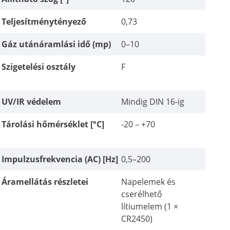
Teljesítménytényező
0,73
Gáz utánáramlási idő (mp)
0–10
Szigetelési osztály
F
UV/IR védelem
Mindig DIN 16-ig
Tárolási hőmérséklet [°C]
-20 – +70
Impulzusfrekvencia (AC) [Hz]
0,5–200
Áramellátás részletei
Napelemek és
cserélhető
lítiumelem (1 ×
CR2450)