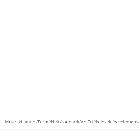
Műszaki adatok
Termékleírás
A márkáról
Értékelések és vélemény