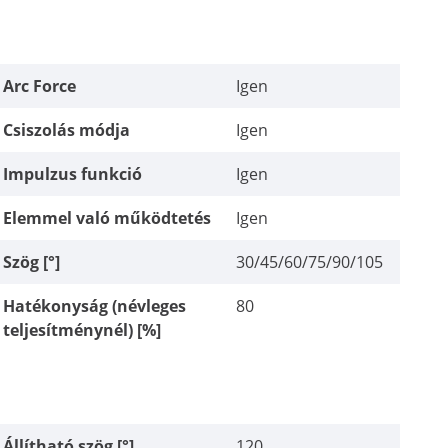
Arc Force
Igen
Csiszolás módja
Igen
Impulzus funkció
Igen
Elemmel való működtetés
Igen
Szög [°]
30/45/60/75/90/105
Hatékonyság (névleges
80
teljesítménynél) [%]
Állítható szög [°]
120