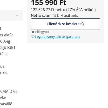
155 990 Ft
122 826,77 Ft nettó (27% ÁFA nélkül)
Nettó számlát biztosítunk.
Ellenőrizze készletet
I
Elfogyott
s aktív
Legalacsonyabb ár garancia
0 A-ig
égű IGBT
tális
zus
ó- és
TECAMID 66
réke
pásálló,