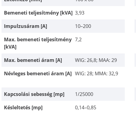
Bemeneti teljesítmény [kVA]
3,93
Impulzusáram [A]
10–200
Max. bemeneti teljesítmény
7,2
[kVA]
Max. bemeneti áram [A]
WIG: 26,8; MAA: 29
Névleges bemeneti áram [A]
WIG: 28; MMA: 32,9
Kapcsolási sebesség [mp]
1/25000
Késleltetés [mp]
0,14–0,85