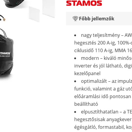
Főbb jellemzők
nagy teljesítmény – AW
hegesztés 200 A-ig, 100%-o
ciklusidő 110 A-ig, MMA 16
modern – kiváló minős
inverter és jól látható, digi
kezelőpanel
optimalizált – az impul
funkció, valamint a gáz ut
előáramlási idő pontosan
beállítható
elpusztíthatatlan – a 
hegesztősisak anyagkeve
égésgátló, formastabil, ko