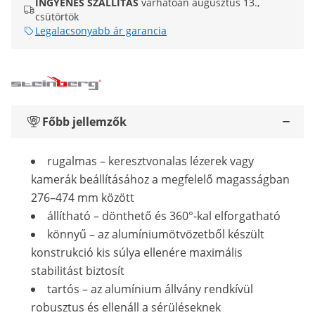
INGYENES SZÁLLÍTÁS
várhatóan augusztus 13.,
csütörtök
Legalacsonyabb ár garancia
Főbb jellemzők
rugalmas – keresztvonalas lézerek vagy
kamerák beállításához a megfelelő magasságban
276–474 mm között
állítható – dönthető és 360°-kal elforgatható
könnyű – az alumíniumötvözetből készült
konstrukció kis súlya ellenére maximális
stabilitást biztosít
tartós – az alumínium állvány rendkívül
robusztus és ellenáll a sérüléseknek