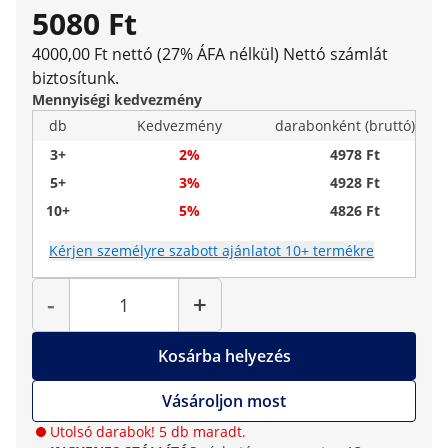
5080 Ft
4000,00 Ft nettó (27% ÁFA nélkül)
Nettó számlát
biztosítunk.
Mennyiségi kedvezmény
db
Kedvezmény
darabonként (bruttó)
3+
2%
4978 Ft
5+
3%
4928 Ft
10+
5%
4826 Ft
Kérjen személyre szabott ajánlatot 10+ termékre
Mennyiség
-
+
Kosárba helyezés
Vásároljon most
Utolsó darabok! 5 db maradt.