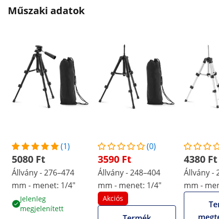
Műszaki adatok
(1)
(0)
5080 Ft
3590 Ft
4380 Ft
Állvány - 276–474
Állvány - 248–404
Állvány -
mm - menet: 1/4"
mm - menet: 1/4"
mm - men
Akciós
Jelenleg
Te
megjelenített
megte
Termék