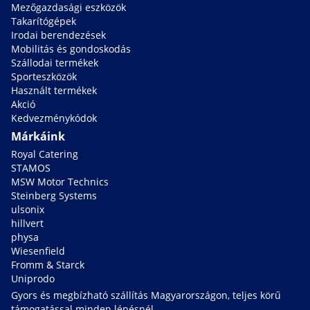
Mezőgazdasági eszközök
Takarítógépek
Irodai berendezések
Mobilitás és gondoskodás
Szállodai termékek
Sporteszközök
Használt termékek
Akció
Kedvezménykódok
Márkáink
Royal Catering
STAMOS
MSW Motor Technics
Steinberg Systems
ulsonix
hillvert
physa
Wiesenfield
Fromm & Starck
Uniprodo
Gyors és megbízható szállítás Magyarországon, teljes körű
támogatással minden lépésnél.