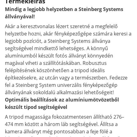
Termékleírás
Mindig a legjobb helyzetben a Steinberg Systems
állványával!
Akár a keresztvonalas lézert szeretné a megfelelő
helyzetbe hozni, akár fényképezőgépe számára keresi a
legjobb pozíciót, a Steinberg Systems állványa
segítségével mindkettő lehetséges. A könnyű
alumíniumból készült fotós állványt könnyedén
magával viheti a szállítótáskában. Robusztus
felépítésének köszönhetően a tripod ideális
építkezésekre, az utcán vagy a természetben. Fedezze
fel a Steinberg System univerzális fényképezőgép
állványának sokoldalú alkalmazási lehetőségeit!
Optimális beállítások az alumíniumötvözetből
készült tipod segítségével
A tripod magassága fokozatmentesen állítható 276–
474 mm között a három láb segítségével. Állítsa a
kamera állványt még pontosabban a feje fölé a