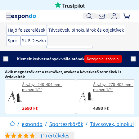
Hajó felszerelések
Távcsövek, binokulárok és objektívek
Sport
SUP Deszka
Kiemelt kedvezmények vállalatának
Kezdjen el spórolni
Akik megnézték ezt a terméket, azokat a következő termékek is
érdekelték
Állvány - 248–404 mm -
Állvány - 270–402 mm -
menet: 1/4"
menet: 1/4"
3590 Ft
4380 Ft
/
expondo
/
Sporteszközök
/
Távcsövek, binokulár
(1) értékelés