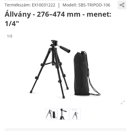
|
Termékszám:
EX10031222
Modell:
SBS-TRIPOD-106
Állvány - 276–474 mm - menet:
1/4"
1/3