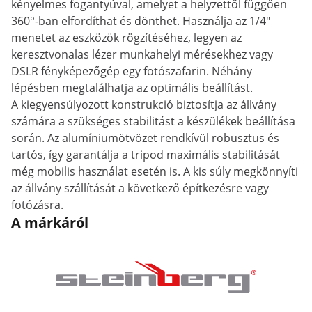
kényelmes fogantyúval, amelyet a helyzettől függően
360°-ban elfordíthat és dönthet. Használja az 1/4"
menetet az eszközök rögzítéséhez, legyen az
keresztvonalas lézer munkahelyi mérésekhez vagy
DSLR fényképezőgép egy fotószafarin. Néhány
lépésben megtalálhatja az optimális beállítást.
A kiegyensúlyozott konstrukció biztosítja az állvány
számára a szükséges stabilitást a készülékek beállítása
során. Az alumíniumötvözet rendkívül robusztus és
tartós, így garantálja a tripod maximális stabilitását
még mobilis használat esetén is. A kis súly megkönnyíti
az állvány szállítását a következő építkezésre vagy
fotózásra.
A márkáról