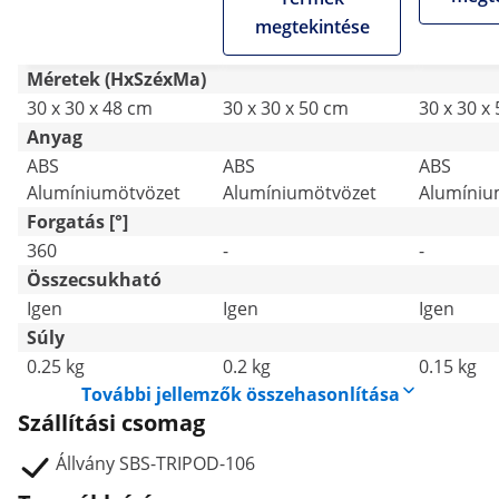
megtekintése
Méretek (HxSzéxMa)
30 x 30 x 48 cm
30 x 30 x 50 cm
30 x 30 x
Anyag
ABS
ABS
ABS
Alumíniumötvözet
Alumíniumötvözet
Alumíniu
Forgatás [°]
360
-
-
Összecsukható
Igen
Igen
Igen
Súly
0.25 kg
0.2 kg
0.15 kg
További jellemzők összehasonlítása
Szállítási csomag
Állvány SBS-TRIPOD-106