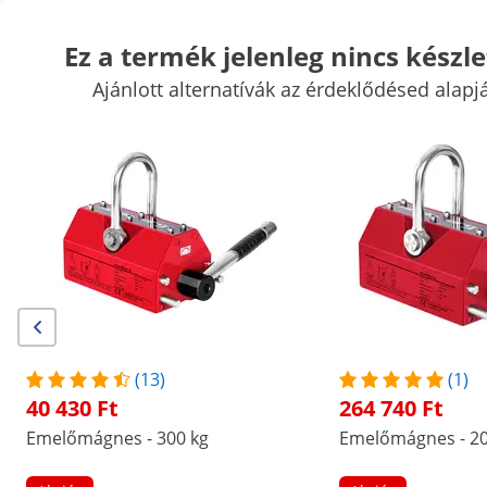
Ez a termék jelenleg nincs készle
Ajánlott alternatívák az érdeklődésed alapj
Autó szerszámok
Műhelyfelszerelések
Hegesztőgépek
Elekt
Kézi szerszámok
Gyártás
Ipari vákuumcsomagoló gépek
Frek
Kiemelt kedvezmények vállalatának
Kezdjen el spórolni
/
expondo
/
Professzionális szerszámok
/
Autó sz
(2) értékelés
|
Termékszám:
EX10030201
Modell:
SBS-ML 100
Emelőmágnes - 100 kg
(13)
(1)
40 430 Ft
264 740 Ft
1/9
Emelőmágnes - 300 kg
Emelőmágnes - 20