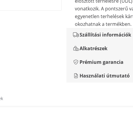
elosztott terhelésre (UDL)
vonatkozik. A pontszerű v
egyenetlen terhelések kár
okozhatnak a termékben.
Szállítási információk
Alkatrészek
Prémium garancia
Használati útmutató
ek