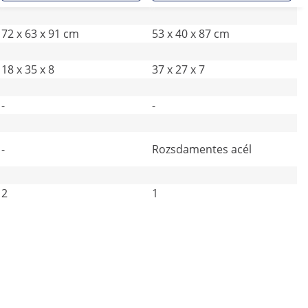
72 x 63 x 91 cm
53 x 40 x 87 cm
18 x 35 x 8
37 x 27 x 7
-
-
-
Rozsdamentes acél
2
1