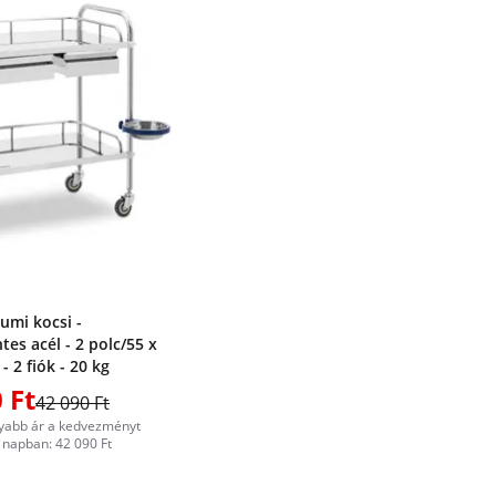
umi kocsi -
es acél - 2 polc/55 x
- 2 fiók - 20 kg
 Ft
42 090 Ft
yabb ár a kedvezményt
napban: 42 090 Ft