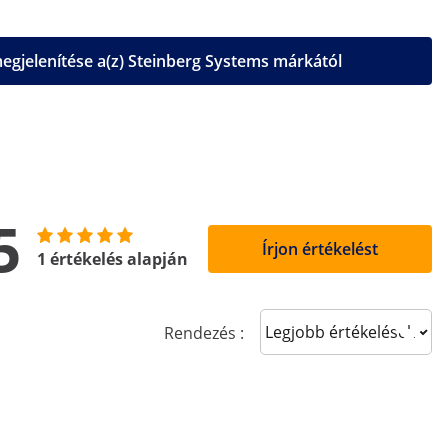
gjelenítése a(z) Steinberg Systems márkától
5
Írjon értékelést
1 értékelés alapján
Sort reviews
Rendezés :