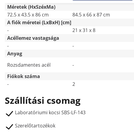
Méretek (HxSzéxMa)
72.5 x 43.5 x 86 cm
84.5 x 66 x 87 cm
A fiók méretei (LxBxH) [cm]
-
21 x 31 x 8
Acéllemez vastagsága
-
-
Anyag
Rozsdamentes acél
-
Fiókok száma
-
2
Szállítási csomag
Laboratóriumi kocsi SBS-LF-143
Szerelőtartozékok