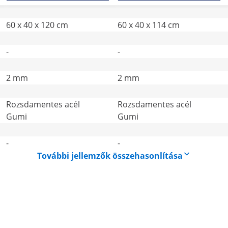
60 x 40 x 120 cm
60 x 40 x 114 cm
-
-
2 mm
2 mm
Rozsdamentes acél
Rozsdamentes acél
Gumi
Gumi
-
-
További jellemzők összehasonlítása