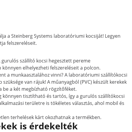
lja a Steinberg Systems laboratóriumi kocsiját! Legyen
ja felszereléseit.
 gurulós szállító kocsi hegesztett pereme
n könnyen elhelyezheti felszereléseit a polcon.
t a munkaasztalához vinni? A laboratóriumi szállítókocsi
pp szüksége van rájuk! A műanyagból (PVC) készült kerekek
a be a két megbízható rögzítőféket.
 könnyen tisztítható és tartós, így a gurulós szállítókocsi
kalmazási területre is tökéletes választás, ahol mobil és
etlen terhelések kárt okozhatnak a termékben.
kek is érdekelték