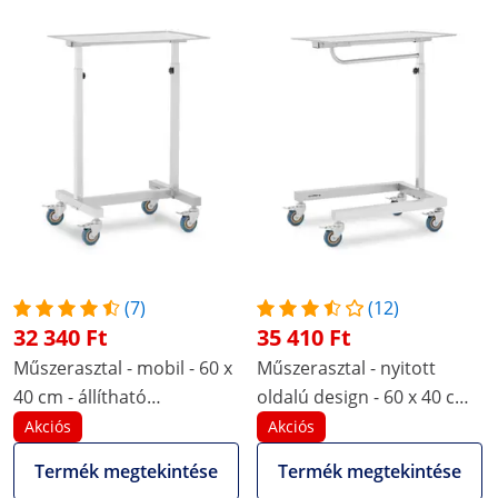
(7)
(12)
32 340 Ft
35 410 Ft
Műszerasztal - mobil - 60 x
Műszerasztal - nyitott
40 cm - állítható
oldalú design - 60 x 40 cm -
magasságú -
állítható magasságú -
Akciós
Akciós
rozsdamentes acél / gumi
rozsdamentes acél / gumi
Termék megtekintése
Termék megtekintése