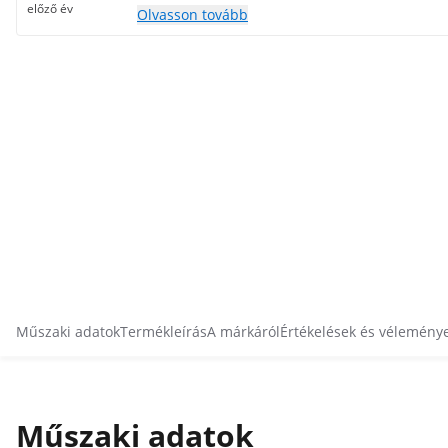
előző év
Olvasson tovább
Műszaki adatok
Termékleírás
A márkáról
Értékelések és vélemény
Műszaki adatok