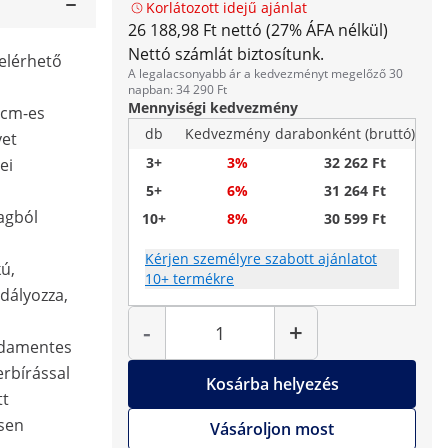
Korlátozott idejű ajánlat
26 188,98 Ft nettó (27% ÁFA nélkül)
Nettó számlát biztosítunk.
elérhető
A legalacsonyabb ár a kedvezményt megelőző 30
napban: 34 290 Ft
Mennyiségi kedvezmény
5 cm-es
db
Kedvezmény
darabonként (bruttó)
yet
3+
3%
32 262 Ft
ei
5+
6%
31 264 Ft
agból
10+
8%
30 599 Ft
Kérjen személyre szabott ajánlatot
ú,
10+ termékre
dályozza,
Mennyiség
-
+
zsdamentes
erbírással
Kosárba helyezés
tt
esen
Vásároljon most