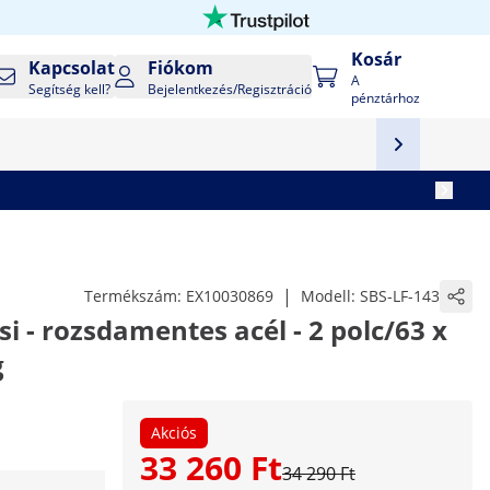
Kosár
Kapcsolat
Fiókom
A
Segítség kell?
Bejelentkezés/Regisztráció
pénztárhoz
|
Termékszám:
EX10030869
Modell:
SBS-LF-143
i - rozsdamentes acél - 2 polc/63 x
g
Akciós
33 260 Ft
34 290 Ft