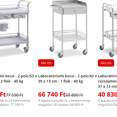
Akciós
Akciós
i kocsi - 2 polc/53 x
Laboratóriumi kocsi - 2 polc/43 x
Laboratóri
2 fiók - 40 kg
39 x 13 cm - 1 fiók - 40 kg
rozsdament
37 x 13 cm 
Ft
66 740 Ft
40 830
77 590 Ft
68 800 Ft
abb ár a kedvezményt
A legalacsonyabb ár a kedvezményt
A legalacson
apban: 77 590 Ft
megelőző 30 napban: 68 800 Ft
megelőző 30 