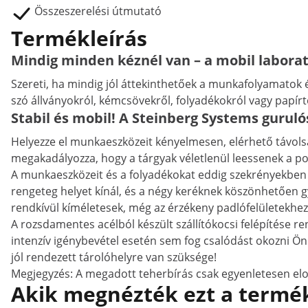
Összeszerelési útmutató
Termékleírás
Mindig minden kéznél van – a mobil laborat
Szereti, ha mindig jól áttekinthetőek a munkafolyamatok 
szó állványokról, kémcsövekről, folyadékokról vagy papírtör
Stabil és mobil! A Steinberg Systems guruló
Helyezze el munkaeszközeit kényelmesen, elérhető távolság
megakadályozza, hogy a tárgyak véletlenül leessenek a pol
A munkaeszközeit és a folyadékokat eddig szekrényekben 
rengeteg helyet kínál, és a négy keréknek köszönhetően gy
rendkívül kíméletesek, még az érzékeny padlófelületekhez
A rozsdamentes acélból készült szállítókocsi felépítése rend
intenzív igénybevétel esetén sem fog csalódást okozni Önn
jól rendezett tárolóhelyre van szüksége!
Megjegyzés: A megadott teherbírás csak egyenletesen elo
Akik megnézték ezt a termék