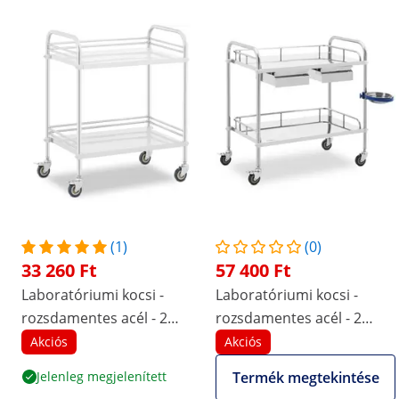
(1)
(0)
33 260 Ft
57 400 Ft
Laboratóriumi kocsi -
Laboratóriumi kocsi -
rozsdamentes acél - 2
rozsdamentes acél - 2
polc/63 x 40 x 12,5 cm - 20
polc/74 x 44 x 13 cm - 2
Akciós
Akciós
kg
fiók - 20 kg
Jelenleg megjelenített
Termék megtekintése