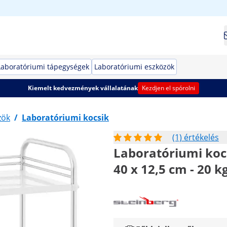
Laboratóriumi tápegységek
Laboratóriumi eszközök
Kiemelt kedvezmények vállalatának
Kezdjen el spórolni
zök
/
Laboratóriumi kocsik
(1) értékelés
Laboratóriumi kocs
40 x 12,5 cm - 20 k