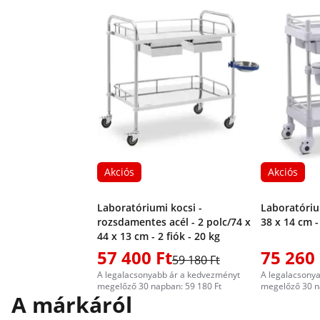
Akciós
Akciós
Laboratóriumi kocsi -
Laboratórium
rozsdamentes acél - 2 polc/74 x
38 x 14 cm - 
44 x 13 cm - 2 fiók - 20 kg
57 400 Ft
75 260 
59 180 Ft
A legalacsonyabb ár a kedvezményt
A legalacsony
megelőző 30 napban: 59 180 Ft
megelőző 30 n
A márkáról