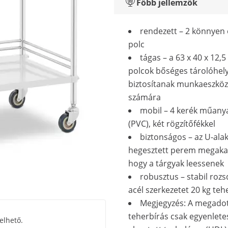
Főbb jellemzők
rendezett – 2 könnyen 
polc
tágas – a 63 x 40 x 12,
polcok bőséges tárolóhel
biztosítanak munkaeszköz
számára
mobil – 4 kerék műany
(PVC), két rögzítőfékkel
biztonságos – az U-alak
hegesztett perem megaka
hogy a tárgyak leessenek
robusztus – stabil ro
acél szerkezetet 20 kg teh
Megjegyzés: A megado
teherbírás csak egyenlet
elhető.