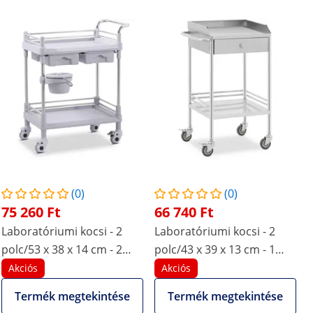
(0)
(0)
75 260 Ft
66 740 Ft
Laboratóriumi kocsi - 2
Laboratóriumi kocsi - 2
polc/53 x 38 x 14 cm - 2
polc/43 x 39 x 13 cm - 1
fiók - 40 kg
fiók - 40 kg
Akciós
Akciós
Termék megtekintése
Termék megtekintése