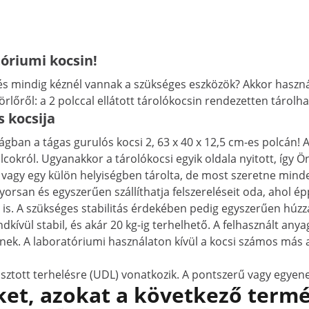
óriumi kocsin!
és mindig kéznél vannak a szükséges eszközök? Akkor haszná
lőről: a 2 polccal ellátott tárolókocsin rendezetten tárolhat
s kocsija
ban a tágas gurulós kocsi 2, 63 x 40 x 12,5 cm-es polcán! A
cokról. Ugyanakkor a tárolókocsi egyik oldala nyitott, így Ö
vagy egy külön helyiségben tárolta, de most szeretne minden
orsan és egyszerűen szállíthatja felszereléseit oda, ahol é
 is. A szükséges stabilitás érdekében pedig egyszerűen húzz
kívül stabil, és akár 20 kg-ig terhelhető. A felhasznált anyag
ek. A laboratóriumi használaton kívül a kocsi számos más al
sztott terhelésre (UDL) vonatkozik. A pontszerű vagy egyen
et, azokat a következő termé