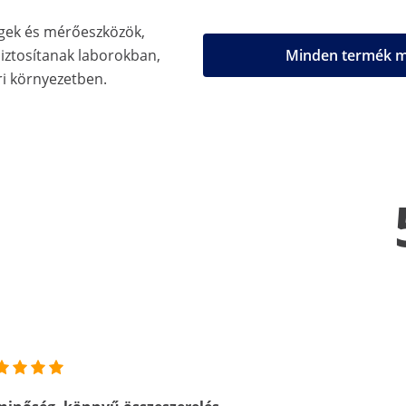
gek és mérőeszközök,
biztosítanak laborokban,
Minden termék me
i környezetben.