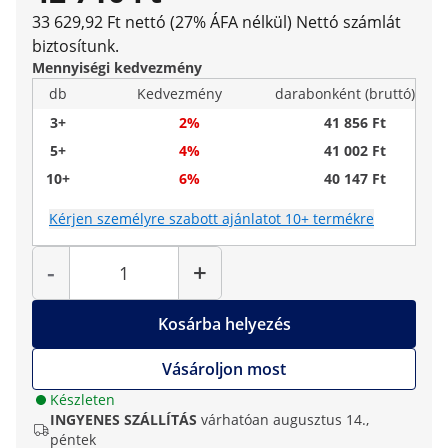
33 629,92 Ft nettó (27% ÁFA nélkül)
Nettó számlát
biztosítunk.
Mennyiségi kedvezmény
db
Kedvezmény
darabonként (bruttó)
3+
2%
41 856 Ft
5+
4%
41 002 Ft
10+
6%
40 147 Ft
Kérjen személyre szabott ajánlatot 10+ termékre
Mennyiség
-
+
Kosárba helyezés
Vásároljon most
Készleten
INGYENES SZÁLLÍTÁS
várhatóan augusztus 14.,
péntek