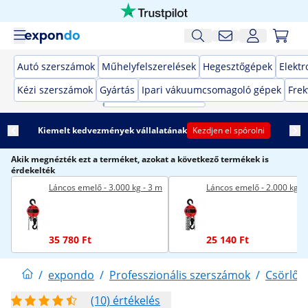
Autó szerszámok
Műhelyfelszerelések
Hegesztőgépek
Elekt
Kézi szerszámok
Gyártás
Ipari vákuumcsomagoló gépek
Frek
Kiemelt kedvezmények vállalatának
Kezdjen el spórolni
Akik megnézték ezt a terméket, azokat a következő termékek is
érdekelték
Láncos emelő - 3.000 kg - 3 m
Láncos emelő - 2.000 kg - 
35 780 Ft
25 140 Ft
/
expondo
/
Professzionális szerszámok
/
Csörlők
(10) értékelés