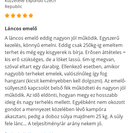
Közzétéve Expondo Czech
Republic
Láncos emelő
A láncos emelő eddig nagyon jól működik. Egyszerű
kezelés, könnyű emelni. Eddig csak 250kg-ig emeltem
terhet és még egy kisgyerek is bírja. Erősen áttételes =
kis erő szükséges, de a löket lassú. 6m-ig megvan,
szóval eltart egy darabig. Ellenkező esetben, amikor
nagyobb terheket emelek, valószínűleg így fog
hangzani (kicsit keményebben kell dolgozni). Az emelő-
süllyesztő kapcsolót belső fék működteti és nagyon jól
működik. Az idő eldönti, hogyan megy ez hosszabb
ideig és nagy terhelés mellett. Egyébként nem okozott
gondot a mennyezet közelében lévő kampóra
akasztani, pedig a doboz súlya majdnem 25 kg. A súly
fele lánc... A teljesítmény/ár arány nekem jó.