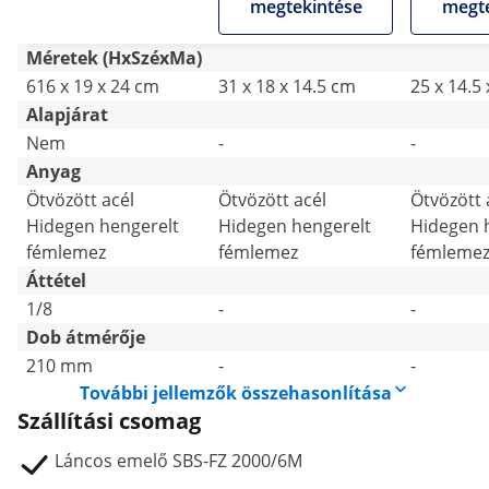
megtekintése
megte
Méretek (HxSzéxMa)
616 x 19 x 24 cm
31 x 18 x 14.5 cm
25 x 14.5
Alapjárat
Nem
-
-
Anyag
Ötvözött acél
Ötvözött acél
Ötvözött 
Hidegen hengerelt
Hidegen hengerelt
Hidegen 
fémlemez
fémlemez
fémleme
Áttétel
1/8
-
-
Dob átmérője
210 mm
-
-
További jellemzők összehasonlítása
Szállítási csomag
Láncos emelő SBS-FZ 2000/6M