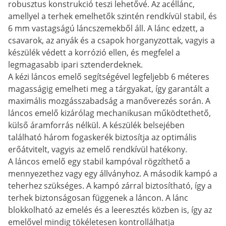
robusztus konstrukció teszi lehetővé. Az acéllánc,
amellyel a terhek emelhetők szintén rendkívül stabil, és
6 mm vastagságú láncszemekből áll. A lánc edzett, a
csavarok, az anyák és a csapok horganyzottak, vagyis a
készülék védett a korrózió ellen, és megfelel a
legmagasabb ipari sztenderdeknek.
A kézi láncos emelő segítségével legfeljebb 6 méteres
magasságig emelheti meg a tárgyakat, így garantált a
maximális mozgásszabadság a manőverezés során. A
láncos emelő kizárólag mechanikusan működtethető,
külső áramforrás nélkül. A készülék belsejében
található három fogaskerék biztosítja az optimális
erőátvitelt, vagyis az emelő rendkívül hatékony.
A láncos emelő egy stabil kampóval rögzíthető a
mennyezethez vagy egy állványhoz. A második kampó a
teherhez szükséges. A kampó zárral biztosítható, így a
terhek biztonságosan függenek a láncon. A lánc
blokkolható az emelés és a leeresztés közben is, így az
emelővel mindig tökéletesen kontrollálhatja