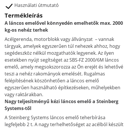
Használati útmutató
Termékleírás
A láncos emelővel könnyedén emelhetők max. 2000
kg-os nehéz terhek
Acélgerenda, motorblokk vagy állványzat – vannak
tárgyak, amelyek egyszerűen túl nehezek ahhoz, hogy
segédeszköz nélkül mozgathatók legyenek. Az ilyen
esetekben nyújt segítséget az SBS-FZ 2000/6M láncos
emelő, amely megsokszorozza az Ön erejét és lehetővé
teszi a nehéz rakományok emelését. Rugalmas
felépítésének köszönhetően a láncos emelő
egyszerűen használható építkezéseken, műhelyekben
vagy raktárakban.
Nagy teljesítményű kézi láncos emelő a Steinberg
Systems-től
A Steinberg Systems láncos emelő teherbírása
legfeljebb 2 t. A nagy terhelhetőséget az acélból készült