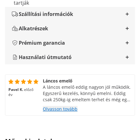
tartják
Szállítási információk
Alkatrészek
Prémium garancia
Használati útmutató
Láncos emelő
A láncos emelő eddig nagyon jól működik.
Pavel K.
előző
Egyszerű kezelés, könnyű emelni. Eddig
év
csak 250kg-ig emeltem terhet és még egy
kisgyerek is bírja. Erősen áttételes = kis
Olvasson tovább
erő szükséges, de a löket lassú. 6m-ig
megvan, szóval eltart egy darabig.
Ellenkező esetben, amikor nagyobb
terheket emelek, valószínűleg így fog
hangzani (kicsit keményebben kell