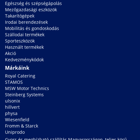
Egészség és szépségápolás
Mezőgazdasági eszközök
Takarítógépek
Irodai berendezések
Mobilitás és gondoskodás
Szállodai termékek
Sporteszközök
Használt termékek
Akció
Kedvezménykódok
Márkáink
Royal Catering
STAMOS
MSW Motor Technics
Steinberg Systems
ulsonix
hillvert
physa
Wiesenfield
Fromm & Starck
Uniprodo
Gyors és megbízható szállítás Magyarországon, teljes körű