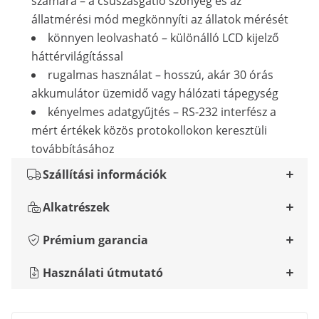
számára – a csúszásgátló szőnyeg és az
állatmérési mód megkönnyíti az állatok mérését
könnyen leolvasható – különálló LCD kijelző
háttérvilágítással
rugalmas használat – hosszú, akár 30 órás
akkumulátor üzemidő vagy hálózati tápegység
kényelmes adatgyűjtés – RS-232 interfész a
mért értékek közös protokollokon keresztüli
továbbításához
Szállítási információk
Alkatrészek
Prémium garancia
Használati útmutató