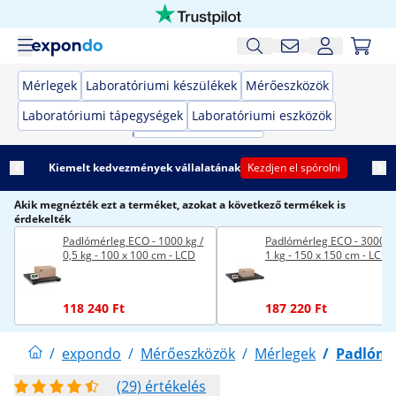
Mérlegek
Laboratóriumi készülékek
Mérőeszközök
Laboratóriumi tápegységek
Laboratóriumi eszközök
Kiemelt kedvezmények vállalatának
Kezdjen el spórolni
Akik megnézték ezt a terméket, azokat a következő termékek is
érdekelték
Padlómérleg ECO - 1000 kg /
Padlómérleg ECO - 3000 kg
0,5 kg - 100 x 100 cm - LCD
1 kg - 150 x 150 cm - LCD
118 240 Ft
187 220 Ft
/
expondo
/
Mérőeszközök
/
Mérlegek
/
Padlómé
(29) értékelés