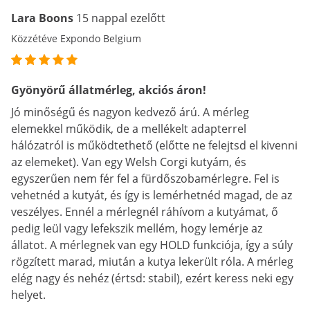
Lara Boons
15 nappal ezelőtt
Közzétéve Expondo Belgium
Gyönyörű állatmérleg, akciós áron!
Jó minőségű és nagyon kedvező árú. A mérleg
elemekkel működik, de a mellékelt adapterrel
hálózatról is működtethető (előtte ne felejtsd el kivenni
az elemeket). Van egy Welsh Corgi kutyám, és
egyszerűen nem fér fel a fürdőszobamérlegre. Fel is
vehetnéd a kutyát, és így is lemérhetnéd magad, de az
veszélyes. Ennél a mérlegnél ráhívom a kutyámat, ő
pedig leül vagy lefekszik mellém, hogy lemérje az
állatot. A mérlegnek van egy HOLD funkciója, így a súly
rögzített marad, miután a kutya lekerült róla. A mérleg
elég nagy és nehéz (értsd: stabil), ezért keress neki egy
helyet.