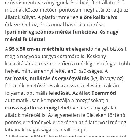
csúszásmentes szőnyegnek és a beépített állatmérő
módnak köszönhetően pontosan meghatározhatja az
állatok súlyát. A platformmérleg
előre kalibrálva
érkezik Önhöz, és azonnal használatra kész.
Ipari mérleg számos mérési funkcióval és nagy
mérési felülettel
A
95 x 50 cm-es mérőfelület
elegendő helyet biztosít
még a nagyobb tárgyak számára is. Keskeny
kialakításának köszönhetően a mérleg nem foglal több
helyet, mint amennyi feltétlenül szükséges. A
tarírozás, nullázás és egységváltás
(kg, lb vagy oz)
funkciók lehetővé teszik az összes releváns raktári
folyamat optimális lefedését. Az
állat üzemmód
automatikusan kompenzálja a mozgásokat; a
csúszásgátló szőnyeg
lehetővé teszi a nyugtalan
állatok mérését is. Az egyenetlen felületeken történő
pontos eredmények érdekében az állatorvosi mérleg
lábainak magasságát is beállíthatja.