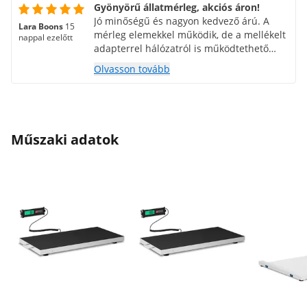
Gyönyörű állatmérleg, akciós áron!
Jó minőségű és nagyon kedvező árú. A
Lara Boons
15
mérleg elemekkel működik, de a mellékelt
nappal ezelőtt
adapterrel hálózatról is működtethető
(előtte ne felejtsd el kivenni az elemeket).
Olvasson tovább
Van egy Welsh Corgi kutyám, és
egyszerűen nem fér fel a
fürdőszobamérlegre. Fel is vehetnéd a
kutyát, és így is lemérhetnéd magad, de
az veszélyes. Ennél a mérlegnél ráhívom a
Műszaki adatok
kutyámat, ő pedig leül vagy lefekszik
mellém, hogy lemérje az állatot. A
mérlegnek van egy HOLD funkciója, így a
súly rögzített marad, miután a kutya
lekerült róla. A mérleg elég nagy és nehéz
(értsd: stabil), ezért keress neki egy helyet.