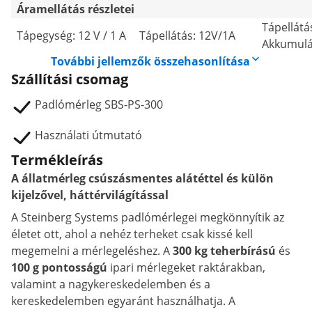
Áramellátás részletei
Tápellátá
Tápegység: 12 V / 1 A
Tápellátás: 12V/1A
Akkumulá
További jellemzők összehasonlítása
Szállítási csomag
Padlómérleg SBS-PS-300
Használati útmutató
Termékleírás
A állatmérleg csúszásmentes alátéttel és külön
kijelzővel, háttérvilágítással
A Steinberg Systems padlómérlegei megkönnyítik az
életet ott, ahol a nehéz terheket csak kissé kell
megemelni a mérlegeléshez. A
300 kg teherbírású
és
100 g pontosságú
ipari mérlegeket raktárakban,
valamint a nagykereskedelemben és a
kereskedelemben egyaránt használhatja. A