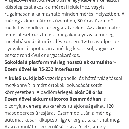
A kijelzővel ellátott kezelőpanel egy kábelen keresztül
külsőleg csatlakozik a mérési felülethez, vagyis
rugalmasan alkalmazható minden mérési helyzetben. A
mérleg akkumulátoros üzemben, 30 órás üzemidő
mellett is rendkívül energiatakarékos. Az akkumulátor
lemerülését riasztó jelzi, megakadályozva a mérleg
meghibásodását működés közben. 120 másodperces
nyugalmi állapot után a mérleg kikapcsol, vagyis az
eszköz rendkívül energiatakarékos.
Sokoldalú platformmérleg hosszú akkumulátor-
üzemidővel és RS-232 interfésszel
A
külső LC kijelző
vezérlőpanellel és háttérvilágítással
megkönnyíti a mért értékek leolvasását sötét
környezetben. A padlómérlegek
akár 30 órás
üzemidővel akkumulátoros üzemmódban
is
bizonyítják energiatakarékos tulajdonságaikat. 120
másodperces üresjárati üzemmód után a mérleg
automatikusan kikapcsol, így energiát takaríthat meg.
Az akkumulátor lemerülését riasztó jelzi, amely