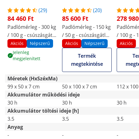
(29)
(20)
84 460 Ft
85 600 Ft
278 980
Padlómérleg - 300 kg
Padlómérleg - 150 kg
Padlómérl
/ 100 g - csúszásgátló
/ 50 g - csúszásgátló
/ 100 g - 
szőnyeg - LCD kijelző
szőnyeg - LCD
LCD
Akciós
Népszerű
Akciós
Népszerű
Akciós
Jelenleg
Termék
Te
megjelenített
megtekintése
megte
Méretek (HxSzéxMa)
99 x 50 x 7 cm
50 x 100 x 7 cm
112 x 100
Akkumulátor működési ideje
30 h
30 h
30 h
Akkumulátor töltési ideje [h]
3.5
3.5
3.5
Anyag
-
-
-