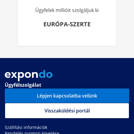
Ügyfelek millióit szolgáljuk ki
EURÓPA-SZERTE
Ügyfélszolgálat
Lépjen kapcsolatba velünk
Visszaküldési portál
Szállítási információk
Rendelés nyomon követése