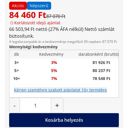
Akciós
Népszerű
84 460 Ft
87 070 Ft
Korlátozott idejű ajánlat
66 503,94 Ft nettó (27% ÁFA nélkül)
Nettó számlát
biztosítunk.
A legalacsonyabb ár a kedvezményt megelőző 30 napban: 87 070 Ft
Mennyiségi kedvezmény
db
Kedvezmény
darabonként (bruttó)
3+
3%
81 926 Ft
5+
5%
80 237 Ft
10+
7%
78 548 Ft
Kérjen személyre szabott ajánlatot 10+ termékre
Mennyiség
-
+
Kosárba helyezés