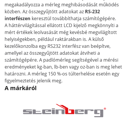
megakadályozza a mérleg meghibásodását működés
közben. Az összegyűjtött adatokat az
RS-232
interfészen
keresztül továbbíthatja számítógépére.
A háttérvilágítással ellátott LCD kijelző megkönnyíti a
mért értékek leolvasását még kevésbé megvilágított
helyiségekben, például raktárakban is. A külső
kezelőkonzolba egy RS232 interfész van beépítve,
amellyel az összegyűjtött adatokat átviheti a
számítógépére. A padlómérleg segítségével a mérési
eredményeket kg-ban, lb-ben vagy oz-ban is meg lehet
határozni. A mérleg 150 %-os túlterhelése esetén egy
figyelmeztetés jelenik meg.
A márkáról