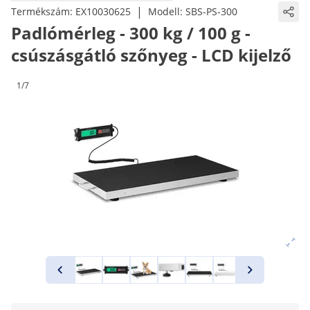
|
Termékszám:
EX10030625
Modell:
SBS-PS-300
Padlómérleg - 300 kg / 100 g -
csúszásgátló szőnyeg - LCD kijelző
1/7