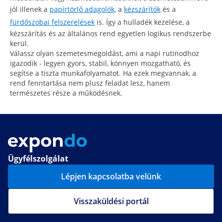
jól illenek a
papírtörlő adagolók
, a
kézszárítók
és a
fürdőszobai felszerelések
is. Így a hulladék kezelése, a
kézszárítás és az általános rend egyetlen logikus rendszerbe
kerül.
Válassz olyan szemetesmegoldást, ami a napi rutinodhoz
igazodik - legyen gyors, stabil, könnyen mozgatható, és
segítse a tiszta munkafolyamatot. Ha ezek megvannak, a
rend fenntartása nem plusz feladat lesz, hanem
természetes része a működésnek.
Ügyfélszolgálat
Lépjen kapcsolatba velünk
Visszaküldési portál