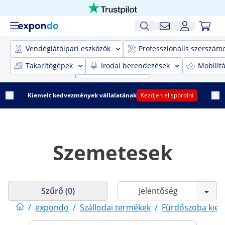
Vendéglátóipari eszközök
Professzionális szerszám
Takarítógépek
Irodai berendezések
Mobilit
Kiemelt kedvezmények vállalatának
Kezdjen el spórolni
Szemetesek
Szűrő (0)
/
expondo
/
Szállodai termékek
/
Fürdőszoba kieg