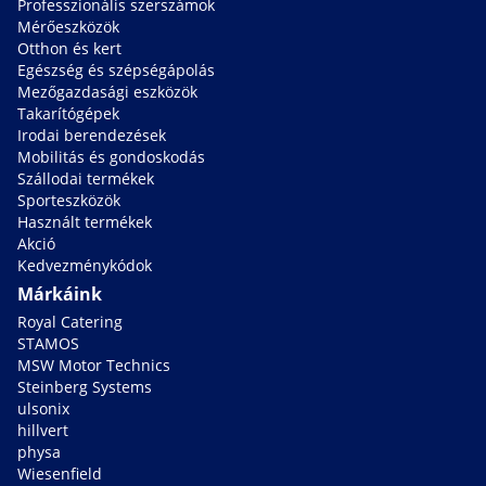
Professzionális szerszámok
Mérőeszközök
Otthon és kert
Egészség és szépségápolás
Mezőgazdasági eszközök
Takarítógépek
Irodai berendezések
Mobilitás és gondoskodás
Szállodai termékek
Sporteszközök
Használt termékek
Akció
Kedvezménykódok
Márkáink
Royal Catering
STAMOS
MSW Motor Technics
Steinberg Systems
ulsonix
hillvert
physa
Wiesenfield