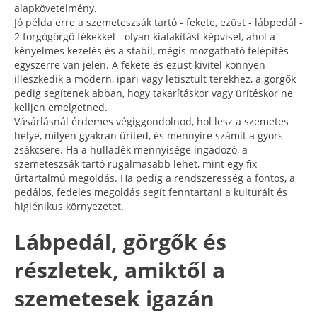
alapkövetelmény.
Jó példa erre a szemeteszsák tartó - fekete, ezüst - lábpedál -
2 forgógörgő fékekkel - olyan kialakítást képvisel, ahol a
kényelmes kezelés és a stabil, mégis mozgatható felépítés
egyszerre van jelen. A fekete és ezüst kivitel könnyen
illeszkedik a modern, ipari vagy letisztult terekhez, a görgők
pedig segítenek abban, hogy takarításkor vagy ürítéskor ne
kelljen emelgetned.
Vásárlásnál érdemes végiggondolnod, hol lesz a szemetes
helye, milyen gyakran üríted, és mennyire számít a gyors
zsákcsere. Ha a hulladék mennyisége ingadozó, a
szemeteszsák tartó rugalmasabb lehet, mint egy fix
űrtartalmú megoldás. Ha pedig a rendszeresség a fontos, a
pedálos, fedeles megoldás segít fenntartani a kulturált és
higiénikus környezetet.
Lábpedál, görgők és
részletek, amiktől a
szemetesek igazán