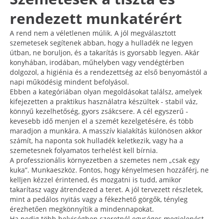
rendezett munkatérért
A rend nem a véletlenen múlik. A jól megválasztott
szemetesek segítenek abban, hogy a hulladék ne legyen
útban, ne boruljon, és a takarítás is gyorsabb legyen. Akár
konyhában, irodában, műhelyben vagy vendégtérben
dolgozol, a higiénia és a rendezettség az első benyomástól a
napi működésig mindent befolyásol.
Ebben a kategóriában olyan megoldásokat találsz, amelyek
kifejezetten a praktikus használatra készültek - stabil váz,
könnyű kezelhetőség, gyors zsákcsere. A cél egyszerű -
kevesebb idő menjen el a szemét kezelgetésére, és több
maradjon a munkára. A masszív kialakítás különösen akkor
számít, ha naponta sok hulladék keletkezik, vagy ha a
szemetesnek folyamatos terhelést kell bírnia.
A professzionális környezetben a szemetes nem „csak egy
kuka”. Munkaeszköz. Fontos, hogy kényelmesen hozzáférj, ne
kelljen kézzel érintened, és mozgatni is tudd, amikor
takarítasz vagy átrendezed a teret. A jól tervezett részletek,
mint a pedálos nyitás vagy a fékezhető görgők, tényleg
érezhetően megkönnyítik a mindennapokat.
Ha pedig több helyiségben szeretnél egységes megjelenést