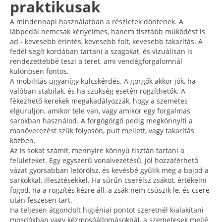
praktikusak
A mindennapi használatban a részletek döntenek. A
lábpedál nemcsak kényelmes, hanem tisztább működést is
ad - kevesebb érintés, kevesebb folt, kevesebb takarítás. A
fedél segít kordában tartani a szagokat, és vizuálisan is
rendezettebbé teszi a teret, ami vendégforgalomnál
különösen fontos.
A mobilitás ugyanígy kulcskérdés. A görgők akkor jók, ha
valóban stabilak, és ha szükség esetén rögzíthetők. A
fékezhető kerekek megakadályozzák, hogy a szemetes
elguruljon, amikor tele van, vagy amikor egy forgalmas
sarokban használod. A forgógörgő pedig megkönnyíti a
manőverezést szűk folyosón, pult mellett, vagy takarítás
közben.
Az is sokat számít, mennyire könnyű tisztán tartani a
felületeket. Egy egyszerű vonalvezetésű, jól hozzáférhető
vázat gyorsabban letörölsz, és kevésbé gyűlik meg a bajod a
sarkokkal, illesztésekkel. Ha sűrűn cserélsz zsákot, értékelni
fogod, ha a rögzítés kézre áll, a zsák nem csúszik le, és csere
után feszesen tart.
Ha teljesen átgondolt higiéniai pontot szeretnél kialakítani
mosdókban vagy kézmosóállomásoknál, a szemetesek mellé