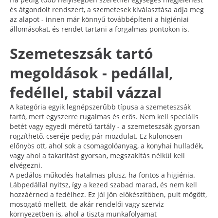
és átgondolt rendszert, a szemetesek kiválasztása adja meg
az alapot - innen már könnyű továbbépíteni a higiéniai
állomásokat, és rendet tartani a forgalmas pontokon is.
Szemeteszsák tartó
megoldások - pedállal,
fedéllel, stabil vázzal
A kategória egyik legnépszerűbb típusa a szemeteszsák
tartó, mert egyszerre rugalmas és erős. Nem kell speciális
betét vagy egyedi méretű tartály - a szemeteszsák gyorsan
rögzíthető, cseréje pedig pár mozdulat. Ez különösen
előnyös ott, ahol sok a csomagolóanyag, a konyhai hulladék,
vagy ahol a takarítást gyorsan, megszakítás nélkül kell
elvégezni.
A pedálos működés hatalmas plusz, ha fontos a higiénia.
Lábpedállal nyitsz, így a kezed szabad marad, és nem kell
hozzáérned a fedélhez. Ez jól jön előkészítőben, pult mögött,
mosogató mellett, de akár rendelői vagy szerviz
környezetben is, ahol a tiszta munkafolyamat