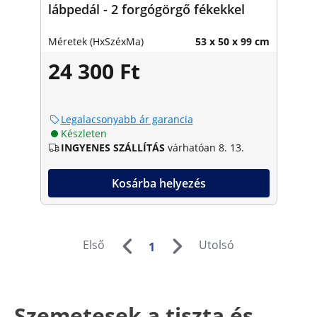
lábpedál - 2 forgógörgő fékekkel
Méretek (HxSzéxMa)
53 x 50 x 99 cm
24 300 Ft
Legalacsonyabb ár garancia
Készleten
INGYENES SZÁLLÍTÁS
várhatóan 8. 13.
Kosárba helyezés
Első
Utolsó
1
Szemetesek a tiszta és