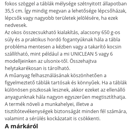
fokos szöggel a táblák mélysége szétnyitott állapotban
35,5 cm. Így mindig megvan a lehetősége lépcsőházak,
lépcsők vagy nagyobb területek jelölésére, ha ezek
nedvesek.
Az okos összecsukható kialakítás, alacsony 650 g-os
súly és a praktikus hordó fogantyúknak hála a tábla
probléma mentesen a kézben vagy a takarító kocsin
szállítható, mint például a mi UNICLEAN 5 vagy 6
modelljeinken az ulsonix-től. Összehajtva
helytakarékosan is tárolható.
A műanyag felhasználásának köszönhetően a
figyelmeztető táblák tartósak és könnyűek. Ha a táblák
különösen piszkosak lesznek, akkor ezeket az ellenálló
anyagunknak hála nagyon egyszerűen megtisztíthatja.
A termék növeli a munkahelyei, illetve a
tisztítótevékenységek biztonságát minden fél számára,
valamint a sérülés kockázatait is csökkenti.
A márkáról