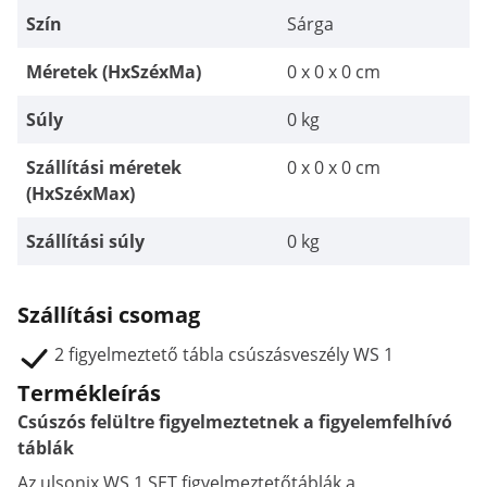
Szín
Sárga
Méretek (HxSzéxMa)
0 x 0 x 0 cm
Súly
0 kg
Szállítási méretek
0 x 0 x 0 cm
(HxSzéxMax)
Szállítási súly
0 kg
Szállítási csomag
2 figyelmeztető tábla csúszásveszély WS 1
Termékleírás
Csúszós felültre figyelmeztetnek a figyelemfelhívó
táblák
Az ulsonix WS 1 SET figyelmeztetőtáblák a