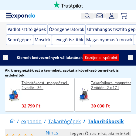
Padlótisztító gépek
Ózongenerátorok
Ultrahangos tisztító gé
Seprőgépek
Mosdók
Levegőtisztítók
Magasnyomású mosók
Kiemelt kedvezmények vállalatának
Kezdjen el spórolni
Akik megnézték ezt a terméket, azokat a következő termékek is
érdekelték
Takarítókocsi - moppréssel -
Takarítókocsi mopprésekke
2 vödör - 36 l
2 vödör - 2 x 17 l
32 790 Ft
30 030 Ft
/
expondo
/
Takarítógépek
/
Takarítókocsik
Nincs
Legyen Ön az első, aki értékeli