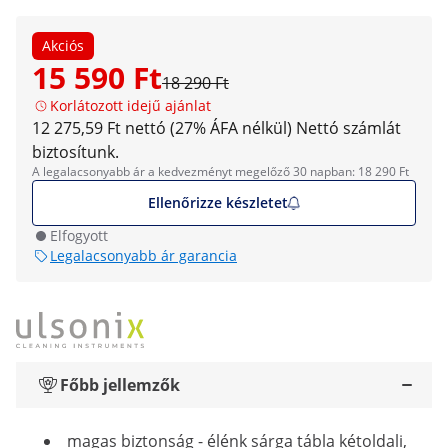
Akciós
15 590 Ft
18 290 Ft
Korlátozott idejű ajánlat
12 275,59 Ft nettó (27% ÁFA nélkül)
Nettó számlát
biztosítunk.
A legalacsonyabb ár a kedvezményt megelőző 30 napban: 18 290 Ft
Ellenőrizze készletet
Elfogyott
Legalacsonyabb ár garancia
Főbb jellemzők
magas biztonság - élénk sárga tábla kétoldali,