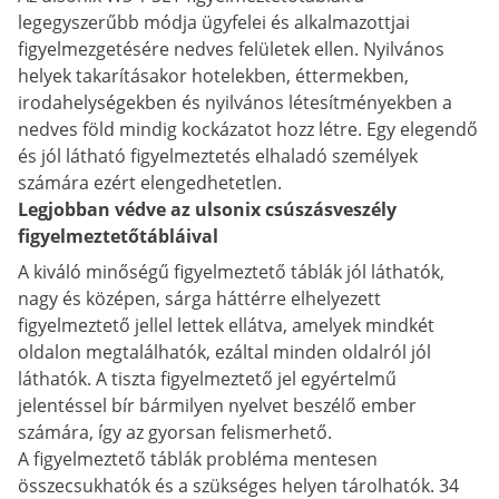
legegyszerűbb módja ügyfelei és alkalmazottjai
figyelmezgetésére nedves felületek ellen. Nyilvános
helyek takarításakor hotelekben, éttermekben,
irodahelységekben és nyilvános létesítményekben a
nedves föld mindig kockázatot hozz létre. Egy elegendő
és jól látható figyelmeztetés elhaladó személyek
számára ezért elengedhetetlen.
Legjobban védve az ulsonix csúszásveszély
figyelmeztetőtábláival
A kiváló minőségű figyelmeztető táblák jól láthatók,
nagy és középen, sárga háttérre elhelyezett
figyelmeztető jellel lettek ellátva, amelyek mindkét
oldalon megtalálhatók, ezáltal minden oldalról jól
láthatók. A tiszta figyelmeztető jel egyértelmű
jelentéssel bír bármilyen nyelvet beszélő ember
számára, így az gyorsan felismerhető.
A figyelmeztető táblák probléma mentesen
összecsukhatók és a szükséges helyen tárolhatók. 34