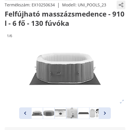
|
Termékszám:
EX10250634
Modell:
UNI_POOLS_23
Felfújható masszázsmedence - 910
l - 6 fő - 130 fúvóka
1/6