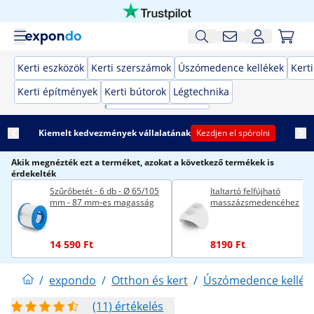
Kerti eszközök
Kerti szerszámok
Úszómedence kellékek
Kert
Kerti építmények
Kerti bútorok
Légtechnika
Kiemelt kedvezmények vállalatának
Kezdjen el spórolni
Akik megnézték ezt a terméket, azokat a következő termékek is
érdekelték
Szűrőbetét - 6 db - Ø 65/105
Italtartó felfújható
mm - 87 mm-es magasság
masszázsmedencéhez
14 590 Ft
8190 Ft
/
expondo
/
Otthon és kert
/
Úszómedence kellék
(11) értékelés