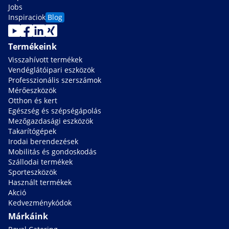
Jobs
Inspiraciok
Blog
Termékeink
Visszahívott termékek
Vendéglátóipari eszközök
Professzionális szerszámok
Mérőeszközök
Otthon és kert
Egészség és szépségápolás
Mezőgazdasági eszközök
Takarítógépek
Irodai berendezések
Mobilitás és gondoskodás
Szállodai termékek
Sporteszközök
Használt termékek
Akció
Kedvezménykódok
Márkáink