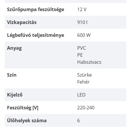
Szűrőpumpa feszültsége
12 V
Vízkapacitás
910 l
Légbefúvó teljesítménye
600 W
Anyag
PVC
PE
Habszivacs
Szín
Szürke
Fehér
Kijelző
LED
Feszültség [V]
220-240
Ülőhelyek száma
6