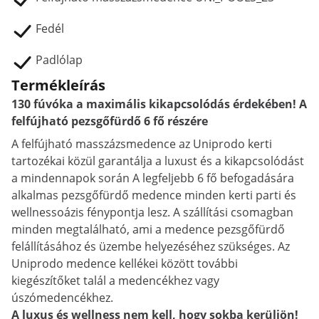
Fedél
Padlólap
Termékleírás
130 fúvóka a maximális kikapcsolódás érdekében! A
felfújható pezsgőfürdő 6 fő részére
A felfújható masszázsmedence az Uniprodo kerti
tartozékai közül garantálja a luxust és a kikapcsolódást
a mindennapok során A legfeljebb 6 fő befogadására
alkalmas pezsgőfürdő medence minden kerti parti és
wellnessoázis fénypontja lesz. A szállítási csomagban
minden megtalálható, ami a medence pezsgőfürdő
felállításához és üzembe helyezéséhez szükséges. Az
Uniprodo medence kellékei között további
kiegészítőket talál a medencékhez vagy
úszómedencékhez.
A luxus és wellness nem kell, hogy sokba kerüljön!