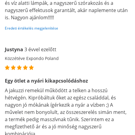
és víz alatti lámpák, a nagyszerű szórakozás és a
nagyszerű effektusok garantált, akár naplemente után
is. Nagyon ajánlom!!!!!
Eredeti értékelés megjelenítése
Justyna
3 évvel ezelőtt
Közzétéve Expondo Poland
Egy ötlet a nyári kikapcsolódáshoz
A jakuzzi remekül működött a telken a hosszú
hétvégén. Kipróbáltuk őket az egész családdal, és
nagyon jó mókának ígérkezik a nyár a vízben ;) A
művelet nem bonyolult, az összeszerelés simán ment,
a termék pedig masszívnak tűnik. Szerintem ez a
megfizethető ár és a jó minőség nagyszerű
kombinációja.