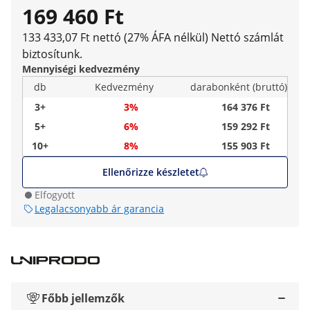
169 460 Ft
133 433,07 Ft nettó (27% ÁFA nélkül)
Nettó számlát
biztosítunk.
Mennyiségi kedvezmény
db
Kedvezmény
darabonként (bruttó)
3+
3%
164 376 Ft
5+
6%
159 292 Ft
10+
8%
155 903 Ft
Ellenőrizze készletet
Elfogyott
Legalacsonyabb ár garancia
Főbb jellemzők