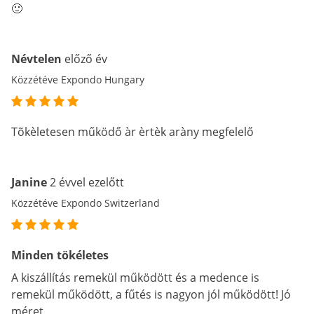
🙂
Névtelen
előző év
Közzétéve Expondo Hungary
Tõkèletesen működő àr èrtèk aràny megfelelő
Janine
2 évvel ezelőtt
Közzétéve Expondo Switzerland
Minden tökéletes
A kiszállítás remekül működött és a medence is
remekül működött, a fűtés is nagyon jól működött! Jó
méret.