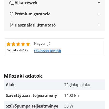
Alkatrészek
Prémium garancia
Használati útmutató
Nagyon jó.
Daniel
előző év
Olvasson tovább
Műszaki adatok
Alak
Téglalap alakú
Szivattyúzási teljesítmény
1400 l/h
Szűrőpumpa teljesítménye
30 W