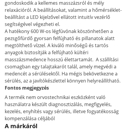
gondoskodik a kellemes masszázsról és mély
relaxációról. A beállításokat, valamint a hőmérséklet-
beállítást a LED kijelzővel ellátott intuitív vezérlő
segítségével végezheti el.
A hatékony 600 W-os légfúvónak köszönhetően a
pezsgőfürdő gyorsan felfújható és pillanatok alatt
megtölthető vízzel. A kiváló minőségű és tartós
anyagok biztosítják a felfújható kültéri
masszázsmedence hosszú élettartamát. A szállítási
csomagban egy talajtakarót talál, amely megvédi a
medencét a sérülésektől. Ha mégis bekövetkezne a
sérülés, az a javítókészlettel könnyen helyreállítható.
Fontos megjegyzés
A termék nem orvostechnikai eszközként való
használatra készült diagnosztizálás, megfigyelés,
kezelés, enyhítés vagy sérülés, illetve fogyatékosság
kompenzálása céljából
A márkáról