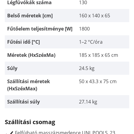
Légfúvókák száma
130
Belső méretek [cm]
160 x 140 x 65
Fűtőelem teljesítménye [W]
1800
Fűtési idő [°C]
1–2 °C/óra
Méretek (HxSzéxMa)
185 x 185 x 65 cm
Súly
24.5 kg
Szállítási méretek
50 x 43.3 x 75 cm
(HxSzéxMax)
Szállítási súly
27.14 kg
Szállítási csomag
Felfújható masszázsmedence UNI_POOLS_23