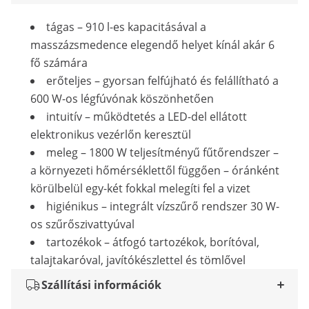
tágas – 910 l-es kapacitásával a
masszázsmedence elegendő helyet kínál akár 6
fő számára
erőteljes – gyorsan felfújható és felállítható a
600 W-os légfúvónak köszönhetően
intuitív – működtetés a LED-del ellátott
elektronikus vezérlőn keresztül
meleg – 1800 W teljesítményű fűtőrendszer –
a környezeti hőmérséklettől függően – óránként
körülbelül egy-két fokkal melegíti fel a vizet
higiénikus – integrált vízszűrő rendszer 30 W-
os szűrőszivattyúval
tartozékok – átfogó tartozékok, borítóval,
talajtakaróval, javítókészlettel és tömlővel
Szállítási információk