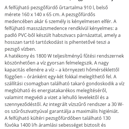
A felfújható pezsgőfürdő űrtartalma 910 l, belső
mérete 160 x 140 x 65 cm. A pezsgőfürdős
medencében akár 6 személy is kényelmesen elfér. A
felfújható masszázsmedence rendkívül kényelmes: a
padló PVC-ből készült habszivacs párnázattal, amely a
hosszan tartó tartózkodást is pihentetővé teszi a
pezsgő vízben.
A hatékony és 1800 W teljesítményű fűtési rendszernek
köszönhetően a víz gyorsan felmelegszik. A nagy
kapacitás ellenére a víz – a környezeti hőmérséklettől
függően – óránként egy-két fokkal melegíthető fel. A
szállítási csomagban található takaró gondoskodik a víz
megbízható és energiatakarékos melegítéséről,
valamint megvédi a vizet a lehulló levelektől és a
szennyeződéstől. Az integrált vízszűrő rendszer a 30 W-
os szűrőszivattyúval garantálja a maximális higiéniát.
A felfújható kültéri pezsgőfürdőben található 130
fúvóka 1400 l/h áramlási sebességet biztosít és