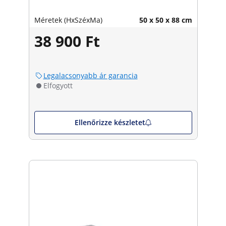
Méretek (HxSzéxMa)
50 x 50 x 88 cm
38 900 Ft
Legalacsonyabb ár garancia
Elfogyott
Ellenőrizze készletet