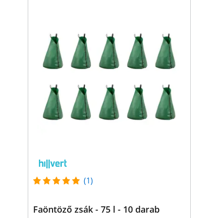
(1)
Faöntöző zsák - 75 l - 10 darab