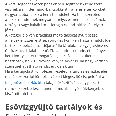
A kerti segédeszközök pont ebben segítenek - rendszert
visznek a mindennapokba, csökkentik a felesleges köröket,
és gyorsabbá teszik a kerti teendőket. Ha te is szereted,
amikor mindennek megvan a helye, és nem a szerszámok,
tartályok vagy kukák körül forog a napod, akkor jó helyen
jársz.
A kategória olyan praktikus megoldásokat gyűjt össze,
amelyek egyszerre strapabírók és könnyen használhatók. Ide
tartoznak például az időjárásálló tárolók, a vízgyűjtéshez és
öntözéshez kitalált eszközök, valamint a rendezett, igényes
kerti környezetet támogató kiegészítők. Ezek akkor is
hasznosak, ha kis udvarod van, és akkor is, ha nagy kertben
szeretnél átlátható rendszert kialakítani.
Ha a kertápolást komplexen kezeled, a tárolás és vízkezelés
mellé sokszor jól jönnek a célzott kiegészítők is, például a
talajművelő eszközök
a talaj előkészítéséhez. Így a kert
nemcsak szebb lesz, hanem a munka is gördülékenyebb,
kiszámíthatóbb.
Esővízgyűjtő tartályok és