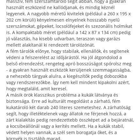
masszív, fém szerszámtároló segít abban, hogy a gyakran
használt eszközeid ne kallódjanak, és mindig kéznél
legyenek. A nagyobb méretű kivitelek (például a 260 x 195 x
202 cm körüli) kényelmesen elnyelnek hosszabb nyelű
szerszámokat, gépeket, locsolófejeket és szezonális holmikat
is. A kompaktabb méret (például a 142 x 87 x 134 cm) pedig
jó választás, ha kisebb udvarban, teraszon vagy garázs
mellett alakítanál ki rendezett tárolózónát.
A fém tárolók előnye, hogy stabilak, ellenállók, és segítenek
védeni a felszerelést az időjárástól. Ha jól átgondolod a
belső elrendezést, rengeteg apró bosszúságot spórolsz meg
- a gyakran használt eszközök kerüljenek szemmagasságba,
a nehezebb tárgyak alulra, a kiegészítők pedig dobozokba
vagy rendszerezőkbe. Így nem kell mindent kipakolni azért,
hogy megtaláld, amit keresel.
A másik örök klasszikus probléma a kukák látványa és
biztonsága. Erre ad kulturált megoldást a zárható, fém
kukatároló két darab 240 literes szemeteshez. A zárhatóság
segít, hogy illetéktelenek vagy állatok ne férjenek hozzá, a
zárt kialakítás pedig rendezettebb összképet ad a bejáratnál,
a kocsibeállónál vagy a kerítés mellett. Ha a kukák stabil,
védett helyen vannak, a szél sem borogatja őket, és a
környék is tisztább marad.