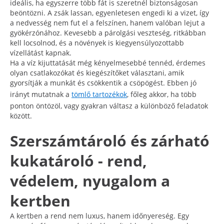
ideális, ha egyszerre több fát is szeretnél biztonságosan
beöntözni. A zsák lassan, egyenletesen engedi ki a vizet, így
a nedvesség nem fut el a felszínen, hanem valóban lejut a
gyökérzónához. Kevesebb a párolgási veszteség, ritkábban
kell locsolnod, és a növények is kiegyensúlyozottabb
vízellátást kapnak.
Ha a víz kijuttatását még kényelmesebbé tennéd, érdemes
olyan csatlakozókat és kiegészítőket választani, amik
gyorsítják a munkát és csökkentik a csöpögést. Ebben jó
irányt mutatnak a
tömlő tartozékok
, főleg akkor, ha több
ponton öntözöl, vagy gyakran váltasz a különböző feladatok
között.
Szerszámtároló és zárható
kukatároló - rend,
védelem, nyugalom a
kertben
A kertben a rend nem luxus, hanem időnyereség. Egy