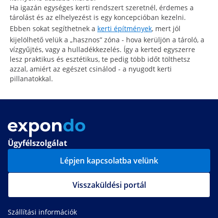
Ha igazán egységes kerti rendszert szeretnél, érdemes a
tárolást és az elhelyezést is egy koncepcióban kezelni.
Ebben sokat segíthetnek a
kerti építmények
, mert jól
kijelölhető velük a „hasznos” zóna - hova kerüljön a tároló, a
vízgyűjtés, vagy a hulladékkezelés. Így a kerted egyszerre
lesz praktikus és esztétikus, te pedig több időt tölthetsz
azzal, amiért az egészet csinálod - a nyugodt kerti
pillanatokkal.
Ügyfélszolgálat
Lépjen kapcsolatba velünk
Visszaküldési portál
Szállítási információk