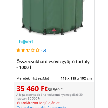
(5)
Összecsukható esővízgyűjtő tartály
- 1000 l
Méretek (HxSzéxMa)
115 x 115 x 102 cm
35 460 Ft
36 560 Ft
A legalacsonyabb ár a kedvezményt megelőző 30
napban: 36 560 Ft
Korlátozott idejű ajánlat
Legalacsonyabb ár garancia