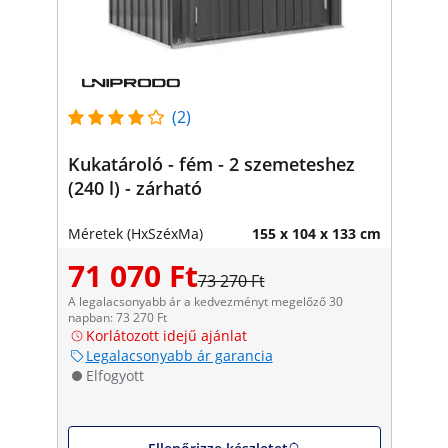
(2)
Kukatároló - fém - 2 szemeteshez
(240 l) - zárható
Méretek (HxSzéxMa)
155 x 104 x 133 cm
71 070 Ft
73 270 Ft
A legalacsonyabb ár a kedvezményt megelőző 30
napban: 73 270 Ft
Korlátozott idejű ajánlat
Legalacsonyabb ár garancia
Elfogyott