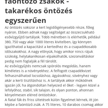
faöntöző zsákok -
takarékos öntözés
egyszerűen
Az öntözés sokszor a kert legidőigényesebb része, főleg
nyáron. Ebben adnak nagy segítséget az összecsukható
esővízgyűjtő tartályok. Több méretben is elérhetők, például
380, 750 vagy akár 1000 literes kivitelben, így könnyen
igazíthatod a kapacitást a kertedhez és a csapadékosabb
időszakokhoz. A nagy előnyük, hogy amikor nincs rájuk
szükség, helytakarékosan elpakolhatók, szezonváltáskor
pedig nem foglalják a fél tárolót.
Az esővízgyűjtés nemcsak spórolós megoldás, hanem
kíméletes is a növényekhez. A felfogott csapadékvizet
felhasználhatod locsoláshoz, ágyásokhoz, sövényhez vagy
akár a kerti tisztításhoz is. A tartályok akkor működnek
igazán jól, ha átgondoltan helyezed el őket - legyen közel a
lefolyóhoz, stabil, sík talajon, és olyan ponton, ahonnan
kényelmesen eléred öntözéskor.
A fiatal fák és friss ültetések külön figyelmet kérnek, itt jön
képbe a faöntöző zsák. A 75 literes, 10 darabos csomag akkor