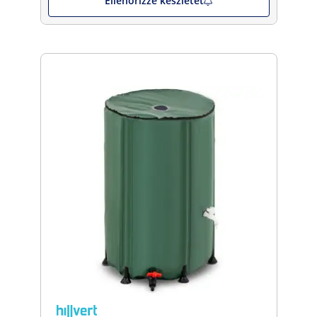
Ellenőrizze készletet