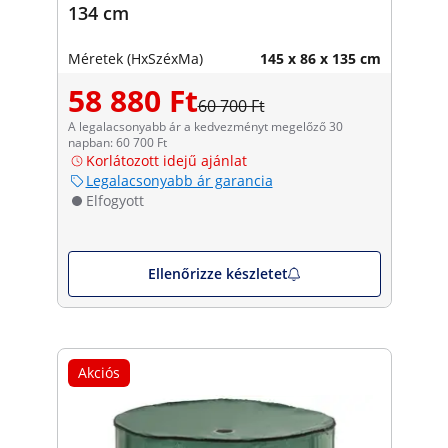
134 cm
Méretek (HxSzéxMa)
145 x 86 x 135 cm
58 880 Ft
60 700 Ft
A legalacsonyabb ár a kedvezményt megelőző 30
napban: 60 700 Ft
Korlátozott idejű ajánlat
Legalacsonyabb ár garancia
Elfogyott
Ellenőrizze készletet
Akciós