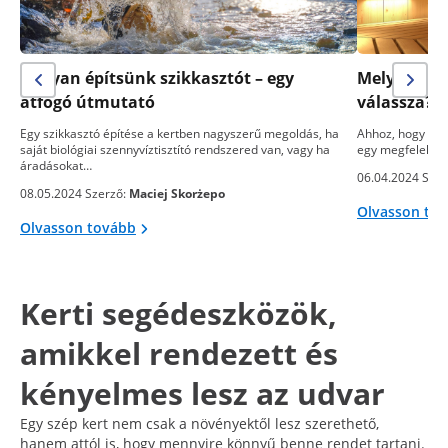
Hogyan építsünk szikkasztót – egy
Melyik sza
átfogó útmutató
válassza? 
Egy szikkasztó építése a kertben nagyszerű megoldás, ha
Ahhoz, hogy egy
saját biológiai szennyvíztisztító rendszered van, vagy ha
egy megfelelő s
áradásokat…
06.04.2024 Szer
08.05.2024 Szerző:
Maciej Skorżepo
Olvasson to
Olvasson tovább
Kerti segédeszközök,
amikkel rendezett és
kényelmes lesz az udvar
Egy szép kert nem csak a növényektől lesz szerethető,
hanem attól is, hogy mennyire könnyű benne rendet tartani.