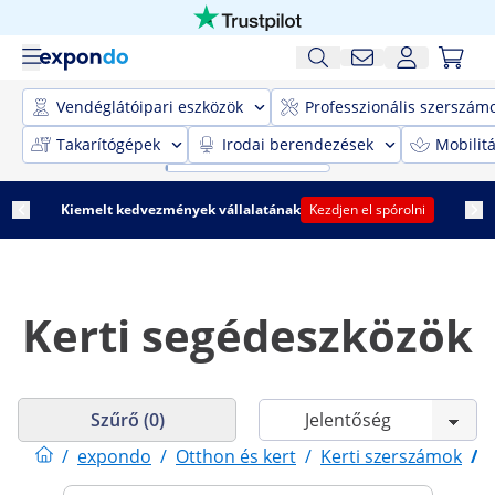
Vendéglátóipari eszközök
Professzionális szerszám
Takarítógépek
Irodai berendezések
Mobilit
Kiemelt kedvezmények vállalatának
Kezdjen el spórolni
Kerti segédeszközök
Szűrő (0)
/
expondo
/
Otthon és kert
/
Kerti szerszámok
/