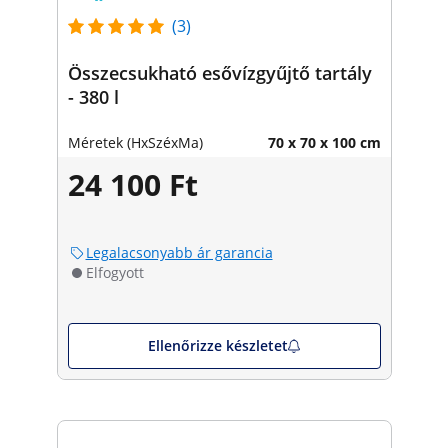
(3)
Összecsukható esővízgyűjtő tartály
- 380 l
Méretek (HxSzéxMa)
70 x 70 x 100 cm
24 100 Ft
Legalacsonyabb ár garancia
Elfogyott
Ellenőrizze készletet