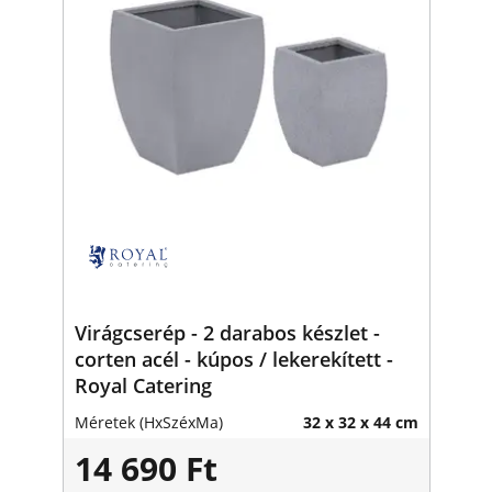
Virágcserép - 2 darabos készlet -
corten acél - kúpos / lekerekített -
Royal Catering
Méretek (HxSzéxMa)
32 x 32 x 44 cm
14 690 Ft