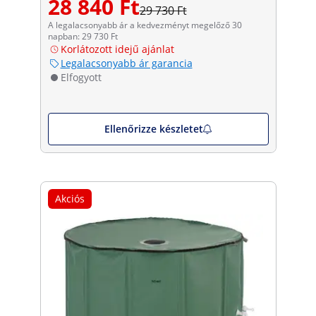
28 840 Ft
29 730 Ft
A legalacsonyabb ár a kedvezményt megelőző 30
napban: 29 730 Ft
Korlátozott idejű ajánlat
Legalacsonyabb ár garancia
Elfogyott
Ellenőrizze készletet
Akciós