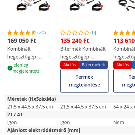
(20)
(0)
169 050 Ft
135 240 Ft
113 610
Kombinált
B-termék Kombinált
Kombinál
hegesztőgép -
hegesztőgép -
hegesztőg
digitális - WIG -
digitális - WIG -
230 V - 
Akciós
B-termékek
Akciós
Jelenleg
megjelenített
MIG/MAG - MMA -
MIG/MAG - MMA -
Termék
Te
200 A
200 A
megtekintése
megte
Méretek (HxSzéxMa)
21.5 x 44.5 x 37.5 cm
21.5 x 44.5 x 37.5 cm
54 x 24 x
2T / 4T
Igen
Igen
Nem
Ajánlott elektródátmérő [mm]