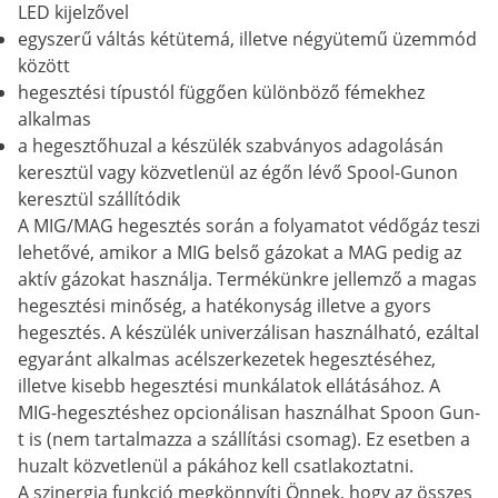
LED kijelzővel
egyszerű váltás kétütemá, illetve négyütemű üzemmód
között
hegesztési típustól függően különböző fémekhez
alkalmas
a hegesztőhuzal a készülék szabványos adagolásán
keresztül vagy közvetlenül az égőn lévő Spool-Gunon
keresztül szállítódik
A MIG/MAG hegesztés során a folyamatot védőgáz teszi
lehetővé, amikor a MIG belső gázokat a MAG pedig az
aktív gázokat használja. Termékünkre jellemző a magas
hegesztési minőség, a hatékonyság illetve a gyors
hegesztés. A készülék univerzálisan használható, ezáltal
egyaránt alkalmas acélszerkezetek hegesztéséhez,
illetve kisebb hegesztési munkálatok ellátásához. A
MIG-hegesztéshez opcionálisan használhat Spoon Gun-
t is (nem tartalmazza a szállítási csomag). Ez esetben a
huzalt közvetlenül a pákához kell csatlakoztatni.
A szinergia funkció megkönnyíti Önnek, hogy az összes