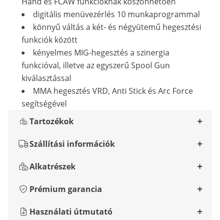
Hand és FCAW funkcióknak köszönhetően
digitális menüvezérlés 10 munkaprogrammal
könnyű váltás a két- és négyütemű hegesztési
funkciók között
kényelmes MIG-hegesztés a szinergia
funkcióval, illetve az egyszerű Spool Gun
kiválasztással
MMA hegesztés VRD, Anti Stick és Arc Force
segítségével
Tartozékok
Szállítási információk
Alkatrészek
Prémium garancia
Használati útmutató