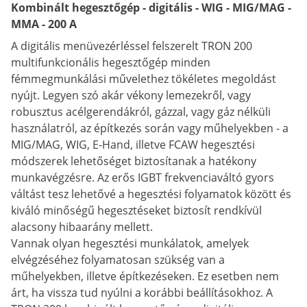
Kombinált hegesztőgép - digitális - WIG - MIG/MAG -
MMA - 200 A
A digitális menüvezérléssel felszerelt TRON 200
multifunkcionális hegesztőgép minden
fémmegmunkálási művelethez tökéletes megoldást
nyújt. Legyen szó akár vékony lemezekről, vagy
robusztus acélgerendákról, gázzal, vagy gáz nélküli
használatról, az építkezés során vagy műhelyekben - a
MIG/MAG, WIG, E-Hand, illetve FCAW hegesztési
módszerek lehetőséget biztosítanak a hatékony
munkavégzésre. Az erős IGBT frekvenciaváltó gyors
váltást tesz lehetővé a hegesztési folyamatok között és
kiváló minőségű hegesztéseket biztosít rendkívül
alacsony hibaarány mellett.
Vannak olyan hegesztési munkálatok, amelyek
elvégzéséhez folyamatosan szükség van a
műhelyekben, illetve építkezéseken. Ez esetben nem
árt, ha vissza tud nyúlni a korábbi beállításokhoz. A