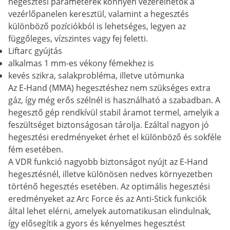
hegesztési paraméterek könnyen vezérelhetők a
vezérlőpanelen keresztül, valamint a hegesztés
különböző pozíciókból is lehetséges, legyen az
függőleges, vízszintes vagy fej feletti.
Liftarc gyújtás
alkalmas 1 mm-es vékony fémekhez is
kevés szikra, salakprobléma, illetve utómunka
Az E-Hand (MMA) hegesztéshez nem szükséges extra
gáz, így még erős szélnél is használható a szabadban. A
hegesztő gép rendkívül stabil áramot termel, amelyik a
feszültséget biztonságosan tárolja. Ezáltal nagyon jó
hegesztési eredményeket érhet el különböző és sokféle
fém esetében.
A VDR funkció nagyobb biztonságot nyújt az E-Hand
hegesztésnél, illetve különösen nedves környezetben
történő hegesztés esetében. Az optimális hegesztési
eredményeket az Arc Force és az Anti-Stick funkciók
által lehet elérni, amelyek automatikusan elindulnak,
így elősegítik a gyors és kényelmes hegesztést