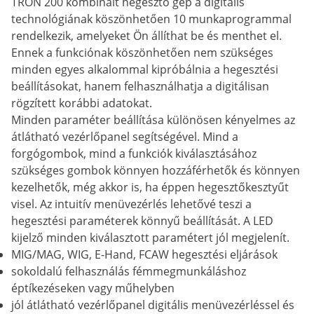
TRON 200 kombinált hegesztő gép a digitális
technológiának köszönhetően 10 munkaprogrammal
rendelkezik, amelyeket Ön állíthat be és menthet el.
Ennek a funkciónak köszönhetően nem szükséges
minden egyes alkalommal kipróbálnia a hegesztési
beállításokat, hanem felhasználhatja a digitálisan
rögzített korábbi adatokat.
Minden paraméter beállítása különösen kényelmes az
átlátható vezérlőpanel segítségével. Mind a
forgógombok, mind a funkciók kiválasztásához
szükséges gombok könnyen hozzáférhetők és könnyen
kezelhetők, még akkor is, ha éppen hegesztőkesztyűt
visel. Az intuitív menüvezérlés lehetővé teszi a
hegesztési paraméterek könnyű beállítását. A LED
kijelző minden kiválasztott paramétert jól megjelenít.
MIG/MAG, WIG, E-Hand, FCAW hegesztési eljárások
sokoldalú felhasználás fémmegmunkáláshoz
éptíkezéseken vagy műhelyben
jól átlátható vezérlőpanel digitális menüvezérléssel és