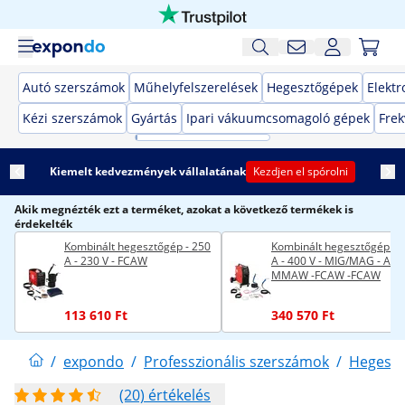
Autó szerszámok
Műhelyfelszerelések
Hegesztőgépek
Elekt
Kézi szerszámok
Gyártás
Ipari vákuumcsomagoló gépek
Frek
Kiemelt kedvezmények vállalatának
Kezdjen el spórolni
Akik megnézték ezt a terméket, azokat a következő termékek is
érdekelték
Kombinált hegesztőgép - 250
Kombinált hegesztőgép - 
A - 230 V - FCAW
A - 400 V - MIG/MAG - AWI 
MMAW -FCAW -FCAW
113 610 Ft
340 570 Ft
/
expondo
/
Professzionális szerszámok
/
Hegeszt
(20) értékelés