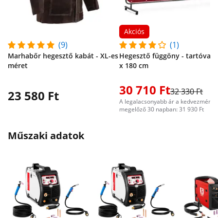
Akciós
(9)
(1)
Marhabőr hegesztő kabát - XL-es
Hegesztő függöny - tartóval -
méret
x 180 cm
30 710 Ft
32 330 Ft
23 580 Ft
A legalacsonyabb ár a kedvezményt
megelőző 30 napban: 31 930 Ft
Műszaki adatok