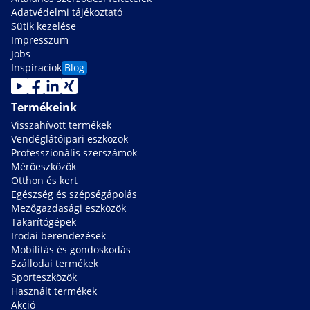
Adatvédelmi tájékoztató
Sütik kezelése
Impresszum
Jobs
Inspiraciok
Blog
Termékeink
Visszahívott termékek
Vendéglátóipari eszközök
Professzionális szerszámok
Mérőeszközök
Otthon és kert
Egészség és szépségápolás
Mezőgazdasági eszközök
Takarítógépek
Irodai berendezések
Mobilitás és gondoskodás
Szállodai termékek
Sporteszközök
Használt termékek
Akció