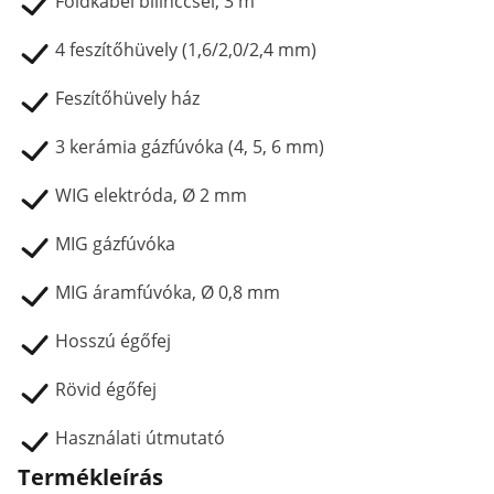
Földkábel bilinccsel, 3 m
4 feszítőhüvely (1,6/2,0/2,4 mm)
Feszítőhüvely ház
3 kerámia gázfúvóka (4, 5, 6 mm)
WIG elektróda, Ø 2 mm
MIG gázfúvóka
MIG áramfúvóka, Ø 0,8 mm
Hosszú égőfej
Rövid égőfej
Használati útmutató
Termékleírás