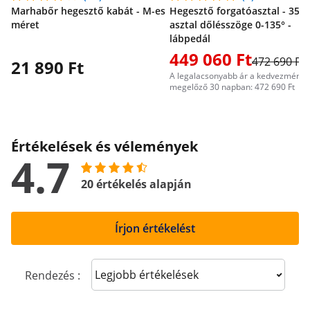
Marhabőr hegesztő kabát - M-es
Hegesztő forgatóasztal - 350 
méret
asztal dőlésszöge 0-135° -
lábpedál
449 060 Ft
472 690 Ft
21 890 Ft
A legalacsonyabb ár a kedvezményt
megelőző 30 napban: 472 690 Ft
Értékelések és vélemények
4.7
20 értékelés alapján
Írjon értékelést
Sort reviews
Rendezés :