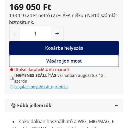
169 050 Ft
133 110,24 Ft nettó (27% ÁFA nélkül)
Nettó számlát
biztosítunk.
Mennyiség
-
+
Kosárba helyezés
Vásároljon most
Utolsó darabok! 4 db maradt.
INGYENES SZÁLLÍTÁS
várhatóan augusztus 12.,
szerda
Legalacsonyabb ár garancia
Főbb jellemzők
sokoldalúan használható a WIG, MIG/MAG, E-