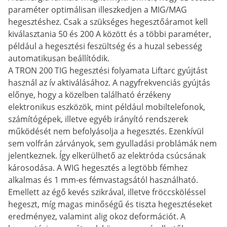
paraméter optimálisan illeszkedjen a MIG/MAG
hegesztéshez. Csak a szükséges hegesztőáramot kell
kiválasztania 50 és 200 A között és a többi paraméter,
például a hegesztési feszültség és a huzal sebesség
automatikusan beállítódik.
A TRON 200 TIG hegesztési folyamata Liftarc gyújtást
használ az ív aktiválásához. A nagyfrekvenciás gyújtás
előnye, hogy a közelben található érzékeny
elektronikus eszközök, mint például mobiltelefonok,
számítógépek, illetve egyéb irányító rendszerek
működését nem befolyásolja a hegesztés. Ezenkívül
sem volfrán zárványok, sem gyulladási problámák nem
jelentkeznek. Így elkerülhető az elektróda csúcsának
károsodása. A WIG hegesztés a legtöbb fémhez
alkalmas és 1 mm-es fémvastagsától használható.
Emellett az égő kevés szikrával, illetve fröccsköléssel
hegeszt, míg magas minőségű és tiszta hegesztéseket
eredményez, valamint alig okoz deformációt. A