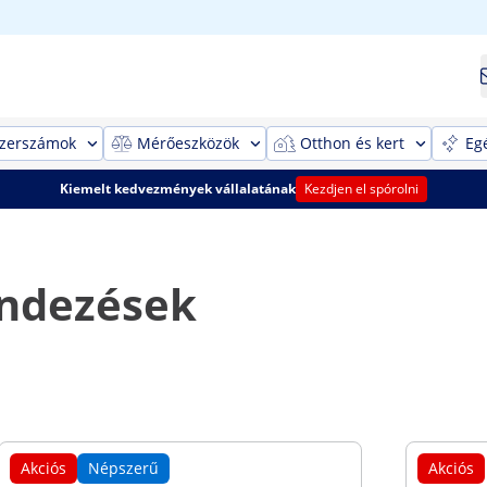
szerszámok
Mérőeszközök
Otthon és kert
Eg
Kiemelt kedvezmények vállalatának
Kezdjen el spórolni
endezések
Akciós
Népszerű
Akciós