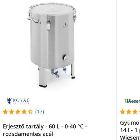
(17)
Gyümölc
Erjesztő tartály - 60 L - 0-40 °C -
14 l - 
rozsdamentes acél
Wiesenf