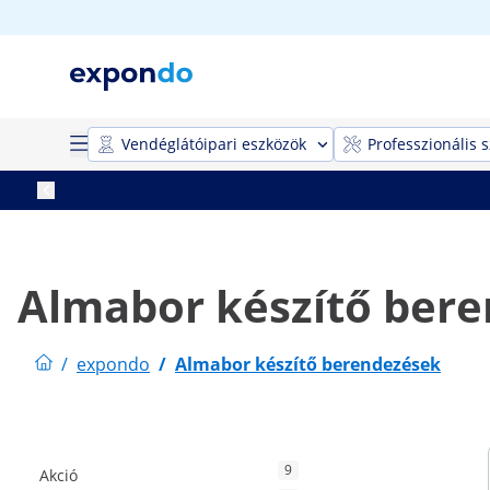
Vendéglátóipari eszközök
Professzionális 
Almabor készítő ber
/
expondo
/
Almabor készítő berendezések
9
Akció