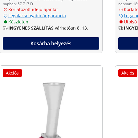
napban: 57 717 Ft
napban: 18
Korlátozott idejű ajánlat
Korláto
Legalacsonyabb ár garancia
Legala
Készleten
Utolsó
INGYENES SZÁLLÍTÁS
várhatóan 8. 13.
INGYE
Kosárba helyezés
Akciós
Akciós