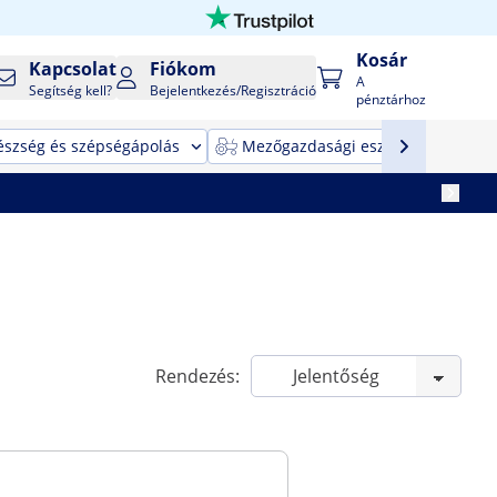
Kosár
Kapcsolat
Fiókom
A
Segítség kell?
Bejelentkezés/Regisztráció
pénztárhoz
észség és szépségápolás
Mezőgazdasági eszközök
T
Rendezés: