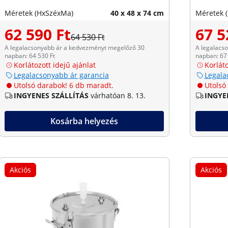
Méretek (HxSzéxMa)
40 x 48 x 74 cm
Méretek 
62 590 Ft
67 5
64 530 Ft
A legalacsonyabb ár a kedvezményt megelőző 30
A legalacs
napban: 64 530 Ft
napban: 67 
Korlátozott idejű ajánlat
Korláto
Legalacsonyabb ár garancia
Legala
Utolsó darabok! 6 db maradt.
Utolsó
INGYENES SZÁLLÍTÁS
várhatóan 8. 13.
INGYE
Kosárba helyezés
Akciós
Akciós