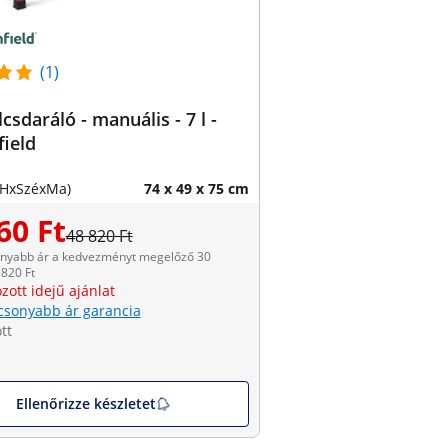
(1)
sdaráló - manuális - 7 l -
ield
(HxSzéxMa)
74 x 49 x 75 cm
60 Ft
48 820 Ft
onyabb ár a kedvezményt megelőző 30
820 Ft
zott idejű ajánlat
csonyabb ár garancia
tt
Ellenőrizze készletet