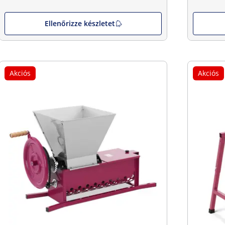
Ellenőrizze készletet
Akciós
Akciós