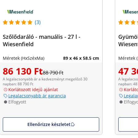
(3)
Szőlődaráló - manuális - 27 l -
Gyümölc
Wiesenfield
Wiesenf
Méretek (HxSzéxMa)
89 x 46 x 58.5 cm
Méretek 
86 130 Ft
47 3
88 790 Ft
A legalacsonyabb ár a kedvezményt megelőző 30
A legalacs
napban: 88 790 Ft
napban: 48 
Korlátozott idejű ajánlat
Korláto
Legalacsonyabb ár garancia
Legala
Elfogyott
Elfogyo
Ellenőrizze készletet