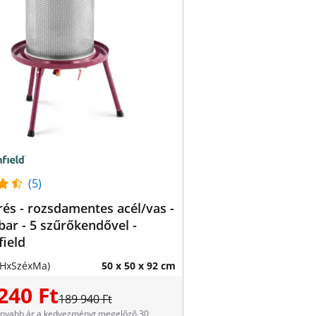
(5)
és - rozsdamentes acél/vas -
3 bar - 5 szűrőkendővel -
ield
(HxSzéxMa)
50 x 50 x 92 cm
240 Ft
189 940 Ft
onyabb ár a kedvezményt megelőző 30