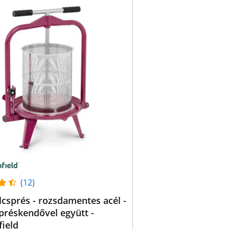
(12)
sprés - rozsdamentes acél -
1 préskendővel együtt -
ield