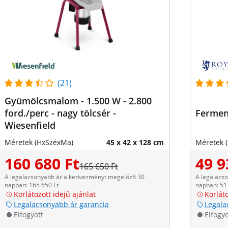
(21)
Gyümölcsmalom - 1.500 W - 2.800
ford./perc - nagy tölcsér -
Ferment
Wiesenfield
Méretek (HxSzéxMa)
45 x 42 x 128 cm
Méretek 
160 680 Ft
49 9
165 650 Ft
A legalacsonyabb ár a kedvezményt megelőző 30
A legalacs
napban: 165 650 Ft
napban: 51 
Korlátozott idejű ajánlat
Korláto
Legalacsonyabb ár garancia
Legala
Elfogyott
Elfogyo