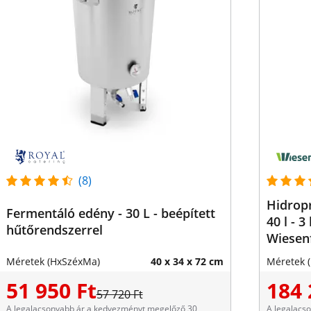
(8)
Hidropr
Fermentáló edény - 30 L - beépített
40 l - 
hűtőrendszerrel
Wiesenf
Méretek (HxSzéxMa)
40 x 34 x 72 cm
Méretek 
51 950 Ft
184 
57 720 Ft
A legalacsonyabb ár a kedvezményt megelőző 30
A legalacs