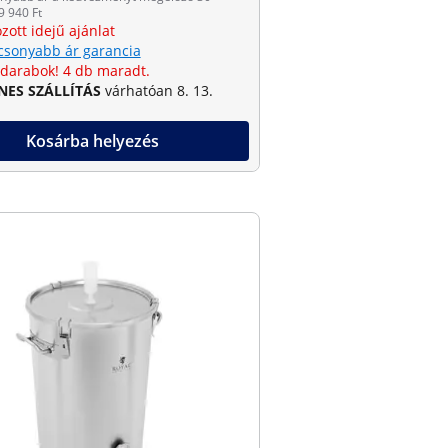
9 940 Ft
zott idejű ajánlat
csonyabb ár garancia
 darabok! 4 db maradt.
NES SZÁLLÍTÁS
várhatóan 8. 13.
Kosárba helyezés