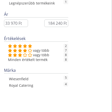
1
Legnépszerűbb termékeink
Ár
Értékelések
2
vagy több
7
vagy több
8
Minden értékelt termék
8
Márka
5
Wiesenfield
4
Royal Catering