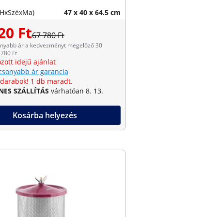
(HxSzéxMa)
47 x 40 x 64.5 cm
20 Ft
67 780 Ft
onyabb ár a kedvezményt megelőző 30
780 Ft
zott idejű ajánlat
csonyabb ár garancia
 darabok! 1 db maradt.
NES SZÁLLÍTÁS
várhatóan 8. 13.
Kosárba helyezés