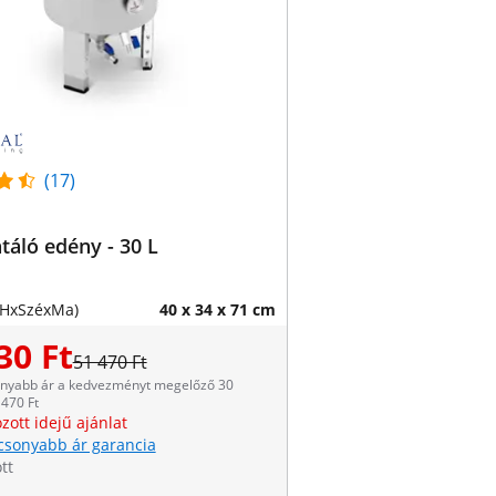
(17)
áló edény - 30 L
(HxSzéxMa)
40 x 34 x 71 cm
30 Ft
51 470 Ft
onyabb ár a kedvezményt megelőző 30
470 Ft
zott idejű ajánlat
csonyabb ár garancia
tt