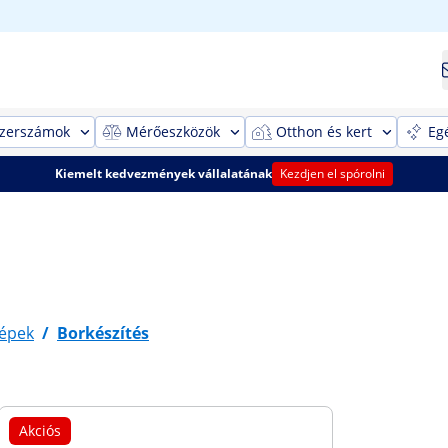
szerszámok
Mérőeszközök
Otthon és kert
Eg
Kiemelt kedvezmények vállalatának
Kezdjen el spórolni
gépek
/
Borkészítés
Akciós