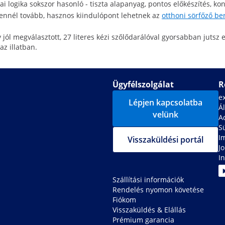
giai logika sokszor hasonló - tiszta alapanyag, pontos előkészítés, 
ennél tovább, hasznos kiindulópont lehetnek az
otthoni sörfőző b
jól megválasztott, 27 literes kézi szőlődarálóval gyorsabban jutsz 
z illatban.
Ügyfélszolgálat
R
e
Lépjen kapcsolatba
Ál
velünk
A
S
I
Visszaküldési portál
J
In
Szállítási információk
Rendelés nyomon követése
Fiókom
Visszaküldés & Elállás
Prémium garancia