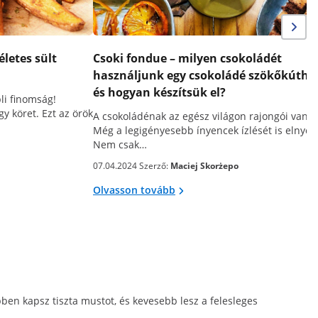
életes sült
Csoki fondue – milyen csokoládét
használjunk egy csokoládé szökőkútho
és hogyan készítsük el?
li finomság!
gy köret. Ezt az örök
A csokoládénak az egész világon rajongói vann
Még a legigényesebb ínyencek ízlését is elnyeri
Nem csak…
07.04.2024 Szerző:
Maciej Skorżepo
Olvasson tovább
ben kapsz tiszta mustot, és kevesebb lesz a felesleges