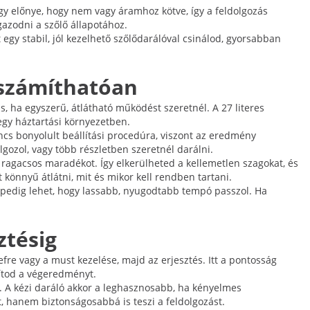
agy előnye, hogy nem vagy áramhoz kötve, így a feldolgozás
gazodni a szőlő állapotához.
egy stabil, jól kezelhető szőlődarálóval csinálod, gyorsabban
iszámíthatóan
s, ha egyszerű, átlátható működést szeretnél. A 27 literes
gy háztartási környezetben.
incs bonyolult beállítási procedúra, viszont az eredmény
gozol, vagy több részletben szeretnél darálni.
a ragacsos maradékot. Így elkerülheted a kellemetlen szagokat, és
rt könnyű átlátni, mit és mikor kell rendben tartani.
z pedig lehet, hogy lassabb, nyugodtabb tempó passzol. Ha
ztésig
efre vagy a must kezelése, majd az erjesztés. Itt a pontosság
yítod a végeredményt.
. A kézi daráló akkor a leghasznosabb, ha kényelmes
 hanem biztonságosabbá is teszi a feldolgozást.