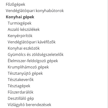
Főzőgépek
Vendéglátóipari konyhabútorok
Konyhai gépek
Turmixgépek
Aszaló készülékek
Kenyérpirítók
Vendéglátóipari kávéfőzők
Konyhai eszközök
Gyümölcs és zöldségszeletelők
Élelmiszer-feldolgozó gépek
Krumplihámozó gépek
Tésztanyújtó gépek
Tésztakeverők
Tésztagépek
Fűszerdarálók
Desztilláló gép
Vízlágyító berendezések