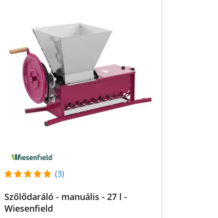
(3)
Szőlődaráló - manuális - 27 l -
Wiesenfield