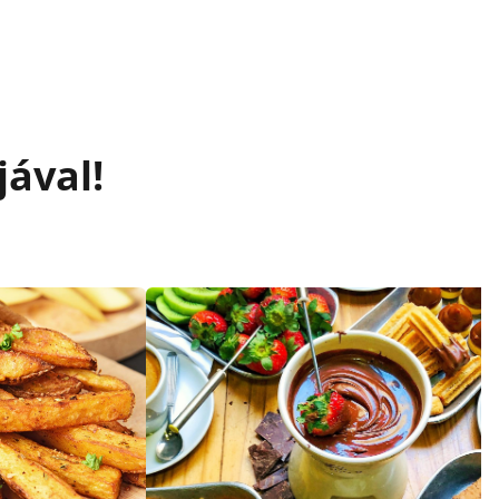
jával!