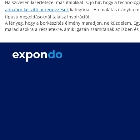
Ha szívesen kísérletezel más italokkal is, jó hír, hogy a technoló
almabor készítő berendezések
kategóriát. Ha malátás irányba m
típusú megoldásoknál találsz inspirációt.
A lényeg, hogy a borkészítés élmény maradjon, ne küzdelem. Egy 
marad azokra a részletekre, amik igazán számítanak az ízben és a