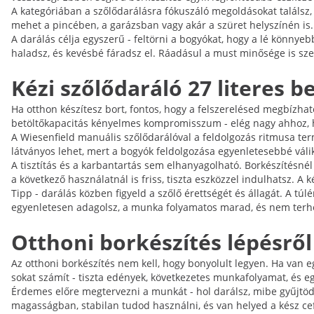
A kategóriában a szőlődarálásra fókuszáló megoldásokat találsz, 
mehet a pincében, a garázsban vagy akár a szüret helyszínén is.
A darálás célja egyszerű - feltörni a bogyókat, hogy a lé könnye
haladsz, és kevésbé fáradsz el. Ráadásul a must minősége is sze
Kézi szőlődaráló 27 literes 
Ha otthon készítesz bort, fontos, hogy a felszerelésed megbízható
betöltőkapacitás kényelmes kompromisszum - elég nagy ahhoz, h
A Wiesenfield manuális szőlődarálóval a feldolgozás ritmusa term
látványos lehet, mert a bogyók feldolgozása egyenletesebbé válik
A tisztítás és a karbantartás sem elhanyagolható. Borkészítésnél
a következő használatnál is friss, tiszta eszközzel indulhatsz. A k
Tipp - darálás közben figyeld a szőlő érettségét és állagát. A 
egyenletesen adagolsz, a munka folyamatos marad, és nem terhe
Otthoni borkészítés lépésről 
Az otthoni borkészítés nem kell, hogy bonyolult legyen. Ha van eg
sokat számít - tiszta edények, következetes munkafolyamat, és 
Érdemes előre megtervezni a munkát - hol darálsz, mibe gyűjtöd
magasságban, stabilan tudod használni, és van helyed a kész ce