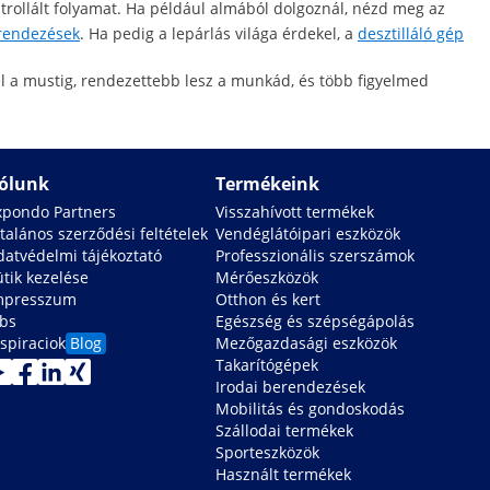
kontrollált folyamat. Ha például almából dolgoznál, nézd meg az
erendezések
. Ha pedig a lepárlás világa érdekel, a
desztilláló gép
el a mustig, rendezettebb lesz a munkád, és több figyelmed
ólunk
Termékeink
xpondo Partners
Visszahívott termékek
talános szerződési feltételek
Vendéglátóipari eszközök
datvédelmi tájékoztató
Professzionális szerszámok
ütik kezelése
Mérőeszközök
mpresszum
Otthon és kert
obs
Egészség és szépségápolás
spiraciok
Blog
Mezőgazdasági eszközök
Takarítógépek
Irodai berendezések
Mobilitás és gondoskodás
Szállodai termékek
Sporteszközök
Használt termékek