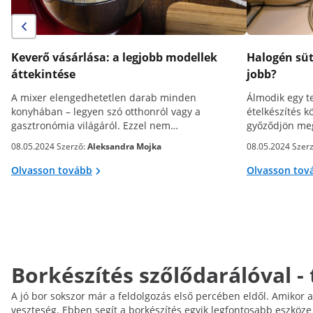
Keverő vásárlása: a legjobb modellek
Halogén süt
áttekintése
jobb?
A mixer elengedhetetlen darab minden
Álmodik egy te
konyhában – legyen szó otthonról vagy a
ételkészítés k
gasztronómia világáról. Ezzel nem…
győződjön m
08.05.2024 Szerző:
Aleksandra Mojka
08.05.2024 Szer
Olvasson tovább
Olvasson tov
Borkészítés szőlődarálóval - 
A jó bor sokszor már a feldolgozás első percében eldől. Amikor 
veszteség. Ebben segít a borkészítés egyik legfontosabb eszköze 