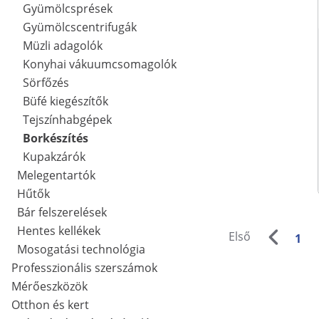
Gyümölcsprések
Gyümölcscentrifugák
Müzli adagolók
Konyhai vákuumcsomagolók
Sörfőzés
Büfé kiegészítők
Tejszínhabgépek
Borkészítés
Kupakzárók
Melegentartók
Hűtők
Bár felszerelések
Hentes kellékek
Első
1
Mosogatási technológia
Professzionális szerszámok
Mérőeszközök
Otthon és kert