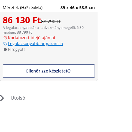
Méretek (HxSzéxMa)
89 x 46 x 58.5 cm
86 130 Ft
88 790 Ft
A legalacsonyabb ár a kedvezményt megelőző 30
napban: 88 790 Ft
Korlátozott idejű ajánlat
Legalacsonyabb ár garancia
Elfogyott
Ellenőrizze készletet
Utolsó