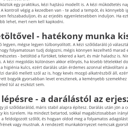
köztük egy praktikus, kézi hajtású modellt is. A kézi működtetés n
 A kontroll végig a kezedben van - te adod a tempót, és könnyebb i
bben felszabaduljon, és az erjedés egyenletesebben induljon. Ha ezt 
bb lehet, mert nem kell kapkodni.
betöltővel - hatékony munka k
 legyen, mégse legyen túlbonyolított. A kézi szőlődaráló jó választá
ogy folyamatosan tudj dolgozni, mégis könnyen kezelhető marad e
észetes - betöltöd a fürtöket, tekered a kart, és már haladsz is. N
. A kézi megoldás különösen akkor előnyös, ha kisebb tételekkel dol
 a higiénia kulcs, ezért darálás után érdemes azonnal eltávolítani 
ézi daráló mellett szól az is, hogy kevés mozgó alkatrészből áll, ezé
túlérett bogyók gyorsabban levet eresztenek, a keményebb szemekhe
led túl az eszközt sem.
lépésre - a darálástól az erjes
y jó szőlődarálód, máris stabil alapra építesz. Darálás után jön a c
egy kis türelem. Ha mindezt betartod, sokkal magabiztosabban irán
 a feldolgozott szőlőt, és hogyan oldod meg a folyamatos adagolást
frének vagy mustnak. A rendezett munkakörnyezet nemcsak gyorsít,