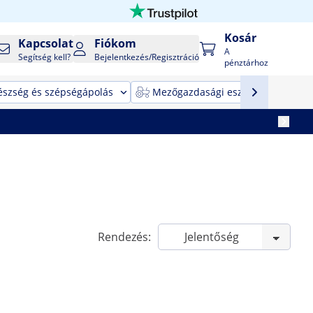
Kosár
Kapcsolat
Fiókom
A
Segítség kell?
Bejelentkezés/Regisztráció
pénztárhoz
észség és szépségápolás
Mezőgazdasági eszközök
T
Rendezés: