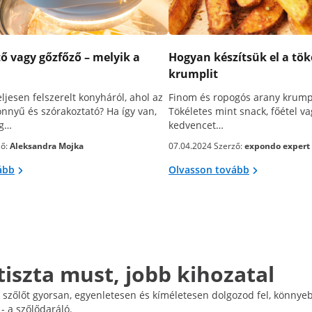
ő vagy gőzfőző – melyik a
Hogyan készítsük el a tök
krumplit
ljesen felszerelt konyháról, ahol az
Finom és ropogós arany krump
önnyű és szórakoztató? Ha így van,
Tökéletes mint snack, főétel va
eg…
kedvencet…
ző:
Aleksandra Mojka
07.04.2024 Szerző:
expondo expert
ább
Olvasson tovább
tiszta must, jobb kihozatal
a szőlőt gyorsan, egyenletesen és kíméletesen dolgozod fel, könnyeb
- a szőlődaráló.