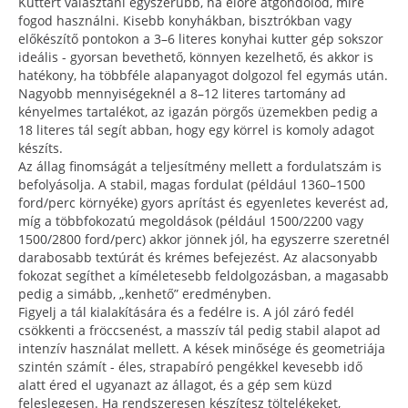
Kuttert választani egyszerűbb, ha előre átgondolod, mire
fogod használni. Kisebb konyhákban, bisztrókban vagy
előkészítő pontokon a 3–6 literes konyhai kutter gép sokszor
ideális - gyorsan bevethető, könnyen kezelhető, és akkor is
hatékony, ha többféle alapanyagot dolgozol fel egymás után.
Nagyobb mennyiségeknél a 8–12 literes tartomány ad
kényelmes tartalékot, az igazán pörgős üzemekben pedig a
18 literes tál segít abban, hogy egy körrel is komoly adagot
készíts.
Az állag finomságát a teljesítmény mellett a fordulatszám is
befolyásolja. A stabil, magas fordulat (például 1360–1500
ford/perc környéke) gyors aprítást és egyenletes keverést ad,
míg a többfokozatú megoldások (például 1500/2200 vagy
1500/2800 ford/perc) akkor jönnek jól, ha egyszerre szeretnél
darabosabb textúrát és krémes befejezést. Az alacsonyabb
fokozat segíthet a kíméletesebb feldolgozásban, a magasabb
pedig a simább, „kenhető” eredményben.
Figyelj a tál kialakítására és a fedélre is. A jól záró fedél
csökkenti a fröccsenést, a masszív tál pedig stabil alapot ad
intenzív használat mellett. A kések minősége és geometriája
szintén számít - éles, strapabíró pengékkel kevesebb idő
alatt éred el ugyanazt az állagot, és a gép sem küzd
feleslegesen. Ha rendszeresen készítesz töltelékeket,