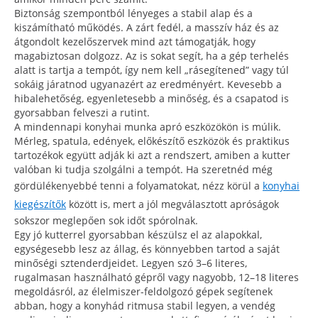
Biztonság szempontból lényeges a stabil alap és a
kiszámítható működés. A zárt fedél, a masszív ház és az
átgondolt kezelőszervek mind azt támogatják, hogy
magabiztosan dolgozz. Az is sokat segít, ha a gép terhelés
alatt is tartja a tempót, így nem kell „rásegítened” vagy túl
sokáig járatnod ugyanazért az eredményért. Kevesebb a
hibalehetőség, egyenletesebb a minőség, és a csapatod is
gyorsabban felveszi a rutint.
A mindennapi konyhai munka apró eszközökön is múlik.
Mérleg, spatula, edények, előkészítő eszközök és praktikus
tartozékok együtt adják ki azt a rendszert, amiben a kutter
valóban ki tudja szolgálni a tempót. Ha szeretnéd még
gördülékenyebbé tenni a folyamatokat, nézz körül a
konyhai
kiegészítők
között is, mert a jól megválasztott apróságok
sokszor meglepően sok időt spórolnak.
Egy jó kutterrel gyorsabban készülsz el az alapokkal,
egységesebb lesz az állag, és könnyebben tartod a saját
minőségi sztenderdjeidet. Legyen szó 3–6 literes,
rugalmasan használható gépről vagy nagyobb, 12–18 literes
megoldásról, az élelmiszer-feldolgozó gépek segítenek
abban, hogy a konyhád ritmusa stabil legyen, a vendég