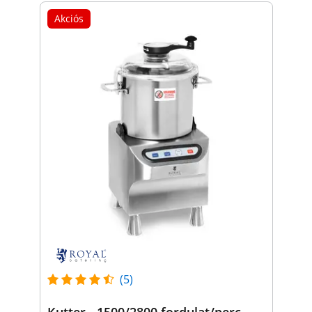
Akciós
(5)
Kutter - 1500/2800 fordulat/perc -