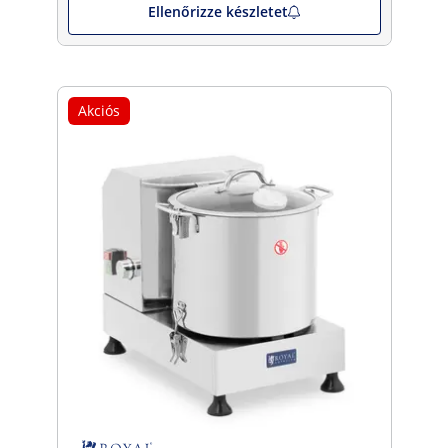
Ellenőrizze készletet
Akciós