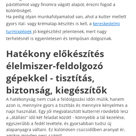
pástétomot vagy finomra vágott alapot, érezni fogod a
különbséget.
Ha pedig olyan munkafolyamatod van, ahol a kutter mellett
gyors ital- vagy krémalap-készítés is kell, a
kereskedelmi
turmixgépek
jó kiegészítést jelentenek, mert nagy
terhelésnél is egyenletesen és tempósan dolgoznak.
Hatékony előkészítés
élelmiszer-feldolgozó
gépekkel - tisztítás,
biztonság, kiegészítők
A hatékonyság nem csak a feldolgozási időn múlik, hanem
azon is, mennyire gyors a tisztítás és mennyire kényelmes a
napi használat. Egy jól megválasztott kutterrel rövidebb lesz
a „átállási” idő két feladat között - könnyebb a tál kezelése,
egyszerűbb a fedél levétele, és gyorsabban tudsz új
alapanyagra váltani. Ez különösen csúcsidőben aranyat ér,
amikor minden perc számít.