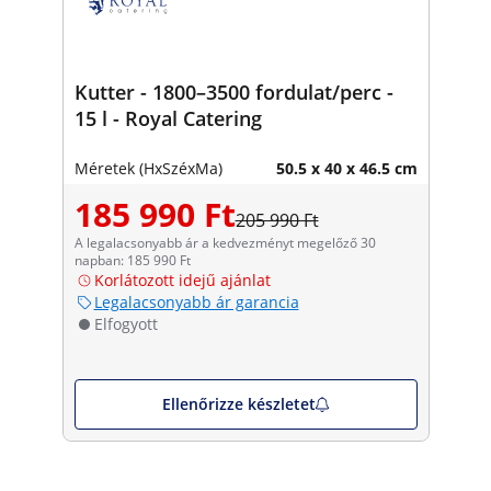
Kutter - 1800–3500 fordulat/perc -
15 l - Royal Catering
Méretek (HxSzéxMa)
50.5 x 40 x 46.5 cm
185 990 Ft
205 990 Ft
A legalacsonyabb ár a kedvezményt megelőző 30
napban: 185 990 Ft
Korlátozott idejű ajánlat
Legalacsonyabb ár garancia
Elfogyott
Ellenőrizze készletet