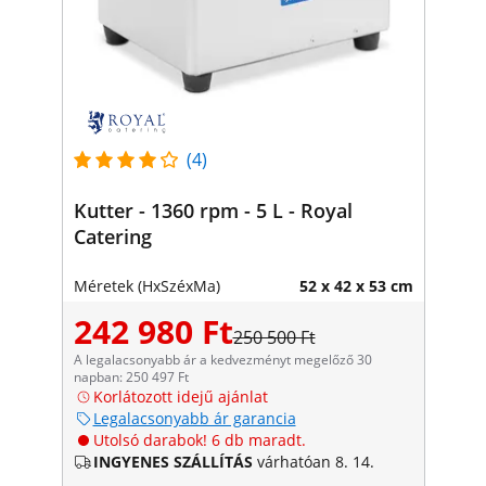
(4)
Kutter - 1360 rpm - 5 L - Royal
Catering
Méretek (HxSzéxMa)
52 x 42 x 53 cm
242 980 Ft
250 500 Ft
A legalacsonyabb ár a kedvezményt megelőző 30
napban: 250 497 Ft
Korlátozott idejű ajánlat
Legalacsonyabb ár garancia
Utolsó darabok! 6 db maradt.
INGYENES SZÁLLÍTÁS
várhatóan 8. 14.