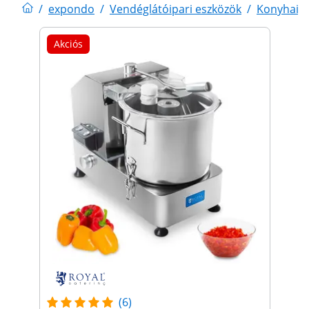
/
expondo
/
Vendéglátóipari eszközök
/
Konyhai 
Akciós
(6)