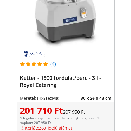
(4)
Kutter - 1500 fordulat/perc - 3 l -
Royal Catering
Méretek (HxSzéxMa)
30 x 26 x 43 cm
201 710 Ft
207 950 Ft
A legalacsonyabb ár a kedvezményt megelőző 30
napban: 207 950 Ft
Korlátozott idejű ajánlat