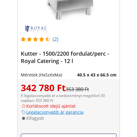
(2)
Kutter - 1500/2200 fordulat/perc -
Royal Catering - 12 l
Méretek (HxSzéxMa)
40.5 x 43 x 66.5 cm
342 780 Ft
353 380 Ft
A legalacsonyabb ár a kedvezményt megelőző 30
napban: 353 380 Ft
Korlátozott idejű ajánlat
Legalacsonyabb ár garancia
Elfogyott