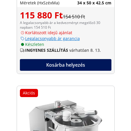
Méretek (HxSzéxMa)
34 x 50 x 42.5 cm
115 880 Ft
154 510 Ft
A legalacsonyabb ár a kedvezményt megelőző 30
napban: 154 510 Ft
Korlátozott idejű ajánlat
Legalacsonyabb ár garancia
Készleten
INGYENES SZÁLLÍTÁS
várhatóan 8. 13.
Kosárba helyezés
Akciós