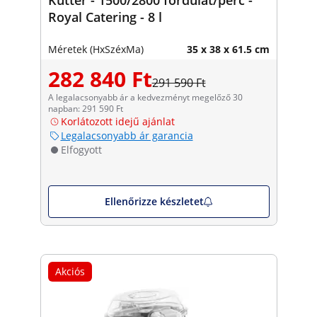
Royal Catering - 8 l
Méretek (HxSzéxMa)
35 x 38 x 61.5 cm
282 840 Ft
291 590 Ft
A legalacsonyabb ár a kedvezményt megelőző 30
napban: 291 590 Ft
Korlátozott idejű ajánlat
Legalacsonyabb ár garancia
Elfogyott
Ellenőrizze készletet
Akciós