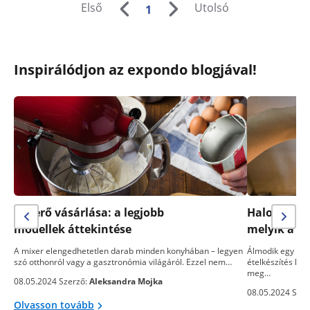
Első
Utolsó
1
Inspirálódjon az expondo blogjával!
Keverő vásárlása: a legjobb
Halogén sü
modellek áttekintése
melyik a j
A mixer elengedhetetlen darab minden konyhában – legyen
Álmodik egy telj
szó otthonról vagy a gasztronómia világáról. Ezzel nem…
ételkészítés kön
meg…
08.05.2024 Szerző:
Aleksandra Mojka
08.05.2024 Szer
Olvasson tovább