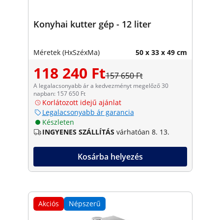
Konyhai kutter gép - 12 liter
Méretek (HxSzéxMa)
50 x 33 x 49 cm
118 240 Ft
157 650 Ft
A legalacsonyabb ár a kedvezményt megelőző 30
napban: 157 650 Ft
Korlátozott idejű ajánlat
Legalacsonyabb ár garancia
Készleten
INGYENES SZÁLLÍTÁS
várhatóan 8. 13.
Kosárba helyezés
Akciós
Népszerű