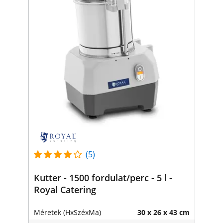
(5)
Kutter - 1500 fordulat/perc - 5 l -
Royal Catering
Méretek (HxSzéxMa)
30 x 26 x 43 cm