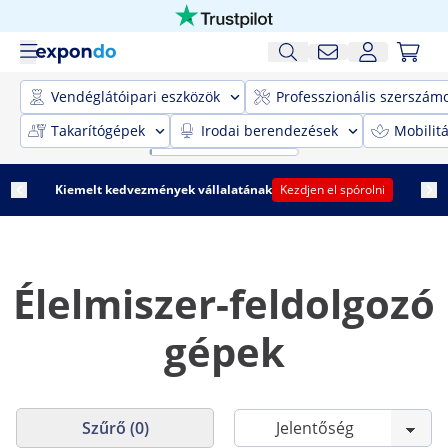
Vendéglátóipari eszközök
Professzionális szerszám
Takarítógépek
Irodai berendezések
Mobilit
Kiemelt kedvezmények vállalatának
Kezdjen el spórolni
Élelmiszer-feldolgozó
gépek
Szűrő (0)