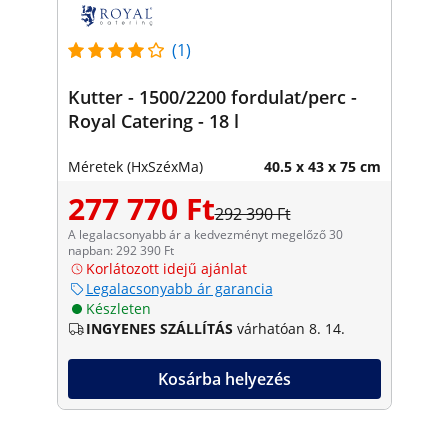
(1)
Kutter - 1500/2200 fordulat/perc -
Royal Catering - 18 l
Méretek (HxSzéxMa)
40.5 x 43 x 75 cm
277 770 Ft
292 390 Ft
A legalacsonyabb ár a kedvezményt megelőző 30
napban: 292 390 Ft
Korlátozott idejű ajánlat
Legalacsonyabb ár garancia
Készleten
INGYENES SZÁLLÍTÁS
várhatóan 8. 14.
Kosárba helyezés