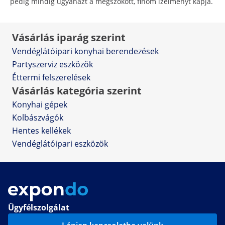
pedig mindig ugyanazt a megszokott, finom ízélményt kapja.
Vásárlás iparág szerint
Vendéglátóipari konyhai berendezések
Partyszerviz eszközök
Éttermi felszerelések
Vásárlás kategória szerint
Konyhai gépek
Kolbászvágók
Hentes kellékek
Vendéglátóipari eszközök
Ügyfélszolgálat