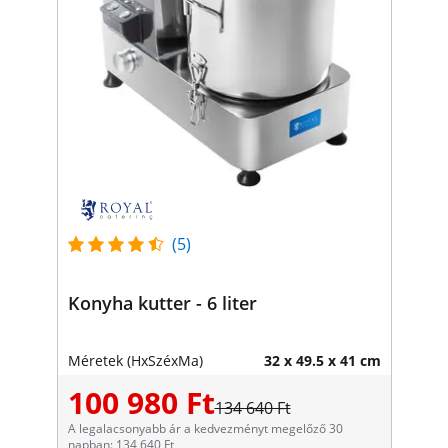
(5)
Konyha kutter - 6 liter
Méretek (HxSzéxMa)
32 x 49.5 x 41 cm
100 980 Ft
134 640 Ft
A legalacsonyabb ár a kedvezményt megelőző 30
napban: 134 640 Ft