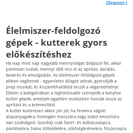
Olvasson to
Élelmiszer-feldolgozó
gépek - kutterek gyors
előkészítéshez
Ha nap mint nap nagyobb mennyiséget dolgozol fel, akkor
pontosan tudod, mennyi időt visz el az aprítás, darálás,
keverés és emulgeálás. Az élelmiszer-feldolgozó gépek
ebben segítenek - egyenletes állagot adnak, gyorsítják a
prep munkát, és kiszámíthatóbbá teszik a végeredményt.
Ebben a kategóriában a legfontosabb szereplők a konyhai
kutter gépek, amelyek egyetlen eszközben hozzák össze az
aprítást és a krémesítést.
A kutter különösen akkor jön jól, ha finomra vágott
alapanyagokra, homogén masszára vagy stabil emulzióra
van szükséged. Gondolj csak fasírt- és kolbászalapra,
pástétomra, halas töltelékekre, zöldségkrémekre, fűszervajra,