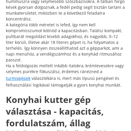
hummuszra vagy selymesebb szószbázisokra. A tálban forgó
kések gyorsan dolgoznak, a fedél pedig segít tisztán tartani a
munkaterületet, miközben te a következő feladatra
koncentrálsz.
A kategória több méretet is lefed, így nem kell
kompromisszumot kötnöd a kapacitásban. Találsz kompakt,
pultbarát megoldást kisebb adagokhoz, és nagyobb, 9–12
liter körüli, illetve akár 18 literes gépet is, ha folyamatos a
terhelés. Így könnyen összeállíthatod azt a gépparkot, ami a
napi menühöz, a vendégszámhoz és a konyhád ritmusához
passzol.
Ha a feldolgozás mellett inkább italokra, krémlevesekre vagy
selymes pürékre fókuszálsz, érdemes ránézned a
turmixgépek
választékára is, mert más típusú pengével és
felhasználási logikával támogatják a gyors konyhai munkát.
Konyhai kutter gép
választása - kapacitás,
fordulatszám, állag