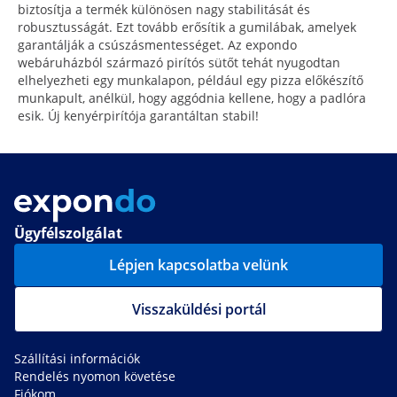
biztosítja a termék különösen nagy stabilitását és
robusztusságát. Ezt tovább erősítik a gumilábak, amelyek
garantálják a csúszásmentességet. Az expondo
webáruházból származó pirítós sütőt tehát nyugodtan
elhelyezheti egy munkalapon, például egy pizza előkészítő
munkapult, anélkül, hogy aggódnia kellene, hogy a padlóra
esik. Új kenyérpirítója garantáltan stabil!
Ügyfélszolgálat
Lépjen kapcsolatba velünk
Visszaküldési portál
Szállítási információk
Rendelés nyomon követése
Fiókom