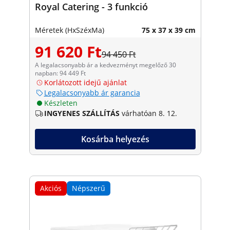
Royal Catering - 3 funkció
Méretek (HxSzéxMa)
75 x 37 x 39 cm
91 620 Ft
94 450 Ft
A legalacsonyabb ár a kedvezményt megelőző 30
napban: 94 449 Ft
Korlátozott idejű ajánlat
Legalacsonyabb ár garancia
Készleten
INGYENES SZÁLLÍTÁS
várhatóan 8. 12.
Kosárba helyezés
Akciós
Népszerű