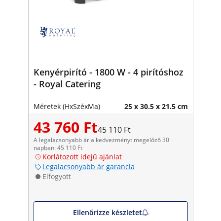
Kenyérpirító - 1800 W - 4 pirítóshoz
- Royal Catering
Méretek (HxSzéxMa)
25 x 30.5 x 21.5 cm
43 760 Ft
45 110 Ft
A legalacsonyabb ár a kedvezményt megelőző 30
napban: 45 110 Ft
Korlátozott idejű ajánlat
Legalacsonyabb ár garancia
Elfogyott
Ellenőrizze készletet