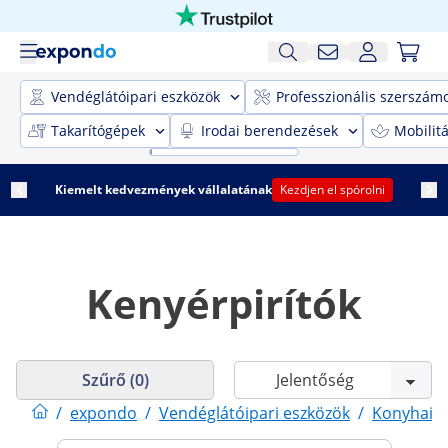
Vendéglátóipari eszközök
Professzionális szerszám
Takarítógépek
Irodai berendezések
Mobilit
Kiemelt kedvezmények vállalatának
Kezdjen el spórolni
Kenyérpirítók
Szűrő (0)
/
expondo
/
Vendéglátóipari eszközök
/
Konyhai 