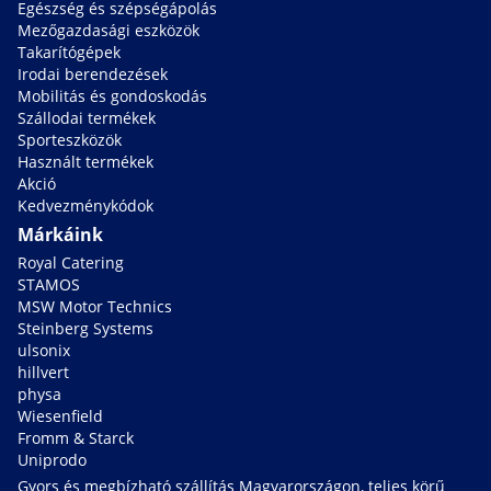
Egészség és szépségápolás
Mezőgazdasági eszközök
Takarítógépek
Irodai berendezések
Mobilitás és gondoskodás
Szállodai termékek
Sporteszközök
Használt termékek
Akció
Kedvezménykódok
Márkáink
Royal Catering
STAMOS
MSW Motor Technics
Steinberg Systems
ulsonix
hillvert
physa
Wiesenfield
Fromm & Starck
Uniprodo
Gyors és megbízható szállítás Magyarországon, teljes körű