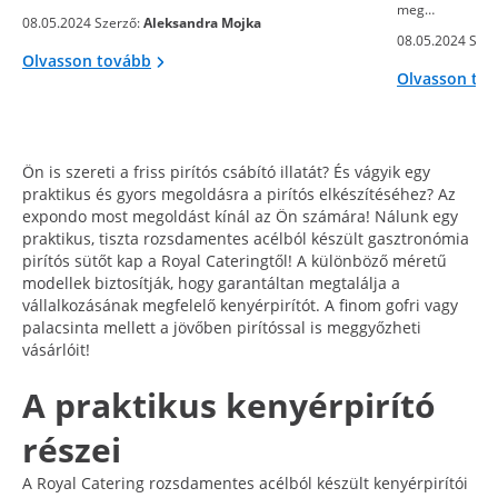
meg…
08.05.2024 Szerző:
Aleksandra Mojka
08.05.2024 Szer
Olvasson tovább
Olvasson to
Ön is szereti a friss pirítós csábító illatát? És vágyik egy
praktikus és gyors megoldásra a pirítós elkészítéséhez? Az
expondo most megoldást kínál az Ön számára! Nálunk egy
praktikus, tiszta rozsdamentes acélból készült gasztronómia
pirítós sütőt kap a Royal Cateringtől! A különböző méretű
modellek biztosítják, hogy garantáltan megtalálja a
vállalkozásának megfelelő kenyérpirítót. A finom gofri vagy
palacsinta mellett a jövőben pirítóssal is meggyőzheti
vásárlóit!
A praktikus kenyérpirító
részei
A Royal Catering rozsdamentes acélból készült kenyérpirítói