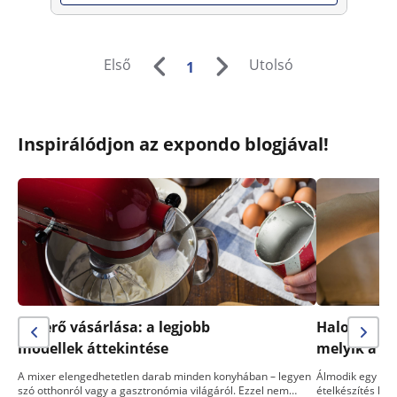
Első
Utolsó
1
Inspirálódjon az expondo blogjával!
Keverő vásárlása: a legjobb
Halogén sü
modellek áttekintése
melyik a j
A mixer elengedhetetlen darab minden konyhában – legyen
Álmodik egy telj
szó otthonról vagy a gasztronómia világáról. Ezzel nem…
ételkészítés kön