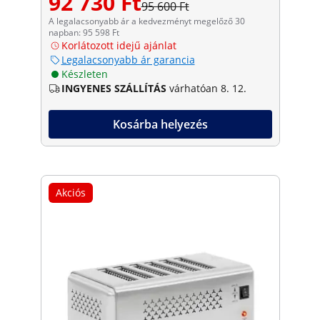
92 730 Ft
95 600 Ft
A legalacsonyabb ár a kedvezményt megelőző 30
napban: 95 598 Ft
Korlátozott idejű ajánlat
Legalacsonyabb ár garancia
Készleten
INGYENES SZÁLLÍTÁS
várhatóan 8. 12.
Kosárba helyezés
Akciós