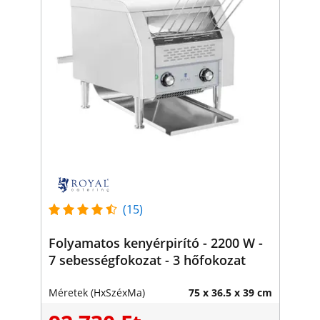
(15)
Folyamatos kenyérpirító - 2200 W -
7 sebességfokozat - 3 hőfokozat
Méretek (HxSzéxMa)
75 x 36.5 x 39 cm