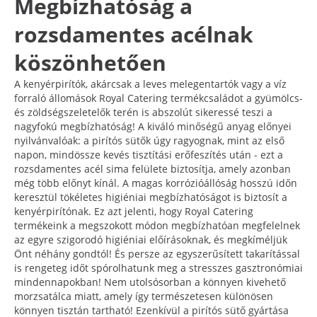
Megbízhatóság a
rozsdamentes acélnak
köszönhetően
A kenyérpirítók, akárcsak a leves melegentartók vagy a víz
forraló állomások Royal Catering termékcsaládot a gyümölcs-
és zöldségszeletelők terén is abszolút sikeressé teszi a
nagyfokú megbízhatóság! A kiváló minőségű anyag előnyei
nyilvánvalóak: a pirítós sütők úgy ragyognak, mint az első
napon, mindössze kevés tisztítási erőfeszítés után - ezt a
rozsdamentes acél sima felülete biztosítja, amely azonban
még több előnyt kínál. A magas korrózióállóság hosszú időn
keresztül tökéletes higiéniai megbízhatóságot is biztosít a
kenyérpirítónak. Ez azt jelenti, hogy Royal Catering
termékeink a megszokott módon megbízhatóan megfelelnek
az egyre szigorodó higiéniai előírásoknak, és megkíméljük
Önt néhány gondtól! És persze az egyszerűsített takarítással
is rengeteg időt spórolhatunk meg a stresszes gasztronómiai
mindennapokban! Nem utolsósorban a könnyen kivehető
morzsatálca miatt, amely így természetesen különösen
könnyen tisztán tartható! Ezenkívül a pirítós sütő gyártása