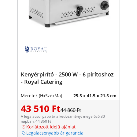
Kenyérpirító - 2500 W - 6 pirítoshoz
- Royal Catering
Méretek (HxSzéxMa)
25.5 x 41.5 x 21.5 cm
43 510 Ft
44 860 Ft
A legalacsonyabb ár a kedvezményt megelőző 30
napban: 44 860 Ft
Korlátozott idejű ajánlat
Legalacsonyabb ár garancia