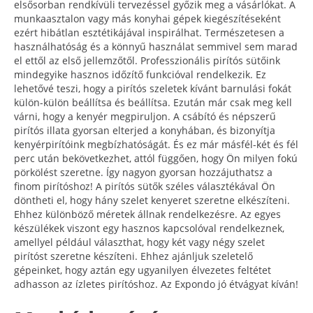
elsősorban rendkívüli tervezéssel győzik meg a vásárlókat. A
munkaasztalon vagy más konyhai gépek kiegészítéseként
ezért hibátlan esztétikájával inspirálhat. Természetesen a
használhatóság és a könnyű használat semmivel sem marad
el ettől az első jellemzőtől. Professzionális pirítós sütőink
mindegyike hasznos időzítő funkcióval rendelkezik. Ez
lehetővé teszi, hogy a pirítós szeletek kívánt barnulási fokát
külön-külön beállítsa és beállítsa. Ezután már csak meg kell
várni, hogy a kenyér megpiruljon. A csábító és népszerű
pirítós illata gyorsan elterjed a konyhában, és bizonyítja
kenyérpirítóink megbízhatóságát. És ez már másfél-két és fél
perc után bekövetkezhet, attól függően, hogy Ön milyen fokú
pörkölést szeretne. Így nagyon gyorsan hozzájuthatsz a
finom pirítóshoz! A pirítós sütők széles választékával Ön
döntheti el, hogy hány szelet kenyeret szeretne elkészíteni.
Ehhez különböző méretek állnak rendelkezésre. Az egyes
készülékek viszont egy hasznos kapcsolóval rendelkeznek,
amellyel például választhat, hogy két vagy négy szelet
pirítóst szeretne készíteni. Ehhez ajánljuk szeletelő
gépeinket, hogy aztán egy ugyanilyen élvezetes feltétet
adhasson az ízletes pirítóshoz. Az Expondo jó étvágyat kíván!