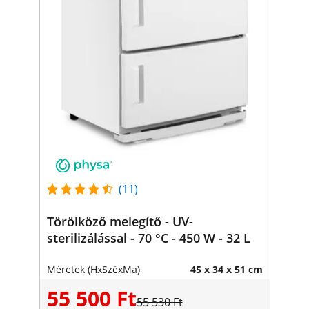
(11)
Törölköző melegítő - UV-
sterilizálással - 70 °C - 450 W - 32 L
Méretek (HxSzéxMa)
45 x 34 x 51 cm
55 500 Ft
55 530 Ft