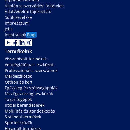
Általános szerződési feltételek
Adatvédelmi tájékoztató
Sütik kezelése
Impresszum
Jobs
Inspiraciok
Blog
Termékeink
Visszahívott termékek
Vendéglátóipari eszközök
Professzionális szerszámok
Mérőeszközök
Otthon és kert
Egészség és szépségápolás
Mezőgazdasági eszközök
Takarítógépek
Irodai berendezések
Mobilitás és gondoskodás
Szállodai termékek
Sporteszközök
Használt termékek