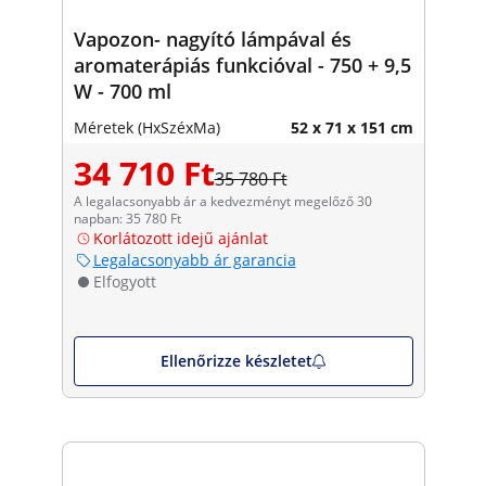
Vapozon- nagyító lámpával és
aromaterápiás funkcióval - 750 + 9,5
W - 700 ml
Méretek (HxSzéxMa)
52 x 71 x 151 cm
34 710 Ft
35 780 Ft
A legalacsonyabb ár a kedvezményt megelőző 30
napban: 35 780 Ft
Korlátozott idejű ajánlat
Legalacsonyabb ár garancia
Elfogyott
Ellenőrizze készletet