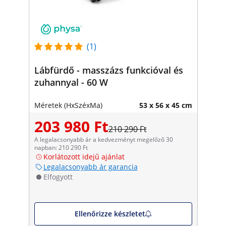
(1)
Lábfürdő - masszázs funkcióval és
zuhannyal - 60 W
Méretek (HxSzéxMa)
53 x 56 x 45 cm
203 980 Ft
210 290 Ft
A legalacsonyabb ár a kedvezményt megelőző 30
napban: 210 290 Ft
Korlátozott idejű ajánlat
Legalacsonyabb ár garancia
Elfogyott
Ellenőrizze készletet