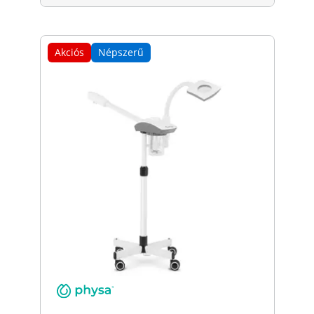
Akciós
Népszerű