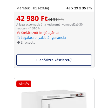
Méretek (HxSzéxMa)
45 x 29 x 35 cm
42 980 Ft
44 310 Ft
A legalacsonyabb ár a kedvezményt megelőző 30
napban: 44 310 Ft
Korlátozott idejű ajánlat
Legalacsonyabb ár garancia
Elfogyott
Ellenőrizze készletet
Akciós