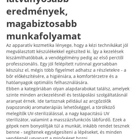
eredmények,
magabiztosabb
munkafolyamat
Az apparatív kozmetika lényege, hogy a kézi technikákat jól
megválasztott készülékekkel egészíted ki. Így a kezelések
kiszámíthatóbbak, a vendégélmény pedig az első perctől
professzionális. Egy jól felépített rutinnal gyorsabban
készülsz el, mégis több figyelmet adhatsz a részletekre - a
bőr előkészítésére, a higiéniára, a komfortérzetre és a
hatóanyagok optimális felhasználására.
Ebben a kategóriában olyan alapdarabokat találsz, amelyek
szinte minden arckezelésnél és testápolási szolgáltatásnál
aranyat érnek. Ide tartoznak például az arcgőzölők
(vapozonok) aromaterápiás lehetőséggel, a törölköző
melegítők UV-sterilizálással, a nagy kapacitású UV
sterilizátor, valamint a masszázsfunkciós lábfürdő. Ezek a
gépek nem bonyolítják túl a munkát, inkább rendet tesznek
benne - segítenek egységesíteni a lépéseket, és minden
vendégnél ugyanazt a minőséget hozni.