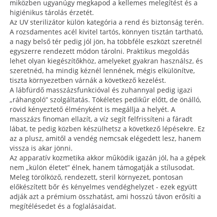
miközben ugyanúgy megkapod a kellemes melegítést és a
higiénikus tárolás érzetét.
Az UV sterilizátor külön kategória a rend és biztonság terén.
A rozsdamentes acél kivitel tartós, könnyen tisztán tartható,
a nagy belső tér pedig jól jön, ha többféle eszközt szeretnél
egyszerre rendezett módon tárolni. Praktikus megoldás
lehet olyan kiegészítőkhöz, amelyeket gyakran használsz, és
szeretnéd, ha mindig kéznél lennének, mégis elkülönítve,
tiszta környezetben várnák a következő kezelést.
A lábfürdő masszázsfunkcióval és zuhannyal pedig igazi
„ráhangoló” szolgáltatás. Tökéletes pedikűr előtt, de önálló,
rövid kényeztető élményként is megállja a helyét. A
masszázs finoman ellazít, a víz segít felfrissíteni a fáradt
lábat, te pedig közben készülhetsz a következő lépésekre. Ez
az a plusz, amitől a vendég nemcsak elégedett lesz, hanem
vissza is akar jönni.
Az apparatív kozmetika akkor működik igazán jól, ha a gépek
nem „külön életet” élnek, hanem támogatják a stílusodat.
Meleg törölköző, rendezett, steril környezet, pontosan
előkészített bőr és kényelmes vendéghelyzet - ezek együtt
adják azt a prémium összhatást, ami hosszú távon erősíti a
megítélésedet és a foglalásaidat.