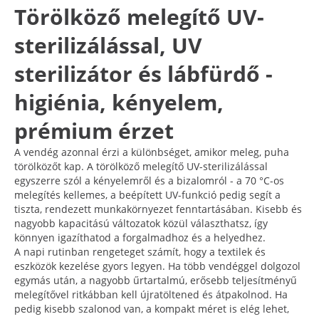
Törölköző melegítő UV-
sterilizálással, UV
sterilizátor és lábfürdő -
higiénia, kényelem,
prémium érzet
A vendég azonnal érzi a különbséget, amikor meleg, puha
törölközőt kap. A törölköző melegítő UV-sterilizálással
egyszerre szól a kényelemről és a bizalomról - a 70 °C-os
melegítés kellemes, a beépített UV-funkció pedig segít a
tiszta, rendezett munkakörnyezet fenntartásában. Kisebb és
nagyobb kapacitású változatok közül választhatsz, így
könnyen igazíthatod a forgalmadhoz és a helyedhez.
A napi rutinban rengeteget számít, hogy a textilek és
eszközök kezelése gyors legyen. Ha több vendéggel dolgozol
egymás után, a nagyobb űrtartalmú, erősebb teljesítményű
melegítővel ritkábban kell újratöltened és átpakolnod. Ha
pedig kisebb szalonod van, a kompakt méret is elég lehet,