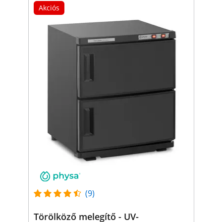
Akciós
(9)
Törölköző melegítő - UV-