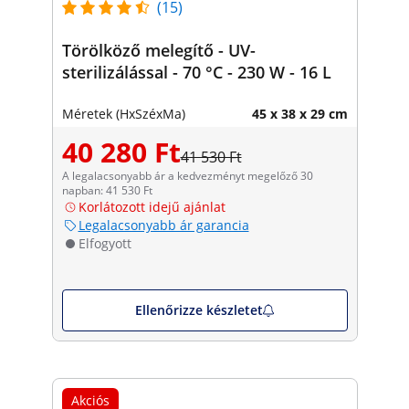
(15)
Törölköző melegítő - UV-
sterilizálással - 70 °C - 230 W - 16 L
Méretek (HxSzéxMa)
45 x 38 x 29 cm
40 280 Ft
41 530 Ft
A legalacsonyabb ár a kedvezményt megelőző 30
napban: 41 530 Ft
Korlátozott idejű ajánlat
Legalacsonyabb ár garancia
Elfogyott
Ellenőrizze készletet
Akciós