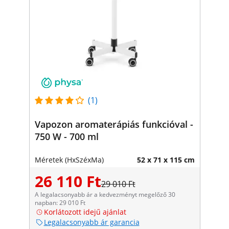
(1)
Vapozon aromaterápiás funkcióval -
750 W - 700 ml
Méretek (HxSzéxMa)
52 x 71 x 115 cm
26 110 Ft
29 010 Ft
A legalacsonyabb ár a kedvezményt megelőző 30
napban: 29 010 Ft
Korlátozott idejű ajánlat
Legalacsonyabb ár garancia