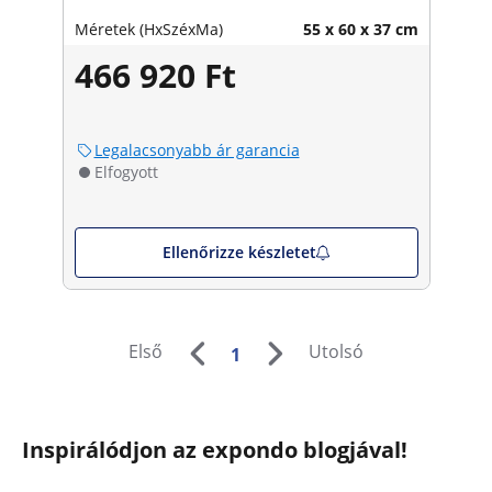
Méretek (HxSzéxMa)
55 x 60 x 37 cm
466 920 Ft
Legalacsonyabb ár garancia
Elfogyott
Ellenőrizze készletet
Első
Utolsó
1
Inspirálódjon az expondo blogjával!