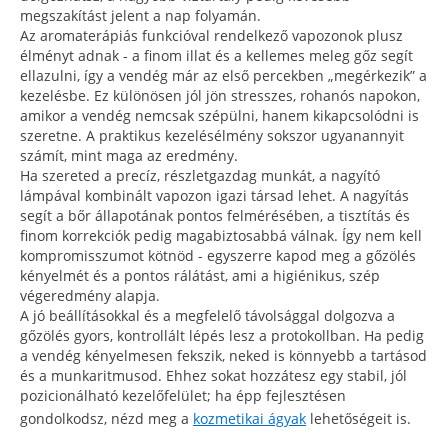
megszakítást jelent a nap folyamán.
Az aromaterápiás funkcióval rendelkező vapozonok plusz
élményt adnak - a finom illat és a kellemes meleg gőz segít
ellazulni, így a vendég már az első percekben „megérkezik” a
kezelésbe. Ez különösen jól jön stresszes, rohanós napokon,
amikor a vendég nemcsak szépülni, hanem kikapcsolódni is
szeretne. A praktikus kezelésélmény sokszor ugyanannyit
számít, mint maga az eredmény.
Ha szereted a precíz, részletgazdag munkát, a nagyító
lámpával kombinált vapozon igazi társad lehet. A nagyítás
segít a bőr állapotának pontos felmérésében, a tisztítás és
finom korrekciók pedig magabiztosabbá válnak. Így nem kell
kompromisszumot kötnöd - egyszerre kapod meg a gőzölés
kényelmét és a pontos rálátást, ami a higiénikus, szép
végeredmény alapja.
A jó beállításokkal és a megfelelő távolsággal dolgozva a
gőzölés gyors, kontrollált lépés lesz a protokollban. Ha pedig
a vendég kényelmesen fekszik, neked is könnyebb a tartásod
és a munkaritmusod. Ehhez sokat hozzátesz egy stabil, jól
pozicionálható kezelőfelület; ha épp fejlesztésen
gondolkodsz, nézd meg a
kozmetikai ágyak
lehetőségeit is.