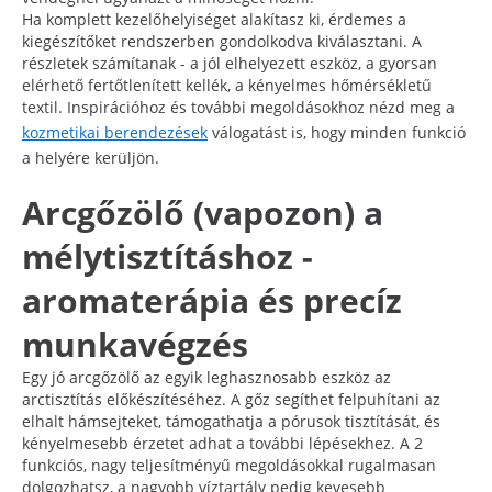
Ha komplett kezelőhelyiséget alakítasz ki, érdemes a
kiegészítőket rendszerben gondolkodva kiválasztani. A
részletek számítanak - a jól elhelyezett eszköz, a gyorsan
elérhető fertőtlenített kellék, a kényelmes hőmérsékletű
textil. Inspirációhoz és további megoldásokhoz nézd meg a
kozmetikai berendezések
válogatást is, hogy minden funkció
a helyére kerüljön.
Arcgőzölő (vapozon) a
mélytisztításhoz -
aromaterápia és precíz
munkavégzés
Egy jó arcgőzölő az egyik leghasznosabb eszköz az
arctisztítás előkészítéséhez. A gőz segíthet felpuhítani az
elhalt hámsejteket, támogathatja a pórusok tisztítását, és
kényelmesebb érzetet adhat a további lépésekhez. A 2
funkciós, nagy teljesítményű megoldásokkal rugalmasan
dolgozhatsz, a nagyobb víztartály pedig kevesebb