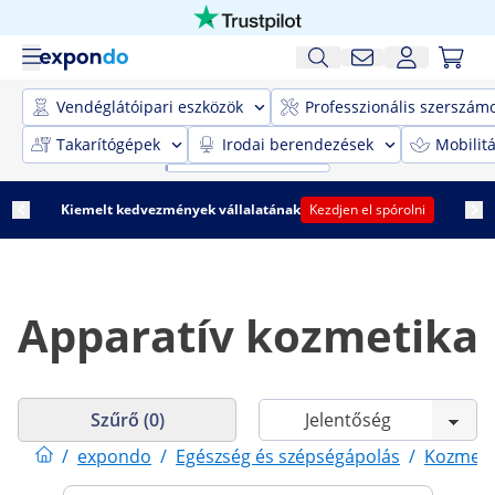
Vendéglátóipari eszközök
Professzionális szerszám
Takarítógépek
Irodai berendezések
Mobilit
Kiemelt kedvezmények vállalatának
Kezdjen el spórolni
Apparatív kozmetika
Szűrő (0)
/
expondo
/
Egészség és szépségápolás
/
Kozmeti