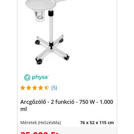
(5)
Arcgőzölő - 2 funkció - 750 W - 1.000
ml
Méretek (HxSzéxMa)
76 x 52 x 115 cm