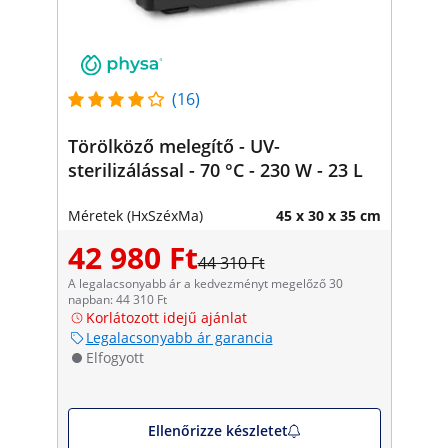
(16)
Törölköző melegítő - UV-
sterilizálással - 70 °C - 230 W - 23 L
Méretek (HxSzéxMa)
45 x 30 x 35 cm
42 980 Ft
44 310 Ft
A legalacsonyabb ár a kedvezményt megelőző 30
napban: 44 310 Ft
Korlátozott idejű ajánlat
Legalacsonyabb ár garancia
Elfogyott
Ellenőrizze készletet