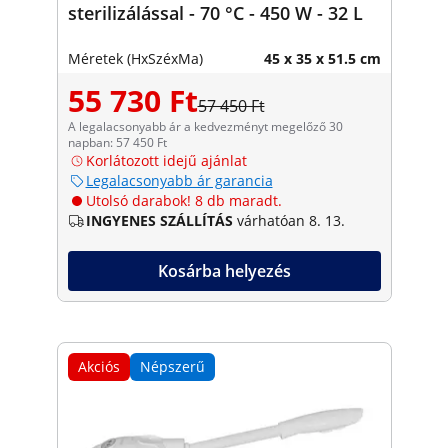
sterilizálással - 70 °C - 450 W - 32 L
Méretek (HxSzéxMa)
45 x 35 x 51.5 cm
55 730 Ft
57 450 Ft
A legalacsonyabb ár a kedvezményt megelőző 30
napban: 57 450 Ft
Korlátozott idejű ajánlat
Legalacsonyabb ár garancia
Utolsó darabok! 8 db maradt.
INGYENES SZÁLLÍTÁS
várhatóan 8. 13.
Kosárba helyezés
Akciós
Népszerű