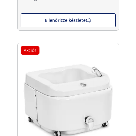
Ellenőrizze készletet
Akciós