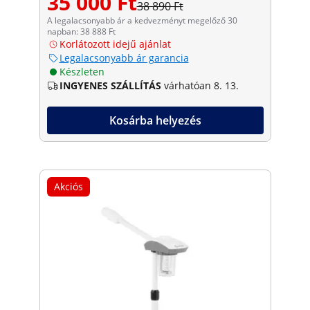
35 000 Ft
38 890 Ft
A legalacsonyabb ár a kedvezményt megelőző 30
napban: 38 888 Ft
Korlátozott idejű ajánlat
Legalacsonyabb ár garancia
Készleten
INGYENES SZÁLLÍTÁS
várhatóan 8. 13.
Kosárba helyezés
Akciós