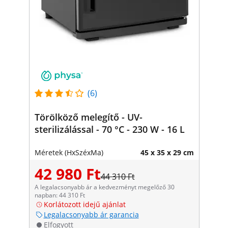
(6)
Törölköző melegítő - UV-
sterilizálással - 70 °C - 230 W - 16 L
Méretek (HxSzéxMa)
45 x 35 x 29 cm
42 980 Ft
44 310 Ft
A legalacsonyabb ár a kedvezményt megelőző 30
napban: 44 310 Ft
Korlátozott idejű ajánlat
Legalacsonyabb ár garancia
Elfogyott