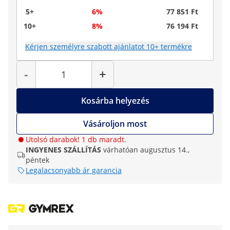
5+
6%
77 851 Ft
10+
8%
76 194 Ft
Kérjen személyre szabott ajánlatot 10+ termékre
Mennyiség
-
+
Kosárba helyezés
Vásároljon most
Utolsó darabok! 1 db maradt.
INGYENES SZÁLLÍTÁS
várhatóan augusztus 14.,
péntek
Legalacsonyabb ár garancia