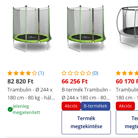
(1)
(0)
82 820 Ft
66 256 Ft
60 170 
Trambulin - Ø 244 x
B-termék Trambulin -
Trambulin
180 cm - 80 kg - háló
Ø 244 x 180 cm - 80
180 cm - 
- fekete/zöld
kg - háló - fekete/zöld
háló - fe
Akciós
B-termékek
Akciós
Jelenleg
megjelenített
Termék
Te
megtekintése
megte