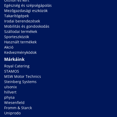
Otthon és kert
Egészség és szépségápolás
Mezőgazdasági eszközök
Takarítógépek
Irodai berendezések
Mobilitás és gondoskodás
Szállodai termékek
Sporteszközök
Használt termékek
Akció
Kedvezménykódok
Márkáink
Royal Catering
STAMOS
MSW Motor Technics
Steinberg Systems
ulsonix
hillvert
physa
Wiesenfield
Fromm & Starck
Uniprodo