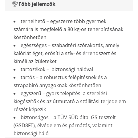
Főbb jellemzők
terhelhető – egyszerre több gyermek
számára is megfelelő a 80 kg-os teherbírásának
köszönhetően
egészséges – szabadtéri szórakozás, amely
kalóriát éget, erősíti a szív- és érrendszert és
kíméli az ízületeket
tartozékok – biztonsági hálóval
tartós – a robusztus felépítésnek és a
strapabíró anyagoknak köszönhetően
egyszerű – gyors telepítés: a szerelési
kiegészítők és az útmutató a szállítási terjedelem
részét képezik
biztonságos – a TÜV SÜD által GS-tesztelt
(GSD8FT), élvédelem és párnázás, valamint
biztonsági háló