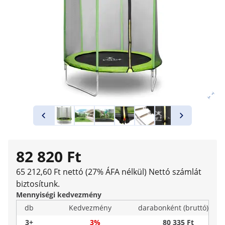
82 820 Ft
65 212,60 Ft nettó (27% ÁFA nélkül)
Nettó számlát
biztosítunk.
Mennyiségi kedvezmény
db
Kedvezmény
darabonként (bruttó)
3+
3%
80 335 Ft