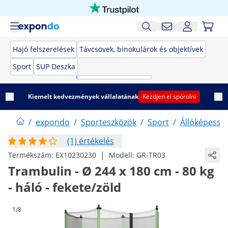
Hajó felszerelések
Távcsövek, binokulárok és objektívek
Sport
SUP Deszka
Kiemelt kedvezmények vállalatának
Kezdjen el spórolni
/
expondo
/
Sporteszközök
/
Sport
/
Állóképessé
(1) értékelés
|
Termékszám:
EX10230230
Modell:
GR-TR03
Trambulin - Ø 244 x 180 cm - 80 kg
- háló - fekete/zöld
1/8