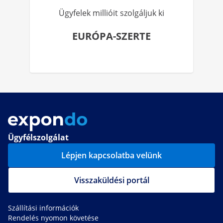
Ügyfelek millióit szolgáljuk ki
EURÓPA-SZERTE
Ügyfélszolgálat
Lépjen kapcsolatba velünk
Visszaküldési portál
Szállítási információk
Rendelés nyomon követése