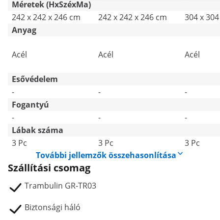
Méretek (HxSzéxMa)
242 x 242 x 246 cm
242 x 242 x 246 cm
304 x 304
Anyag
Acél
Acél
Acél
Esővédelem
-
-
-
Fogantyú
-
-
-
Lábak száma
3 Pc
3 Pc
3 Pc
További jellemzők összehasonlítása
Szállítási csomag
Trambulin GR-TR03
Biztonsági háló