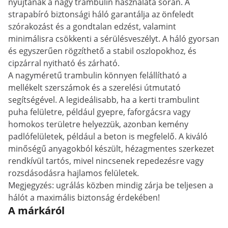
nyújtanak a nagy trambulin használata során. A
strapabíró biztonsági háló garantálja az önfeledt
szórakozást és a gondtalan edzést, valamint
minimálisra csökkenti a sérülésveszélyt. A háló gyorsan
és egyszerűen rögzíthető a stabil oszlopokhoz, és
cipzárral nyitható és zárható.
A nagyméretű trambulin könnyen felállítható a
mellékelt szerszámok és a szerelési útmutató
segítségével. A legideálisabb, ha a kerti trambulint
puha felületre, például gyepre, faforgácsra vagy
homokos területre helyezzük, azonban kemény
padlófelületek, például a beton is megfelelő. A kiváló
minőségű anyagokból készült, hézagmentes szerkezet
rendkívül tartós, mivel nincsenek repedezésre vagy
rozsdásodásra hajlamos felületek.
Megjegyzés: ugrálás közben mindig zárja be teljesen a
hálót a maximális biztonság érdekében!
A márkáról