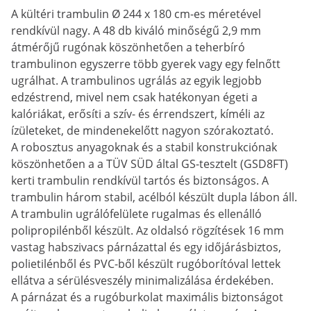
A kültéri trambulin Ø 244 x 180 cm-es méretével
rendkívül nagy. A 48 db kiváló minőségű 2,9 mm
átmérőjű rugónak köszönhetően a teherbíró
trambulinon egyszerre több gyerek vagy egy felnőtt
ugrálhat. A trambulinos ugrálás az egyik legjobb
edzéstrend, mivel nem csak hatékonyan égeti a
kalóriákat, erősíti a szív- és érrendszert, kíméli az
ízületeket, de mindenekelőtt nagyon szórakoztató.
A robosztus anyagoknak és a stabil konstrukciónak
köszönhetően a a TÜV SÜD által GS-tesztelt (GSD8FT)
kerti trambulin rendkívül tartós és biztonságos. A
trambulin három stabil, acélból készült dupla lábon áll.
A trambulin ugrálófelülete rugalmas és ellenálló
polipropilénből készült. Az oldalsó rögzítések 16 mm
vastag habszivacs párnázattal és egy időjárásbiztos,
polietilénből és PVC-ből készült rugóborítóval lettek
ellátva a sérülésveszély minimalizálása érdekében.
A párnázat és a rugóburkolat maximális biztonságot