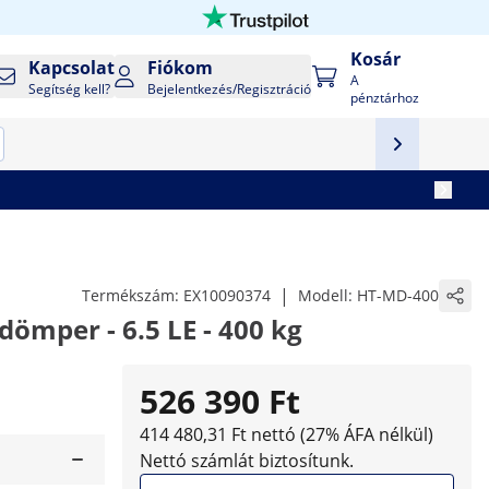
Kosár
Kapcsolat
Fiókom
A
Segítség kell?
Bejelentkezés/Regisztráció
pénztárhoz
|
Termékszám:
EX10090374
Modell:
HT-MD-400
dömper - 6.5 LE - 400 kg
526 390 Ft
414 480,31 Ft nettó (27% ÁFA nélkül)
Nettó számlát biztosítunk.