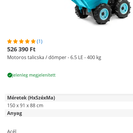
(1)
526 390 Ft
Motoros talicska / dömper - 6.5 LE - 400 kg
Jelenleg megjelenített
Méretek (HxSzéxMa)
150 x 91 x 88 cm
Anyag
Acél