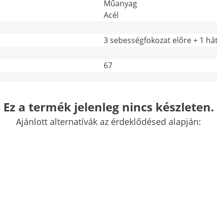
Műanyag
Acél
3 sebességfokozat előre + 1 h
67
-
További jellemzők összehasonlítása
Ez a termék jelenleg nincs készleten.
Ajánlott alternatívák az érdeklődésed alapján:
őséggel
önnyedén szállíthatja a földet, a köveket, a törmeléket, a n