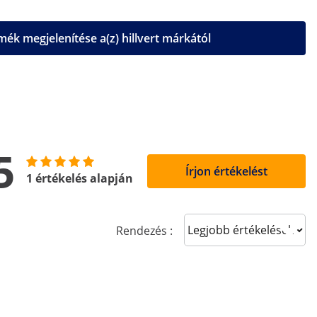
ék megjelenítése a(z) hillvert márkától
5
Írjon értékelést
1 értékelés alapján
Sort reviews
Rendezés :