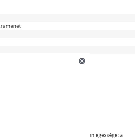
átramenet
övényeket és még sok mást. A termék különlegessége: a