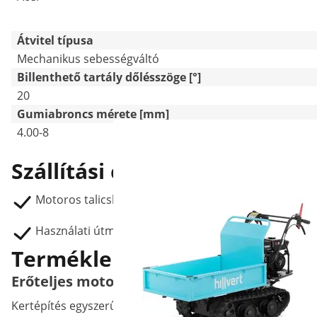
Átvitel típusa
Mechanikus sebességváltó
Billenthető tartály dőlésszöge [°]
20
Gumiabroncs mérete [mm]
4.00-8
Szállítási csomag
Motoros talicska HT-MD-400
Használati útmutató
Termékleírás
Erőteljes motoros talicska 400 kg terhelhet
Kertépítés egyszerűen! A hillvert motoros talicskájával k