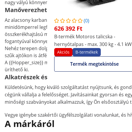
nagy vályú könnyen dönthető, így a kiürítés gyerekjáték.
Manőverezhető, erőteljes és kézzel irányít
Az alacsony karbantartást igénylő mini dömper ideális e
(0)
minidömperrel legfeljebb 400 kg-os terheket mozgathat 
626 392 Ft
összkerékhajtású motoros talicska rendkívül könnyen man
B-termék Motoros talicska -
fogantyúval könnyedén szabályozhatja a haladási irányt.
hernyótalpas - max. 300 kg - 4.1 kW
Nehéz terepen dolgozik? Nem gond. A gumiabroncsok mind
Akciós
B-termékek
szűk ajtókon is átfér.
A {{Hopper_size}} mm-es konténerben bőven van hely a t
Termék megtekintése
üríthető ki.
Alkatrészek és szerviz egy helyen!
Küldetésünk, hogy kiváló szolgáltatást nyújtsunk, és gond
cégünk vállalja a felelősséget. Javításainkat gyorsan és e
minőségi szabványokat alkalmazzuk, így Ön elsőosztályú
Vegye igénybe szakértői ügyfélszolgálati vonalunkat, és 
A márkáról