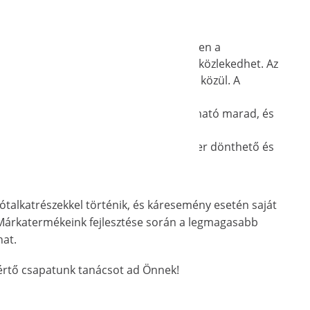
khez. A 6.5 lóerős motornak köszönhetően a
ár 20°-os emelkedőkön is gond nélkül közlekedhet. Az
meneti és az egy hátrameneti fokozat közül. A
ég keskeny utakon is könnyen irányítható marad, és
. A robusztus acélból készült konténer dönthető és
ótalkatrészekkel történik, és káresemény esetén saját
Márkatermékeink fejlesztése során a legmagasabb
hat.
akértő csapatunk tanácsot ad Önnek!