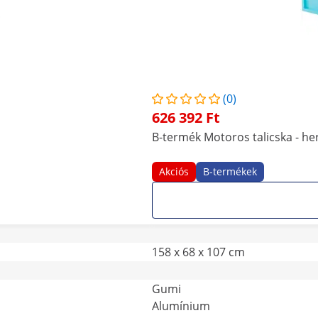
(0)
626 392 Ft
B-termék Motoros talicska - her
Akciós
B-termékek
158 x 68 x 107 cm
Gumi
Alumínium