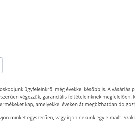
ható
szköz az építőiparba, a mezőgazdaságba vagy kerti projekte
– az összkerékhajtásnak köszönhetően könnyedén a pedig ak
őverezhető. A munkahelyzettől függően válasszon a 3 előre
en felülettel megbirkóznak. A kompakt motoros talicska m
örmelék, homok, szerszámok, kannák és sok más áru számára
oskodjunk ügyfeleinkről még évekkel később is. A vásárlás p
gyszerűen végezzük,
garanciális feltételeinknek
megfelelően. 
 termékeket kap, amelyekkel éveken át megbízhatóan dolgoz
hívjon minket egyszerűen, vagy írjon nekünk egy e-mailt. Sz