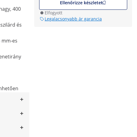
Ellenőrizze készletet
 nagy, 400
Elfogyott
Legalacsonyabb ár garancia
szilárd és
}} mm-es
enetirány
nhetően