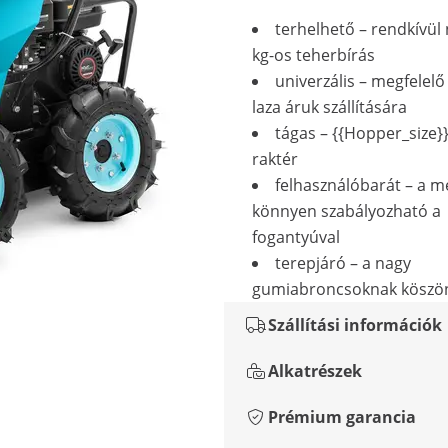
terhelhető – rendkívül
kg-os teherbírás
univerzális – megfelelő 
laza áruk szállítására
tágas – {{Hopper_size
raktér
felhasználóbarát – a m
könnyen szabályozható a
fogantyúval
terepjáró – a nagy
gumiabroncsoknak köszö
Szállítási információk
Alkatrészek
Prémium garancia