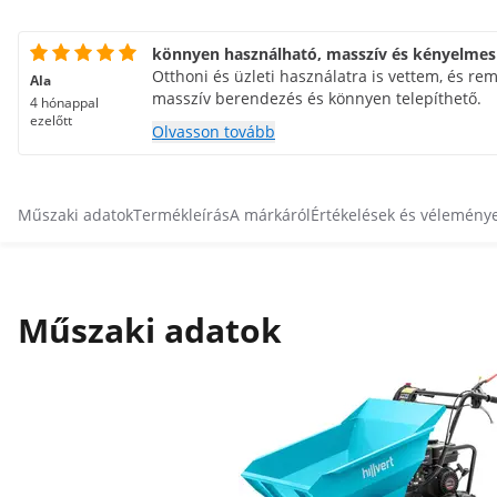
könnyen használható, masszív és kényelmes
Otthoni és üzleti használatra is vettem, és r
Ala
masszív berendezés és könnyen telepíthető.
4 hónappal
ezelőtt
Olvasson tovább
Műszaki adatok
Termékleírás
A márkáról
Értékelések és vélemény
Műszaki adatok