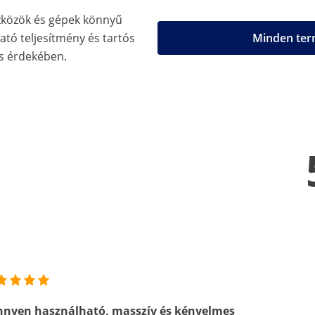
zközök és gépek könnyű
ató teljesítmény és tartós
Minden term
ás érdekében.
nnyen használható, masszív és kényelmes