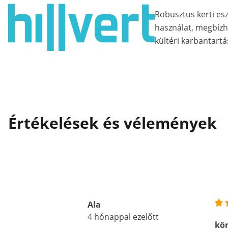
Robusztus kerti es
használat, megbízh
kültéri karbantart
Értékelések és vélemények
Ala
4 hónappal ezelőtt
kö