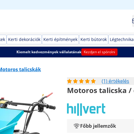
kek
Kerti dekorációk
Kerti építmények
Kerti bútorok
Légtechnika
Kiemelt kedvezmények vállalatának
Kezdjen el spórolni
Motoros talicskák
(1) értékelés
Motoros talicska / 
Főbb jellemzők