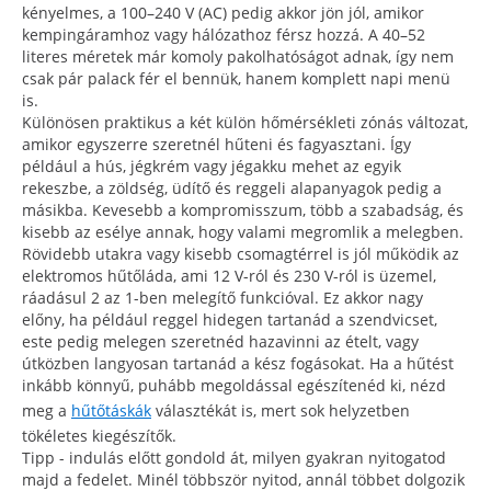
kényelmes, a 100–240 V (AC) pedig akkor jön jól, amikor
kempingáramhoz vagy hálózathoz férsz hozzá. A 40–52
literes méretek már komoly pakolhatóságot adnak, így nem
csak pár palack fér el bennük, hanem komplett napi menü
is.
Különösen praktikus a két külön hőmérsékleti zónás változat,
amikor egyszerre szeretnél hűteni és fagyasztani. Így
például a hús, jégkrém vagy jégakku mehet az egyik
rekeszbe, a zöldség, üdítő és reggeli alapanyagok pedig a
másikba. Kevesebb a kompromisszum, több a szabadság, és
kisebb az esélye annak, hogy valami megromlik a melegben.
Rövidebb utakra vagy kisebb csomagtérrel is jól működik az
elektromos hűtőláda, ami 12 V-ról és 230 V-ról is üzemel,
ráadásul 2 az 1-ben melegítő funkcióval. Ez akkor nagy
előny, ha például reggel hidegen tartanád a szendvicset,
este pedig melegen szeretnéd hazavinni az ételt, vagy
útközben langyosan tartanád a kész fogásokat. Ha a hűtést
inkább könnyű, puhább megoldással egészítenéd ki, nézd
meg a
hűtőtáskák
választékát is, mert sok helyzetben
tökéletes kiegészítők.
Tipp - indulás előtt gondold át, milyen gyakran nyitogatod
majd a fedelet. Minél többször nyitod, annál többet dolgozik