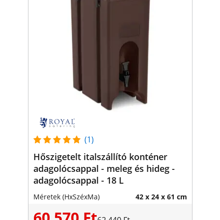
(1)
Hőszigetelt italszállító konténer
adagolócsappal - meleg és hideg -
adagolócsappal - 18 L
Méretek (HxSzéxMa)
42 x 24 x 61 cm
60 570 Ft
62 440 Ft