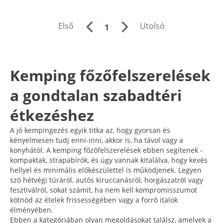
Első
Utolsó
1
Kemping főzőfelszerelések
a gondtalan szabadtéri
étkezéshez
A jó kempingezés egyik titka az, hogy gyorsan és
kényelmesen tudj enni-inni, akkor is, ha távol vagy a
konyhától. A kemping főzőfelszerelések ebben segítenek -
kompaktak, strapabírók, és úgy vannak kitalálva, hogy kevés
hellyel és minimális előkészülettel is működjenek. Legyen
szó hétvégi túráról, autós kiruccanásról, horgászatról vagy
fesztiválról, sokat számít, ha nem kell kompromisszumot
kötnöd az ételek frissességében vagy a forró italok
élményében.
Ebben a kategóriában olyan megoldásokat találsz, amelyek a