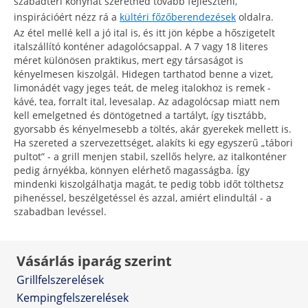
szabadtéri konyhát szeretnéd tovább fejleszteni,
inspirációért nézz rá a
kültéri főzőberendezések
oldalra.
Az étel mellé kell a jó ital is, és itt jön képbe a hőszigetelt
italszállító konténer adagolócsappal. A 7 vagy 18 literes
méret különösen praktikus, mert egy társaságot is
kényelmesen kiszolgál. Hidegen tarthatod benne a vizet,
limonádét vagy jeges teát, de meleg italokhoz is remek -
kávé, tea, forralt ital, levesalap. Az adagolócsap miatt nem
kell emelgetned és döntögetned a tartályt, így tisztább,
gyorsabb és kényelmesebb a töltés, akár gyerekek mellett is.
Ha szereted a szervezettséget, alakíts ki egy egyszerű „tábori
pultot” - a grill menjen stabil, szellős helyre, az italkonténer
pedig árnyékba, könnyen elérhető magasságba. Így
mindenki kiszolgálhatja magát, te pedig több időt tölthetsz
pihenéssel, beszélgetéssel és azzal, amiért elindultál - a
szabadban levéssel.
Vásárlás iparág szerint
Grillfelszerelések
Kempingfelszerelések