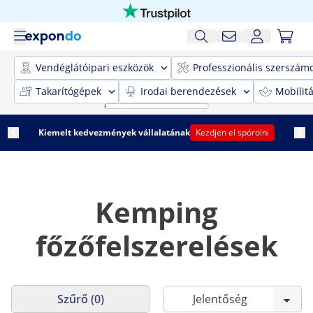
Vendéglátóipari eszközök
Professzionális szerszám
Takarítógépek
Irodai berendezések
Mobilit
Kiemelt kedvezmények vállalatának
Kezdjen el spórolni
Kemping
főzőfelszerelések
Szűrő (0)