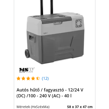
(12)
Autós hűtő / fagyasztó - 12/24 V
(DC) /100 - 240 V (AC) - 40 l
Méretek (HxSzéxMa)
58 x 37 x 47 cm