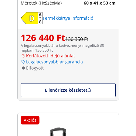
Méretek (HxSzéxMa)
60 x 41 x 53 cm
Termékkártya információ
126 440 Ft
130 350 Ft
A legalacsonyabb ár a kedvezményt megelőző 30
napban: 130 350 Ft
Korlátozott idejű ajánlat
Legalacsonyabb ár garancia
Elfogyott
Ellenőrizze készletet
Akciós