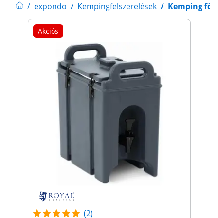
/
expondo
/
Kempingfelszerelések
/
Kemping főző
Akciós
(2)