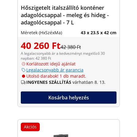
Hőszigetelt italszállító konténer
adagolócsappal - meleg és hideg -
adagolócsappal - 7 L
Méretek (HxSzéxMa)
43 x 23.5 x 42 cm
40 260 Ft
42 380 Ft
A legalacsonyabb ár a kedvezményt megelőző 30
napban: 42 380 Ft
Korlátozott idejű ajánlat
Legalacsonyabb ár garancia
Utolsó darabok! 1 db maradt.
INGYENES SZÁLLÍTÁS
várhatóan 8. 13.
Kosárba helyezés
Akciós