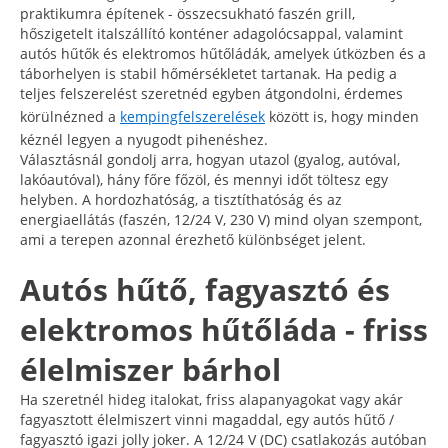
praktikumra építenek - összecsukható faszén grill,
hőszigetelt italszállító konténer adagolócsappal, valamint
autós hűtők és elektromos hűtőládák, amelyek útközben és a
táborhelyen is stabil hőmérsékletet tartanak. Ha pedig a
teljes felszerelést szeretnéd egyben átgondolni, érdemes
körülnézned a
kempingfelszerelések
között is, hogy minden
kéznél legyen a nyugodt pihenéshez.
Választásnál gondolj arra, hogyan utazol (gyalog, autóval,
lakóautóval), hány főre főzöl, és mennyi időt töltesz egy
helyben. A hordozhatóság, a tisztíthatóság és az
energiaellátás (faszén, 12/24 V, 230 V) mind olyan szempont,
ami a terepen azonnal érezhető különbséget jelent.
Autós hűtő, fagyasztó és
elektromos hűtőláda - friss
élelmiszer bárhol
Ha szeretnél hideg italokat, friss alapanyagokat vagy akár
fagyasztott élelmiszert vinni magaddal, egy autós hűtő /
fagyasztó igazi jolly joker. A 12/24 V (DC) csatlakozás autóban