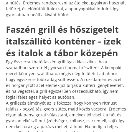
a hűtés. Érdemes rendszerezni az ételeket (gyakran használt
felülre), és előhűtött italokkal, alapanyagokkal indulni, így
gyorsabban beáll a kívánt hőfok.
Faszén grill és hőszigetelt
italszállító konténer - ízek
és italok a tábor közepén
Egy összecsukható faszén grill igazi klasszikus, ha a
szabadban szeretnél gyorsan finomat készíteni. A kompakt
méret könnyen szállítható, mégis elég felületet ad ahhoz,
hogy egyszerre több adag sülhessen. A rozsdamentes acél
és horganyzott acél elemek jól bírják a kültéri igénybevételt,
és ha végeztél, a grill egyszerűen összecsukható, így nem
foglal felesleges helyet az autóban.
A grillezés élményét az is fokozza, hogy könnyen ritmust
találsz - begyújtás, gyors sütés, majd közös vacsora. Érdemes
olyan alapanyagokat választani, amelyek jól viselik a hőt és
gyorsan elkészülnek (zöldségek, kolbász, csirkemell, sajt), így
nem kell órákig a parázs mellett állnod. Ha pedig a teljes