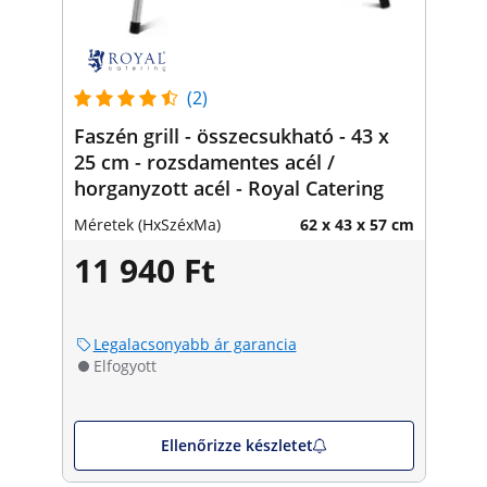
(2)
Faszén grill - összecsukható - 43 x
25 cm - rozsdamentes acél /
horganyzott acél - Royal Catering
Méretek (HxSzéxMa)
62 x 43 x 57 cm
11 940 Ft
Legalacsonyabb ár garancia
Elfogyott
Ellenőrizze készletet