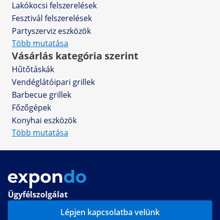
Lakókocsi felszerelések
Fesztivál felszerelések
Partyszerviz eszközök
Több mutatása
Vásárlás kategória szerint
Hűtőtáskák
Vendéglátóipari grillek
Barbecue grillek
Főzőgépek
Konyhai eszközök
Több mutatása
Ügyfélszolgálat
Lépjen kapcsolatba velünk