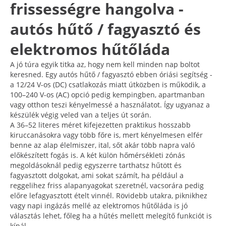
frissességre hangolva -
autós hűtő / fagyasztó és
elektromos hűtőláda
A jó túra egyik titka az, hogy nem kell minden nap boltot
keresned. Egy autós hűtő / fagyasztó ebben óriási segítség -
a 12/24 V-os (DC) csatlakozás miatt útközben is működik, a
100–240 V-os (AC) opció pedig kempingben, apartmanban
vagy otthon teszi kényelmessé a használatot. Így ugyanaz a
készülék végig veled van a teljes út során.
A 36–52 literes méret kifejezetten praktikus hosszabb
kiruccanásokra vagy több főre is, mert kényelmesen elfér
benne az alap élelmiszer, ital, sőt akár több napra való
előkészített fogás is. A két külön hőmérsékleti zónás
megoldásoknál pedig egyszerre tarthatsz hűtött és
fagyasztott dolgokat, ami sokat számít, ha például a
reggelihez friss alapanyagokat szeretnél, vacsorára pedig
előre lefagyasztott ételt vinnél. Rövidebb utakra, piknikhez
vagy napi ingázás mellé az elektromos hűtőláda is jó
választás lehet, főleg ha a hűtés mellett melegítő funkciót is
kínál.