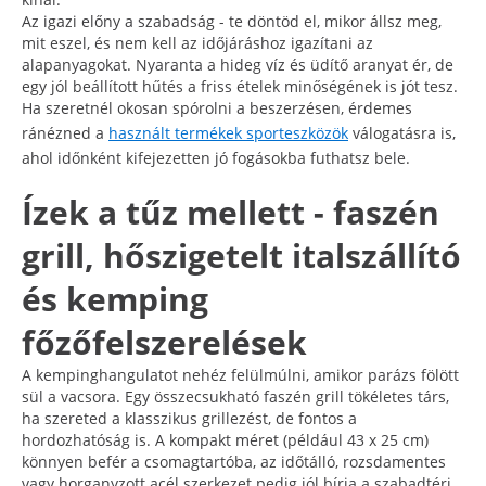
Az igazi előny a szabadság - te döntöd el, mikor állsz meg,
mit eszel, és nem kell az időjáráshoz igazítani az
alapanyagokat. Nyaranta a hideg víz és üdítő aranyat ér, de
egy jól beállított hűtés a friss ételek minőségének is jót tesz.
Ha szeretnél okosan spórolni a beszerzésen, érdemes
ránézned a
használt termékek sporteszközök
válogatásra is,
ahol időnként kifejezetten jó fogásokba futhatsz bele.
Ízek a tűz mellett - faszén
grill, hőszigetelt italszállító
és kemping
főzőfelszerelések
A kempinghangulatot nehéz felülmúlni, amikor parázs fölött
sül a vacsora. Egy összecsukható faszén grill tökéletes társ,
ha szereted a klasszikus grillezést, de fontos a
hordozhatóság is. A kompakt méret (például 43 x 25 cm)
könnyen befér a csomagtartóba, az időtálló, rozsdamentes
vagy horganyzott acél szerkezet pedig jól bírja a szabadtéri