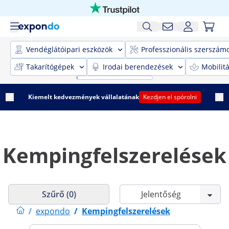
Vendéglátóipari eszközök
Professzionális szerszám
Takarítógépek
Irodai berendezések
Mobilit
Kiemelt kedvezmények vállalatának
Kezdjen el spórolni
Kempingfelszerelések
Szűrő (0)
/
expondo
/
Kempingfelszerelések