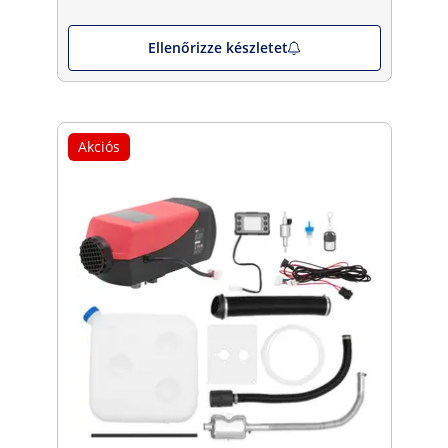
Ellenőrizze készletet
Akciós