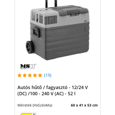
(19)
Autós hűtő / fagyasztó - 12/24 V
(DC) /100 - 240 V (AC) - 52 l
Méretek (HxSzéxMa)
60 x 41 x 53 cm