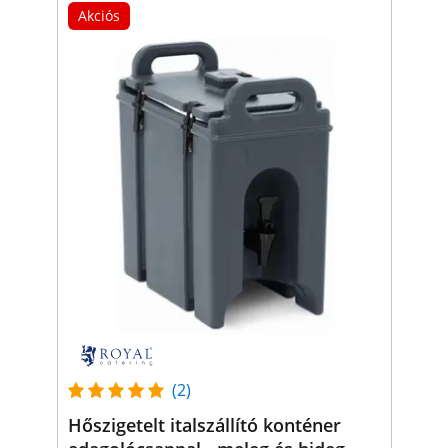
Akciós
(2)
Hőszigetelt italszállító konténer