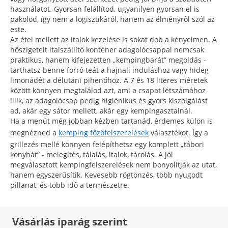
használatot. Gyorsan felállítod, ugyanilyen gyorsan el is
pakolod, így nem a logisztikáról, hanem az élményről szól az
este.
Az étel mellett az italok kezelése is sokat dob a kényelmen. A
hőszigetelt italszállító konténer adagolócsappal nemcsak
praktikus, hanem kifejezetten „kempingbarát” megoldás -
tarthatsz benne forró teát a hajnali induláshoz vagy hideg
limonádét a délutáni pihenőhöz. A 7 és 18 literes méretek
között könnyen megtalálod azt, ami a csapat létszámához
illik, az adagolócsap pedig higiénikus és gyors kiszolgálást
ad, akár egy sátor mellett, akár egy kempingasztalnál.
Ha a menüt még jobban kézben tartanád, érdemes külön is
megnézned a
kemping főzőfelszerelések
választékot. Így a
grillezés mellé könnyen felépíthetsz egy komplett „tábori
konyhát” - melegítés, tálalás, italok, tárolás. A jól
megválasztott kempingfelszerelések nem bonyolítják az utat,
hanem egyszerűsítik. Kevesebb rögtönzés, több nyugodt
pillanat, és több idő a természetre.
Vásárlás iparág szerint