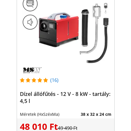
(16)
Dízel állófűtés - 12 V - 8 kW - tartály:
4,5 l
Méretek (HxSzéxMa)
38 x 32 x 24 cm
48 010 Ft
49 490 Ft