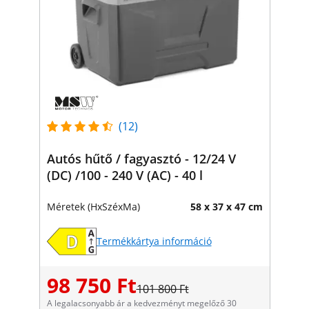
(12)
Autós hűtő / fagyasztó - 12/24 V
(DC) /100 - 240 V (AC) - 40 l
Méretek (HxSzéxMa)
58 x 37 x 47 cm
Termékkártya információ
98 750 Ft
101 800 Ft
A legalacsonyabb ár a kedvezményt megelőző 30