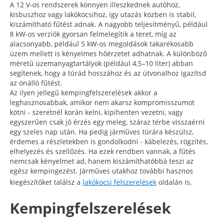
A 12 V-os rendszerek könnyen illeszkednek autóhoz,
kisbuszhoz vagy lakókocsihoz, így utazás közben is stabil,
kiszámítható fűtést adnak. A nagyobb teljesítményű, például
8 kW-os verziók gyorsan felmelegítik a teret, míg az
alacsonyabb, például 5 kW-os megoldások takarékosabb
üzem mellett is kényelmes hőérzetet adhatnak. A különböző
méretű üzemanyagtartályok (például 4,5–10 liter) abban
segítenek, hogy a túrád hosszához és az útvonalhoz igazítsd
az önálló fűtést.
Az ilyen jellegű kempingfelszerelések akkor a
leghasznosabbak, amikor nem akarsz kompromisszumot
kötni - szeretnél korán kelni, kipihenten vezetni, vagy
egyszerűen csak jó érzés egy meleg, száraz térbe visszaérni
egy szeles nap után. Ha pedig járműves túrára készülsz,
érdemes a részletekben is gondolkodni - kábelezés, rögzítés,
elhelyezés és szellőzés. Ha ezek rendben vannak, a fűtés
nemcsak kényelmet ad, hanem kiszámíthatóbbá teszi az
egész kempingezést. Járműves utakhoz további hasznos
kiegészítőket találsz a
lakókocsi felszerelések
oldalán is.
Kempingfelszerelések