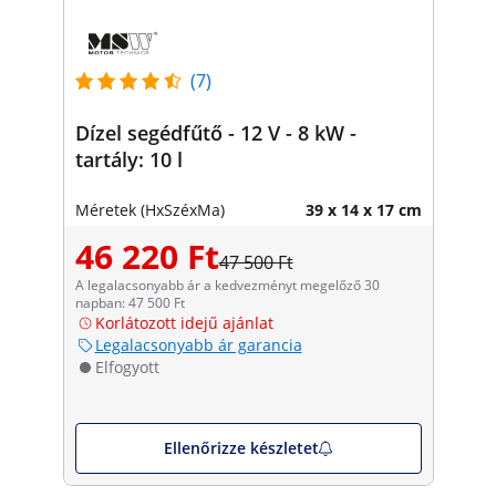
(7)
Dízel segédfűtő - 12 V - 8 kW -
tartály: 10 l
Méretek (HxSzéxMa)
39 x 14 x 17 cm
46 220 Ft
47 500 Ft
A legalacsonyabb ár a kedvezményt megelőző 30
napban: 47 500 Ft
Korlátozott idejű ajánlat
Legalacsonyabb ár garancia
Elfogyott
Ellenőrizze készletet