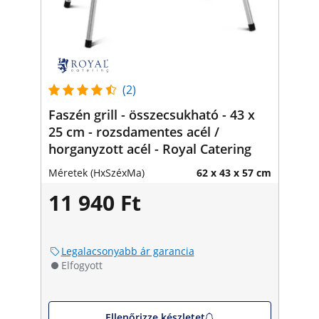
(2)
Faszén grill - összecsukható - 43 x
25 cm - rozsdamentes acél /
horganyzott acél - Royal Catering
Méretek (HxSzéxMa)
62 x 43 x 57 cm
11 940 Ft
Legalacsonyabb ár garancia
Elfogyott
Ellenőrizze készletet