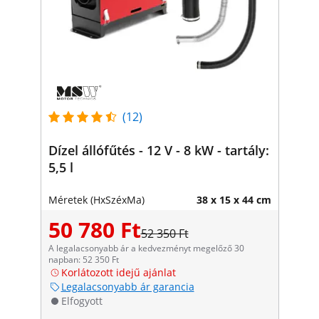
(12)
Dízel állófűtés - 12 V - 8 kW - tartály:
5,5 l
Méretek (HxSzéxMa)
38 x 15 x 44 cm
50 780 Ft
52 350 Ft
A legalacsonyabb ár a kedvezményt megelőző 30
napban: 52 350 Ft
Korlátozott idejű ajánlat
Legalacsonyabb ár garancia
Elfogyott