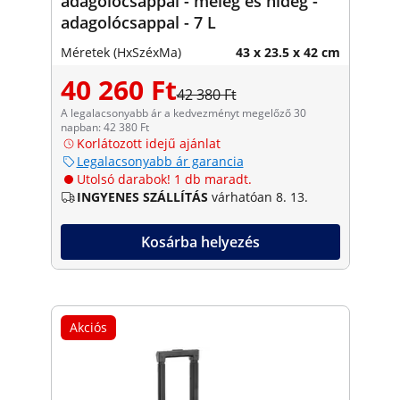
adagolócsappal - meleg és hideg -
adagolócsappal - 7 L
Méretek (HxSzéxMa)
43 x 23.5 x 42 cm
40 260 Ft
42 380 Ft
A legalacsonyabb ár a kedvezményt megelőző 30
napban: 42 380 Ft
Korlátozott idejű ajánlat
Legalacsonyabb ár garancia
Utolsó darabok! 1 db maradt.
INGYENES SZÁLLÍTÁS
várhatóan 8. 13.
Kosárba helyezés
Akciós