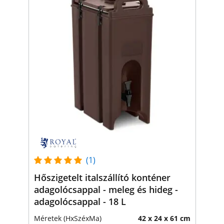
(1)
Hőszigetelt italszállító konténer
adagolócsappal - meleg és hideg -
adagolócsappal - 18 L
Méretek (HxSzéxMa)
42 x 24 x 61 cm