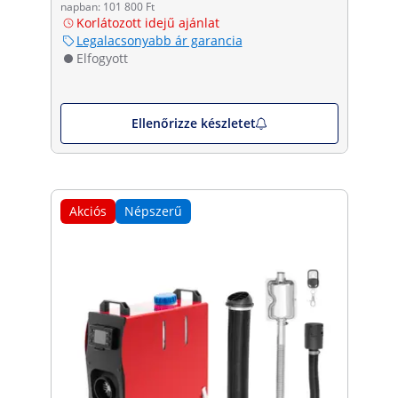
napban: 101 800 Ft
Korlátozott idejű ajánlat
Legalacsonyabb ár garancia
Elfogyott
Ellenőrizze készletet
Akciós
Népszerű