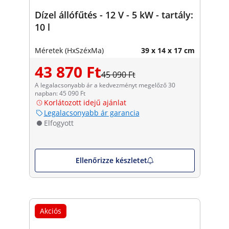
Dízel állófűtés - 12 V - 5 kW - tartály:
10 l
Méretek (HxSzéxMa)
39 x 14 x 17 cm
43 870 Ft
45 090 Ft
A legalacsonyabb ár a kedvezményt megelőző 30
napban: 45 090 Ft
Korlátozott idejű ajánlat
Legalacsonyabb ár garancia
Elfogyott
Ellenőrizze készletet
Akciós