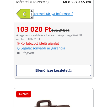
Méretek (HxSzéxMa)
68 x 35 x 37.5 cm
Termékkártya információ
103 020 Ft
106 210 Ft
A legalacsonyabb ár a kedvezményt megelőző 30
napban: 106 210 Ft
Korlátozott idejű ajánlat
Legalacsonyabb ár garancia
Elfogyott
Ellenőrizze készletet
Akciós