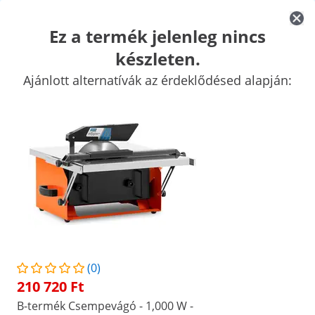
Ez a termék jelenleg nincs
készleten.
Autó szerszámok
Műhelyfelszerelések
Hegesztőgépek
Elekt
Ajánlott alternatívák az érdeklődésed alapján:
Kézi szerszámok
Gyártás
Ipari vákuumcsomagoló gépek
Frek
Kiemelt kedvezmények vállalatának
Kezdjen el spórolni
Akik megnézték ezt a terméket, azokat a következő termékek is
érdekelték
Csempevágó penge - 200
5030 Ft
(0)
/
expondo
/
Professzionális szerszámok
/
Elektro
210 720 Ft
B-termék Csempevágó - 1,000 W -
(4) értékelés