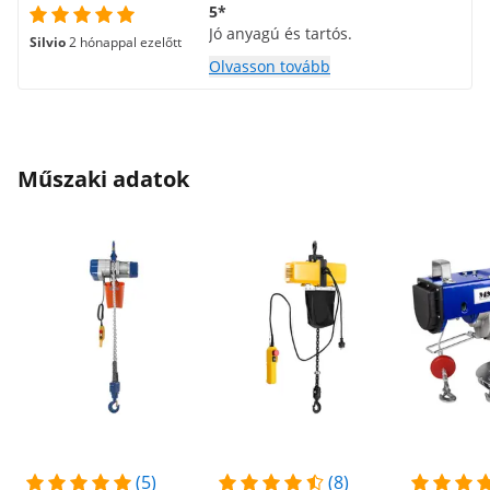
5*
Jó anyagú és tartós.
Silvio
2 hónappal ezelőtt
Olvasson tovább
Műszaki adatok
(5)
(8)