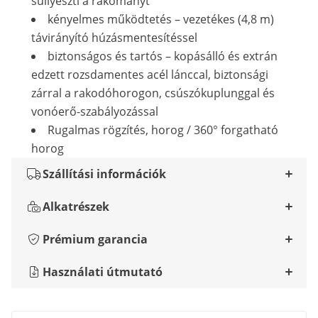
süllyeszti a rakományt
kényelmes működtetés – vezetékes (4,8 m)
távirányító húzásmentesítéssel
biztonságos és tartós – kopásálló és extrán
edzett rozsdamentes acél lánccal, biztonsági
zárral a rakodóhorogon, csúszókuplunggal és
vonóerő-szabályozással
Rugalmas rögzítés, horog / 360° forgatható
horog
Szállítási információk
Alkatrészek
Prémium garancia
Használati útmutató