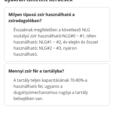
Milyen típusú zsír használható a
zsíradagolóban?
Évszaknak megfelelően a következő NLG
osztályú zsír használható:NLG#0 ~ #1, télen
használható; NLG#1 ~ #2, év elején és ősszel
használható; NLG#2 ~ #3, nyáron
használható.
Mennyi zsír fér a tartályba?
A tartály teljes kapacitásának 70-80%-a
használható fel, ugyanis a
dugattyúmechanizmus rugója a tartály
belsejében van.