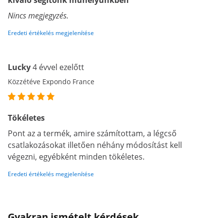
kiváló segítőnk műhelyünkben
Nincs megjegyzés.
Eredeti értékelés megjelenítése
Lucky
4 évvel ezelőtt
Közzétéve Expondo France
Tökéletes
Pont az a termék, amire számítottam, a légcső
csatlakozásokat illetően néhány módosítást kell
végezni, egyébként minden tökéletes.
Eredeti értékelés megjelenítése
Gyakran ismételt kérdések