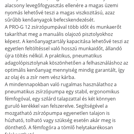
alacsony levegőfogyasztás ellenére a magas üzemi
nyomás lehetővé teszi a magas viszkozitású, azaz
sűrűbb kenőanyagok befecskendezését.
A PRO-G 12 zsírzópumpával több időt és munkaerőt
takaríthat meg a manuális olajozó pisztolyokhoz
képest. A kenőanyagtartály kapacitása lehetővé teszi az
egyetlen feltöltéssel való hosszú munkaidőt, állandó
újra töltés nélkül. A praktikus, pneumatikus
adagolópisztolynak köszönhetően a felhasználáshoz az
optimális kenőanyag mennyiség mindig garantált, így
az olaj és a zsír nem vész kárba.
A mindennapokban való rugalmas használathoz a
pneumatikus zsírzópumpa egy stabil, ergonomikus
fémfogóval, egy szilárd talapzattal és két könnyen
guruló kerékkel van felszerelve. Segítségével a
mozgatható zsírzópumpa egyenetlen talajon is
húzható, tolható vagy szükség esetén akár meg is
dönthető. A fémfogóra a tömlő helytakarékosan