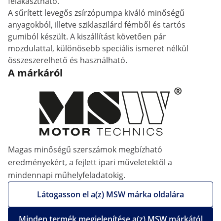
felakasztható.
A sűrített levegős zsírzópumpa kiváló minőségű
anyagokból, illetve sziklaszilárd fémből és tartós
gumiból készült. A kiszállítást követően pár
mozdulattal, különösebb speciális ismeret nélkül
összeszerelhető és használható.
A márkáról
Magas minőségű szerszámok megbízható
eredményekért, a fejlett ipari műveletektől a
mindennapi műhelyfeladatokig.
Látogasson el a(z) MSW márka oldalára
Minden termék megjelenítése a(z) MSW márkától