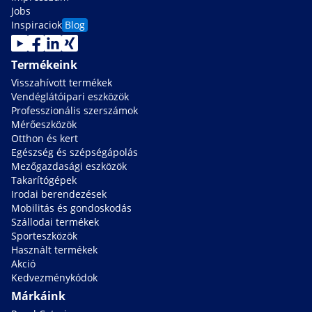
Jobs
Inspiraciok
Blog
Termékeink
Visszahívott termékek
Vendéglátóipari eszközök
Professzionális szerszámok
Mérőeszközök
Otthon és kert
Egészség és szépségápolás
Mezőgazdasági eszközök
Takarítógépek
Irodai berendezések
Mobilitás és gondoskodás
Szállodai termékek
Sporteszközök
Használt termékek
Akció
Kedvezménykódok
Márkáink