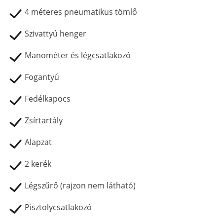
4 méteres pneumatikus tömlő
Szivattyú henger
Manométer és légcsatlakozó
Fogantyú
Fedélkapocs
Zsírtartály
Alapzat
2 kerék
Légszűrő (rajzon nem látható)
Pisztolycsatlakozó