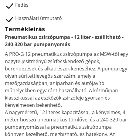
Fedés
Használati útmutató
Termékleírás
Pneumatikus zsírzópumpa - 12 liter - szállítható -
240-320 bar pumpanyomás
A PRO-G 12 pneumatikus zsírzópumpa az MSW-től egy
nagyteljesítményű zsírfecskendező gépek,
berendezések és alkatrészek kenéséhez. A pumpa egy
olyan sűrítettlevegős szerszám, amely a
mezőgazdaságban, az iparban és autójavító
műhelyekben egyaránt használható. A kézműipari
klasszikussal az eszközök zsírzófeje gyorsan és
kényelmesen bekenhető.
A nagyméretű, 12 literes kapacitással, a kényelmes, 4
méter hosszú pneumatikus tömlővel és a 240-320 bar
pumpanyomással a pneumatikus zsírzópumpa
könnyen kezelhető, megbízható, és hatékony. Az