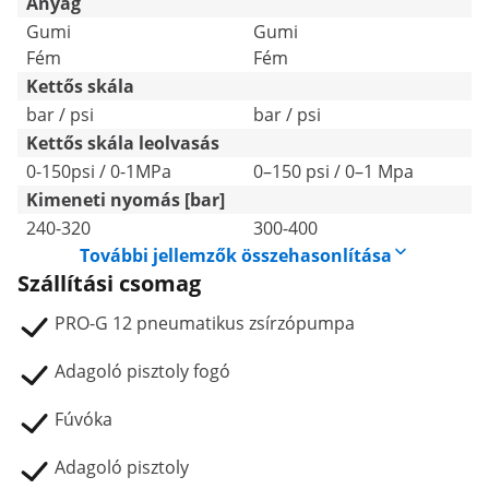
Anyag
Gumi
Gumi
Fém
Fém
Kettős skála
bar / psi
bar / psi
Kettős skála leolvasás
0-150psi / 0-1MPa
0–150 psi / 0–1 Mpa
Kimeneti nyomás [bar]
240-320
300-400
További jellemzők összehasonlítása
Szállítási csomag
PRO-G 12 pneumatikus zsírzópumpa
Adagoló pisztoly fogó
Fúvóka
Adagoló pisztoly