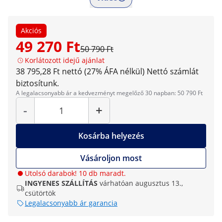
Akciós
49 270 Ft
50 790 Ft
Korlátozott idejű ajánlat
38 795,28 Ft nettó (27% ÁFA nélkül)
Nettó számlát
biztosítunk.
A legalacsonyabb ár a kedvezményt megelőző 30 napban: 50 790 Ft
Mennyiség
-
+
Kosárba helyezés
Vásároljon most
Utolsó darabok! 10 db maradt.
INGYENES SZÁLLÍTÁS
várhatóan augusztus 13.,
csütörtök
Legalacsonyabb ár garancia