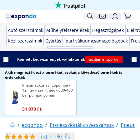
Autó szerszámok
Műhelyfelszerelések
Hegesztőgépek
Elekt
Kézi szerszámok
Gyártás
Ipari vákuumcsomagoló gépek
Frek
Kiemelt kedvezmények vállalatának
Kezdjen el spórolni
Akik megnézték ezt a terméket, azokat a következő termékek is
érdekelték
Pneumatikus zsírzópumpa -
12 liter - szállítható - 300-400
bar pumpanyomás
51 070 Ft
/
expondo
/
Professzionális szerszámok
/
Pneumat
(2) értékelés