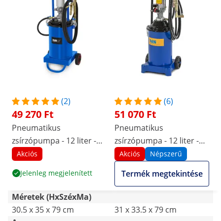
(2)
(6)
49 270 Ft
51 070 Ft
Pneumatikus
Pneumatikus
zsírzópumpa - 12 liter -
zsírzópumpa - 12 liter -
szállítható
szállítható - 300-400 bar
Akciós
Akciós
Népszerű
pumpanyomás
Jelenleg megjelenített
Termék megtekintése
Méretek (HxSzéxMa)
30.5 x 35 x 79 cm
31 x 33.5 x 79 cm