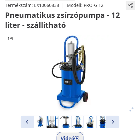
|
Termékszám:
EX10060838
Modell:
PRO-G 12
Pneumatikus zsírzópumpa - 12
liter - szállítható
1/9
Videó