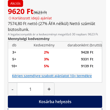
Akciós
9620 Ft
9623 Ft
Korlátozott idejű ajánlat
7574,80 Ft nettó (27% ÁFA nélkül)
Nettó számlát
biztosítunk.
A legalacsonyabb ár a kedvezményt megelőző 30 napban: 9623 Ft
Mennyiségi kedvezmény
db
Kedvezmény
darabonként (bruttó)
3+
2%
9428 Ft
5+
3%
9331 Ft
10+
5%
9139 Ft
Kérjen személyre szabott ajánlatot 10+ termékre
Mennyiség
-
+
Kosárba helyezés