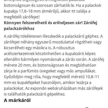
biztonságosan és szorosan zárhatók le. Ha a palackok
kupakja 17,8–18 mm átmérőjű, akkor itt találja a
megfelelő zárófejet!
Könnyen felszerelhető és erőteljesen zár! Zárófej
palackzárókhoz
A zárófej tökéletesen illeszkedik a palackzáró géphez. A
zárófejet néhány egyszerű mozdulattal rögzítheti vagy
kicserélheti egy másikra is. A robusztus
acélszerkezetnek köszönhetően a kupakzáró képes
ellenállni bármilyen nyomásnak a zárás során. A zárófej
mérete 20 mm, és biztonságosan és megbízhatóan
zárja le a parfümös üvegeket vagy más ampullákat.
Győződjön meg róla, hogy megfelelő méretű 10,8–11
mm-es kupakfejeket használjon, amikor lezárja a
palackokat. Az expondo webáruházában más zárófejek
is találhatók palackzáró gépekhez.
A márkáról