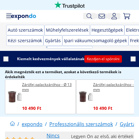
Autó szerszámok
Műhelyfelszerelések
Hegesztőgépek
Elekt
Kézi szerszámok
Gyártás
Ipari vákuumcsomagoló gépek
Frek
Kiemelt kedvezmények vállalatának
Kezdjen el spórolni
Akik megnézték ezt a terméket, azokat a következő termékek is
érdekelték
Zárófej palackzáróhoz - Ø 13
Zárófej palackzáróhoz - Ø
mm
mm
10 490 Ft
10 490 Ft
/
expondo
/
Professzionális szerszámok
/
Gyártás
Nincs
Legyen Ön az első, aki értékeli