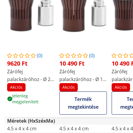
(0)
(0)
9620 Ft
10 490 Ft
10 490 
Zárófej
Zárófej
Zárófej
palackzáróhoz - Ø 20
palackzáróhoz - Ø 13
palackzár
mm
mm
mm
Akciós
Akciós
Akciós
Jelenleg
Termék
Te
megjelenített
megtekintése
megte
Méretek (HxSzéxMa)
4.5 x 4 x 4 cm
4.5 x 4 x 4 cm
4.5 x 4 x 