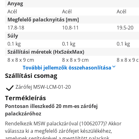
Anyag
Acél
Acél
Acél
Megfelelő palacknyitás [mm]
17.8-18
10.8-11
19.5-20
Súly
0.1 kg
0.1 kg
0.1 kg
Szállítási méretek (HxSzéxMax)
8 x 8 x 9 cm
8 x 8 x 9 cm
8 x 8 x 9 
További jellemzők összehasonlítása
Szállítási csomag
Zárófej MSW-LCM-01-20
Termékleírás
Pontosan illeszkedő 20 mm-es zárófej
palackzáróhoz
Rendelkezik MSW palackzáróval (10062077)? Akkor
válassza ki a megfelelő zárófejet készülékéhez,
amelynek segítségével a megtöltött palackok