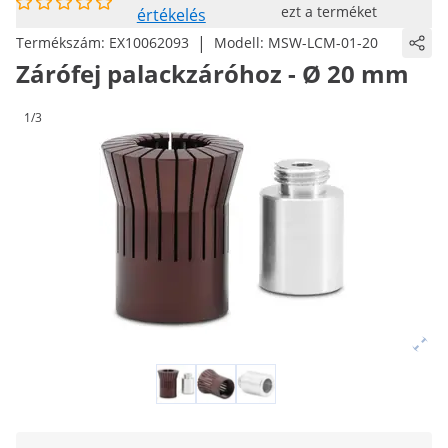
ezt a terméket
értékelés
|
Termékszám:
EX10062093
Modell:
MSW-LCM-01-20
Zárófej palackzáróhoz - Ø 20 mm
1/3