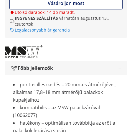
Vásároljon most
Utolsó darabok! 14 db maradt.
INGYENES SZÁLLÍTÁS
várhatóan augusztus 13.,
csütörtök
Legalacsonyabb ár garancia
Főbb jellemzők
pontos illeszkedés – 20 mm-es átmérőjével,
alkalmas 17,8–18 mm átmérőjű palackok
kupakjaihoz
kompatibilis – az MSW palackzáróval
(10062077)
hatékony – optimálisan továbbítja az erőt a
palackok lezárása során