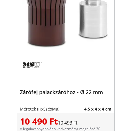
Zárófej palackzáróhoz - Ø 22 mm
Méretek (HxSzéxMa)
4.5 x 4 x 4 cm
10 490 Ft
10 493 Ft
A legalacsonyabb ár a kedvezményt megelőző 30