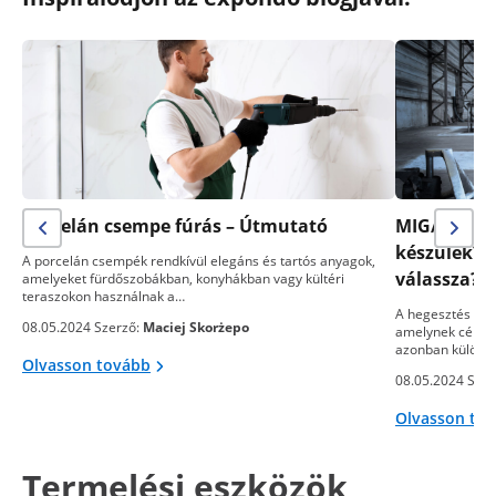
Porcelán csempe fúrás – Útmutató
MIG/MAG- v
készülék? 
A porcelán csempék rendkívül elegáns és tartós anyagok,
válassza?
amelyeket fürdőszobákban, konyhákban vagy kültéri
teraszokon használnak a…
A hegesztés egy
08.05.2024 Szerző:
Maciej Skorżepo
amelynek célja 
azonban különb
Olvasson tovább
08.05.2024 Szer
Olvasson to
Termelési eszközök,