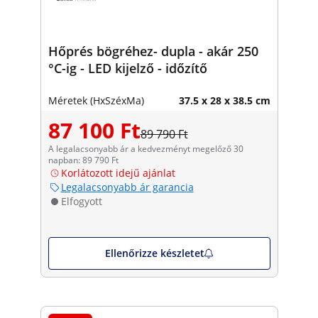
Hőprés bögréhez- dupla - akár 250
°C-ig - LED kijelző - időzítő
Méretek (HxSzéxMa)
37.5 x 28 x 38.5 cm
87 100 Ft
89 790 Ft
A legalacsonyabb ár a kedvezményt megelőző 30
napban: 89 790 Ft
Korlátozott idejű ajánlat
Legalacsonyabb ár garancia
Elfogyott
Ellenőrizze készletet