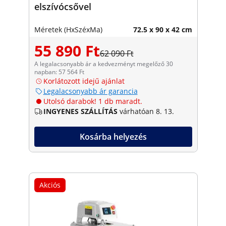
elszívócsővel
Méretek (HxSzéxMa)
72.5 x 90 x 42 cm
55 890 Ft
62 090 Ft
A legalacsonyabb ár a kedvezményt megelőző 30
napban: 57 564 Ft
Korlátozott idejű ajánlat
Legalacsonyabb ár garancia
Utolsó darabok! 1 db maradt.
INGYENES SZÁLLÍTÁS
várhatóan 8. 13.
Kosárba helyezés
Akciós