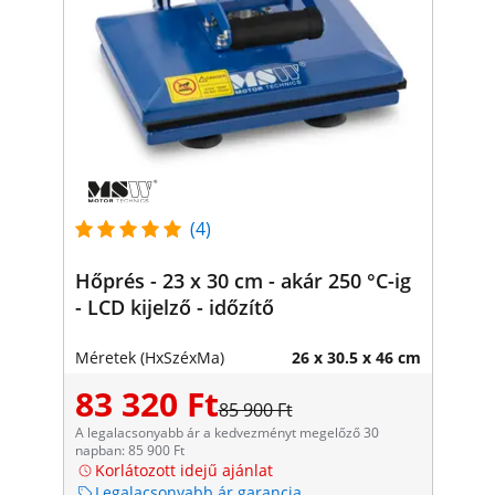
(4)
Hőprés - 23 x 30 cm - akár 250 °C-ig
- LCD kijelző - időzítő
Méretek (HxSzéxMa)
26 x 30.5 x 46 cm
83 320 Ft
85 900 Ft
A legalacsonyabb ár a kedvezményt megelőző 30
napban: 85 900 Ft
Korlátozott idejű ajánlat
Legalacsonyabb ár garancia