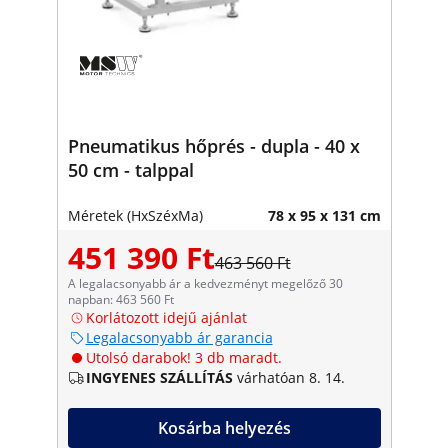
Pneumatikus hőprés - dupla - 40 x
50 cm - talppal
Méretek (HxSzéxMa)
78 x 95 x 131 cm
451 390 Ft
463 560 Ft
A legalacsonyabb ár a kedvezményt megelőző 30
napban: 463 560 Ft
Korlátozott idejű ajánlat
Legalacsonyabb ár garancia
Utolsó darabok! 3 db maradt.
INGYENES SZÁLLÍTÁS
várhatóan 8. 14.
Kosárba helyezés