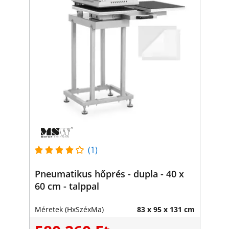
(1)
Pneumatikus hőprés - dupla - 40 x
60 cm - talppal
Méretek (HxSzéxMa)
83 x 95 x 131 cm