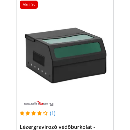
Akciós
(1)
Lézergravírozó védőburkolat -