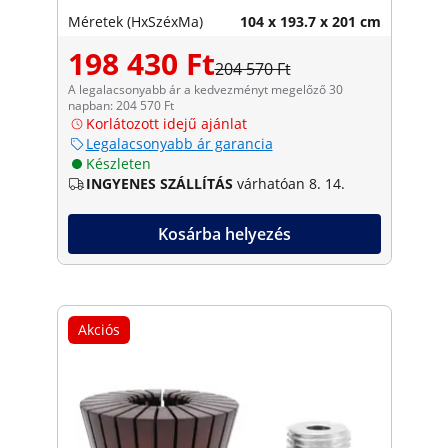
Méretek (HxSzéxMa)
104 x 193.7 x 201 cm
198 430 Ft
204 570 Ft
A legalacsonyabb ár a kedvezményt megelőző 30
napban: 204 570 Ft
Korlátozott idejű ajánlat
Legalacsonyabb ár garancia
Készleten
INGYENES SZÁLLÍTÁS
várhatóan 8. 14.
Kosárba helyezés
Akciós