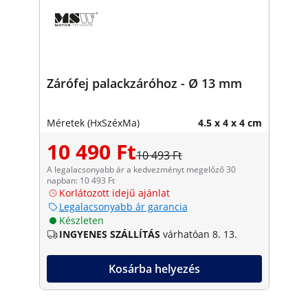
Zárófej palackzáróhoz - Ø 13 mm
Méretek (HxSzéxMa)
4.5 x 4 x 4 cm
10 490 Ft
10 493 Ft
A legalacsonyabb ár a kedvezményt megelőző 30
napban: 10 493 Ft
Korlátozott idejű ajánlat
Legalacsonyabb ár garancia
Készleten
INGYENES SZÁLLÍTÁS
várhatóan 8. 13.
Kosárba helyezés