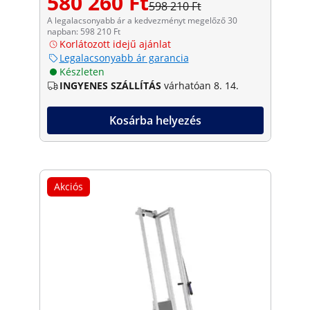
580 260 Ft
598 210 Ft
A legalacsonyabb ár a kedvezményt megelőző 30
napban: 598 210 Ft
Korlátozott idejű ajánlat
Legalacsonyabb ár garancia
Készleten
INGYENES SZÁLLÍTÁS
várhatóan 8. 14.
Kosárba helyezés
Akciós