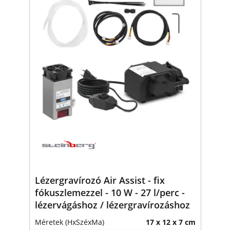
Lézergravírozó Air Assist - fix
fókuszlemezzel - 10 W - 27 l/perc -
lézervágáshoz / lézergravírozáshoz
Méretek (HxSzéxMa)
17 x 12 x 7 cm