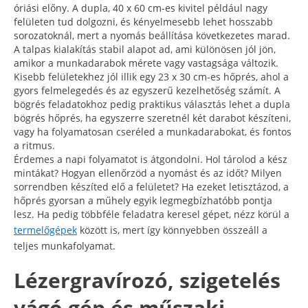
óriási előny. A dupla, 40 x 60 cm-es kivitel például nagy
felületen tud dolgozni, és kényelmesebb lehet hosszabb
sorozatoknál, mert a nyomás beállítása következetes marad.
A talpas kialakítás stabil alapot ad, ami különösen jól jön,
amikor a munkadarabok mérete vagy vastagsága változik.
Kisebb felületekhez jól illik egy 23 x 30 cm-es hőprés, ahol a
gyors felmelegedés és az egyszerű kezelhetőség számít. A
bögrés feladatokhoz pedig praktikus választás lehet a dupla
bögrés hőprés, ha egyszerre szeretnél két darabot készíteni,
vagy ha folyamatosan cseréled a munkadarabokat, és fontos
a ritmus.
Érdemes a napi folyamatot is átgondolni. Hol tárolod a kész
mintákat? Hogyan ellenőrzöd a nyomást és az időt? Milyen
sorrendben készíted elő a felületet? Ha ezeket letisztázod, a
hőprés gyorsan a műhely egyik legmegbízhatóbb pontja
lesz. Ha pedig többféle feladatra keresel gépet, nézz körül a
termelőgépek
között is, mert így könnyebben összeáll a
teljes munkafolyamat.
Lézergravírozó, szigetelés
vágó gép és műszaki