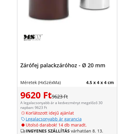
Zárófej palackzáróhoz - Ø 20 mm
Méretek (HxSzéxMa)
4.5 x 4 x 4 cm
9620 Ft
9623 Ft
A legalacsonyabb ár a kedvezményt megelőző 30
napban: 9623 Ft
Korlátozott idejű ajánlat
Legalacsonyabb ár garancia
Utolsó darabok! 14 db maradt.
INGYENES SZÁLLÍTÁS
várhatóan 8. 13.