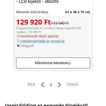
- LCD kijelző - időzítő
Méretek (HxSzéxMa)
61 x 38 x 75 cm
129 920 Ft
133 940 Ft
A legalacsonyabb ár a kedvezményt megelőző 30
napban: 133 940 Ft
Korlátozott idejű ajánlat
Legalacsonyabb ár garancia
Elfogyott
Ellenőrizze készletet
Első
Utolsó
1
Inspirálódjon az expondo blogjával!