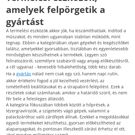
amelyek felpörgetik a
gyártást
A termelési eszközök akkor jók, ha kiszámíthatóak. Indítod a
műszakot, és minden ugyanolyan stabilan működik, mint
tegnap. Ebben a kategóriában olyan gépeket és kiegészítőket
találsz, amelyekkel gyorsabban, tisztábban és egyenletesebb
minőségben készülhetnek a termékek. Legyen szó
feliratozásról, személyre szabásról vagy anyag-előkészítésről,
a cél ugyanaz - kevesebb hibalehetőség, több kész darab.
Ha a
gyártás
nálad nem csak egy szó, hanem napi rutin,
akkor értékelni fogod a jól kezelhető vezérlést, az
ismételhető beállításokat és a strapabíró felépítést. Ezek a
részletek sokat számítanak, amikor a határidő szorít, és nem
fér bele a felesleges állásidő.
A kategória fókuszában többek között a hőprések, a
lézergravírozók, a szigetelés vágó gépek, valamint a
palackzáróhoz való zárófejek állnak. Ezekkel a megoldásokkal
egyedi termékeket készíthetsz, gyorsan előkészítheted az
alapanyagokat, és pontosan illeszkedő zárást érhetsz el ott,
ahol minden milliméter számít.