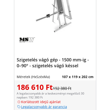
Szigetelés vágó gép - 1500 mm-ig -
0–90° - szigetelés vágó késsel
Méretek (HxSzéxMa)
107 x 119 x 202 cm
186 610 Ft
192 380 Ft
A legalacsonyabb ár a kedvezményt megelőző 30
napban: 192 380 Ft
Korlátozott idejű ajánlat
Legalacsonyabb ár garancia