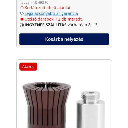
napban: 10 493 Ft
Korlátozott idejű ajánlat
Legalacsonyabb ár garancia
Utolsó darabok! 12 db maradt.
INGYENES SZÁLLÍTÁS
várhatóan 8. 13.
Kosárba helyezés
Akciós