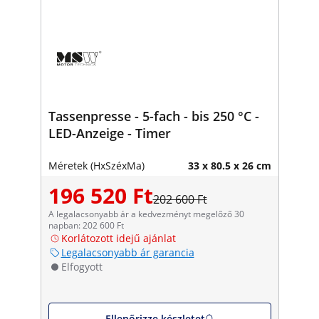
Tassenpresse - 5-fach - bis 250 °C -
LED-Anzeige - Timer
Méretek (HxSzéxMa)
33 x 80.5 x 26 cm
196 520 Ft
202 600 Ft
A legalacsonyabb ár a kedvezményt megelőző 30
napban: 202 600 Ft
Korlátozott idejű ajánlat
Legalacsonyabb ár garancia
Elfogyott
Ellenőrizze készletet