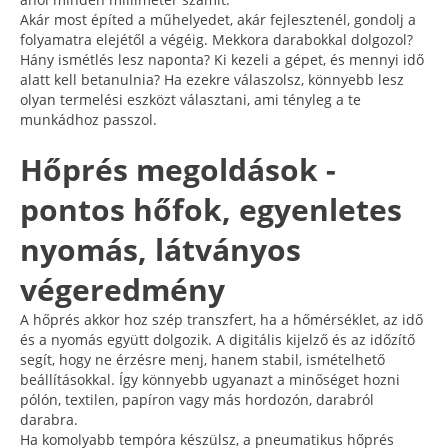
Akár most építed a műhelyedet, akár fejlesztenél, gondolj a
folyamatra elejétől a végéig. Mekkora darabokkal dolgozol?
Hány ismétlés lesz naponta? Ki kezeli a gépet, és mennyi idő
alatt kell betanulnia? Ha ezekre válaszolsz, könnyebb lesz
olyan termelési eszközt választani, ami tényleg a te
munkádhoz passzol.
Hőprés megoldások -
pontos hőfok, egyenletes
nyomás, látványos
végeredmény
A hőprés akkor hoz szép transzfert, ha a hőmérséklet, az idő
és a nyomás együtt dolgozik. A digitális kijelző és az időzítő
segít, hogy ne érzésre menj, hanem stabil, ismételhető
beállításokkal. Így könnyebb ugyanazt a minőséget hozni
pólón, textilen, papíron vagy más hordozón, darabról
darabra.
Ha komolyabb tempóra készülsz, a pneumatikus hőprés