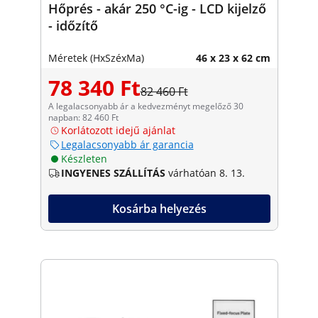
Hőprés - akár 250 °C-ig - LCD kijelző
- időzítő
Méretek (HxSzéxMa)
46 x 23 x 62 cm
78 340 Ft
82 460 Ft
A legalacsonyabb ár a kedvezményt megelőző 30
napban: 82 460 Ft
Korlátozott idejű ajánlat
Legalacsonyabb ár garancia
Készleten
INGYENES SZÁLLÍTÁS
várhatóan 8. 13.
Kosárba helyezés