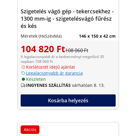
Szigetelés vágó gép - tekercsekhez -
1300 mm-ig - szigetelésvágó fűrész
és kés
Méretek (HxSzéxMa)
146 x 150 x 42 cm
104 820 Ft
108 060 Ft
A legalacsonyabb ár a kedvezményt megelőző 30
napban: 108 060 Ft
Korlátozott idejű ajánlat
Legalacsonyabb ár garancia
Készleten
INGYENES SZÁLLÍTÁS
várhatóan 8. 13.
Kosárba helyezés
Akciós