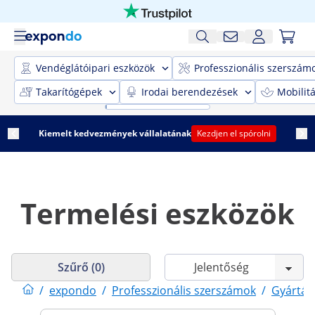
Vendéglátóipari eszközök
Professzionális szerszám
Takarítógépek
Irodai berendezések
Mobilit
Kiemelt kedvezmények vállalatának
Kezdjen el spórolni
Termelési eszközök
Szűrő (0)
/
expondo
/
Professzionális szerszámok
/
Gyártás