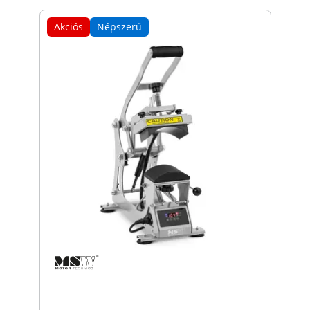
Akciós
Népszerű