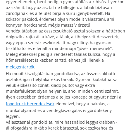
egyenetlenebb, bent pedig a gyors átállás a kihívás. Ilyenkor
az számít, hogy az asztal ne billegjen, a lábak biztosan
záródjanak, és a felület bírja a sűrű igénybevételt. Ha
sokszor pakolod, érdemes olyan modellt választani, ami
könnyen hordozható, mégis masszív érzetű.
Vendéglátásban az összecsukható asztal sokszor a háttérben
dolgozik - rajta áll a kávé, a tálak, a kihelyezett desszertek,
vagy épp a szerviz eszközei. Itt nagy előny, ha gyorsan
tisztítható, és ellenáll a mindennapi “jövés-menésnek”.
Meleg ételeknél pedig a rendezett tálalás kulcsa, hogy a
hőmérsékletet is kézben tartsd, ehhez jól illenek a
melegentartók
.
Ha mobil kiszolgálásban gondolkodsz, az összecsukható
asztalok igazi helytakarékos társak. Gyorsan kialakíthatsz
velük előkészítő zónát, kiadó pultot vagy extra
munkafelületet olyan helyen is, ahol minden centi számít.
Ilyen esetekben érdemes a teljes koncepciót együtt nézni a
food truck berendezések
elemeivel, hogy a pakolás, a
munkafolyamat és a vendégkiszolgálás is gördülékeny
legyen.
Választásnál gondold át, mire használod leggyakrabban -
állófogadásra inkább kerek bárasztal, sok eszközhöz és