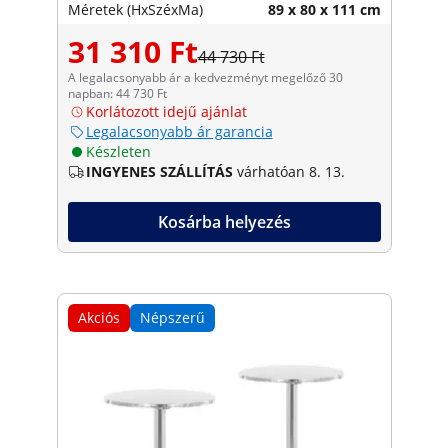
Méretek (HxSzéxMa)
89 x 80 x 111 cm
31 310 Ft
44 730 Ft
A legalacsonyabb ár a kedvezményt megelőző 30
napban: 44 730 Ft
Korlátozott idejű ajánlat
Legalacsonyabb ár garancia
Készleten
INGYENES SZÁLLÍTÁS
várhatóan 8. 13.
Kosárba helyezés
Akciós
Népszerű