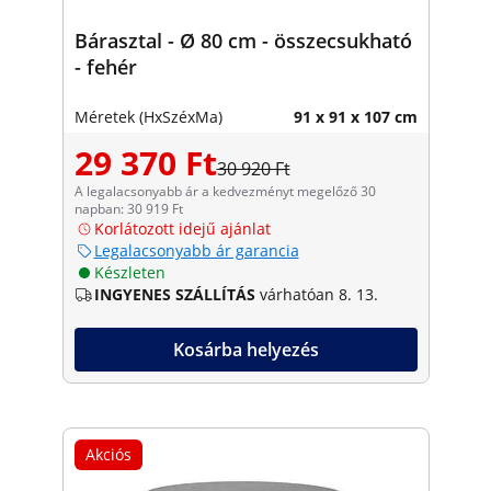
Bárasztal - Ø 80 cm - összecsukható
- fehér
Méretek (HxSzéxMa)
91 x 91 x 107 cm
29 370 Ft
30 920 Ft
A legalacsonyabb ár a kedvezményt megelőző 30
napban: 30 919 Ft
Korlátozott idejű ajánlat
Legalacsonyabb ár garancia
Készleten
INGYENES SZÁLLÍTÁS
várhatóan 8. 13.
Kosárba helyezés
Akciós