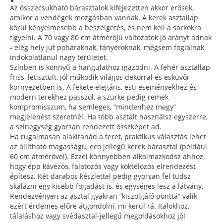
Az összecsukható bárasztalok kifejezetten akkor erősek,
amikor a vendégek mozgásban vannak. A kerek asztallap
körül kényelmesebb a beszélgetés, és nem kell a sarkokra
figyelni. A 70 vagy 80 cm átmérőjű változatok jó arányt adnak
- elég hely jut poharaknak, tányéroknak, mégsem foglalnak
indokolatlanul nagy területet.
Színben is könnyű a hangulathoz igazodni. A fehér asztallap
friss, letisztult, jól működik világos dekorral és esküvői
környezetben is. A fekete elegáns, esti eseményekhez és
modern terekhez passzol, a szürke pedig remek
kompromisszum, ha semleges, “mindenhez megy”
megjelenést szeretnél. Ha több asztalt használsz egyszerre,
a színegység gyorsan rendezett összképet ad.
Ha rugalmasan alakítanád a teret, praktikus választás lehet
az állítható magasságú, eco jellegű kerek bárasztal (például
60 cm átmérővel). Ezzel könnyebben alkalmazkodsz ahhoz,
hogy épp kávézós, falatozós vagy koktélozós elrendezést
építesz. Két darabos készlettel pedig gyorsan fel tudsz
skálázni egy kisebb fogadást is, és egységes lesz a látvány.
Rendezvényen az asztal gyakran “kiszolgáló ponttá” válik,
ezért érdemes előre átgondolni, mi kerül rá. Italokhoz,
tálaláshoz vagy svédasztal-jellegű megoldásokhoz jól