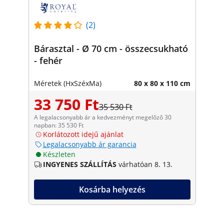
(2)
Bárasztal - Ø 70 cm - összecsukható
- fehér
Méretek (HxSzéxMa)
80 x 80 x 110 cm
33 750 Ft
35 530 Ft
A legalacsonyabb ár a kedvezményt megelőző 30
napban: 35 530 Ft
Korlátozott idejű ajánlat
Legalacsonyabb ár garancia
Készleten
INGYENES SZÁLLÍTÁS
várhatóan 8. 13.
Kosárba helyezés