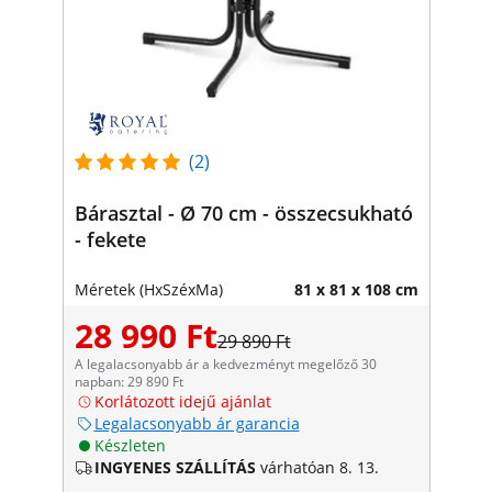
(2)
Bárasztal - Ø 70 cm - összecsukható
- fekete
Méretek (HxSzéxMa)
81 x 81 x 108 cm
28 990 Ft
29 890 Ft
A legalacsonyabb ár a kedvezményt megelőző 30
napban: 29 890 Ft
Korlátozott idejű ajánlat
Legalacsonyabb ár garancia
Készleten
INGYENES SZÁLLÍTÁS
várhatóan 8. 13.