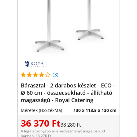
(3)
Bárasztal - 2 darabos készlet - ECO -
Ø 60 cm - összecsukható - állítható
magasságú - Royal Catering
Méretek (HxSzéxMa)
130 x 113.5 x 130 cm
36 370 Ft
38 280 Ft
A legalacsonyabb ár a kedvezményt megelőző 30
napban: 38 276 Ft