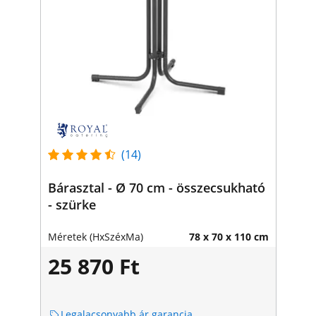
(14)
Bárasztal - Ø 70 cm - összecsukható
- szürke
Méretek (HxSzéxMa)
78 x 70 x 110 cm
25 870 Ft
Legalacsonyabb ár garancia