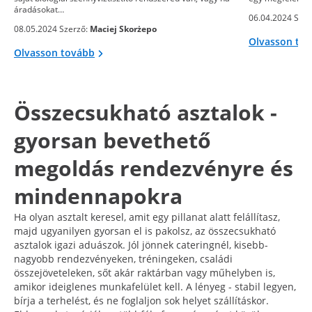
áradásokat…
06.04.2024 Szer
08.05.2024 Szerző:
Maciej Skorżepo
Olvasson to
Olvasson tovább
Összecsukható asztalok -
gyorsan bevethető
megoldás rendezvényre és
mindennapokra
Ha olyan asztalt keresel, amit egy pillanat alatt felállítasz,
majd ugyanilyen gyorsan el is pakolsz, az összecsukható
asztalok igazi aduászok. Jól jönnek cateringnél, kisebb-
nagyobb rendezvényeken, tréningeken, családi
összejöveteleken, sőt akár raktárban vagy műhelyben is,
amikor ideiglenes munkafelület kell. A lényeg - stabil legyen,
bírja a terhelést, és ne foglaljon sok helyet szállításkor.