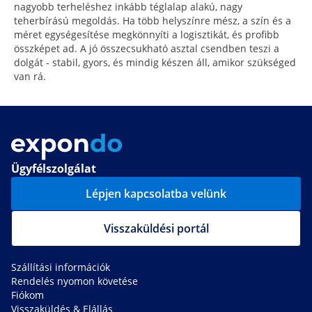
nagyobb terheléshez inkább téglalap alakú, nagy
teherbírású megoldás. Ha több helyszínre mész, a szín és a
méret egységesítése megkönnyíti a logisztikát, és profibb
összképet ad. A jó összecsukható asztal csendben teszi a
dolgát - stabil, gyors, és mindig készen áll, amikor szükséged
van rá.
Ügyfélszolgálat
Lépjen kapcsolatba velünk
Visszaküldési portál
Szállítási információk
Rendelés nyomon követése
Fiókom
Visszaküldés & Elállás