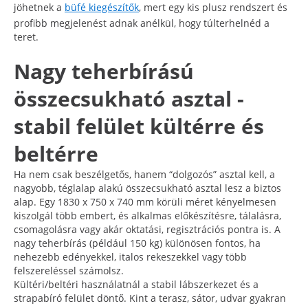
jöhetnek a
büfé kiegészítők
, mert egy kis plusz rendszert és
profibb megjelenést adnak anélkül, hogy túlterhelnéd a
teret.
Nagy teherbírású
összecsukható asztal -
stabil felület kültérre és
beltérre
Ha nem csak beszélgetős, hanem “dolgozós” asztal kell, a
nagyobb, téglalap alakú összecsukható asztal lesz a biztos
alap. Egy 1830 x 750 x 740 mm körüli méret kényelmesen
kiszolgál több embert, és alkalmas előkészítésre, tálalásra,
csomagolásra vagy akár oktatási, regisztrációs pontra is. A
nagy teherbírás (például 150 kg) különösen fontos, ha
nehezebb edényekkel, italos rekeszekkel vagy több
felszereléssel számolsz.
Kültéri/beltéri használatnál a stabil lábszerkezet és a
strapabíró felület döntő. Kint a terasz, sátor, udvar gyakran