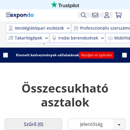
Vendéglátóipari eszközök
Professzionális szerszám
Takarítógépek
Irodai berendezések
Mobilit
Kiemelt kedvezmények vállalatának
Kezdjen el spórolni
Összecsukható
asztalok
Szűrő (0)