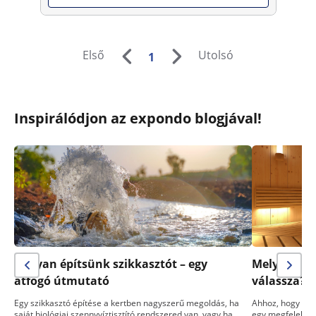
Első
Utolsó
1
Inspirálódjon az expondo blogjával!
Hogyan építsünk szikkasztót – egy
Melyik sza
átfogó útmutató
válassza? 
Egy szikkasztó építése a kertben nagyszerű megoldás, ha
Ahhoz, hogy egy
saját biológiai szennyvíztisztító rendszered van, vagy ha
egy megfelelő s