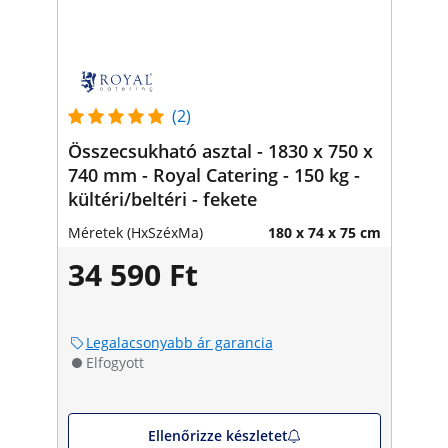
(2)
Összecsukható asztal - 1830 x 750 x
740 mm - Royal Catering - 150 kg -
kültéri/beltéri - fekete
Méretek (HxSzéxMa)
180 x 74 x 75 cm
34 590 Ft
Legalacsonyabb ár garancia
Elfogyott
Ellenőrizze készletet