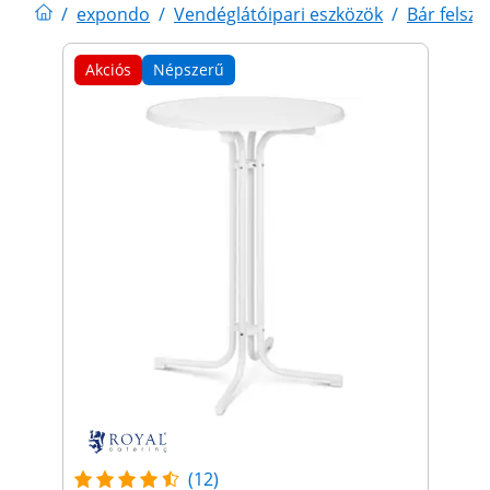
/
expondo
/
Vendéglátóipari eszközök
/
Bár felsze
Akciós
Népszerű
(12)