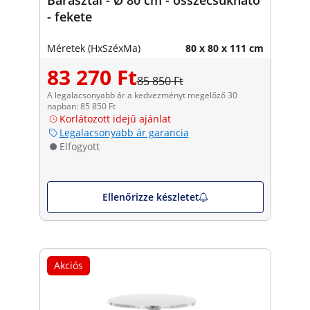
- fekete
Méretek (HxSzéxMa)
80 x 80 x 111 cm
83 270 Ft
85 850 Ft
A legalacsonyabb ár a kedvezményt megelőző 30
napban: 85 850 Ft
Korlátozott idejű ajánlat
Legalacsonyabb ár garancia
Elfogyott
Ellenőrizze készletet
Akciós