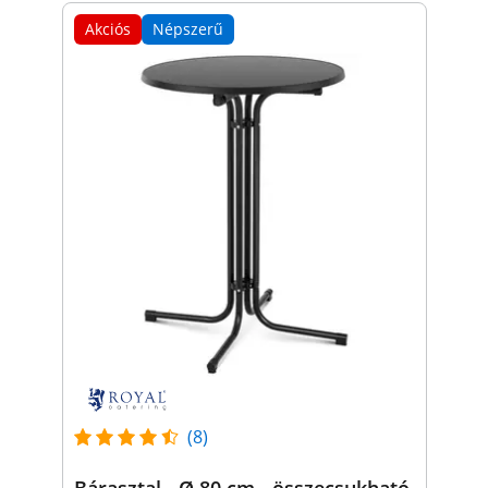
Akciós
Népszerű
(8)
Bárasztal - Ø 80 cm - összecsukható