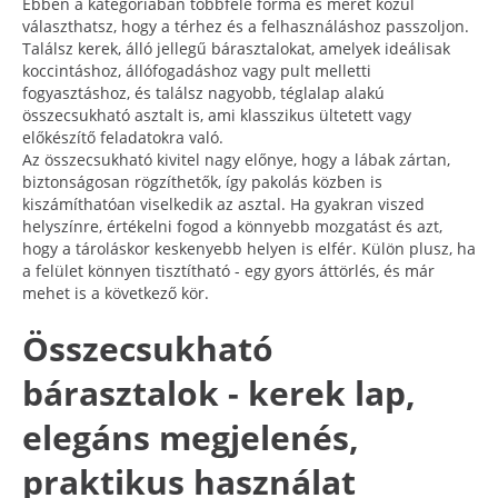
Ebben a kategóriában többféle forma és méret közül
választhatsz, hogy a térhez és a felhasználáshoz passzoljon.
Találsz kerek, álló jellegű bárasztalokat, amelyek ideálisak
koccintáshoz, állófogadáshoz vagy pult melletti
fogyasztáshoz, és találsz nagyobb, téglalap alakú
összecsukható asztalt is, ami klasszikus ültetett vagy
előkészítő feladatokra való.
Az összecsukható kivitel nagy előnye, hogy a lábak zártan,
biztonságosan rögzíthetők, így pakolás közben is
kiszámíthatóan viselkedik az asztal. Ha gyakran viszed
helyszínre, értékelni fogod a könnyebb mozgatást és azt,
hogy a tároláskor keskenyebb helyen is elfér. Külön plusz, ha
a felület könnyen tisztítható - egy gyors áttörlés, és már
mehet is a következő kör.
Összecsukható
bárasztalok - kerek lap,
elegáns megjelenés,
praktikus használat