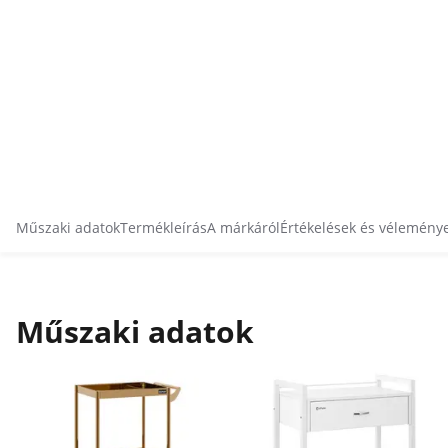
Műszaki adatok
Termékleírás
A márkáról
Értékelések és vélemény
Műszaki adatok