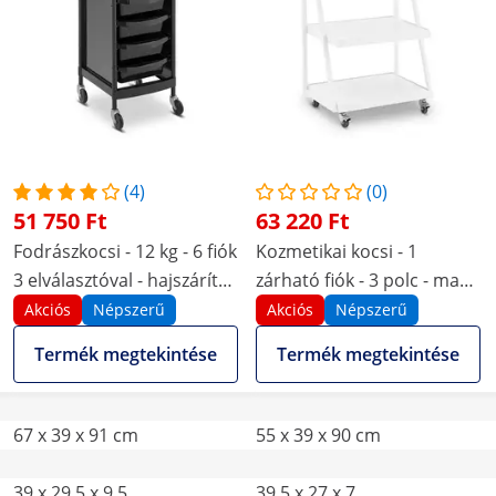
(4)
(0)
51 750 Ft
63 220 Ft
Fodrászkocsi - 12 kg - 6 fiók
Kozmetikai kocsi - 1
3 elválasztóval - hajszárító
zárható fiók - 3 polc - max.
tartó - 420 x 390 mm-es
80 kg - fehér
Akciós
Népszerű
Akciós
Népszerű
polc
Termék megtekintése
Termék megtekintése
67 x 39 x 91 cm
55 x 39 x 90 cm
39 x 29.5 x 9.5
39.5 x 27 x 7