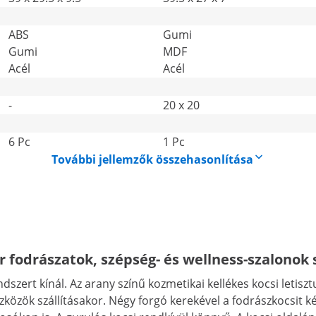
ABS
Gumi
Gumi
MDF
Acél
Acél
-
20 x 20
6 Pc
1 Pc
További jellemzők összehasonlítása
 fodrászatok, szépség- és wellness-szalonok
dszert kínál. Az arany színű kozmetikai kellékes kocsi letis
eszközök szállításakor. Négy forgó kerekével a fodrászkocs