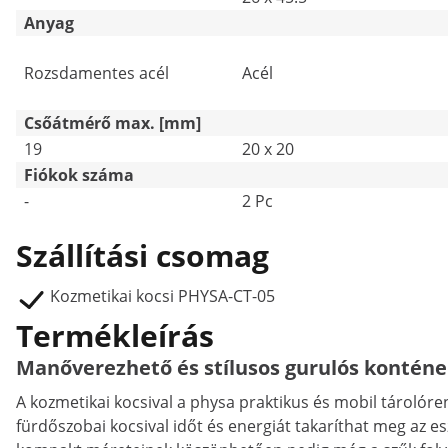
Anyag
Rozsdamentes acél
Acél
Csőátmérő max. [mm]
19
20 x 20
Fiókok száma
-
2 Pc
Szállítási csomag
Kozmetikai kocsi PHYSA-CT-05
Termékleírás
Manőverezhető és stílusos gurulós konténer
A kozmetikai kocsival a physa praktikus és mobil tárolóren
fürdőszobai kocsival időt és energiát takaríthat meg az 