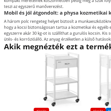
kompakt méreteinek köszönhetően pedig még a szűk folyosó
teszi az egyszerű manőverezést.
Mobil és jól átgondolt: a physa kozmetikai k
A három polc rengeteg helyet biztosít a munkaeszközöknek
hogy a kocsi biztonságosan tartsa a kozmetikai és egyéb e
egyszerre akár 30 kg-ot is szállíthat a gurulós kocsin. Kis
ütés- és korrózióálló. Az anyag érzéketlen a külső hatáso
Akik megnézték ezt a termék