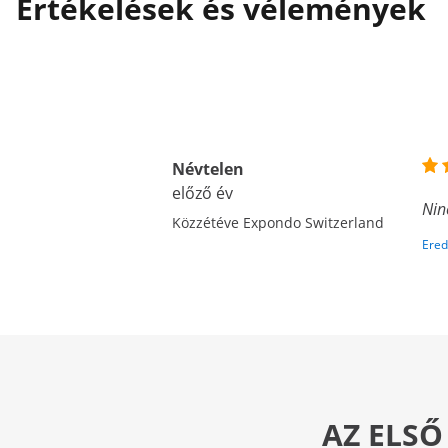
Értékelések és vélemények
Névtelen
előző év
Nin
Közzétéve Expondo Switzerland
Ered
AZ ELSŐ