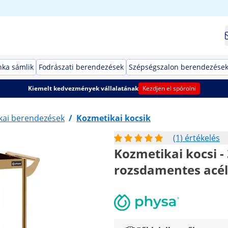
ka sámlik
Fodrászati berendezések
Szépségszalon berendezése
Kiemelt kedvezmények vállalatának
Kezdjen el spórolni
kai berendezések
/
Kozmetikai kocsik
(1) értékelés
Kozmetikai kocsi - 
rozsdamentes acél