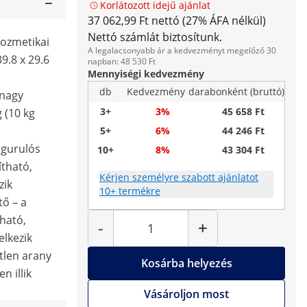
Korlátozott idejű ajánlat
37 062,99 Ft nettó (27% ÁFA nélkül)
Nettó számlát biztosítunk.
kozmetikai
A legalacsonyabb ár a kedvezményt megelőző 30
9.8 x 29.6
napban: 48 530 Ft
Mennyiségi kedvezmény
db
Kedvezmény
darabonként (bruttó)
 nagy
3+
3%
45 658 Ft
 (10 kg
5+
6%
44 246 Ft
 gurulós
10+
8%
43 304 Ft
tható,
Kérjen személyre szabott ajánlatot
zik
10+ termékre
ő – a
Mennyiség
tható,
-
+
elkezik
tlen arany
Kosárba helyezés
n illik
Vásároljon most