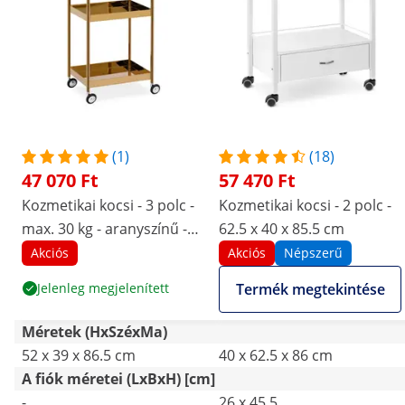
(1)
(18)
47 070 Ft
57 470 Ft
Kozmetikai kocsi - 3 polc -
Kozmetikai kocsi - 2 polc -
max. 30 kg - aranyszínű -
62.5 x 40 x 85.5 cm
rozsdamentes acél
Akciós
Akciós
Népszerű
Jelenleg megjelenített
Termék megtekintése
Méretek (HxSzéxMa)
52 x 39 x 86.5 cm
40 x 62.5 x 86 cm
A fiók méretei (LxBxH) [cm]
-
26 x 45.5