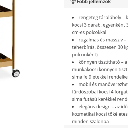
Főbb jellemzők
rengeteg tárolóhely – 
kocsi 3 darab, egyenként 3
cm-es polcokkal
rugalmas és masszív –
teherbírás, összesen 30 kg
polconként)
könnyen tisztítható – a
munkakocsi könnyen tisztí
sima felületekkel rendelke
mobil és manőverezhet
fürdőszobai kocsi 4 forga
sima futású kerékkel rend
elegáns design – az idő
kozmetikai kocsi tökéletese
minden szalonba