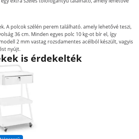
egy extra széles tolófogantyú található, amely lehetővé
. A polcok szélén perem található. amely lehetővé teszi,
olság 36 cm. Minden egyes polc 10 kg-ot bír el, így
. A modell 2 mm vastag rozsdamentes acélból készült, vagyis
st nyújt.
kek is érdekelték