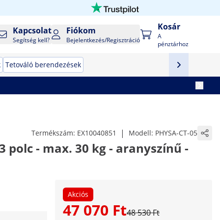
Kosár
Kapcsolat
Fiókom
A
Segítség kell?
Bejelentkezés/Regisztráció
pénztárhoz
k
Tetováló berendezések
|
Termékszám:
EX10040851
Modell:
PHYSA-CT-05
3 polc - max. 30 kg - aranyszínű -
Akciós
47 070 Ft
48 530 Ft