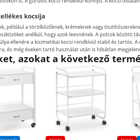
kon is. A gurulós kocsi rendkívül könnyű. A kocsi oldalán 
ellékes kocsija
, például a törölközőknek, krémeknek vagy tisztítószereknek
szközöket anélkül, hogy azok leesnének. A polcok közötti táv
 súlya ellenére a kozmetikai kocsi rendkívül stabil és tartós
kra, és még éveken tartó használat után is hibátlan megjelené
et, azokat a következő termé