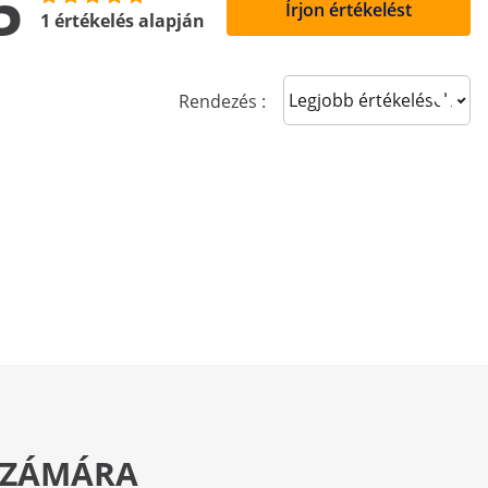
5
Írjon értékelést
1 értékelés alapján
Sort reviews
Rendezés :
 SZÁMÁRA