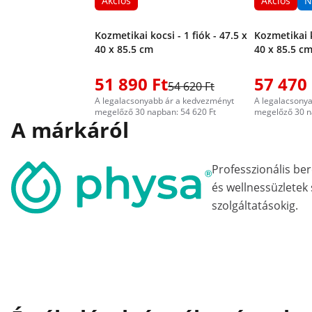
Akciós
Akciós
N
Kozmetikai kocsi - 1 fiók - 47.5 x
Kozmetikai k
40 x 85.5 cm
40 x 85.5 c
51 890 Ft
57 470 
54 620 Ft
A legalacsonyabb ár a kedvezményt
A legalacsony
megelőző 30 napban: 54 620 Ft
megelőző 30 n
A márkáról
Professzionális b
és wellnessüzletek
szolgáltatásokig.