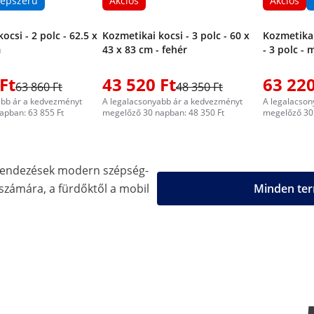
épszerű
Akciós
Akciós
ocsi - 2 polc - 62.5 x
Kozmetikai kocsi - 3 polc - 60 x
Kozmetikai
m
43 x 83 cm - fehér
- 3 polc - 
Ft
43 520 Ft
63 220
63 860 Ft
48 350 Ft
abb ár a kedvezményt
A legalacsonyabb ár a kedvezményt
A legalacson
apban: 63 855 Ft
megelőző 30 napban: 48 350 Ft
megelőző 30 
erendezések modern szépség-
 számára, a fürdőktől a mobil
Minden ter