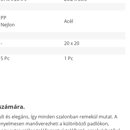
PP
Acél
Nejlon
-
20 x 20
5 Pc
1 Pc
 számára.
ztult és elegáns, így minden szalonban remekül mutat. A
it kényelmesen manőverezheti a különböző padlókon,