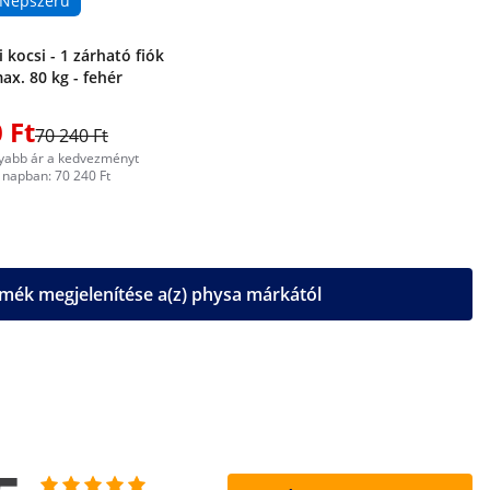
Népszerű
 kocsi - 1 zárható fiók
max. 80 kg - fehér
 Ft
70 240 Ft
yabb ár a kedvezményt
napban: 70 240 Ft
mék megjelenítése a(z) physa márkától