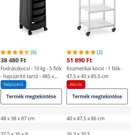
(6)
(2)
38 480 Ft
51 890 Ft
Fodrászkocsi - 10 kg - 5 fiók
Kozmetikai kocsi - 1 fiók -
- hajszárító tartó - 485 x
47.5 x 40 x 85.5 cm
380 mm-es polc
Népszerű
Akciós
Termék megtekintése
Termék megtekintése
48 x 38 x 87 cm
40 x 47.5 x 86 cm
37.5 x 26 x 9
26.2 x 30.5