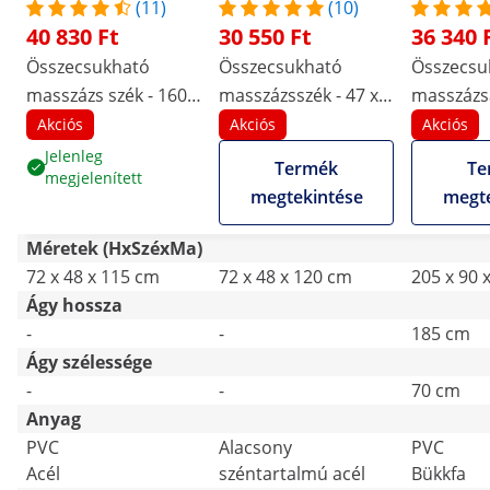
(11)
(10)
40 830 Ft
30 550 Ft
36 340 
Összecsukható
Összecsukható
Összecsu
masszázs szék - 160
masszázsszék - 47 x
masszázsá
kg - Piros
72 x 115 cm - 160 kg -
széles (70
Akciós
Akciós
Akciós
Fekete
dönthető 
Jelenleg
Termék
Te
megjelenített
lábtámasz
megtekintése
megte
fekete
Méretek (HxSzéxMa)
72 x 48 x 115 cm
72 x 48 x 120 cm
205 x 90 
Ágy hossza
-
-
185 cm
Ágy szélessége
-
-
70 cm
Anyag
PVC
Alacsony
PVC
Acél
széntartalmú acél
Bükkfa