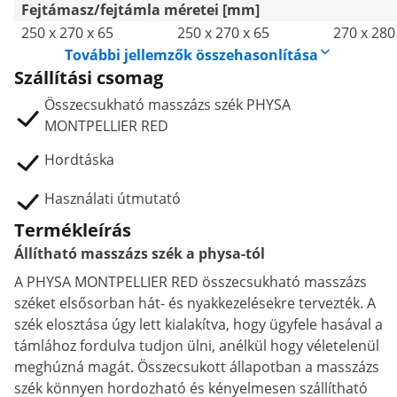
Fejtámasz/fejtámla méretei [mm]
250 x 270 x 65
250 x 270 x 65
270 x 280
További jellemzők összehasonlítása
Szállítási csomag
Összecsukható masszázs szék PHYSA
MONTPELLIER RED
Hordtáska
Használati útmutató
Termékleírás
Állítható masszázs szék a physa-tól
A PHYSA MONTPELLIER RED összecsukható masszázs
széket elsősorban hát- és nyakkezelésekre tervezték. A
szék elosztása úgy lett kialakítva, hogy ügyfele hasával a
támlához fordulva tudjon ülni, anélkül hogy véletelenül
meghúzná magát. Összecsukott állapotban a masszázs
szék könnyen hordozható és kényelmesen szállítható