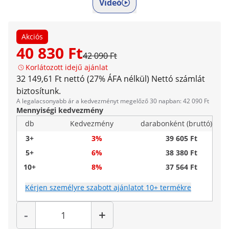
Videó
Akciós
40 830 Ft
42 090 Ft
Korlátozott idejű ajánlat
32 149,61 Ft nettó (27% ÁFA nélkül)
Nettó számlát
biztosítunk.
A legalacsonyabb ár a kedvezményt megelőző 30 napban: 42 090 Ft
Mennyiségi kedvezmény
db
Kedvezmény
darabonként (bruttó)
3+
3%
39 605 Ft
5+
6%
38 380 Ft
10+
8%
37 564 Ft
Kérjen személyre szabott ajánlatot 10+ termékre
Mennyiség
-
+