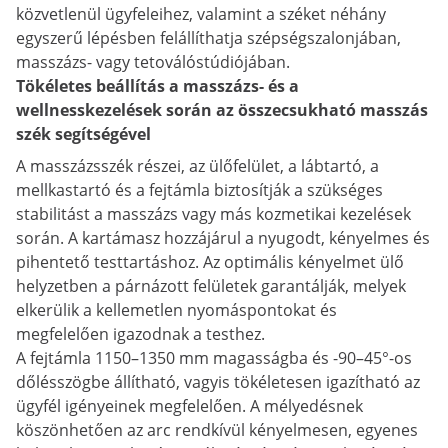
közvetlenül ügyfeleihez, valamint a széket néhány
egyszerű lépésben felállíthatja szépségszalonjában,
masszázs- vagy tetoválóstúdiójában.
Tökéletes beállítás a masszázs- és a
wellnesskezelések során az összecsukható masszás
szék segítségével
A masszázsszék részei, az ülőfelület, a lábtartó, a
mellkastartó és a fejtámla biztosítják a szükséges
stabilitást a masszázs vagy más kozmetikai kezelések
során. A kartámasz hozzájárul a nyugodt, kényelmes és
pihentető testtartáshoz. Az optimális kényelmet ülő
helyzetben a párnázott felületek garantálják, melyek
elkerülik a kellemetlen nyomáspontokat és
megfelelően igazodnak a testhez.
A fejtámla 1150–1350 mm magasságba és -90–45°-os
dőlésszögbe állítható, vagyis tökéletesen igazítható az
ügyfél igényeinek megfelelően. A mélyedésnek
köszönhetően az arc rendkívül kényelmesen, egyenes