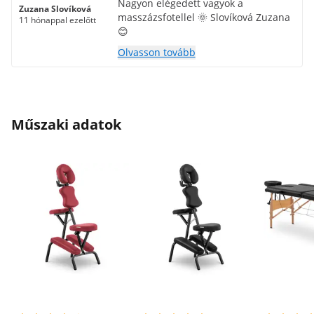
Nagyon elégedett vagyok a
Zuzana Slovíková
masszázsfotellel 🌞 Slovíková Zuzana
11 hónappal ezelőtt
😊
Olvasson tovább
Műszaki adatok