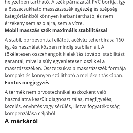
helyzetben tartható. A szék párnázatát PVC borítja, így
a összecsukható masszázsszék egészég és szépség
kategóriánkból könnyen karbantartható, és nem
érzékeny sem az olajra, sem a vízre.
Mobil masszás szék maximális stabilitással
A stabil, porbevonttal ellátott acélváz teherbírása 160
kg, és használat közben mindig stabilan áll. A
tökéletesen összehangolt kialakítás további stabilitást
garantál, mivel a súly egyenletesen oszlik el a
masszázsszéken. Összecsukva a masszázsszék formája
kompakt és könnyen szállítható a mellékelt táskában.
Fontos megjegyzés
A termék nem orvostechnikai eszközként való
használatra készült diagnosztizálás, megfigyelés,
kezelés, enyhítés vagy sérülés, illetve fogyatékosság
kompenzálása céljából
A márkáról