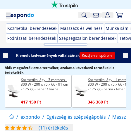
Kozmetikai berendezések
Masszázs és wellness
Munka sámli
Fodrászati berendezések
Szépségszalon berendezések
Tetov
Kiemelt kedvezmények vállalatának
Kezdjen el spórolni
Akik megnézték ezt a terméket, azokat a következő termékek is
érdekelték
Kozmetikai ágy - 3 motoros -
Kozmetikai ágy - 1 motor -
300 W - 200 x 75 x 66 - 91 cm
300 W - 200 x 75 x 66 - 91
- 175 kg - Fehér / barna
- 175 kg - barna / fehér
417 150 Ft
346 360 Ft
/
expondo
/
Egészség és szépségápolás
/
Masszázs
(11) értékelés