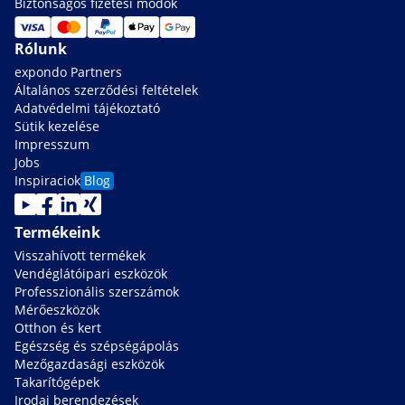
Biztonságos fizetési módok
Rólunk
expondo Partners
Általános szerződési feltételek
Adatvédelmi tájékoztató
Sütik kezelése
Impresszum
Jobs
Inspiraciok
Blog
Termékeink
Visszahívott termékek
Vendéglátóipari eszközök
Professzionális szerszámok
Mérőeszközök
Otthon és kert
Egészség és szépségápolás
Mezőgazdasági eszközök
Takarítógépek
Irodai berendezések