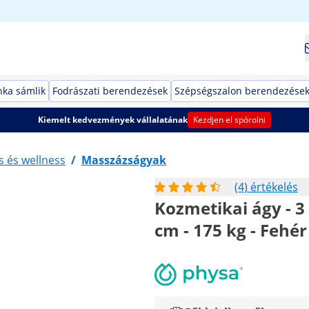
ka sámlik
Fodrászati berendezések
Szépségszalon berendezése
Kiemelt kedvezmények vállalatának
Kezdjen el spórolni
 és wellness
/
Masszázságyak
(4) értékelés
Kozmetikai ágy - 3 
cm - 175 kg - Fehér