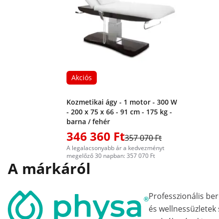
Akciós
Kozmetikai ágy - 1 motor - 300 W
- 200 x 75 x 66 - 91 cm - 175 kg -
barna / fehér
346 360 Ft
357 070 Ft
A legalacsonyabb ár a kedvezményt
megelőző 30 napban: 357 070 Ft
A márkáról
Professzionális b
és wellnessüzletek