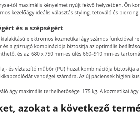
sa-tól maximális kényelmet nyújt fekvő helyzetben. Ön komf
mos kezelőágy ideális választás styling, tetováló és piercin
gért és a szépségért
kialakítású elektromos kozmetikai ágy számos funkcióval rend
és a gázrugó kombinációja biztosítja az optimális beálítások
thető, és az 680 x 750 mm-es ülés 660–910 mm-es tartomány
laj- és víztaszító műbőr (PU) huzat kombinációja biztosítja a 
s kikapcsólódát vendégei számára. Az új páciensek higiénikus
ló ágy maximális terhelhetősége 175 kg. A kozmetikai ágy é
et, azokat a következő termé