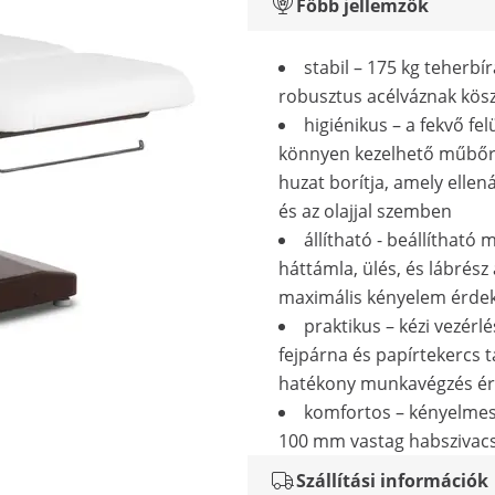
Főbb jellemzők
stabil – 175 kg teherbír
robusztus acélváznak kö
higiénikus – a fekvő fel
könnyen kezelhető műbőr
huzat borítja, amely ellenál
és az olajjal szemben
állítható - beállítható
háttámla, ülés, és lábrész 
maximális kényelem érde
praktikus – kézi vezérlé
fejpárna és papírtekercs t
hatékony munkavégzés é
komfortos – kényelme
100 mm vastag habszivac
Szállítási információk