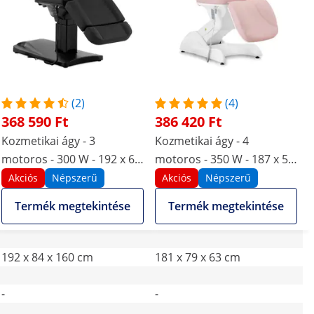
(2)
(4)
368 590 Ft
386 420 Ft
Kozmetikai ágy - 3
Kozmetikai ágy - 4
motoros - 300 W - 192 x 60
motoros - 350 W - 187 x 57
x 70 - 90,5 cm - 150 kg -
x 65 - 91 cm - 150 kg -
Akciós
Népszerű
Akciós
Népszerű
Fekete
Rózsaszín / Fehér
Termék megtekintése
Termék megtekintése
192 x 84 x 160 cm
181 x 79 x 63 cm
-
-