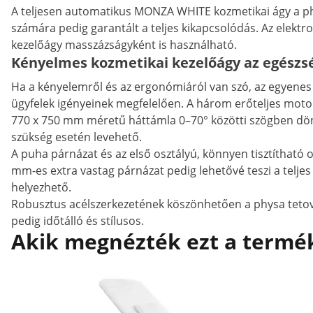
A teljesen automatikus MONZA WHITE kozmetikai ágy a phy
számára pedig garantált a teljes kikapcsolódás. Az elektro
kezelőágy masszázságyként is használható.
Kényelmes kozmetikai kezelőágy az egészsé
Ha a kényelemről és az ergonómiáról van szó, az egyenes 
ügyfelek igényeinek megfelelően. A három erőteljes motor 
770 x 750 mm méretű háttámla 0–70° közötti szögben dön
szükség esetén levehető.
A puha párnázat és az első osztályú, könnyen tisztítható o
mm-es extra vastag párnázat pedig lehetővé teszi a telje
helyezhető.
Robusztus acélszerkezetének köszönhetően a physa tetová
pedig időtálló és stílusos.
Akik megnézték ezt a termék