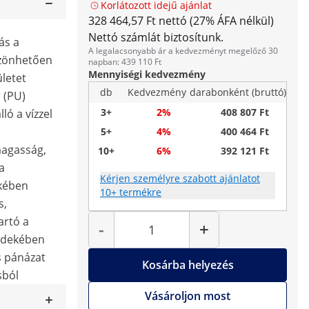
Korlátozott idejű ajánlat
328 464,57 Ft nettó (27% ÁFA nélkül)
Nettó számlát biztosítunk.
ás a
A legalacsonyabb ár a kedvezményt megelőző 30
szönhetően
napban: 439 110 Ft
Mennyiségi kedvezmény
ületet
db
Kedvezmény
darabonként (bruttó)
 (PU)
3+
2%
408 807 Ft
ló a vízzel
5+
4%
400 464 Ft
 magasság,
10+
6%
392 121 Ft
a
Kérjen személyre szabott ajánlatot
kében
10+ termékre
s,
Mennyiség
artó a
-
+
rdekében
s pánázat
Kosárba helyezés
sból
Vásároljon most