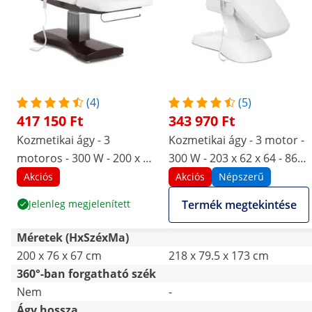
(4)
(5)
417 150 Ft
343 970 Ft
Kozmetikai ágy - 3
Kozmetikai ágy - 3 motor -
motoros - 300 W - 200 x 75
300 W - 203 x 62 x 64 - 86
x 66 - 91 cm - 175 kg -
cm - 150 kg - fehér
Akciós
Akciós
Népszerű
Fehér / barna
Jelenleg megjelenített
Termék megtekintése
Méretek (HxSzéxMa)
200 x 76 x 67 cm
218 x 79.5 x 173 cm
360°-ban forgatható szék
Nem
-
Ágy hossza