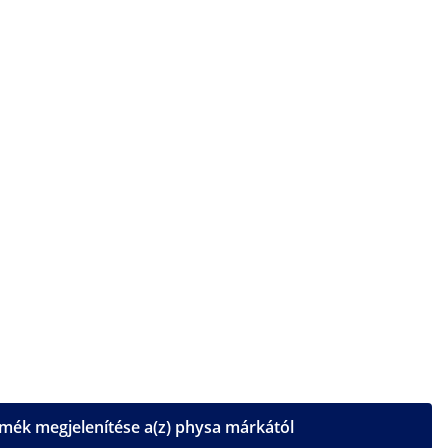
mék megjelenítése a(z) physa márkától