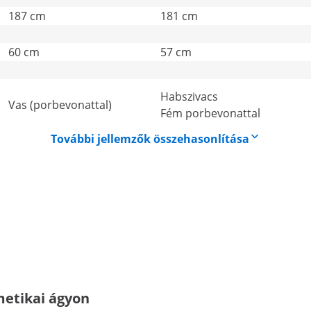
187 cm
181 cm
60 cm
57 cm
Habszivacs
Vas (porbevonattal)
Fém porbevonattal
További jellemzők összehasonlítása
etikai ágyon