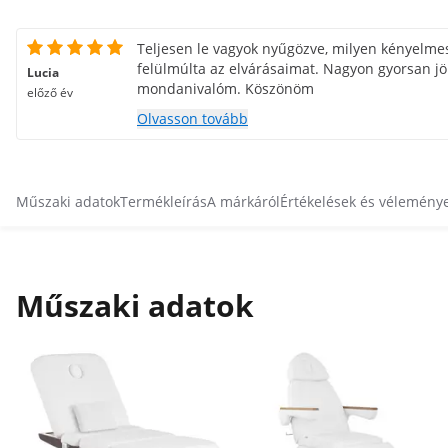
Teljesen le vagyok nyűgözve, milyen kényelmes
felülmúlta az elvárásaimat. Nagyon gyorsan jö
Lucia
mondanivalóm. Köszönöm
előző év
Olvasson tovább
Műszaki adatok
Termékleírás
A márkáról
Értékelések és vélemény
Műszaki adatok