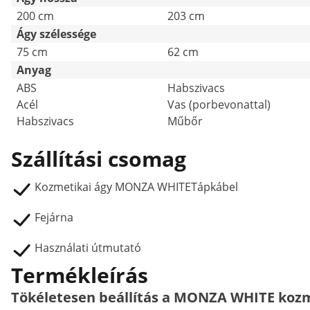
200 cm
203 cm
Ágy szélessége
75 cm
62 cm
Anyag
ABS
Habszivacs
Acél
Vas (porbevonattal)
Habszivacs
Műbőr
Szállítási csomag
Kozmetikai ágy MONZA WHITETápkábel
Fejárna
Használati útmutató
Termékleírás
Tökéletesen beállítás a MONZA WHITE kozm