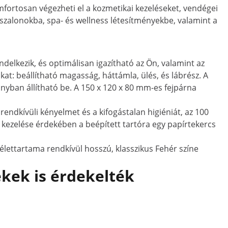
ortosan végezheti el a kozmetikai kezeléseket, vendégei
g szalonokba, spa- és wellness létesítményekbe, valamint a
elkezik, és optimálisan igazítható az Ön, valamint az
at: beállítható magasság, háttámla, ülés, és lábrész. A
ban állítható be. A 150 x 120 x 80 mm-es fejpárna
rendkívüli kényelmet és a kifogástalan higiéniát, az 100
 kezelése érdekében a beépített tartóra egy papírtekercs
lettartama rendkívül hosszú, klasszikus Fehér színe
kek is érdekelték