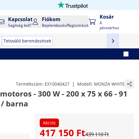
Kosár
Kapcsolat
Fiókom
A
Segítség kell?
Bejelentkezés/Regisztráció
pénztárhoz
k
Tetováló berendezések
|
Termékszám:
EX10040427
Modell:
MONZA WHITE
motoros - 300 W - 200 x 75 x 66 - 91
 / barna
Akciós
417 150 Ft
439 110 Ft