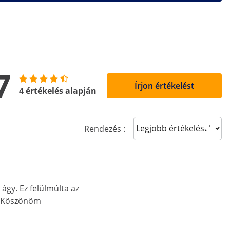
7
Írjon értékelést
4 értékelés alapján
Sort reviews
Rendezés :
ágy. Ez felülmúlta az
. Köszönöm