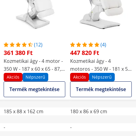
(12)
(4)
361 380 Ft
447 820 Ft
Kozmetikai ágy - 4 motor -
Kozmetikai ágy - 4
350 W - 187 x 60 x 65 - 87,5
motoros - 350 W - 181 x 57
cm - 150 kg - fehér
x 68 - 91 cm - 150 kg -
Akciós
Népszerű
Akciós
Népszerű
Fehér
Termék megtekintése
Termék megtekintése
185 x 88 x 162 cm
180 x 86 x 69 cm
-
-