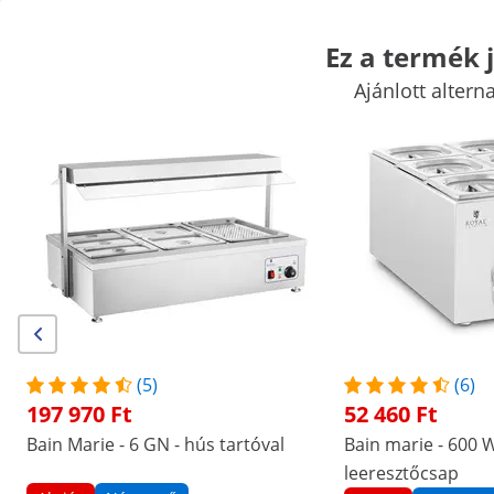
Ez a termék j
Ajánlott altern
Vásári kellékek
Főzőgépek
Vendéglátóipari konyhabútorok
K
Hűtők
Bár felszerelések
Hentes kellékek
Mosogatási technol
Kiemelt kedvezmények vállalatának
Kezdjen el spórolni
/
expondo
/
Vendéglátóipari eszközök
/
Melegent
(2) értékelés
|
Termékszám:
EX10012622
Modell:
RCBM_GN1/2_3
Bain marie - 4 GN 1/2 tartály -
(5)
(6)
leeresztőcsap - üvegfedél
197 970 Ft
52 460 Ft
Bain Marie - 6 GN - hús tartóval
Bain marie - 600 W
1/7
leeresztőcsap